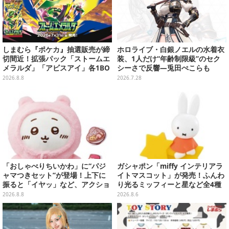
しまむら『ポケカ』抽選販売が締
ホロライブ・白銀ノエルの水着衣
切間近！拡張パック「ストームエ
装、1人だけ“年齢制限級”のセク
メラルダ」「アビスアイ」各1BO
シーさで反響―兎田ぺこらも
Xをラインナップ
「こ、こんなことが許されていい
2026.8.8
2026.7.28
のか？」と興奮隠せず
「おしゃべりちいかわ」に“パジ
ガシャポン「miffy インテリアラ
ャマつきセット”が登場！上下に
イトマスコット」が発売！ふんわ
振ると「イヤッ」など、アクショ
り光るミッフィーと星など全4種
ンに応じて喋ってくれる
ラインナップ
2026.8.8
2026.8.6