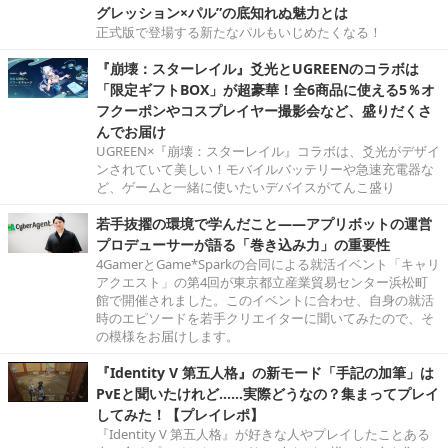
グレッション×パル”の底知れぬ魅力とは
正式版で登場する新たなパルもいじめたくなる！
『崩壊：スターレイル』爻光とUGREENのコラボは
「限定ギフトBOX」が超豪華！全6商品に使える5％オ
フクーポンやコスプレイヤー撮影会など、盛りだくさ
んでお届け
UGREEN×『崩壊：スターレイル』コラボは、爻光がデザイ
ンされていて美しい！モバイルバッテリーや急速充電器な
ど、ゲームと一緒に使いたいデバイスがてんこ盛り
若手抜擢の環境で学んだこと――アプリボットの運営
プロデューサーが語る「巻き込み力」の重要性
4GamerとGame*Sparkの合同による就活イベント「キャリ
アクエスト」の第4回が東京都立産業貿易センター浜松町
館で開催されました。このイベントに合わせ、自身の就活
時のエピソードを若手クリエイターに聞いてみたので、そ
の模様をお届けします。
『Identity V 第五人格』の新モード「手記の加筆」は
PvEと聞いたけれど……実際どうなの？集まってプレイ
してみた！【プレイレポ】
『Identity V 第五人格』が好きな人やプレイしたことある