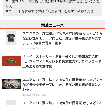
※一度コメントを投稿した後は約120秒間投稿することができま
せん
※コメントを投稿する際は
「利用規約」
を必ずご確認ください
関連ニュース
ユニクロの「浮世絵」UTが8月17日発売!がしゃどくろ
など妖怪をモチーフにした、奥深い世界観が最高にオ
シャレ 2枚目の写真・画像
2026.08.08 Sat 15:10
「トイ・ストーリー」新作一番くじが発売決定!A賞
は、ウッディたちがレトロ感満載のアナログレコード
上を走る姿で立体化
2026.08.07 Fri 03:40
ユニクロの「浮世絵」UTが8月17日発売!がしゃどくろ
など妖怪をモチーフにした、奥深い世界観が最高にオ
シャレ
2026.08.08 Sat 15:10
ユニクロの「浮世絵」UTが8月17日発売!がしゃどくろ