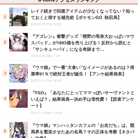
レイド続きで回復アイテムが少なくなってない？知っ
ておくと得する補充術【ポケモンGO 秋田局】
2020.6.25 Thu 19:00
『アズレン』衝撃グッズ「樫野の等身大おっぱいマウ
スパッド」が1893個を売り上げる！反対から読むと
「サンキューパイ」になる奇跡まで…
2021.2.22 Mon 7:00
『ウマ娘』で一番“大食い”なイメージがあるのは？得
票率91％で絶対王者が誕生！【アンケ結果発表】
2022.3.13 Sun 18:00
『FGO』「あなたにとってママっぽいサーヴァントと
いえば？」結果発表―決め手は母性愛！【読者アンケ
ート】
2018.1.29 Mon 19:00
『ウマ娘』マンハッタンカフェの「お友だち」は、競
馬界を繁栄させたあの名馬？その正体を考察【ネタバ