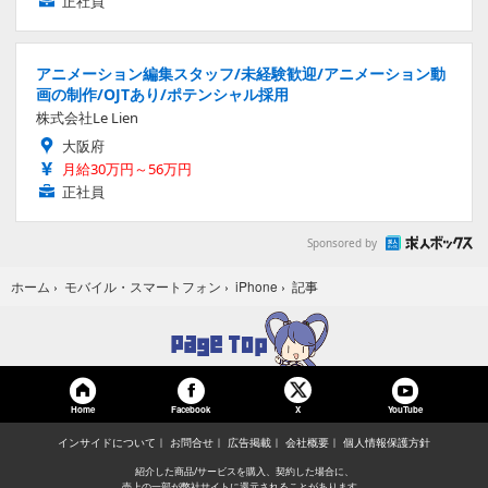
正社員
アニメーション編集スタッフ/未経験歓迎/アニメーション動
画の制作/OJTあり/ポテンシャル採用
株式会社Le Lien
大阪府
月給30万円～56万円
正社員
Sponsored by
記事
ホーム
›
モバイル・スマートフォン
›
iPhone
›
Home
Facebook
YouTube
X
インサイドについて
お問合せ
広告掲載
会社概要
個人情報保護方針
紹介した商品/サービスを購入、契約した場合に、
売上の一部が弊社サイトに還元されることがあります。