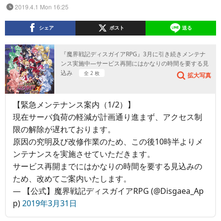
2019.4.1 Mon 16:25
シェア
ポスト
送る
『魔界戦記ディスガイアRPG』3月に引き続きメンテナ
ンス実施中―サービス再開にはかなりの時間を要する見
込み
全 2 枚
拡大写真
【緊急メンテナンス案内（1/2）】
現在サーバ負荷の軽減が計画通り進まず、アクセス制
限の解除が遅れております。
原因の究明及び改修作業のため、この後10時半よりメ
ンテナンスを実施させていただきます。
サービス再開までにはかなりの時間を要する見込みの
ため、改めてご案内いたします。
— 【公式】魔界戦記ディスガイアRPG (@Disgaea_Ap
p)
2019年3月31日