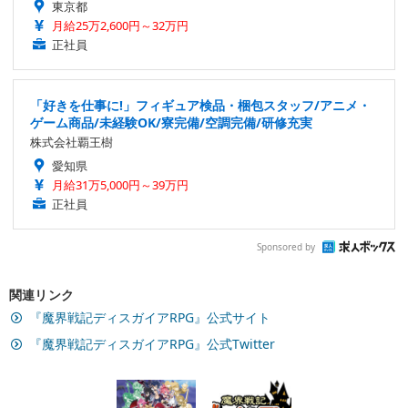
東京都
月給25万2,600円～32万円
正社員
「好きを仕事に!」フィギュア検品・梱包スタッフ/アニメ・
ゲーム商品/未経験OK/寮完備/空調完備/研修充実
株式会社覇王樹
愛知県
月給31万5,000円～39万円
正社員
Sponsored by
関連リンク
『魔界戦記ディスガイアRPG』公式サイト
『魔界戦記ディスガイアRPG』公式Twitter