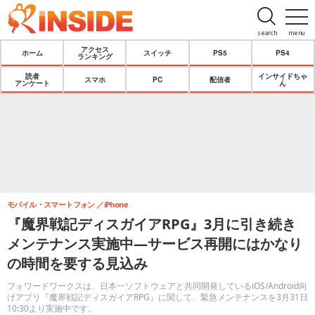
search
menu
アクセス
ホーム
スイッチ
PS5
PS4
ランキング
読者
インサイドちゃ
スマホ
PC
配信者
アンケート
ん
モバイル・スマートフォン
iPhone
『魔界戦記ディスガイアRPG』3月に引き続き
メンテナンス実施中―サービス再開にはかなり
の時間を要する見込み
フォワードワークスは、日本一ソフトウェアと共同開発しているiOS/Android向
けアプリ『魔界戦記ディスガイアRPG』に関して、緊急メンテナンスを3月31日
10:30より実施中です。