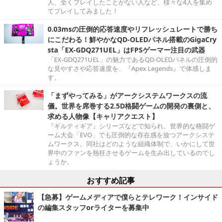
人、全くプレイしたことがない人など、様々な4人を集め
てプレイしてみました！
0.03msの圧倒的応答速度やリフレッシュレートで勝ち
にこだわる！鮮やかなQD-OLEDパネル搭載のGigaCry
sta「EX-GDQ271UEL」はFPSゲーマー注目の武器
「EX-GDQ271UEL」の魅力であるQD-OLEDパネルの圧倒的
な見やすさや応答速度を、『Apex Legends』で体感しま
す。
「まずやってみる」がアークシステムワークスの流
儀。世界を席巻する2.5D格闘ゲームの開発の裏側と、
求める人物像【キャリアクエスト】
『ギルティギア』シリーズなどで知られ、世界的な格闘ゲ
ーム大会「EVO」でも圧倒的な存在感を放つアークシステ
ムワークス。同社はどのような組織体制で、いかにして世
界中のファンを熱狂させるゲームを生み出しているのでし
ょうか。
おすすめ記事
【急募】ゲームメディアで僕らとテレワーク！インサイド
の編集スタッフorライターを募集中