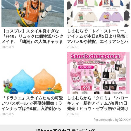
【コスプレ】スタイル良すぎな
しまむらで「トイ・ストーリー」
『FF10』リュックに個性派パンク
アイテムが本日8月5日より発売！
メイド、『鳴潮』の人気キャラま
アパレルや雑貨、エイリアンとハ
で「ワンフェス」美女レイヤー6
ムのダイカットクッションなど盛
2026.8.9
2026.8.5
選【写真28枚】
りだくさん
『ドラクエ』スライムたちの可愛
しまむらから「クロミ」「ハロー
い“バスボール”が再受注開始！ラ
キティ」新作アイテムが8月11日
インナップは全6種、入浴剤から
発売！ヒョウ・ゼブラ柄や日焼け
モンスターのフィギュアが出てく
デザインの可愛い雑貨・アパレル
2026.8.5
2026.8.6
る
など多数
Recommended by
iPhoneアクセスランキング