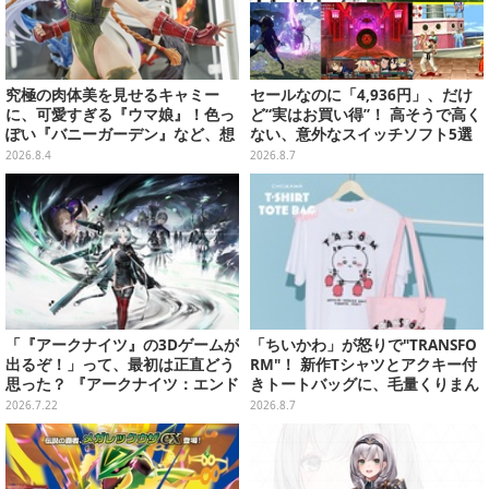
究極の肉体美を見せるキャミー
セールなのに「4,936円」、だけ
に、可愛すぎる『ウマ娘』！色っ
ど“実はお買い得”！ 高そうで高く
ぽい『バニーガーデン』など、想
ない、意外なスイッチソフト5選
像を超えていく国産ゲームキャラ
2026.8.4
2026.8.7
フィギュアたち【WF2026夏】
「『アークナイツ』の3Dゲームが
「ちいかわ」が怒りで"TRANSFO
出るぞ！」って、最初は正直どう
RM"！ 新作Tシャツとアクキー付
思った？ 『アークナイツ：エンド
きトートバッグに、毛量くりまん
フィールド』リリース半年を機
じゅうなど全6アイテムが仲間入
2026.7.22
2026.8.7
に、4人のインフルエンサーに聞
り
いてみたーシリーズを“奥深く”ま
で追ってきたからこその視点【座
談会】