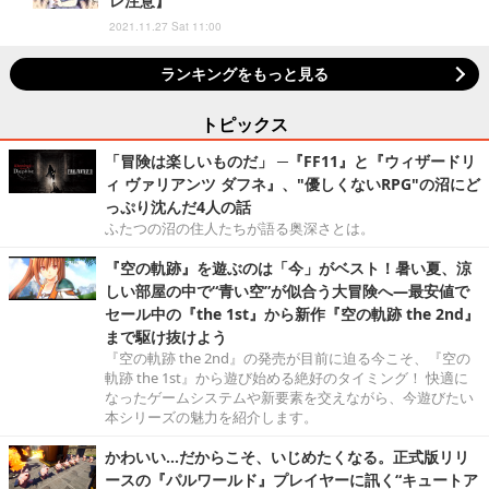
レ注意】
2021.11.27 Sat 11:00
ランキングをもっと見る
トピックス
「冒険は楽しいものだ」 ─『FF11』と『ウィザードリ
ィ ヴァリアンツ ダフネ』、"優しくないRPG"の沼にど
っぷり沈んだ4人の話
ふたつの沼の住人たちが語る奥深さとは。
『空の軌跡』を遊ぶのは「今」がベスト！暑い夏、涼
しい部屋の中で“青い空”が似合う大冒険へ―最安値で
セール中の『the 1st』から新作『空の軌跡 the 2nd』
まで駆け抜けよう
『空の軌跡 the 2nd』の発売が目前に迫る今こそ、『空の
軌跡 the 1st』から遊び始める絶好のタイミング！ 快適に
なったゲームシステムや新要素を交えながら、今遊びたい
本シリーズの魅力を紹介します。
かわいい…だからこそ、いじめたくなる。正式版リリ
ースの『パルワールド』プレイヤーに訊く“キュートア