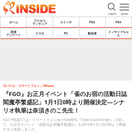
search
menu
アクセス
ホーム
スイッチ
PS5
PS4
ランキング
読者
インサイドちゃ
スマホ
PC
配信者
アンケート
ん
モバイル・スマートフォン
iPhone
『FGO』お正月イベント「雀のお宿の活動日誌
閻魔亭繁盛記」1月1日0時より開催決定―シナ
リオ執筆は奈須きのこ先生！
FGO PROJECTは、スマートフォン向けFateRPG『Fate/Grand Order』に関し
て、お正月イベント「活動日誌 閻魔亭繁盛記」を2019年1月1日0:00より開催
すると発表しました。