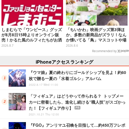
しまむらで「ワンピース」グッズ
「ちいかわ」映画グッズ第3弾ほ
が8月8日15時よりオンライン販
か、多数の新商品がズラリ！なん
売！かるた風のルフィたちがお洒
か懐いてる「鳥」マスコットや場
落なバッグや、チョッパーが可愛
面写アイテムなど必見のラインナ
2026.8.7
2026.8.6
いサンダルも
ップ
Recommended by
iPhoneアクセスランキング
『ウマ娘』夏の終わりにゴールドシップを見よ！約60
枚で贈る一夏の「水着ゴルシ」アルバム
2022.8.17 Wed 11:00
「フィギュア」はどうやって作られる？ トップメー
カーに密着したら、進化し続ける“職人技”がスゴかっ
た！【フィギュア作り】
PR
2021.10.21 Thu 12:00
『FGO』アンリマユ召喚を目指して…約450万フレポ