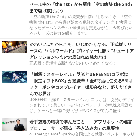
セール中の『the 1st』から新作『空の軌跡 the 2nd』
まで駆け抜けよう
『空の軌跡 the 2nd』の発売が目前に迫る今こそ、『空の
軌跡 the 1st』から遊び始める絶好のタイミング！ 快適に
なったゲームシステムや新要素を交えながら、今遊びたい
本シリーズの魅力を紹介します。
かわいい…だからこそ、いじめたくなる。正式版リリ
ースの『パルワールド』プレイヤーに訊く“キュートア
グレッション×パル”の底知れぬ魅力とは
正式版で登場する新たなパルもいじめたくなる！
『崩壊：スターレイル』爻光とUGREENのコラボは
「限定ギフトBOX」が超豪華！全6商品に使える5％オ
フクーポンやコスプレイヤー撮影会など、盛りだくさ
んでお届け
UGREEN×『崩壊：スターレイル』コラボは、爻光がデザイ
ンされていて美しい！モバイルバッテリーや急速充電器な
ど、ゲームと一緒に使いたいデバイスがてんこ盛り
若手抜擢の環境で学んだこと――アプリボットの運営
プロデューサーが語る「巻き込み力」の重要性
4GamerとGame*Sparkの合同による就活イベント「キャリ