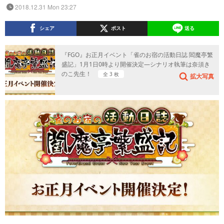
2018.12.31 Mon 23:27
シェア
ポスト
送る
『FGO』お正月イベント「雀のお宿の活動日誌 閻魔亭繁
盛記」1月1日0時より開催決定―シナリオ執筆は奈須き
のこ先生！
全 3 枚
拡大写真