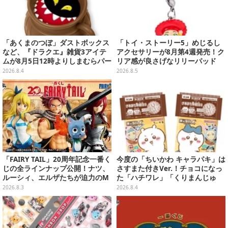
「あくまのつぼ」ダストボックス
「トイ・ストーリー5」めじるし
など、『ドラクエ』雑貨3アイテ
アクセサリーが8月第4週発売！ク
ムが8月5日12時よりしまむらパー
リア感が良さげなリリーパッド
ク（オンラインストア）にて販
や、ジェシーなど全5種ラインナ
2026.8.4
2026.8.5
売！
ップ
「FAIRY TAIL」20周年記念一番く
今度の「ちいかわ キャラパキ」は
じの全ラインナップ公開！ナツ、
さすまた付きVer.！チョコになっ
ルーシィ、エルザたちが迫力のM
た「ハチワレ」「くりまんじゅ
ASTERLISEで初登場
う」たちも可愛い全8種
2026.8.3
2026.8.4