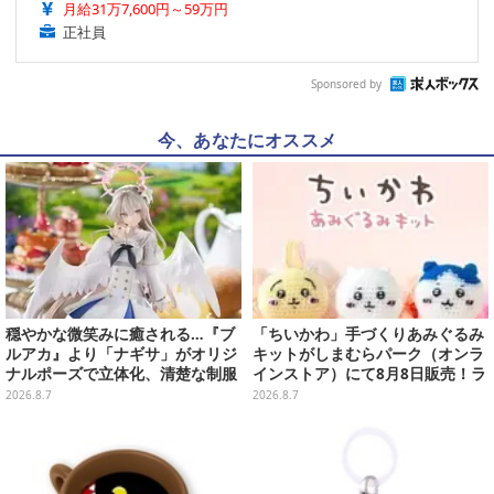
月給31万7,600円～59万円
正社員
Sponsored by
今、あなたにオススメ
穏やかな微笑みに癒される…『ブ
「ちいかわ」手づくりあみぐるみ
ルアカ』より「ナギサ」がオリジ
キットがしまむらパーク（オンラ
ナルポーズで立体化、清楚な制服
インストア）にて8月8日販売！ラ
は白の彩色にこだわり
インナップ全3種、初心者向きの
2026.8.7
2026.8.7
編み方で作れちゃう