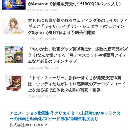
がAmazonで抽選販売受付中!1BOX(20パック入り)
2026.08.06 Thu 03:30
太ももにも目が惹かれるウェディング姿のライザ! フィ
ギュア「ライザ(ライザリン・シュタウト)ウェディン
グStyle」が8月7日より予約受付開始
2026.08.06 Thu 10:15
「ちいかわ」映画グッズ第3弾ほか、多数の新商品がズ
ラリ!なんか懐いてる「鳥」マスコットや場面写アイテ
ムなど必見のラインナップ
2026.08.06 Thu 11:25
「トイ・ストーリー」新作一番くじが発売決定!A賞
は、ウッディたちがレトロ感満載のアナログレコード
上を走る姿で立体化 2枚目の写真・画像
2026.08.07 Fri 03:40
アニメーション動画制作クリエイター/未経験OK/キャラクタ
ーの作画と動画化/スピード選考/退職金制度あり
株式会社RIOT GROUP