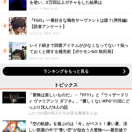
を使い、2万回以上ガチャをした結果は
2018.1.3 Wed 18:00
『FGO』一番好きな褐色サーヴァントは誰？(男性編)
【読者アンケート】
2018.2.21 Wed 19:00
レイド続きで回復アイテムが少なくなってない？知っ
ておくと得する補充術【ポケモンGO 秋田局】
2020.6.25 Thu 19:00
ランキングをもっと見る
トピックス
「冒険は楽しいものだ」 ─『FF11』と『ウィザードリ
ィ ヴァリアンツ ダフネ』、"優しくないRPG"の沼にど
っぷり沈んだ4人の話
ふたつの沼の住人たちが語る奥深さとは。
『空の軌跡』を遊ぶのは「今」がベスト！暑い夏、涼
しい部屋の中で“青い空”が似合う大冒険へ―最安値で