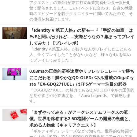
アクエスト」の第4回が東京都立産業貿易センター浜松町
館で開催されました。このイベントに合わせ、自身の就活
時のエピソードを若手クリエイターに聞いてみたので、そ
の模様をお届けします。
『Identity V 第五人格』の新モード「手記の加筆」は
PvEと聞いたけれど……実際どうなの？集まってプレイ
してみた！【プレイレポ】
『Identity V 第五人格』が好きな人やプレイしたことある
人、全くプレイしたことがない人など、様々な4人を集め
てプレイしてみました！
0.03msの圧倒的応答速度やリフレッシュレートで勝ち
にこだわる！鮮やかなQD-OLEDパネル搭載のGigaCry
sta「EX-GDQ271UEL」はFPSゲーマー注目の武器
「EX-GDQ271UEL」の魅力であるQD-OLEDパネルの圧倒的
な見やすさや応答速度を、『Apex Legends』で体感しま
す。
「まずやってみる」がアークシステムワークスの流
儀。世界を席巻する2.5D格闘ゲームの開発の裏側と、
求める人物像【キャリアクエスト】
『ギルティギア』シリーズなどで知られ、世界的な格闘ゲ
ーム大会「EVO」でも圧倒的な存在感を放つアークシステ