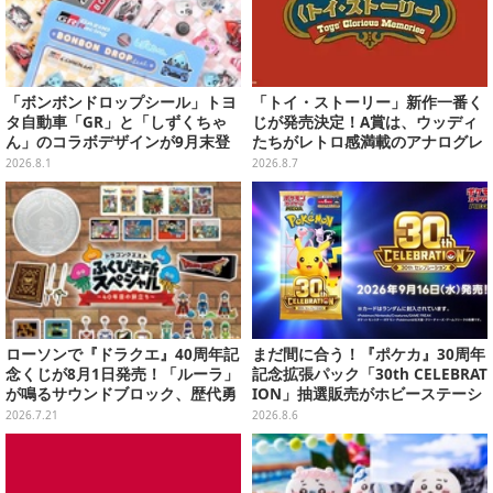
「ボンボンドロップシール」トヨ
「トイ・ストーリー」新作一番く
タ自動車「GR」と「しずくちゃ
じが発売決定！A賞は、ウッディ
ん」のコラボデザインが9月末登
たちがレトロ感満載のアナログレ
場！くま吉らも描かれた全4柄
コード上を走る姿で立体化
2026.8.1
2026.8.7
ローソンで『ドラクエ』40周年記
まだ間に合う！『ポケカ』30周年
念くじが8月1日発売！「ルーラ」
記念拡張パック「30th CELEBRAT
が鳴るサウンドブロック、歴代勇
ION」抽選販売がホビーステーシ
者＆スライムのフィギュアなど、
ョンで実施中、8月6日まで
2026.7.21
2026.8.6
シリーズを振り返る景品盛りだく
さん