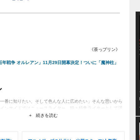
《茶っプリン》
百年戦争 オルレアン」11月29日開幕決定！ついに「魔神柱」
ン
一番に知りたい、そして色んな人に広めたい」そんな思いから
インサイドではニュースライター、時々特集ライターとして活
ーから生まれるネットブームにも興味あり。
+ 続きを読む