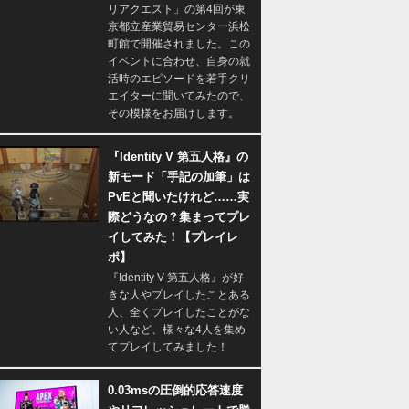
リアクエスト」の第4回が東
京都立産業貿易センター浜松
町館で開催されました。この
イベントに合わせ、自身の就
活時のエピソードを若手クリ
エイターに聞いてみたので、
その模様をお届けします。
『Identity V 第五人格』の
新モード「手記の加筆」は
PvEと聞いたけれど……実
際どうなの？集まってプレ
イしてみた！【プレイレ
ポ】
『Identity V 第五人格』が好
きな人やプレイしたことある
人、全くプレイしたことがな
い人など、様々な4人を集め
てプレイしてみました！
0.03msの圧倒的応答速度