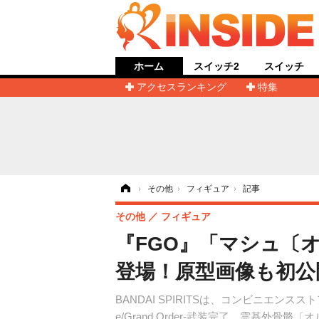
ホーム
スイッチ2
スイッチ
アクセスランキング
特集
ホーム
›
その他
›
フィギュア
›
記事
その他
フィギュア
『FGO』「マシュ〔
登場！原型画像も初公
BANDAI SPIRITSは、コンビニエ
e/Grand Order-武装完了、霊基外骨