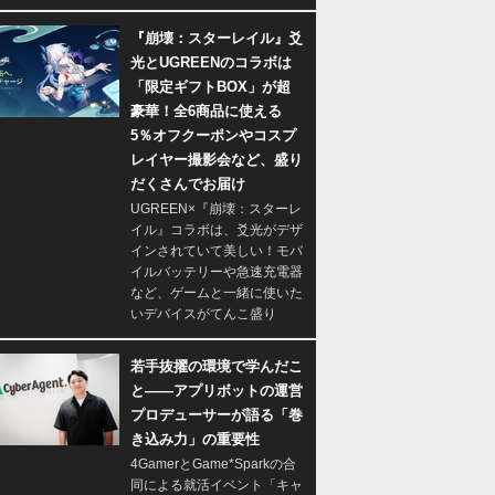
『崩壊：スターレイル』爻
光とUGREENのコラボは
「限定ギフトBOX」が超
豪華！全6商品に使える
5％オフクーポンやコスプ
レイヤー撮影会など、盛り
だくさんでお届け
UGREEN×『崩壊：スターレ
イル』コラボは、爻光がデザ
インされていて美しい！モバ
イルバッテリーや急速充電器
など、ゲームと一緒に使いた
いデバイスがてんこ盛り
若手抜擢の環境で学んだこ
と――アプリボットの運営
プロデューサーが語る「巻
き込み力」の重要性
4GamerとGame*Sparkの合
同による就活イベント「キャ