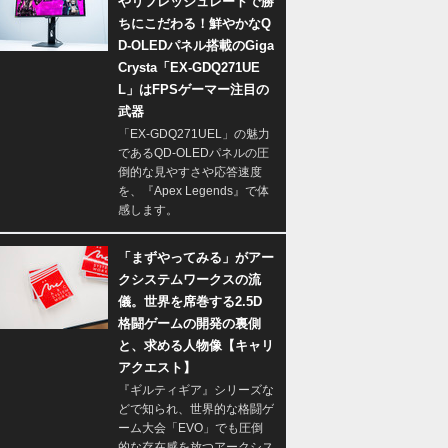
やリフレッシュレートで勝
ちにこだわる！鮮やかなQ
D-OLEDパネル搭載のGiga
Crysta「EX-GDQ271UE
L」はFPSゲーマー注目の
武器
「EX-GDQ271UEL」の魅力
であるQD-OLEDパネルの圧
倒的な見やすさや応答速度
を、『Apex Legends』で体
感します。
「まずやってみる」がアー
クシステムワークスの流
儀。世界を席巻する2.5D
格闘ゲームの開発の裏側
と、求める人物像【キャリ
アクエスト】
『ギルティギア』シリーズな
どで知られ、世界的な格闘ゲ
ーム大会「EVO」でも圧倒
的な存在感を放つアークシス