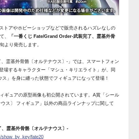
ニエンスストアやホビーショップなどで販売されるハズレなしの
て、
「一番くじ Fate/Grand Order-武装完了、霊基外骨
月中旬より発売します。
r-武装完了、霊基外骨骼〔オルテナウス〕-」では、スマートフォン
Order』に登場するキャラクター「マシュ・キリエライト」が、同
ウス」を身に纏った状態でフィギュアになって登場！
ィギュアの原型画像も初公開されています。A賞「シール
ナウス〕 フィギュア」以外の商品ラインナップに関して
-武装完了、霊基外骨骼〔オルテナウス〕-
ias/show_by_key/fate20