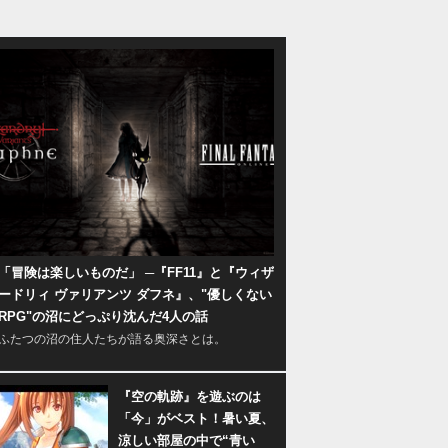
「冒険は楽しいものだ」 ─『FF11』と『ウィザ
ードリィ ヴァリアンツ ダフネ』、"優しくない
RPG"の沼にどっぷり沈んだ4人の話
ふたつの沼の住人たちが語る奥深さとは。
『空の軌跡』を遊ぶのは
「今」がベスト！暑い夏、
涼しい部屋の中で“青い