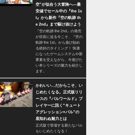
空”が似合う大冒険へ―最
安値でセール中の『the 1s
t』から新作『空の軌跡 th
e 2nd』まで駆け抜けよう
『空の軌跡 the 2nd』の発売
が目前に迫る今こそ、『空の
軌跡 the 1st』から遊び始め
る絶好のタイミング！ 快適
になったゲームシステムや新
要素を交えながら、今遊びた
い本シリーズの魅力を紹介し
ます。
かわいい…だからこそ、い
じめたくなる。正式版リリ
ースの『パルワールド』プ
レイヤーに訊く“キュート
アグレッション×パル”の
底知れぬ魅力とは
正式版で登場する新たなパル
もいじめたくなる！