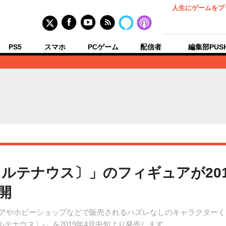
人生にゲームをプ
PS5
スマホ
PCゲーム
配信者
編集部PUS
オルテナウス〕」のフィギュアが20
開
ンスストアやホビーショップなどで販売されるハズレなしのキャラクターく
骼〔オルテナウス〕-」を2019年4月中旬より発売します。