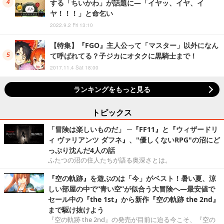
する「ちいかわ」が話題に―「イヤッ、イヤ、イ
ヤ！！！」と命乞い
2022.9.2 Fri 13:10
【特集】『FGO』主人公って「マスター」以外になん
て呼ばれてる？子ジカにオタクに黒騎士まで！
2017.11.4 Sat 18:00
ランキングをもっと見る
トピックス
「冒険は楽しいものだ」 ─『FF11』と『ウィザードリ
ィ ヴァリアンツ ダフネ』、"優しくないRPG"の沼にど
っぷり沈んだ4人の話
ふたつの沼の住人たちが語る奥深さとは。
『空の軌跡』を遊ぶのは「今」がベスト！暑い夏、涼
しい部屋の中で“青い空”が似合う大冒険へ―最安値で
セール中の『the 1st』から新作『空の軌跡 the 2nd』
まで駆け抜けよう
『空の軌跡 the 2nd』の発売が目前に迫る今こそ、『空の