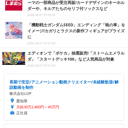
ーマの一部商品が受注再販!カードデザインのキーホル
ダーや、キルアたちのセリフ付ソックスなど
2026.08.07 Fri 02:00
「機動戦士ガンダムSEED」エンディング「暁の車」を
イメージ!カガリとラクスの新作フィギュアがプライズ
に
2026.08.07 Fri 07:20
エディオンで「ポケカ」抽選販売!「ストームエメラル
ダ」「スタートデッキ100」など人気商品が対象
2026.08.07 Fri 07:25
長期で安定/アニメーション動画クリエイター/未経験歓迎/解
説動画を制作
株式会社LOP
愛知県
月給30万2,400円～45万円
正社員