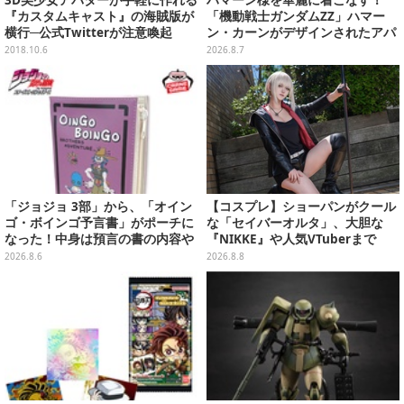
3D美少女アバターが手軽に作れる
ハマーン様を華麗に着こなす！
『カスタムキャスト』の海賊版が
「機動戦士ガンダムZZ」ハマー
横行─公式Twitterが注意喚起
ン・カーンがデザインされたアパ
レルが販売
2018.10.6
2026.8.7
「ジョジョ 3部」から、「オイン
【コスプレ】ショーパンがクール
ゴ・ボインゴ予言書」がポーチに
な「セイバーオルタ」、大胆な
なった！中身は預言の書の内容や
『NIKKE』や人気VTuberまで
アニメ総柄デザインをプリント
「アコスタ池袋」美女レイヤーま
2026.8.6
2026.8.8
とめ