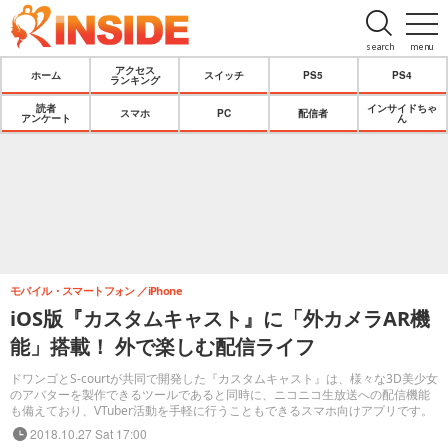
search
menu
アクセス
ホーム
スイッチ
PS5
PS4
ランキング
読者
インサイドちゃ
スマホ
PC
配信者
アンケート
ん
モバイル・スマートフォン
iPhone
iOS版『カスタムキャスト』に「外カメラAR機
能」搭載！ 外で楽しむ配信ライフ
ドワンゴとS-courtが共同で開発した『カスタムキャスト』は、様々な3D美少女
のアバターを製作できるツールであると同時に、ニコニコ生放送への配信機能
も備えており、VTuber活動を手軽に行うこともできるスマホ向けアプリです。
2018.10.27 Sat 17:00