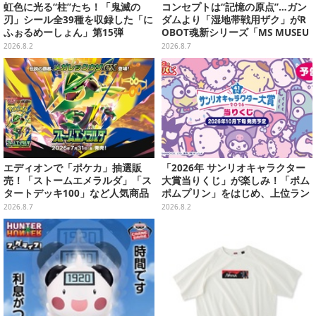
虹色に光る“柱”たち！「鬼滅の
コンセプトは“記憶の原点”…ガン
刃」シール全39種を収録した「に
ダムより「湿地帯戦用ザク」がR
ふぉるめーしょん」第15弾
OBOT魂新シリーズ「MS MUSEU
M」で商品化！博物館イメージの
2026.8.2
2026.8.7
ベースも注目
エディオンで「ポケカ」抽選販
「2026年 サンリオキャラクター
売！「ストームエメラルダ」「ス
大賞当りくじ」が楽しみ！「ポム
タートデッキ100」など人気商品
ポムプリン」をはじめ、上位ラン
が対象
クインが登場するスペシャル企画
2026.8.7
2026.8.2