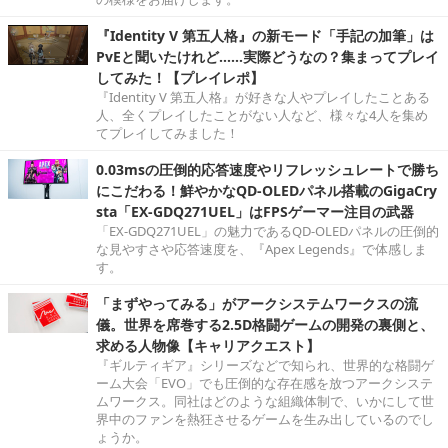
『Identity V 第五人格』の新モード「手記の加筆」は
PvEと聞いたけれど……実際どうなの？集まってプレイ
してみた！【プレイレポ】
『Identity V 第五人格』が好きな人やプレイしたことある
人、全くプレイしたことがない人など、様々な4人を集め
てプレイしてみました！
0.03msの圧倒的応答速度やリフレッシュレートで勝ち
にこだわる！鮮やかなQD-OLEDパネル搭載のGigaCry
sta「EX-GDQ271UEL」はFPSゲーマー注目の武器
「EX-GDQ271UEL」の魅力であるQD-OLEDパネルの圧倒的
な見やすさや応答速度を、『Apex Legends』で体感しま
す。
「まずやってみる」がアークシステムワークスの流
儀。世界を席巻する2.5D格闘ゲームの開発の裏側と、
求める人物像【キャリアクエスト】
『ギルティギア』シリーズなどで知られ、世界的な格闘ゲ
ーム大会「EVO」でも圧倒的な存在感を放つアークシステ
ムワークス。同社はどのような組織体制で、いかにして世
界中のファンを熱狂させるゲームを生み出しているのでし
ょうか。