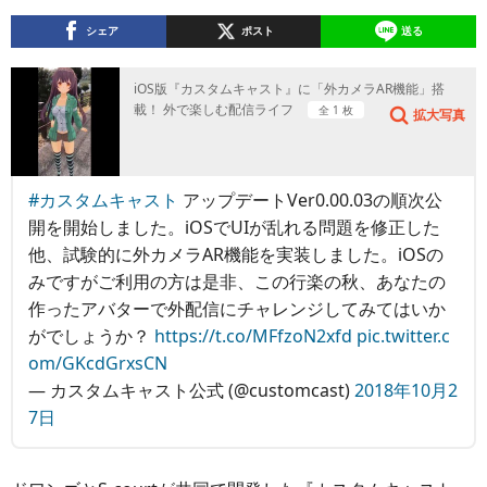
シェア
ポスト
送る
iOS版『カスタムキャスト』に「外カメラAR機能」搭
載！ 外で楽しむ配信ライフ
全 1 枚
拡大写真
#カスタムキャスト
アップデートVer0.00.03の順次公
開を開始しました。iOSでUIが乱れる問題を修正した
他、試験的に外カメラAR機能を実装しました。iOSの
みですがご利用の方は是非、この行楽の秋、あなたの
作ったアバターで外配信にチャレンジしてみてはいか
がでしょうか？
https://t.co/MFfzoN2xfd
pic.twitter.c
om/GKcdGrxsCN
— カスタムキャスト公式 (@customcast)
2018年10月2
7日