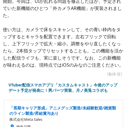
開始。今回は、UIが乱れる問題を修正したほか、予定され
ていた新機能のひとつ「外カメラAR機能」が実装されまし
た。
使い方は、カメラで床をスキャンして、その青い枠内をタ
ップするとキャラを配置できます。左右フリックで回転
し、上下フリックで拡大・縮小。調整をやり直したくなっ
たら、2本指タップでリセットすることも。この機能を活か
した配信ライフも、実に楽しそうです。なお、この新機能
が味わえるのは、現時点ではiOSのみなのご注意ください。
《臥待 弦》
VTuber配信スマホアプリ「カスタムキャスト」今後のアップ
デート予定が発表に！男パーツ実装、月ノ美兎コラボも
「長期キャリア形成」アニメグッズ製造/未経験歓迎/雑貨類
のライン製造/昇給賞与あり
株式会社Meta Sales
神奈川県