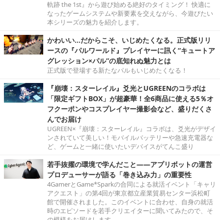
軌跡 the 1st』から遊び始める絶好のタイミング！ 快適に
なったゲームシステムや新要素を交えながら、今遊びたい
本シリーズの魅力を紹介します。
かわいい…だからこそ、いじめたくなる。正式版リリ
ースの『パルワールド』プレイヤーに訊く“キュートア
グレッション×パル”の底知れぬ魅力とは
正式版で登場する新たなパルもいじめたくなる！
『崩壊：スターレイル』爻光とUGREENのコラボは
「限定ギフトBOX」が超豪華！全6商品に使える5％オ
フクーポンやコスプレイヤー撮影会など、盛りだくさ
んでお届け
UGREEN×『崩壊：スターレイル』コラボは、爻光がデザイ
ンされていて美しい！モバイルバッテリーや急速充電器な
ど、ゲームと一緒に使いたいデバイスがてんこ盛り
若手抜擢の環境で学んだこと――アプリボットの運営
プロデューサーが語る「巻き込み力」の重要性
4GamerとGame*Sparkの合同による就活イベント「キャリ
アクエスト」の第4回が東京都立産業貿易センター浜松町
館で開催されました。このイベントに合わせ、自身の就活
時のエピソードを若手クリエイターに聞いてみたので、そ
の模様をお届けします。