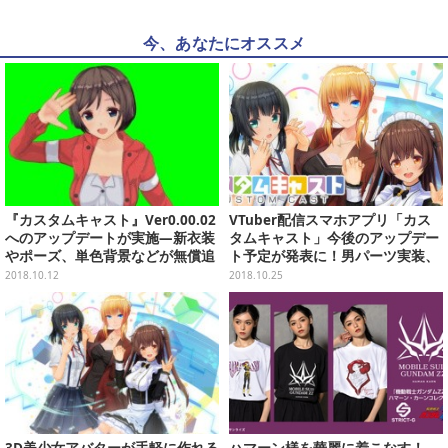
今、あなたにオススメ
『カスタムキャスト』Ver0.00.02
VTuber配信スマホアプリ「カス
へのアップデートが実施―新衣装
タムキャスト」今後のアップデー
やポーズ、単色背景などが無償追
ト予定が発表に！男パーツ実装、
加！
月ノ美兎コラボも
2018.10.12
2018.10.25