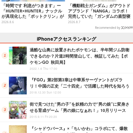
「時間です 利息がつきます」ー
「機動戦士ガンダム」がアウトド
「HUNTER×HUNTER」ナックル
アブランド「NANGA」コラボ！
が具現化した「ポットクリン」が
完売していた「ガンダムの盾型寝
貯金箱としてプライズ展開
袋」も2次受注開始
2026.8.6
2026.8.7
Recommended by
iPhoneアクセスランキング
過酷な山奥に放置されたポケモンは、半年間ジム防衛
できるのか？片道2時間登山して、検証してみた【ポ
ケモンGO 秋田局】
2022.1.6 Thu 17:00
『FGO』第2部第3章は中華系サーヴァントがズラ
リ！中国の正史「二十四史」で活躍した時代を知ろう
2018.12.30 Sun 12:00
街で見つけた“男の子”を妖精の力で“男の娘”に変身さ
せる育成ゲーム「男の娘になぁれ！」10月リリース
2015.9.11 Fri 20:20
『シャドウバース』×「ちいかわ」コラボにて、爆散