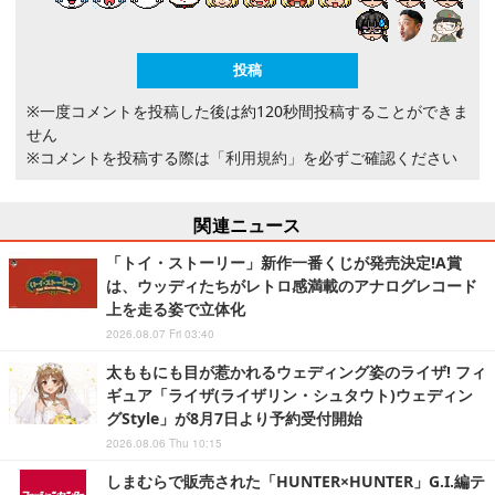
※一度コメントを投稿した後は約120秒間投稿することができま
せん
※コメントを投稿する際は
「利用規約」
を必ずご確認ください
関連ニュース
「トイ・ストーリー」新作一番くじが発売決定!A賞
は、ウッディたちがレトロ感満載のアナログレコード
上を走る姿で立体化
2026.08.07 Fri 03:40
太ももにも目が惹かれるウェディング姿のライザ! フィ
ギュア「ライザ(ライザリン・シュタウト)ウェディン
グStyle」が8月7日より予約受付開始
2026.08.06 Thu 10:15
しまむらで販売された「HUNTER×HUNTER」G.I.編テ