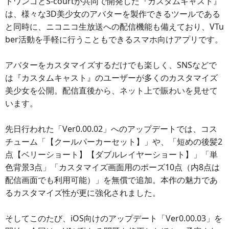
ドワンゴとS-courtが共同で開発した『カスタムキャスト』
は、様々な3D美少女のアバターを製作できるツールである
と同時に、ニコニコ生放送への配信機能も備えており、VTu
ber活動を手軽に行うこともできるスマホ向けアプリです。
アバターをカスタマイズするだけでも楽しく、SNSなどで
は『カスタムキャスト』のユーザーが多くのカスタマイズ
美少女を公開。配信直後から、ネット上で賑わいを見せて
います。
先日行われた「Ver0.00.02」へのアップデートでは、コス
チューム「【クールパーカーセット】」や、「短めの後髪2
点【ベリーショート】【ダブルレイヤーショート】」「単
色背景3点」「カスタマイズ画面用のポーズ10点（内8点は
配信画面でも利用可能）」を無償で追加。本作の魅力であ
るカスタマイズ性が更に強化されました。
そしてこのたび、iOS向けのアップデート「Ver0.00.03」を