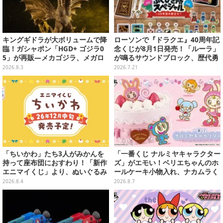
キングギドラが大ボリュームで降
ローソンで『ドラクエ』40周年記
臨！ガシャポン「HGD+ ゴジラ0
念くじが8月1日発売！「ルーラ」
5」が再販―メカゴジラ、メガロ
が鳴るサウンドブロック、歴代勇
なども揃った全4種
者＆スライムのフィギュアなど、
2026.8.3
2026.7.21
シリーズを振り返る景品盛りだく
さん
「ちいかわ」たち3人がみかんを
「一番くじ ナルミヤキャラクター
持って座布団におすわり！「新作
ズ」がエモい！ベリエちゃんのホ
エニマイくじ」より、ぬいぐるみ
ールケーキ小物入れ、ナカムラく
画像が初公開
んのマスコットなどがズラリ
2026.8.4
2026.8.7