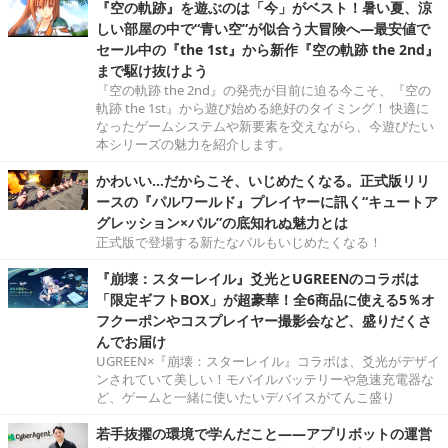
『空の軌跡』を遊ぶのは「今」がベスト！暑い夏、涼
しい部屋の中で“青い空”が似合う大冒険へ―最安値で
セール中の『the 1st』から新作『空の軌跡 the 2nd』
まで駆け抜けよう
『空の軌跡 the 2nd』の発売が目前に迫る今こそ、『空の
軌跡 the 1st』から遊び始める絶好のタイミング！ 快適に
なったゲームシステムや新要素を交えながら、今遊びたい
本シリーズの魅力を紹介します。
かわいい…だからこそ、いじめたくなる。正式版リリ
ースの『パルワールド』プレイヤーに訊く“キュートア
グレッション×パル”の底知れぬ魅力とは
正式版で登場する新たなパルもいじめたくなる！
『崩壊：スターレイル』爻光とUGREENのコラボは
「限定ギフトBOX」が超豪華！全6商品に使える5％オ
フクーポンやコスプレイヤー撮影会など、盛りだくさ
んでお届け
UGREEN×『崩壊：スターレイル』コラボは、爻光がデザイ
ンされていて美しい！モバイルバッテリーや急速充電器な
ど、ゲームと一緒に使いたいデバイスがてんこ盛り
若手抜擢の環境で学んだこと――アプリボットの運営