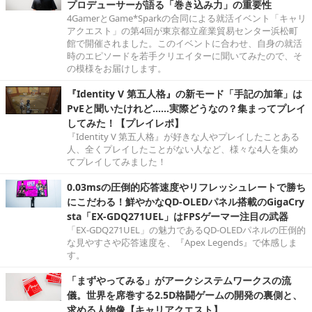
プロデューサーが語る「巻き込み力」の重要性
4GamerとGame*Sparkの合同による就活イベント「キャリ
アクエスト」の第4回が東京都立産業貿易センター浜松町
館で開催されました。このイベントに合わせ、自身の就活
時のエピソードを若手クリエイターに聞いてみたので、そ
の模様をお届けします。
『Identity V 第五人格』の新モード「手記の加筆」は
PvEと聞いたけれど……実際どうなの？集まってプレイ
してみた！【プレイレポ】
『Identity V 第五人格』が好きな人やプレイしたことある
人、全くプレイしたことがない人など、様々な4人を集め
てプレイしてみました！
0.03msの圧倒的応答速度やリフレッシュレートで勝ち
にこだわる！鮮やかなQD-OLEDパネル搭載のGigaCry
sta「EX-GDQ271UEL」はFPSゲーマー注目の武器
「EX-GDQ271UEL」の魅力であるQD-OLEDパネルの圧倒的
な見やすさや応答速度を、『Apex Legends』で体感しま
す。
「まずやってみる」がアークシステムワークスの流
儀。世界を席巻する2.5D格闘ゲームの開発の裏側と、
求める人物像【キャリアクエスト】