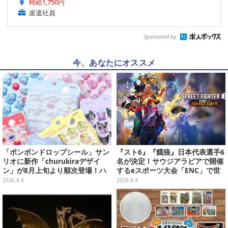
時給1,750円
派遣社員
Sponsored by
今、あなたにオススメ
「ボンボンドロップシール」サン
『スト6』『餓狼』日本代表選手6
リオに新作「churukiraデザイ
名が決定！サウジアラビアで開催
ン」が8月上旬より順次登場！ハ
するeスポーツ大会「ENC」で世
ローキティ、はぴだんぶいなど全
界に挑む
2026.8.4
2026.8.4
8種類