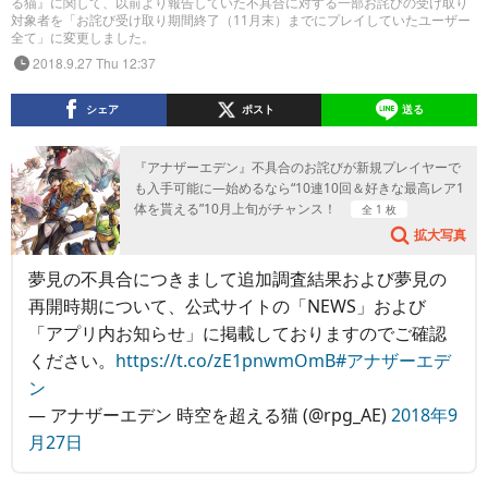
る猫』に関して、以前より報告していた不具合に対する一部お詫びの受け取り
対象者を「お詫び受け取り期間終了（11月末）までにプレイしていたユーザー
全て」に変更しました。
2018.9.27 Thu 12:37
シェア
ポスト
送る
『アナザーエデン』不具合のお詫びが新規プレイヤーで
も入手可能に―始めるなら“10連10回＆好きな最高レア1
体を貰える”10月上旬がチャンス！
全 1 枚
拡大写真
夢見の不具合につきまして追加調査結果および夢見の
再開時期について、公式サイトの「NEWS」および
「アプリ内お知らせ」に掲載しておりますのでご確認
ください。
https://t.co/zE1pnwmOmB
#アナザーエデ
ン
— アナザーエデン 時空を超える猫 (@rpg_AE)
2018年9
月27日