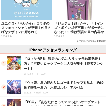
ユニクロ×「ちいかわ」コラボの
「ジョジョ 3部」から、「オイン
スウェットシャツが発売！仲良さ
ゴ・ボインゴ予言書」がポーチに
げなデザインに癒される
なった！中身は預言の書の内容や
アニメ総柄デザインをプリント
2026.7.24
2026.8.6
Recommended by
iPhoneアクセスランキング
『ロマサガRS』読者のお気に入りキャラ結果発表！
強くて可愛いロックブーケに人気が集中【読者アンケ
ート】
2019.6.6 Thu 19:00
『ウマ娘』夏の終わりにゴールドシップを見よ！約60
枚で贈る一夏の「水着ゴルシ」アルバム
2022.8.17 Wed 11:00
『FGO』「あなたにとってママっぽいサーヴァント