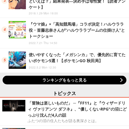
といえば？」結果発表―決め手は母性愛！【読者アン
ケート】
2018.1.29 Mon 19:00
『ウマ娘』×「高知競馬場」コラボ決定！ハルウララ
役・首藤志奈さんが“ハルウララブームの仕掛け人”と
トークショー
2022.7.21 Thu 14:50
使いやすくなった「メガシンカ」で、優先的に育てた
いポケモン5選！【ポケモンGO 秋田局】
2022.5.2 Mon 12:30
ランキングをもっと見る
トピックス
「冒険は楽しいものだ」 ─『FF11』と『ウィザードリ
ィ ヴァリアンツ ダフネ』、"優しくないRPG"の沼にど
っぷり沈んだ4人の話
ふたつの沼の住人たちが語る奥深さとは。