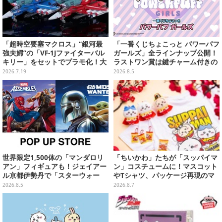
「超時空要塞マクロス」“銀河最
「一番くじちょこっと パワーパフ
強夫婦”の「VF-1Jファイターバル
ガールズ」全ラインナップ公開！
キリー」をセットでプラモ化！大
ラストワン賞は鍵チャーム付きの
気圏外仕様パイロットスーツフィ
シール帳スペシャルセットを用意
2026.7.19
2026.8.5
ギュアなど付属
世界限定1,500体の「マンダロリ
「ちいかわ」たちが「スッパイマ
アン」フィギュアも！ジェイアー
ン」コスチュームに！マスコット
ル京都伊勢丹で「スターウォー
やTシャツ、パッケージ再現のマ
ズ」&「マーベル」ポップアップ
グネットなど全5アイテム
2026.8.5
2026.8.7
ストア開催