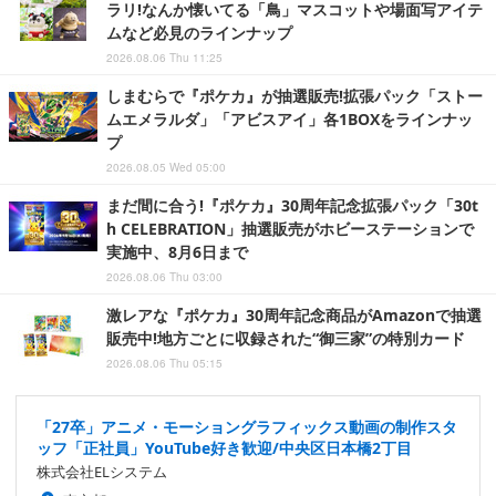
ラリ!なんか懐いてる「鳥」マスコットや場面写アイテ
ムなど必見のラインナップ
2026.08.06 Thu 11:25
しまむらで『ポケカ』が抽選販売!拡張パック「ストー
ムエメラルダ」「アビスアイ」各1BOXをラインナッ
プ
2026.08.05 Wed 05:00
まだ間に合う!『ポケカ』30周年記念拡張パック「30t
h CELEBRATION」抽選販売がホビーステーションで
実施中、8月6日まで
2026.08.06 Thu 03:00
激レアな『ポケカ』30周年記念商品がAmazonで抽選
販売中!地方ごとに収録された“御三家”の特別カード
2026.08.06 Thu 05:15
「27卒」アニメ・モーショングラフィックス動画の制作スタ
ッフ「正社員」YouTube好き歓迎/中央区日本橋2丁目
株式会社ELシステム