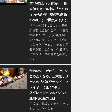
空”が似合う大冒険へ―最
安値でセール中の『the 1s
t』から新作『空の軌跡 th
e 2nd』まで駆け抜けよう
『空の軌跡 the 2nd』の発売
が目前に迫る今こそ、『空の
軌跡 the 1st』から遊び始め
る絶好のタイミング！ 快適
になったゲームシステムや新
要素を交えながら、今遊びた
い本シリーズの魅力を紹介し
ます。
かわいい…だからこそ、い
じめたくなる。正式版リリ
ースの『パルワールド』プ
レイヤーに訊く“キュート
アグレッション×パル”の
底知れぬ魅力とは
正式版で登場する新たなパル
もいじめたくなる！