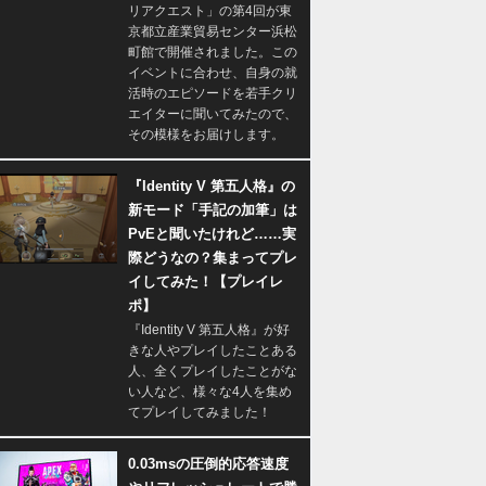
リアクエスト」の第4回が東
京都立産業貿易センター浜松
町館で開催されました。この
イベントに合わせ、自身の就
活時のエピソードを若手クリ
エイターに聞いてみたので、
その模様をお届けします。
『Identity V 第五人格』の
新モード「手記の加筆」は
PvEと聞いたけれど……実
際どうなの？集まってプレ
イしてみた！【プレイレ
ポ】
『Identity V 第五人格』が好
きな人やプレイしたことある
人、全くプレイしたことがな
い人など、様々な4人を集め
てプレイしてみました！
0.03msの圧倒的応答速度