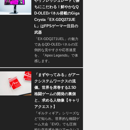
やリフレッシュレートで勝
ちにこだわる！鮮やかなQ
D-OLEDパネル搭載のGiga
Crysta「EX-GDQ271UE
L」はFPSゲーマー注目の
武器
「EX-GDQ271UEL」の魅力
であるQD-OLEDパネルの圧
倒的な見やすさや応答速度
を、『Apex Legends』で体
感します。
「まずやってみる」がアー
クシステムワークスの流
儀。世界を席巻する2.5D
格闘ゲームの開発の裏側
と、求める人物像【キャリ
アクエスト】
『ギルティギア』シリーズな
どで知られ、世界的な格闘ゲ
ーム大会「EVO」でも圧倒
的な存在感を放つアークシス