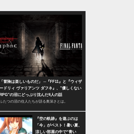
「冒険は楽しいものだ」 ─『FF11』と『ウィザ
ードリィ ヴァリアンツ ダフネ』、"優しくない
RPG"の沼にどっぷり沈んだ4人の話
ふたつの沼の住人たちが語る奥深さとは。
『空の軌跡』を遊ぶのは
「今」がベスト！暑い夏、
涼しい部屋の中で“青い