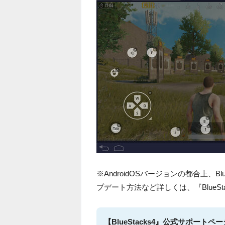
※AndroidOSバージョンの都合上、B
プデート方法など詳しくは、『BlueS
【BlueStacks4』公式サポートペ