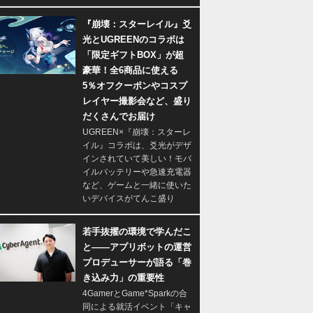
『崩壊：スターレイル』爻
光とUGREENのコラボは
「限定ギフトBOX」が超
豪華！全6商品に使える
5％オフクーポンやコスプ
レイヤー撮影会など、盛り
だくさんでお届け
UGREEN×『崩壊：スターレ
イル』コラボは、爻光がデザ
インされていて美しい！モバ
イルバッテリーや急速充電器
など、ゲームと一緒に使いた
いデバイスがてんこ盛り
若手抜擢の環境で学んだこ
と――アプリボットの運営
プロデューサーが語る「巻
き込み力」の重要性
4GamerとGame*Sparkの合
同による就活イベント「キャ