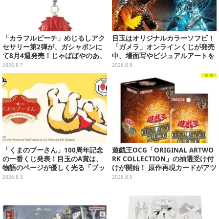
「カラフルピーチ」めじるしアク
目玉はオリジナルカラーソフビ！
セサリー第2弾が、ガシャポンに
「ガメラ」オンラインくじが発売
て8月4週発売！じゃぱぱやのあ、
中、場面写やビジュアルアートを
シヴァたちメンバー11名分ライン
使用した豪華賞品をラインナップ
2026.8.7
2026.8.9
ナップ
「くまのプーさん」100周年記念
遊戯王OCG「ORIGINAL ARTWO
の一番くじ発表！目玉のA賞は、
RK COLLECTION」の抽選受け付
物語のページが優しく光る「ブッ
けが開始！ 原作再現カードがアツ
クシェイプドライト」
いスペシャルパック
2026.8.3
2026.8.5