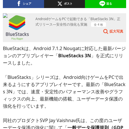
シェア
ポスト
送る
AndroidゲームをPCで起動できる「BlueStacks 3N」正
式リリース―安全性の強化も実施
全 4 枚
拡大写真
BlueStackは、Android 7.1.2 Nougatに対応した最新バージ
ョンのアプリプレイヤー「
BlueStacks 3N
」を正式にリリ
ースしました。
「BlueStacks」シリーズは、Android向けゲームをPCで出
来るようにするアプリプレイヤーです。最新の「BlueStack
s 3N」では、速度・安定性のパフォーマンス改善やグラフ
ィックスの向上、最新機能の搭載、ユーザーデータ保護の
強化を行っています。
同社のプロダクトSVP Jay Vaishnav氏は、この度のユーザ
ーデータ保護の強化に関して「
一般データ保護規則（GDP