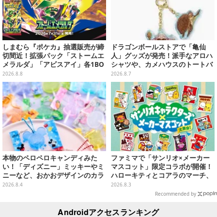
しまむら『ポケカ』抽選販売が締
ドラゴンボールストアで「亀仙
切間近！拡張パック「ストームエ
人」グッズが発売！派手なアロハ
メラルダ」「アビスアイ」各1BO
シャツや、カメハウスのトートバ
Xをラインナップ
ッグなど夏らしいアイテムがズラ
2026.8.8
2026.8.7
リ
本物のペロペロキャンディみた
ファミマで「サンリオ×メーカー
い！「ディズニー」ミッキーやミ
マスコット」限定コラボが開催！
ニーなど、おかおデザインのカラ
ハローキティとコアラのマーチ、
フルチャーム全10種が8月31日発
ハンギョドンと出前坊やなど全26
2026.8.4
2026.8.3
売
キャラが夢の共演
Recommended by
Androidアクセスランキング