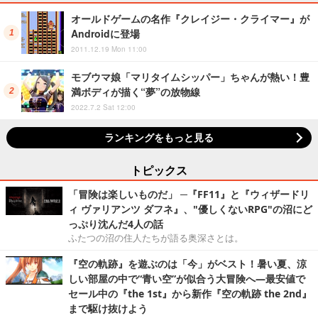
オールドゲームの名作『クレイジー・クライマー』が
Androidに登場
2011.12.19 Mon 11:00
モブウマ娘「マリタイムシッパー」ちゃんが熱い！豊
満ボディが描く“夢”の放物線
2022.7.2 Sat 12:00
ランキングをもっと見る
トピックス
「冒険は楽しいものだ」 ─『FF11』と『ウィザードリ
ィ ヴァリアンツ ダフネ』、"優しくないRPG"の沼にど
っぷり沈んだ4人の話
ふたつの沼の住人たちが語る奥深さとは。
『空の軌跡』を遊ぶのは「今」がベスト！暑い夏、涼
しい部屋の中で“青い空”が似合う大冒険へ―最安値で
セール中の『the 1st』から新作『空の軌跡 the 2nd』
まで駆け抜けよう