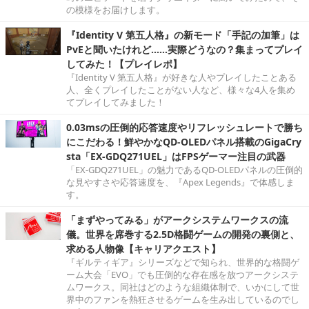
の模様をお届けします。
『Identity V 第五人格』の新モード「手記の加筆」は
PvEと聞いたけれど……実際どうなの？集まってプレイ
してみた！【プレイレポ】
『Identity V 第五人格』が好きな人やプレイしたことある
人、全くプレイしたことがない人など、様々な4人を集め
てプレイしてみました！
0.03msの圧倒的応答速度やリフレッシュレートで勝ち
にこだわる！鮮やかなQD-OLEDパネル搭載のGigaCry
sta「EX-GDQ271UEL」はFPSゲーマー注目の武器
「EX-GDQ271UEL」の魅力であるQD-OLEDパネルの圧倒的
な見やすさや応答速度を、『Apex Legends』で体感しま
す。
「まずやってみる」がアークシステムワークスの流
儀。世界を席巻する2.5D格闘ゲームの開発の裏側と、
求める人物像【キャリアクエスト】
『ギルティギア』シリーズなどで知られ、世界的な格闘ゲ
ーム大会「EVO」でも圧倒的な存在感を放つアークシステ
ムワークス。同社はどのような組織体制で、いかにして世
界中のファンを熱狂させるゲームを生み出しているのでし