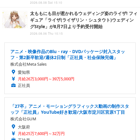
2026.08.08 Sat 15:10
太ももにも目が惹かれるウェディング姿のライザ! フィ
ギュア「ライザ(ライザリン・シュタウト)ウェディン
グStyle」が8月7日より予約受付開始
2026.08.06 Thu 10:15
アニメ・映像作品のBlu・ray・DVDパッケージ封入スタッ
フ・第2新卒歓迎/週休2日制「正社員・社会保険完備」
株式会社Meta Sales
愛知県
月給26万3,000円～39万5,000円
正社員
「27卒」アニメ・モーショングラフィックス動画の制作スタ
ッフ「正社員」YouTube好き歓迎/大阪市淀川区宮原1丁目
株式会社GUM
大阪府
月給25万7,600円～32万円
正社員