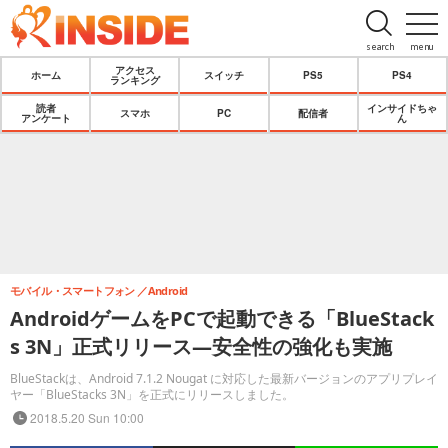
search
menu
アクセス
ホーム
スイッチ
PS5
PS4
ランキング
読者
インサイドちゃ
スマホ
PC
配信者
アンケート
ん
モバイル・スマートフォン
Android
AndroidゲームをPCで起動できる「BlueStack
s 3N」正式リリース―安全性の強化も実施
BlueStackは、Android 7.1.2 Nougat に対応した最新バージョンのアプリプレイ
ヤー「BlueStacks 3N」を正式にリリースしました。
2018.5.20 Sun 10:00