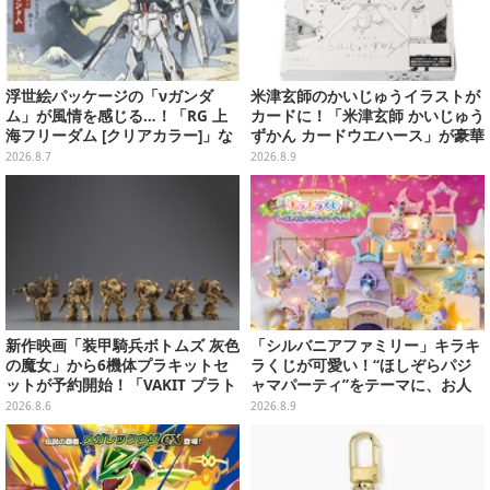
浮世絵パッケージの「νガンダ
米津玄師のかいじゅうイラストが
ム」が風情を感じる…！「RG 上
カードに！「米津玄師 かいじゅう
海フリーダム [クリアカラー]」な
ずかん カードウエハース」が豪華
どガンプラ2商品が8月順次発売
ラインナップ
2026.8.7
2026.8.9
新作映画「装甲騎兵ボトムズ 灰色
「シルバニアファミリー」キラキ
の魔女」から6機体プラキットセ
ラくじが可愛い！“ほしぞらパジ
ットが予約開始！「VAKIT プラト
ャマパーティ”をテーマに、お人
ーン」第1弾、各部関節可動仕様
形や建物がラインナップ
2026.8.6
2026.8.9