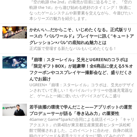
『空の軌跡 the 2nd』の発売が目前に迫る今こそ、『空の
軌跡 the 1st』から遊び始める絶好のタイミング！ 快適に
なったゲームシステムや新要素を交えながら、今遊びたい
本シリーズの魅力を紹介します。
かわいい…だからこそ、いじめたくなる。正式版リリ
ースの『パルワールド』プレイヤーに訊く“キュートア
グレッション×パル”の底知れぬ魅力とは
正式版で登場する新たなパルもいじめたくなる！
『崩壊：スターレイル』爻光とUGREENのコラボは
「限定ギフトBOX」が超豪華！全6商品に使える5％オ
フクーポンやコスプレイヤー撮影会など、盛りだくさ
んでお届け
UGREEN×『崩壊：スターレイル』コラボは、爻光がデザイ
ンされていて美しい！モバイルバッテリーや急速充電器な
ど、ゲームと一緒に使いたいデバイスがてんこ盛り
若手抜擢の環境で学んだこと――アプリボットの運営
プロデューサーが語る「巻き込み力」の重要性
4GamerとGame*Sparkの合同による就活イベント「キャリ
アクエスト」の第4回が東京都立産業貿易センター浜松町
館で開催されました。このイベントに合わせ、自身の就活
時のエピソードを若手クリエイターに聞いてみたので、そ