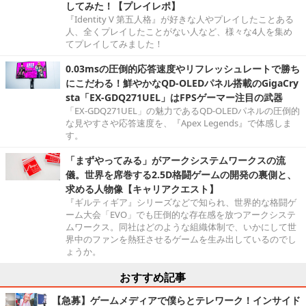
してみた！【プレイレポ】
『Identity V 第五人格』が好きな人やプレイしたことある
人、全くプレイしたことがない人など、様々な4人を集め
てプレイしてみました！
0.03msの圧倒的応答速度やリフレッシュレートで勝ち
にこだわる！鮮やかなQD-OLEDパネル搭載のGigaCry
sta「EX-GDQ271UEL」はFPSゲーマー注目の武器
「EX-GDQ271UEL」の魅力であるQD-OLEDパネルの圧倒的
な見やすさや応答速度を、『Apex Legends』で体感しま
す。
「まずやってみる」がアークシステムワークスの流
儀。世界を席巻する2.5D格闘ゲームの開発の裏側と、
求める人物像【キャリアクエスト】
『ギルティギア』シリーズなどで知られ、世界的な格闘ゲ
ーム大会「EVO」でも圧倒的な存在感を放つアークシステ
ムワークス。同社はどのような組織体制で、いかにして世
界中のファンを熱狂させるゲームを生み出しているのでし
ょうか。
おすすめ記事
【急募】ゲームメディアで僕らとテレワーク！インサイド