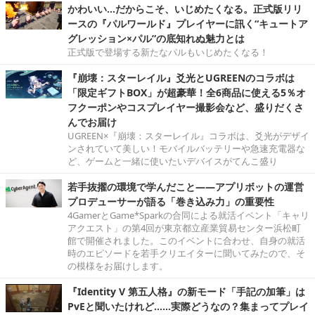
かわいい…だからこそ、いじめたくなる。正式版リリ
ースの『パルワールド』プレイヤーに訊く“キュートア
グレッション×パル”の底知れぬ魅力とは
正式版で登場する新たなパルもいじめたくなる！
『崩壊：スターレイル』爻光とUGREENのコラボは
「限定ギフトBOX」が超豪華！全6商品に使える5％オ
フクーポンやコスプレイヤー撮影会など、盛りだくさ
んでお届け
UGREEN×『崩壊：スターレイル』コラボは、爻光がデザイ
ンされていて美しい！モバイルバッテリーや急速充電器な
ど、ゲームと一緒に使いたいデバイスがてんこ盛り
若手抜擢の環境で学んだこと――アプリボットの運営
プロデューサーが語る「巻き込み力」の重要性
4GamerとGame*Sparkの合同による就活イベント「キャリ
アクエスト」の第4回が東京都立産業貿易センター浜松町
館で開催されました。このイベントに合わせ、自身の就活
時のエピソードを若手クリエイターに聞いてみたので、そ
の模様をお届けします。
『Identity V 第五人格』の新モード「手記の加筆」は
PvEと聞いたけれど……実際どうなの？集まってプレイ