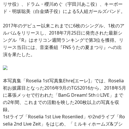
リサ役）、ドラム・櫻川めぐ（宇田川あこ役）、キーボー
ド・明坂聡美（白金燐子役）による5人組ガールズバンド。
2017年のデビュー以来これまでに6枚のシングル、1枚のア
ルバムをリリースし、2018年7月25日に発売された最新シ
ングル『R』はオリコン週間ランキングで第3位を獲得。リ
リース当日には、音楽番組『FNSうたの夏まつり』への出
演を果たした。
本写真集「Roselia 1st写真集Ehre[エーレ]」では、Roselia
初お披露目となった2016年9月のTGS2016から、2018年5月
に幕張メッセで行われた「BanG Dream! 5th☆LIVE」まで
の2年間、これまでの活動を映した200枚以上の写真を収
録。
1stライブ「Roselia 1st Live Rosenlied」や2ndライブ「Ro
selia 2nd Live Zeit」をはじめ、「ミルキィホームズ&ブシ