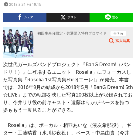
2018.8.31 Fri 19:15
シェア
ポスト
送る
初回生産分限定・共通購入特典ブロマイド
全 7 枚
拡大写真
次世代ガールズバンドプロジェクト『BanG Dream!（バン
ドリ！）』に登場するユニット「Roselia」にフォーカスし
た写真集「Roselia 1st写真集Ehre[エーレ]」が発売。本書
では、2016年9月の結成から2018年5月「BanG Dream! 5th
☆LIVE」までの軌跡を映した写真200枚以上が収録されてお
り、今井リサ役の前キャスト・遠藤ゆりかがベースを持つ
姿ももう一度見ることができる。
「Roselia」は、ボーカル・相羽あいな（湊友希那役）、ギ
ター・工藤晴香（氷川紗夜役）、ベース・中島由貴（今井