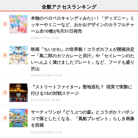
全般アクセスランキング
本物のペロペロキャンディみたい！「ディズニー」ミ
ッキーやミニーなど、おかおデザインのカラフルチャ
ーム全10種が8月31日発売
2026.8.4 Tue 16:00
映画「ちいかわ」の世界観！コラボカフェが開催決定
ー「島二郎のカツカレーと貝汁」や「セイレーンのた
いへんよく漬けましたプレート」など、フードも盛り
沢山
2026.6.22 Mon 19:45
『ストリートファイター』聖地巡礼？ 現実で実際に
行ける15の対戦ステージ
2015.4.5 Sun 22:00
サーティワンが『どうぶつの森』とコラボか？パチン
コで落としたくなる、「風船プレゼント」らしき画像
を投稿
2026.6.24 Wed 10:45