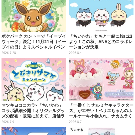
ポケパーク カントーで「イーブイ
「ちいかわ」たちと一緒に旅に出
ウィーク」決定！11月21日（イー
よう！この秋、ANAとのコラボレ
ブイの日）よりスペシャルイベン
ーションが決定
ト開催
2026.7.28
2026.8.4
マツキヨココカラ×「ちいかわ」
「一番くじ ナルミヤキャラクター
コラボ詳細公開！オリジナルグッ
ズ」がエモい！ベリエちゃんのホ
ズの配布・販売に加えて、店舗ラ
ールケーキ小物入れ、ナカムラく
ッピングや”花火打ち上げ”まで盛
んのマスコットなどがズラリ
2026.7.9
2026.8.7
り沢山