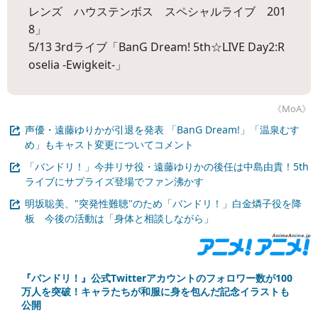
レンズ ハウステンボス スペシャルライブ 201
8」
5/13 3rdライブ「BanG Dream! 5th☆LIVE Day2:R
oselia -Ewigkeit-」
《MoA》
声優・遠藤ゆりかが引退を発表 「BanG Dream!」「温泉むす
め」もキャスト変更についてコメント
「バンドリ！」今井リサ役・遠藤ゆりかの後任は中島由貴！5th
ライブにサプライズ登場でファン沸かす
明坂聡美、"突発性難聴"のため「バンドリ！」白金燐子役を降
板 今後の活動は「身体と相談しながら」
『バンドリ！』公式Twitterアカウントのフォロワー数が100
万人を突破！キャラたちが和服に身を包んだ記念イラストも
公開