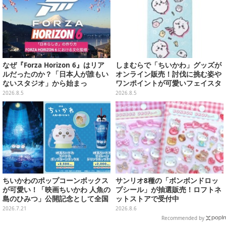
なぜ『Forza Horizon 6』はリア
しまむらで「ちいかわ」グッズが
ルだったのか？「日本人が誰もい
オンライン販売！討伐に挑む姿や
ないスタジオ」から始まっ
ワンポイントが可愛いフェイスタ
た、“生活感のある日本"の作り方
オル、バスマットなど全14種
2026.8.5
2026.8.5
【CEDEC2026】
ちいかわのポップコーンボックス
サンリオ8種の「ボンボンドロッ
が可愛い！「映画ちいかわ 人魚の
プシール」が抽選販売！ロフトネ
島のひみつ」公開記念として全国
ットストアで受付中
劇場で販売決定、セイレーンドリ
2026.7.21
2026.8.6
ンクカップホルダーも
Recommended by