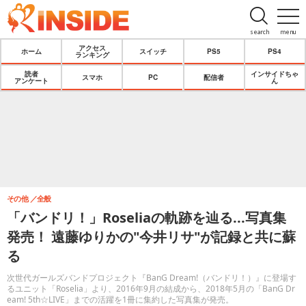
search
menu
アクセス
ホーム
スイッチ
PS5
PS4
ランキング
読者
インサイドちゃ
スマホ
PC
配信者
アンケート
ん
その他
全般
「バンドリ！」Roseliaの軌跡を辿る...写真集
発売！ 遠藤ゆりかの"今井リサ"が記録と共に蘇
る
次世代ガールズバンドプロジェクト『BanG Dream!（バンドリ！）』に登場す
るユニット「Roselia」より、2016年9月の結成から、2018年5月の「BanG Dr
eam! 5th☆LIVE」までの活躍を1冊に集約した写真集が発売。