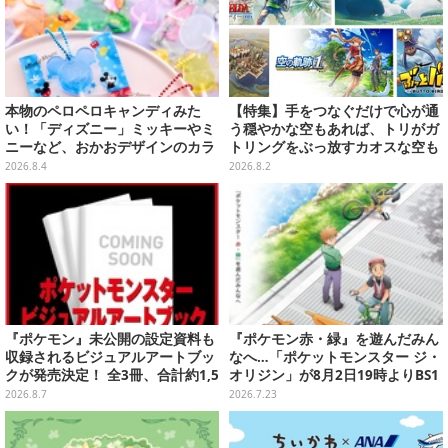
本物のペロペロキャンディみた
【特集】手をつなぐだけで心が通
い！「ディズニー」ミッキーやミ
う穏やかな空もあれば、トリがガ
ニーなど、おかおデザインのカラ
トリングをぶっ放すカオスな空も
フルチャーム全10種が8月31日発
ある！“空”がテーマのおすすめゲ
2026.8.4
2026.8.2
売
ーム5選
『ポケモン』未公開の設定資料も
『ポケモン赤・緑』を遊んだみん
収録されるビジュアルアートブッ
なへ…「ポケットモンスター ジ・
クが発売決定！ 全3冊、合計約1,5
オリジン」が8月2日19時よりBS1
00ページの大ボリュームでシリー
2・日曜アニメ劇場で放送決定！
2026.8.7
2026.7.23
ズ30年を振り返る