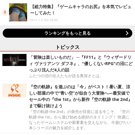
【総力特集】『ゲームキャラのお尻』を本気でレビュ
ーしてみた！
2017.1.3 Tue 23:50
ランキングをもっと見る
トピックス
「冒険は楽しいものだ」 ─『FF11』と『ウィザードリ
ィ ヴァリアンツ ダフネ』、"優しくないRPG"の沼にど
っぷり沈んだ4人の話
ふたつの沼の住人たちが語る奥深さとは。
『空の軌跡』を遊ぶのは「今」がベスト！暑い夏、涼
しい部屋の中で“青い空”が似合う大冒険へ―最安値で
セール中の『the 1st』から新作『空の軌跡 the 2nd』
まで駆け抜けよう
『空の軌跡 the 2nd』の発売が目前に迫る今こそ、『空の
軌跡 the 1st』から遊び始める絶好のタイミング！ 快適に
なったゲームシステムや新要素を交えながら、今遊びたい
本シリーズの魅力を紹介します。