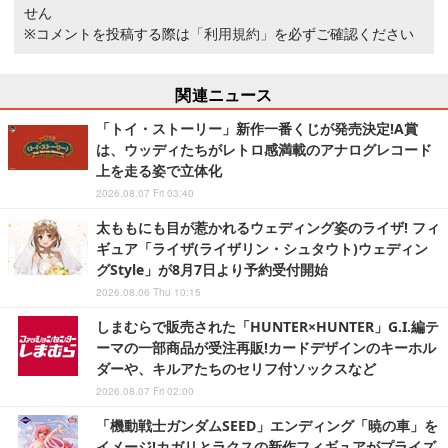
せん
※コメントを投稿する際は
「利用規約」
を必ずご確認ください
関連ニュース
「トイ・ストーリー」新作一番くじが発売決定!A賞
は、ウッディたちがレトロ感満載のアナログレコード
上を走る姿で立体化
2026.08.07 Fri 03:40
太ももにも目が惹かれるウェディング姿のライザ! フィ
ギュア「ライザ(ライザリン・シュタウト)ウェディン
グStyle」が8月7日より予約受付開始
2026.08.06 Thu 10:15
しまむらで販売された「HUNTER×HUNTER」G.I.編テ
ーマの一部商品が受注再販!カードデザインのキーホル
ダーや、キルアたちのセリフ付ソックスなど
2026.08.07 Fri 02:00
「機動戦士ガンダムSEED」エンディング「暁の車」を
イメージ!カガリとラクスの新作フィギュアがプライズ