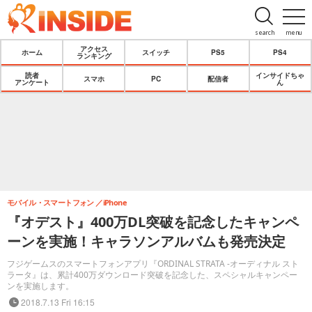
search
menu
アクセス
ホーム
スイッチ
PS5
PS4
ランキング
読者
インサイドちゃ
スマホ
PC
配信者
アンケート
ん
モバイル・スマートフォン
iPhone
『オデスト』400万DL突破を記念したキャンペ
ーンを実施！キャラソンアルバムも発売決定
フジゲームスのスマートフォンアプリ『ORDINAL STRATA -オーディナル スト
ラータ』は、累計400万ダウンロード突破を記念した、スペシャルキャンペー
ンを実施します。
2018.7.13 Fri 16:15