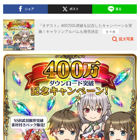
シェア
ポスト
送る
『オデスト』400万DL突破を記念したキャンペーンを実
施！キャラソンアルバムも発売決定
全 4 枚
拡大写真