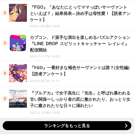
『FGO』「あなたにとってママっぽいサーヴァント
といえば？」結果発表―決め手は母性愛！【読者アン
ケート】
2018.1.29 Mon 19:00
カプコン、ド派手な演出を楽しめるパズルアクション
『LINE DROP スピリットキャッチャー レイレイ』
配信開始
2013.7.11 Thu 19:25
『FGO』一番好きな褐色サーヴァントは誰？(女性編)
【読者アンケート】
2018.2.20 Tue 12:15
『ブルアカ』で女子高生に「先生」と呼ばれ慕われる
甘い関係ーしっかり者の尻に敷かれたり、おっとり女
子に癒されたりな日々に溺れたい
2021.2.15 Mon 12:00
ランキングをもっと見る