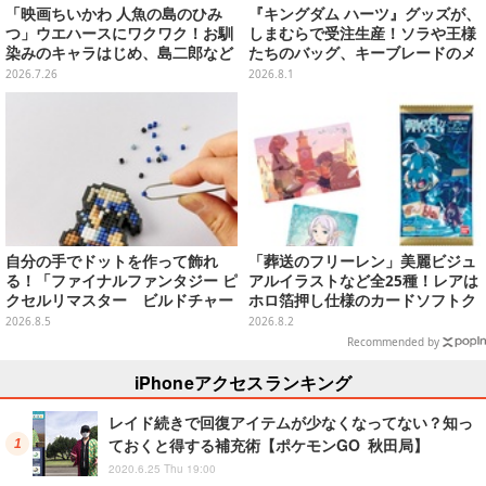
「映画ちいかわ 人魚の島のひみ
『キングダム ハーツ』グッズが、
つ」ウエハースにワクワク！お馴
しまむらで受注生産！ソラや王様
染みのキャラはじめ、島二郎など
たちのバッグ、キーブレードのメ
セイレーン編カード全22種
ガネケースなど
2026.7.26
2026.8.1
自分の手でドットを作って飾れ
「葬送のフリーレン」美麗ビジュ
る！「ファイナルファンタジー ピ
アルイラストなど全25種！レアは
クセルリマスター ビルドチャー
ホロ箔押し仕様のカードソフトク
ムコレクション Vol.3」が予約
ッキー
2026.8.5
2026.8.2
開始
Recommended by
iPhoneアクセスランキング
レイド続きで回復アイテムが少なくなってない？知っ
ておくと得する補充術【ポケモンGO 秋田局】
2020.6.25 Thu 19:00