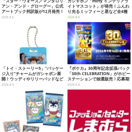
「スター・ウォーズ／マンダロリ
ガシャポン「miffy インテリアラ
アン・アンド・グローグー」公式
イトマスコット」が発売！ふんわ
アートブック邦訳版が12月発売！
り光るミッフィーと星など全4種
映画のコンセプトアートやスケッ
ラインナップ
2026.8.6
2026.8.6
チを掲載
「トイ・ストーリー5」“パッケー
『ポケカ』30周年記念拡張パック
ジ入り”チャームがガシャポン展
「30th CELEBRATION」がホビー
開！ウッディやリリーパッドなど
ステーションで抽選販売！応募期
全5種、裏面はキャラクターごと
間は8月6日23時59分まで
2026.8.4
2026.8.4
に異なるデザイン