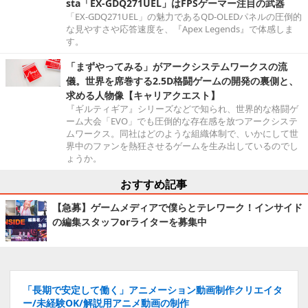
sta「EX-GDQ271UEL」はFPSゲーマー注目の武器
「EX-GDQ271UEL」の魅力であるQD-OLEDパネルの圧倒的
な見やすさや応答速度を、『Apex Legends』で体感しま
す。
「まずやってみる」がアークシステムワークスの流
儀。世界を席巻する2.5D格闘ゲームの開発の裏側と、
求める人物像【キャリアクエスト】
『ギルティギア』シリーズなどで知られ、世界的な格闘ゲ
ーム大会「EVO」でも圧倒的な存在感を放つアークシステ
ムワークス。同社はどのような組織体制で、いかにして世
界中のファンを熱狂させるゲームを生み出しているのでし
ょうか。
おすすめ記事
【急募】ゲームメディアで僕らとテレワーク！インサイド
の編集スタッフorライターを募集中
「長期で安定して働く」アニメーション動画制作クリエイタ
ー/未経験OK/解説用アニメ動画の制作