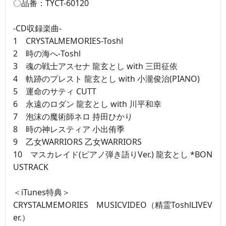
〇品番：TYCT-60120
-CD収録楽曲-
1 CRYSTALMEMORIES-Toshl
2 時の海へ-Toshl
3 魂の戦士アスセナ 龍玄とし with 三田征依
4 軌跡のプレスト 龍玄とし with 小瀧俊治(PIANO)
5 運命のサティ CUTT
6 永遠のロダン 龍玄とし with 川平和幸
7 泡沫の魔術師ネロ 持田ひかり
8 時の神レスティア 小出侑季
9 乙女WARRIORS 乙女WARRIORS
10 マスカレイド(ピアノ弾き語りVer.) 龍玄とし *BON
USTRACK
＜iTunes特典＞
CRYSTALMEMORIES MUSICVIDEO（精霊ToshlLIVEV
er.）