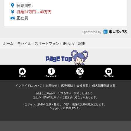
神奈川県
月給31万円～40万円
正社員
Sponsored by
記事
ホーム
›
モバイル・スマートフォン
›
iPhone
›
Home
Facebook
YouTube
X
インサイドについて
お問合せ
広告掲載
会社概要
個人情報保護方針
紹介した商品/サービスを購入、契約した場合に、
売上の一部が弊社サイトに還元されることがあります。
当サイトに掲載の記事・見出し・写真・画像の無断転載を禁じます。
Copyright © 2026 IID, Inc.