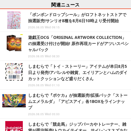
関連ニュース
「ボンボンドロップシール」がロフトネットストアで
抽選販売!サンリオ8種を8月6日10時より受付開始
2026.08.05 Wed 09:15
遊戯王OCG「ORIGINAL ARTWORK COLLECTION」
の抽選受け付けが開始! 原作再現カードがアツいスペシ
ャルパック
2026.08.05 Wed 08:30
しまむらで「トイ・ストーリー」アイテムが本日8月5
日より発売!アパレルや雑貨、エイリアンとハムのダイ
カットクッションなど盛りだくさん
2026.08.05 Wed 01:10
しまむらで『ポケカ』が抽選販売!拡張パック「ストー
ムエメラルダ」「アビスアイ」各1BOXをラインナッ
プ
2026.08.05 Wed 05:00
しまむらで「競走馬」ジップパーカやトレーナー、雑
貨が受注販売!トウカイテイオー、サイレンススズカな