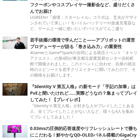
フクーポンやコスプレイヤー撮影会など、盛りだくさ
んでお届け
UGREEN×『崩壊：スターレイル』コラボは、爻光がデザイ
ンされていて美しい！モバイルバッテリーや急速充電器な
ど、ゲームと一緒に使いたいデバイスがてんこ盛り
若手抜擢の環境で学んだこと――アプリボットの運営
プロデューサーが語る「巻き込み力」の重要性
4GamerとGame*Sparkの合同による就活イベント「キャリ
アクエスト」の第4回が東京都立産業貿易センター浜松町
館で開催されました。このイベントに合わせ、自身の就活
時のエピソードを若手クリエイターに聞いてみたので、そ
の模様をお届けします。
『Identity V 第五人格』の新モード「手記の加筆」は
PvEと聞いたけれど……実際どうなの？集まってプレイ
してみた！【プレイレポ】
『Identity V 第五人格』が好きな人やプレイしたことある
人、全くプレイしたことがない人など、様々な4人を集め
てプレイしてみました！
0.03msの圧倒的応答速度やリフレッシュレートで勝ち
にこだわる！鮮やかなQD-OLEDパネル搭載のGigaCry