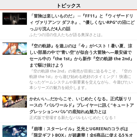
トピックス
「冒険は楽しいものだ」 ─『FF11』と『ウィザードリ
ィ ヴァリアンツ ダフネ』、"優しくないRPG"の沼にど
っぷり沈んだ4人の話
ふたつの沼の住人たちが語る奥深さとは。
『空の軌跡』を遊ぶのは「今」がベスト！暑い夏、涼
しい部屋の中で“青い空”が似合う大冒険へ―最安値で
セール中の『the 1st』から新作『空の軌跡 the 2nd』
まで駆け抜けよう
『空の軌跡 the 2nd』の発売が目前に迫る今こそ、『空の
軌跡 the 1st』から遊び始める絶好のタイミング！ 快適に
なったゲームシステムや新要素を交えながら、今遊びたい
本シリーズの魅力を紹介します。
かわいい…だからこそ、いじめたくなる。正式版リリ
ースの『パルワールド』プレイヤーに訊く“キュートア
グレッション×パル”の底知れぬ魅力とは
正式版で登場する新たなパルもいじめたくなる！
『崩壊：スターレイル』爻光とUGREENのコラボは
「限定ギフトBOX」が超豪華！全6商品に使える5％オ