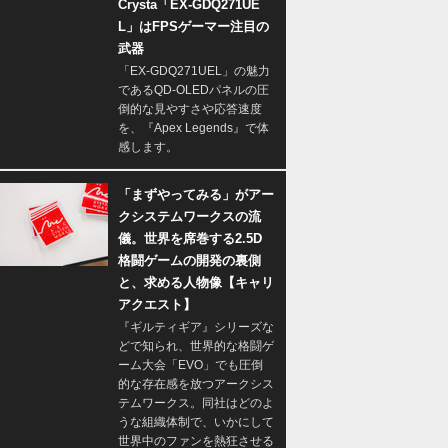
Crysta「EX-GDQ271UE
L」はFPSゲーマー注目の
武器
「EX-GDQ271UEL」の魅力
であるQD-OLEDパネルの圧
倒的な見やすさや応答速度
を、『Apex Legends』で体
感します。
「まずやってみる」がアー
クシステムワークスの流
儀。世界を席巻する2.5D
格闘ゲームの開発の裏側
と、求める人物像【キャリ
アクエスト】
『ギルティギア』シリーズな
どで知られ、世界的な格闘ゲ
ーム大会「EVO」でも圧倒
的な存在感を放つアークシス
テムワークス。同社はどのよ
うな組織体制で、いかにして
世界中のファンを熱狂させる