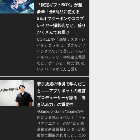
「限定ギフトBOX」が超
豪華！全6商品に使える
5％オフクーポンやコスプ
レイヤー撮影会など、盛り
だくさんでお届け
UGREEN×『崩壊：スターレ
イル』コラボは、爻光がデザ
インされていて美しい！モバ
イルバッテリーや急速充電器
など、ゲームと一緒に使いた
いデバイスがてんこ盛り
若手抜擢の環境で学んだこ
と――アプリボットの運営
プロデューサーが語る「巻
き込み力」の重要性
4GamerとGame*Sparkの合
同による就活イベント「キャ
リアクエスト」の第4回が東
京都立産業貿易センター浜松
町館で開催されました。この