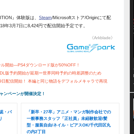
 EDITION』体験版は、
Steam
/Microsoftストア/Originにて配
8年3月7日に8,424円で配信開始予定です。
《Arkblade》
ル開始―PS4ダウンロード版が50%OFF！
TION』DL版予約開始が延期ー世界同時予約の時差調整のため
月9日配信開始！ 本編と同じ物語をデフォルメキャラで再現
キャンペーンが開催決定！
認・バ
「新卒・27卒」アニメ・マンガ制作会社での
り
一般事務スタッフ「正社員」未経験歓迎/髪
型・服装自由/ネイル・ピアスOK/千代田区丸
の内2丁目