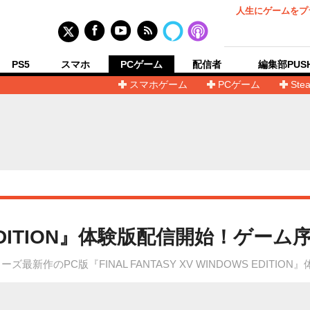
人生にゲームをプ
PS5
スマホ
PCゲーム
配信者
編集部PUS
スマホゲーム
PCゲーム
Ste
S EDITION』体験版配信開始！ゲー
新作のPC版『FINAL FANTASY XV WINDOWS EDITI