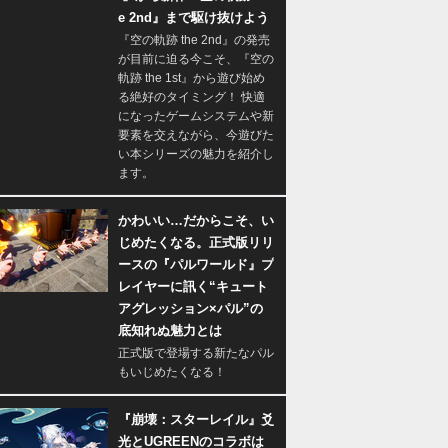
e 2nd』まで駆け抜けよう
『空の軌跡 the 2nd』の発売
が目前に迫る今こそ、『空の
軌跡 the 1st』から遊び始め
る絶好のタイミング！ 快適
になったゲームシステムや新
要素を交えながら、今遊びた
い本シリーズの魅力を紹介し
ます。
かわいい…だからこそ、い
じめたくなる。正式版リリ
ースの『パルワールド』プ
レイヤーに訊く“キュート
アグレッション×パル”の
底知れぬ魅力とは
正式版で登場する新たなパル
もいじめたくなる！
『崩壊：スターレイル』爻
光とUGREENのコラボは