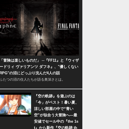
「冒険は楽しいものだ」 ─『FF11』と『ウィザ
ードリィ ヴァリアンツ ダフネ』、"優しくない
RPG"の沼にどっぷり沈んだ4人の話
ふたつの沼の住人たちが語る奥深さとは。
『空の軌跡』を遊ぶのは
「今」がベスト！暑い夏、
涼しい部屋の中で“青い
空”が似合う大冒険へ―最
安値でセール中の『the 1s
t』から新作『空の軌跡 th