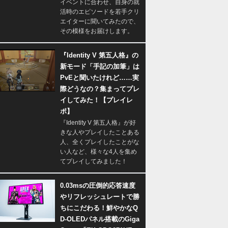
イベントに合わせ、自身の就
活時のエピソードを若手クリ
エイターに聞いてみたので、
その模様をお届けします。
『Identity V 第五人格』の
新モード「手記の加筆」は
PvEと聞いたけれど……実
際どうなの？集まってプレ
イしてみた！【プレイレ
ポ】
『Identity V 第五人格』が好
きな人やプレイしたことある
人、全くプレイしたことがな
い人など、様々な4人を集め
てプレイしてみました！
0.03msの圧倒的応答速度
やリフレッシュレートで勝
ちにこだわる！鮮やかなQ
D-OLEDパネル搭載のGiga