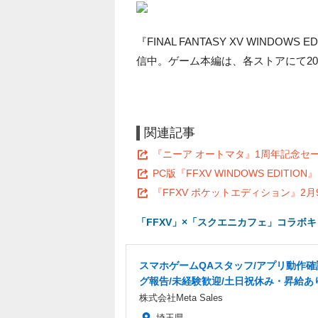
『FINAL FANTASY XV WINDOWS
信中。ゲーム本編は、各ストアにて201
関連記事
『ニーア オートマタ』1周年記念セー
PC版『FFXV WINDOWS EDI
『FFXV ポケットエディション』2
「FFXV」×「スクエニカフェ」コラボ
スマホゲームQAスタッフ/アプリ動作確
グ報告/未経験歓迎/土日祝休み・昇給あ
株式会社Meta Sales
埼玉県