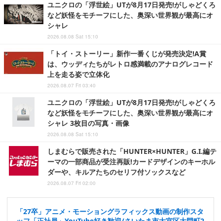
ユニクロの「浮世絵」UTが8月17日発売!がしゃどくろ
など妖怪をモチーフにした、奥深い世界観が最高にオ
シャレ
2026.08.08 Sat 15:10
「トイ・ストーリー」新作一番くじが発売決定!A賞
は、ウッディたちがレトロ感満載のアナログレコード
上を走る姿で立体化
2026.08.07 Fri 03:40
ユニクロの「浮世絵」UTが8月17日発売!がしゃどくろ
など妖怪をモチーフにした、奥深い世界観が最高にオ
シャレ 3枚目の写真・画像
2026.08.08 Sat 15:10
しまむらで販売された「HUNTER×HUNTER」G.I.編テ
ーマの一部商品が受注再販!カードデザインのキーホル
ダーや、キルアたちのセリフ付ソックスなど
2026.08.07 Fri 02:00
「27卒」アニメ・モーショングラフィックス動画の制作スタ
ッフ「正社員」YouTube好き歓迎/さいたま市大宮区大門町2