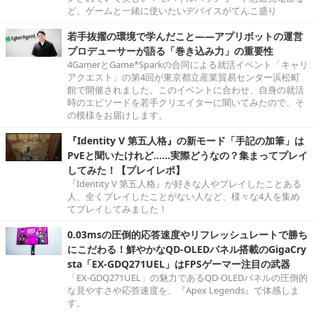
ど、ゲームと一緒に使いたいデバイスがてんこ盛り
若手抜擢の環境で学んだこと――アプリボットの運営
プロデューサーが語る「巻き込み力」の重要性
4GamerとGame*Sparkの合同による就活イベント「キャリ
アクエスト」の第4回が東京都立産業貿易センター浜松町
館で開催されました。このイベントに合わせ、自身の就活
時のエピソードを若手クリエイターに聞いてみたので、そ
の模様をお届けします。
『Identity V 第五人格』の新モード「手記の加筆」は
PvEと聞いたけれど……実際どうなの？集まってプレイ
してみた！【プレイレポ】
『Identity V 第五人格』が好きな人やプレイしたことある
人、全くプレイしたことがない人など、様々な4人を集め
てプレイしてみました！
0.03msの圧倒的応答速度やリフレッシュレートで勝ち
にこだわる！鮮やかなQD-OLEDパネル搭載のGigaCry
sta「EX-GDQ271UEL」はFPSゲーマー注目の武器
「EX-GDQ271UEL」の魅力であるQD-OLEDパネルの圧倒的
な見やすさや応答速度を、『Apex Legends』で体感しま
す。