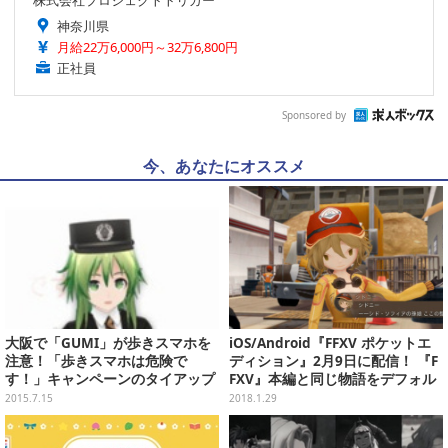
神奈川県
月給22万6,000円～32万6,800円
正社員
Sponsored by
今、あなたにオススメ
大阪で「GUMI」が歩きスマホを
iOS/Android『FFXV ポケットエ
注意！「歩きスマホは危険で
ディション』2月9日に配信！ 『F
す！」キャンペーンのタイアップ
FXV』本編と同じ物語をデフォル
キャラに
メキャラで展開
2015.7.15
2018.1.29