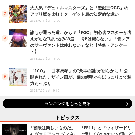
大人気『デュエルマスターズ』と『遊戯王OCG』の
アプリ版を比較！ターゲット層の決定的な違い
2022.9.11 Sun 12:00
誰もが通った道、かも？『FGO』初心者マスターが考
えがちな“思い込み”8選─「QPは減らない」「低レア
のサーヴァントは使わない」など【特集・アンケー
ト】
2018.2.25 Sun 19:00
『FGO』「曲亭馬琴」の“犬耳の謎”が明らかに！ 公
開されたデザイン画が、謎の解明からほっこりまで魅
力たっぷり
2022.7.30 Sat 19:10
ランキングをもっと見る
トピックス
「冒険は楽しいものだ」 ─『FF11』と『ウィザードリ
ィ ヴァリアンツ ダフネ』、"優しくないRPG"の沼にど