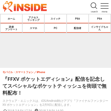
search
menu
アクセス
ホーム
スイッチ
PS5
PS4
ランキング
読者
インサイドちゃ
スマホ
PC
配信者
アンケート
ん
モバイル・スマートフォン
iPhone
『FFXV ポケットエディション』配信を記念し
てスペシャルなポケットティッシュを街頭で無
料配布！
スクウェア・エニックスは、iOS/Android向けアプリ『ファイナルファンタジー
XV ポケットエディション』を2月9日に配信します。
2018.2.9 Fri 17:24
2018.2.9 Fri 14:00