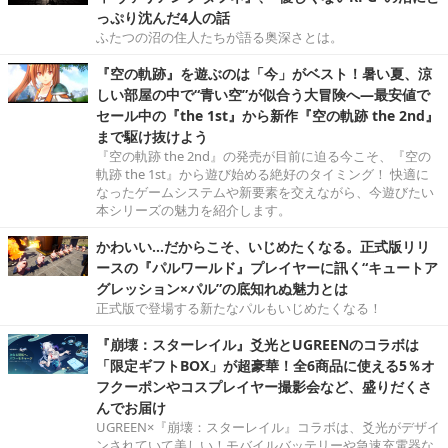
っぷり沈んだ4人の話
ふたつの沼の住人たちが語る奥深さとは。
『空の軌跡』を遊ぶのは「今」がベスト！暑い夏、涼
しい部屋の中で“青い空”が似合う大冒険へ―最安値で
セール中の『the 1st』から新作『空の軌跡 the 2nd』
まで駆け抜けよう
『空の軌跡 the 2nd』の発売が目前に迫る今こそ、『空の
軌跡 the 1st』から遊び始める絶好のタイミング！ 快適に
なったゲームシステムや新要素を交えながら、今遊びたい
本シリーズの魅力を紹介します。
かわいい…だからこそ、いじめたくなる。正式版リリ
ースの『パルワールド』プレイヤーに訊く“キュートア
グレッション×パル”の底知れぬ魅力とは
正式版で登場する新たなパルもいじめたくなる！
『崩壊：スターレイル』爻光とUGREENのコラボは
「限定ギフトBOX」が超豪華！全6商品に使える5％オ
フクーポンやコスプレイヤー撮影会など、盛りだくさ
んでお届け
UGREEN×『崩壊：スターレイル』コラボは、爻光がデザイ
ンされていて美しい！モバイルバッテリーや急速充電器な