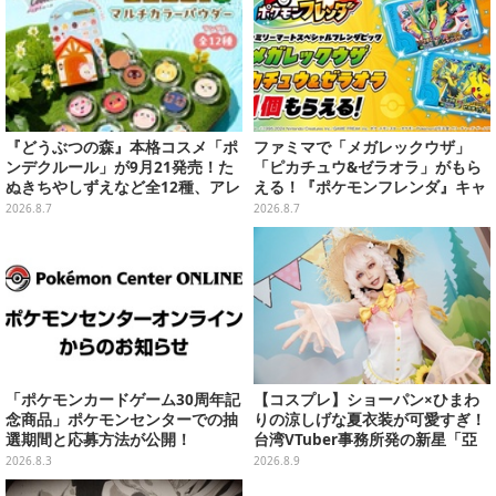
『どうぶつの森』本格コスメ「ポ
ファミマで「メガレックウザ」
ンデクルール」が9月21発売！た
「ピカチュウ&ゼラオラ」がもら
ぬきちやしずえなど全12種、アレ
える！『ポケモンフレンダ』キャ
ンジできるリアクションシールも
ンペーンが8月11日開始
2026.8.7
2026.8.7
付属
「ポケモンカードゲーム30周年記
【コスプレ】ショーパン×ひまわ
念商品」ポケモンセンターでの抽
りの涼しげな夏衣装が可愛すぎ！
選期間と応募方法が公開！
台湾VTuber事務所発の新星「亞
彌奈」の美女レイヤーにドキドキ
2026.8.3
2026.8.9
【写真6枚】