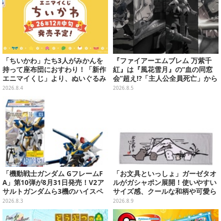
「ちいかわ」たち3人がみかんを
『ファイアーエムブレム 万紫千
持って座布団におすわり！「新作
紅』は『風花雪月』の“血の同窓
エニマイくじ」より、ぬいぐるみ
会”超え!?「主人公全員死亡」から
画像が初公開
始まる物語は、様々なシリーズ作
2026.8.4
2026.8.5
を想起させる
「機動戦士ガンダム GフレームF
「お文具といっしょ」ガーゼタオ
A」第10弾が8月31日発売！V2ア
ルがガシャポン展開！使いやすい
サルトガンダムら3機のハイスペ
サイズ感、クールな和柄や可愛ら
ック可動フィギュア
しいお寿司など全4種
2026.8.3
2026.8.9