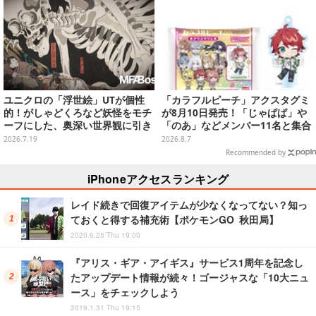
ユニクロの「浮世絵」UTが個性
「カラフルピーチ」アクスタグミ
的！がしゃどくろなど妖怪をモチ
が8月10日発売！「じゃぱぱ」や
ーフにした、奥深い世界観に引き
「のあ」などメンバー11名と集合
込まれる
デザイン全15種、ボールチェーン
2026.7.19
2026.8.7
付きでアクセサリーにも
Recommended by
iPhoneアクセスランキング
レイド続きで回復アイテムが少なくなってない？知っ
ておくと得する補充術【ポケモンGO 秋田局】
2020.6.25 Thu 19:00
『アリス・ギア・アイギス』サービス1周年を記念し
たアップデート情報が続々！ゴージャスな「10大ニュ
ース」をチェックしよう
2019.1.31 Thu 19:15