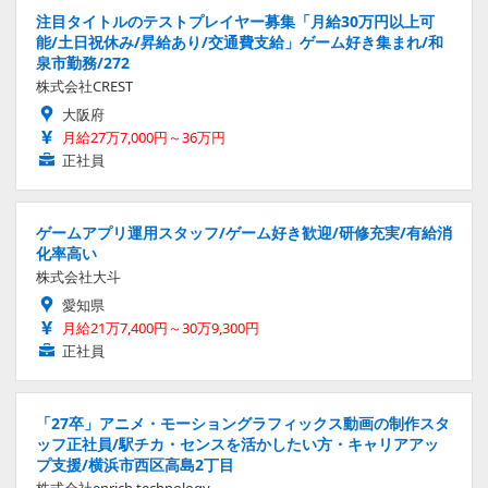
注目タイトルのテストプレイヤー募集「月給30万円以上可
能/土日祝休み/昇給あり/交通費支給」ゲーム好き集まれ/和
泉市勤務/272
株式会社CREST
大阪府
月給27万7,000円～36万円
正社員
ゲームアプリ運用スタッフ/ゲーム好き歓迎/研修充実/有給消
化率高い
株式会社大斗
愛知県
月給21万7,400円～30万9,300円
正社員
「27卒」アニメ・モーショングラフィックス動画の制作スタ
ッフ正社員/駅チカ・センスを活かしたい方・キャリアアッ
プ支援/横浜市西区高島2丁目
株式会社enrich technology