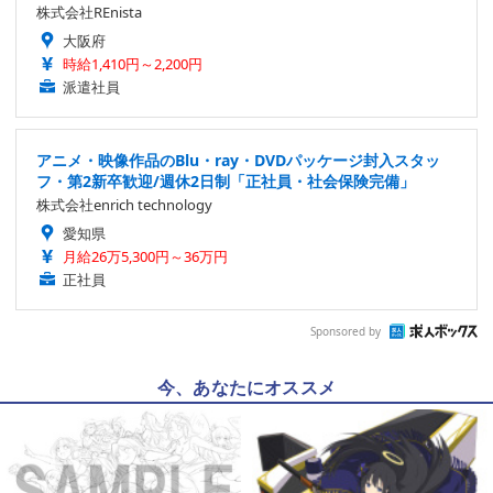
株式会社REnista
大阪府
時給1,410円～2,200円
派遣社員
アニメ・映像作品のBlu・ray・DVDパッケージ封入スタッ
フ・第2新卒歓迎/週休2日制「正社員・社会保険完備」
株式会社enrich technology
愛知県
月給26万5,300円～36万円
正社員
Sponsored by
今、あなたにオススメ