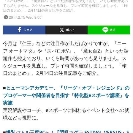
『スパロボV』、『魔女百2』といった話題作も控えており、いくら時間があっ
ても足りません。スケジュールを見直し、プレイ時間を確保しましょう。「昨
日のまとめ」、2月14日の注目記事をご紹介。
2017.2.15 Wed 8:00
シェア
ポスト
送る
今月は『仁王』などの注目作が出たばかりですが、『ニー
ア オートマタ』や『スパロボV』、『魔女百2』といった話
題作も控えており、いくら時間があっても足りません。ス
ケジュールを見直し、プレイ時間を確保しましょう。「昨
日のまとめ」、2月14日の注目記事をご紹介。
■
ヒューマンアカデミー、『リーグ・オブ・レジェンド』の
プロゲーマーや関係者を目指す「特化型eスポーツ講座」を
実施
実況解説やコーチ、eスポーツに関わるイベント会社への就
職なども視野に。
■
爆乳バトル三度PCへ！『閃乱カグラ ESTIVAL VERSUS』S