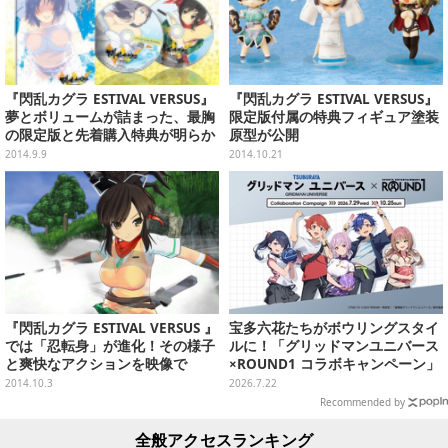
『閃乱カグラ ESTIVAL VERSUS』
『閃乱カグラ ESTIVAL VERSUS』
夢とボリュームが詰まった、最胸
限定版付属の特典フィギュア塗装
の限定版と先着購入特典が明らか
原型が公開
に
2014.9.9
2014.10.21
『閃乱カグラ ESTIVAL VERSUS 』
宝多六花たちがボウリングスタイ
では「忍転身」が進化！その様子
ルに！「グリッドマンユニバース
と爽快なアクションを映像で
×ROUND1 コラボキャンペーン」
開催決定、企画やグッズ販売を実
2014.10.3
2026.7.22
施
Recommended by
全般アクセスランキング