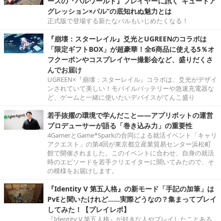
ースの『パルワールド』プレイヤーに訊く“キュートア
グレッション×パル”の底知れぬ魅力とは
正式版で登場する新たなパルもいじめたくなる！
『崩壊：スターレイル』爻光とUGREENのコラボは
「限定ギフトBOX」が超豪華！全6商品に使える5％オ
フクーポンやコスプレイヤー撮影会など、盛りだくさ
んでお届け
UGREEN×『崩壊：スターレイル』コラボは、爻光がデザイ
ンされていて美しい！モバイルバッテリーや急速充電器な
ど、ゲームと一緒に使いたいデバイスがてんこ盛り
若手抜擢の環境で学んだこと――アプリボットの運営
プロデューサーが語る「巻き込み力」の重要性
4GamerとGame*Sparkの合同による就活イベント「キャリ
アクエスト」の第4回が東京都立産業貿易センター浜松町
館で開催されました。このイベントに合わせ、自身の就活
時のエピソードを若手クリエイターに聞いてみたので、そ
の模様をお届けします。
『Identity V 第五人格』の新モード「手記の加筆」は
PvEと聞いたけれど……実際どうなの？集まってプレイ
してみた！【プレイレポ】
『Identity V 第五人格』が好きな人やプレイしたことある