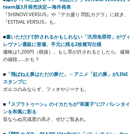
team版3月発売決定―海外発表
『SHINOVI VERSUS』や『デカ盛り 閃乱カグラ』に続き、
『ESTIVAL VERSUS』も。
■
書いただけで許されるかもしれない「汎用免罪符」がヴィ
レヴァン通販に登場、手元に残る2枚複写仕様
価格は1,200円（税抜）。もし罪が許されるとしたら、破格
の値段……かも？
■
「飛ばねえ豚はただの豚だ」 ─ アニメ「紅の豚」がLINE
スタンプに
ポルコのみならず、フィオやジーナも。
■
『スプラトゥーン』のイカたちが“和菓子”に!? バレンタイ
ンを和風に彩る
並ならぬ完成度の高さ、ぜひご覧あれ。