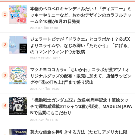
本物のペロペロキャンディみたい！「ディズニー」ミ
ッキーやミニーなど、おかおデザインのカラフルチャ
ーム全10種が8月31日発売
2026.8.4 Tue 16:00
ジェラートピケが『ドラクエ』とコラボか！？公式X
よりスライムや、なじみ深い「たたかう」「にげる」
のコマンドウィンドウが投稿
2026.7.27 Mon 10:15
マツキヨココカラ×「ちいかわ」コラボが激アツ！オ
リジナルグッズの配布・販売に加えて、店舗ラッピン
グや”花火打ち上げ”まで盛り沢山
2026.7.14 Tue 19:00
「機動戦士ガンダムZZ」放送40周年記念！筆絵タッ
チで躍動感満載のTシャツ3種が販売、MADE IN JAPA
Nで品質にもこだわり
2026.7.24 Fri 11:15
莫大な借金を棒引きする方法（ただしアメリカに限