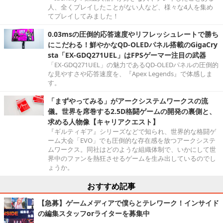
人、全くプレイしたことがない人など、様々な4人を集め
てプレイしてみました！
0.03msの圧倒的応答速度やリフレッシュレートで勝ち
にこだわる！鮮やかなQD-OLEDパネル搭載のGigaCry
sta「EX-GDQ271UEL」はFPSゲーマー注目の武器
「EX-GDQ271UEL」の魅力であるQD-OLEDパネルの圧倒的
な見やすさや応答速度を、『Apex Legends』で体感しま
す。
「まずやってみる」がアークシステムワークスの流
儀。世界を席巻する2.5D格闘ゲームの開発の裏側と、
求める人物像【キャリアクエスト】
『ギルティギア』シリーズなどで知られ、世界的な格闘ゲ
ーム大会「EVO」でも圧倒的な存在感を放つアークシステ
ムワークス。同社はどのような組織体制で、いかにして世
界中のファンを熱狂させるゲームを生み出しているのでし
ょうか。
おすすめ記事
【急募】ゲームメディアで僕らとテレワーク！インサイド
の編集スタッフorライターを募集中