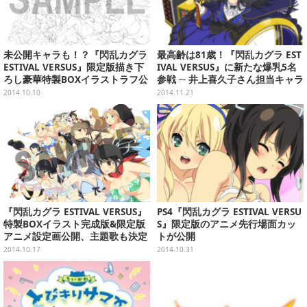
未公開キャラも！？『閃乱カグラ
最高齢は81歳！『閃乱カグラ EST
ESTIVAL VERSUS』限定版描き下
IVAL VERSUS』に新たな爆乳5名
ろし豪華特製BOXイラストラフ公
参戦 ─ 井上喜久子さん担当キャラ
開
はやっぱり17歳
2014.10.10
2014.11.21
『閃乱カグラ ESTIVAL VERSUS』
PS4『閃乱カグラ ESTIVAL VERSU
特製BOXイラスト完成版&限定版
S』限定版のアニメ先行場面カッ
アニメ設定画公開、主題歌も決定
トが公開
2014.10.17
2014.10.31