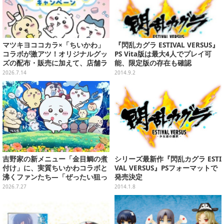
マツキヨココカラ×「ちいかわ」
『閃乱カグラ ESTIVAL VERSUS』
コラボが激アツ！オリジナルグッ
PS Vita版は最大4人でプレイ可
ズの配布・販売に加えて、店舗ラ
能、限定版の存在も確認
ッピングや”花火打ち上げ”まで盛
2026.7.14
2014.9.2
り沢山
吉野家の新メニュー「金目鯛の煮
シリーズ最新作『閃乱カグラ ESTI
付け」に、実質ちいかわコラボと
VAL VERSUS』PSフォーマットで
沸くファンたち―「ぜったい狙っ
発売決定
ただろ！」「映画公開のタイミン
2026.7.27
2014.1.8
グで妙だな？」