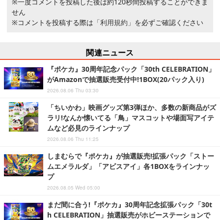
※一度コメントを投稿した後は約120秒間投稿することができま
せん
※コメントを投稿する際は
「利用規約」
を必ずご確認ください
関連ニュース
『ポケカ』30周年記念パック「30th CELEBRATION」
がAmazonで抽選販売受付中!1BOX(20パック入り)
2026.08.06 Thu 03:30
「ちいかわ」映画グッズ第3弾ほか、多数の新商品がズ
ラリ!なんか懐いてる「鳥」マスコットや場面写アイテ
ムなど必見のラインナップ
2026.08.06 Thu 11:25
しまむらで『ポケカ』が抽選販売!拡張パック「ストー
ムエメラルダ」「アビスアイ」各1BOXをラインナッ
プ
2026.08.05 Wed 05:00
まだ間に合う!『ポケカ』30周年記念拡張パック「30t
h CELEBRATION」抽選販売がホビーステーションで