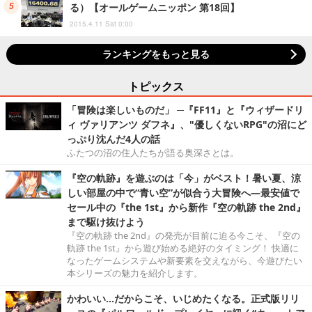
る）【オールゲームニッポン 第18回】
2015.4.11 Sat 0:00
ランキングをもっと見る
トピックス
「冒険は楽しいものだ」 ─『FF11』と『ウィザードリ
ィ ヴァリアンツ ダフネ』、"優しくないRPG"の沼にど
っぷり沈んだ4人の話
ふたつの沼の住人たちが語る奥深さとは。
『空の軌跡』を遊ぶのは「今」がベスト！暑い夏、涼
しい部屋の中で“青い空”が似合う大冒険へ―最安値で
セール中の『the 1st』から新作『空の軌跡 the 2nd』
まで駆け抜けよう
『空の軌跡 the 2nd』の発売が目前に迫る今こそ、『空の
軌跡 the 1st』から遊び始める絶好のタイミング！ 快適に
なったゲームシステムや新要素を交えながら、今遊びたい
本シリーズの魅力を紹介します。
かわいい…だからこそ、いじめたくなる。正式版リリ