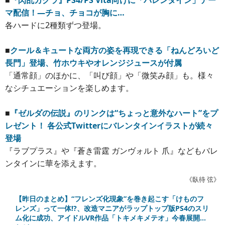
■
『閃乱カグラ』PS4/PS Vita向けに「バレンタイン」テー
マ配信！―チョ、チョコが胸に…
各ハードに2種類ずつ登場。
■
クール＆キュートな両方の姿を再現できる「ねんどろいど
長門」登場、竹ホウキやオレンジジュースが付属
「通常顔」のほかに、「叫び顔」や「微笑み顔」も。様々
なシチュエーションを楽しめます。
■
『ゼルダの伝説』のリンクは“ちょっと意外なハート”をプ
レゼント！ 各公式Twitterにバレンタインイラストが続々
登場
『ラブプラス』や『蒼き雷霆 ガンヴォルト 爪』などもバレ
ンタインに華を添えます。
《臥待 弦》
【昨日のまとめ】“フレンズ化現象”を巻き起こす「けものフ
レンズ」って一体!?、改造マニアがラップトップ版PS4のスリ
ム化に成功、アイドルVR作品「トキメキメテオ」今春展開…