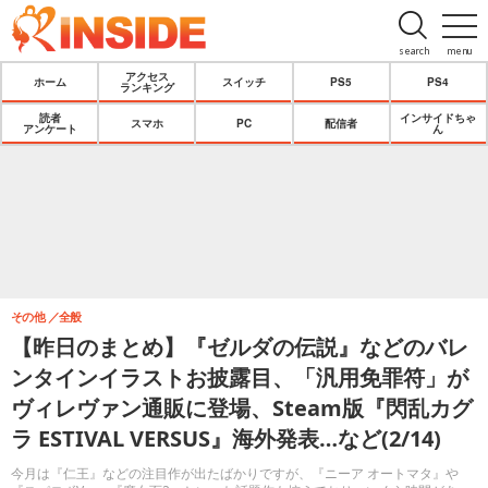
search
menu
アクセス
ホーム
スイッチ
PS5
PS4
ランキング
読者
インサイドちゃ
スマホ
PC
配信者
アンケート
ん
その他
全般
【昨日のまとめ】『ゼルダの伝説』などのバレ
ンタインイラストお披露目、「汎用免罪符」が
ヴィレヴァン通販に登場、Steam版『閃乱カグ
ラ ESTIVAL VERSUS』海外発表…など(2/14)
今月は『仁王』などの注目作が出たばかりですが、『ニーア オートマタ』や