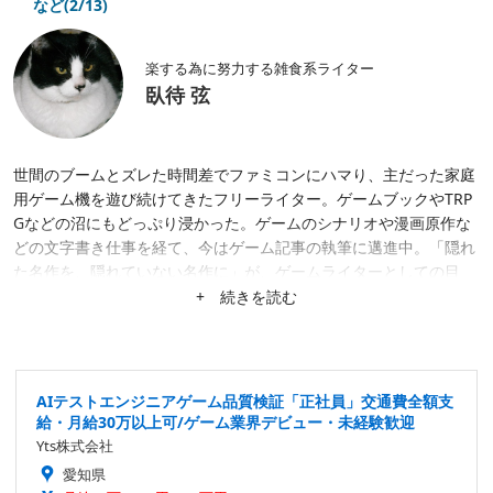
など(2/13)
楽する為に努力する雑食系ライター
臥待 弦
世間のブームとズレた時間差でファミコンにハマり、主だった家庭
用ゲーム機を遊び続けてきたフリーライター。ゲームブックやTRP
Gなどの沼にもどっぷり浸かった。ゲームのシナリオや漫画原作な
どの文字書き仕事を経て、今はゲーム記事の執筆に邁進中。「隠れ
た名作を、隠れていない名作に」が、ゲームライターとしての目
標。隙あらば、あまり知られていない作品にスポットを当てたが
+ 続きを読む
る。仕事は幅広く募集中。
AIテストエンジニアゲーム品質検証「正社員」交通費全額支
給・月給30万以上可/ゲーム業界デビュー・未経験歓迎
Yts株式会社
愛知県