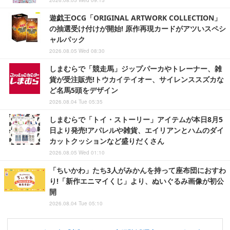
2026.08.05 Wed 09:15
遊戯王OCG「ORIGINAL ARTWORK COLLECTION」
の抽選受け付けが開始! 原作再現カードがアツいスペシ
ャルパック
2026.08.05 Wed 08:30
しまむらで「競走馬」ジップパーカやトレーナー、雑
貨が受注販売!トウカイテイオー、サイレンススズカな
ど名馬5頭をデザイン
2026.08.04 Tue 05:35
しまむらで「トイ・ストーリー」アイテムが本日8月5
日より発売!アパレルや雑貨、エイリアンとハムのダイ
カットクッションなど盛りだくさん
2026.08.05 Wed 01:10
「ちいかわ」たち3人がみかんを持って座布団におすわ
り!「新作エニマイくじ」より、ぬいぐるみ画像が初公
開
2026.08.04 Tue 05:10