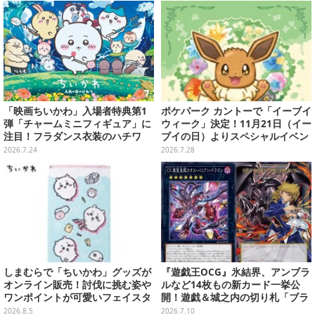
ジン9月号は7月30日発売
「映画ちいかわ」入場者特典第1
ポケパーク カントーで「イーブイ
弾「チャームミニフィギュア」に
ウィーク」決定！11月21日（イー
注目！フラダンス衣装のハチワ
ブイの日）よりスペシャルイベン
レ、うさぎら全8種類
ト開催
2026.7.24
2026.7.28
しまむらで「ちいかわ」グッズが
『遊戯王OCG』氷結界、アンブラ
オンライン販売！討伐に挑む姿や
ルなど14枚もの新カード一挙公
ワンポイントが可愛いフェイスタ
開！遊戯＆城之内の切り札「ブラ
オル、バスマットなど全14種
ック・デーモンズ・ドラゴン」も
2026.8.5
2026.7.10