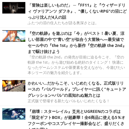
「冒険は楽しいものだ」 ─『FF11』と『ウィザードリ
ィ ヴァリアンツ ダフネ』、"優しくないRPG"の沼にど
っぷり沈んだ4人の話
ふたつの沼の住人たちが語る奥深さとは。
『空の軌跡』を遊ぶのは「今」がベスト！暑い夏、涼
しい部屋の中で“青い空”が似合う大冒険へ―最安値で
セール中の『the 1st』から新作『空の軌跡 the 2nd』
まで駆け抜けよう
『空の軌跡 the 2nd』の発売が目前に迫る今こそ、『空の
軌跡 the 1st』から遊び始める絶好のタイミング！ 快適に
なったゲームシステムや新要素を交えながら、今遊びたい
本シリーズの魅力を紹介します。
かわいい…だからこそ、いじめたくなる。正式版リリ
ースの『パルワールド』プレイヤーに訊く“キュートア
グレッション×パル”の底知れぬ魅力とは
正式版で登場する新たなパルもいじめたくなる！
『崩壊：スターレイル』爻光とUGREENのコラボは
「限定ギフトBOX」が超豪華！全6商品に使える5％オ
フクーポンやコスプレイヤー撮影会など、盛りだくさ