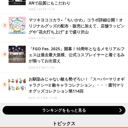
ANで品質にもこだわり
2026.7.24 Fri 11:15
マツキヨココカラ×「ちいかわ」コラボ詳細公開！オ
リジナルグッズの配布・販売に加えて、店舗ラッピン
グや”花火打ち上げ”まで盛り沢山
2026.7.9 Thu 11:45
「FGO Fes. 2025」開幕！10周年となるメモリアルフ
ェスは過去最大規模、公式コスプレイヤーと着ぐるみ
が揃ってお出迎え
2025.8.2 Sat 11:35
お馴染みじゃない敵も勢ぞろい！「スーパーマリオギ
ャラクシー2 敵キャラコレクション」・・・週刊マリ
オグッズコレクション第114回
2010.12.5 Sun 11:00
ランキングをもっと見る
トピックス