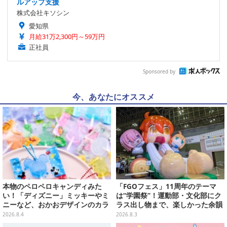
ルアップ支援
株式会社キソシン
愛知県
月給31万2,300円～59万円
正社員
Sponsored by
今、あなたにオススメ
本物のペロペロキャンディみた
「FGOフェス」11周年のテーマ
い！「ディズニー」ミッキーやミ
は“学園祭”！運動部・文化部にク
ニーなど、おかおデザインのカラ
ラス出し物まで、楽しかった余韻
フルチャーム全10種が8月31日発
が残る思い出を写真たっぷりでお
2026.8.4
2026.8.3
売
届け【写真180枚】