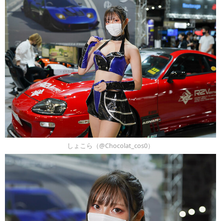
しょこら（@Chocolat_cos0）