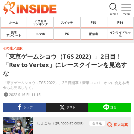
search
menu
アクセス
ホーム
スイッチ
PS5
PS4
ランキング
読者
インサイドちゃ
スマホ
PC
配信者
アンケート
ん
その他
全般
「東京ゲームショウ（TGS 2022）」2日目！
「Rev to Vertex」にレースクイーンを見逃す
な
「東京ゲームショウ（TGS 2022）」2日目開幕！豪華コンパニオンに会える機
会もお見逃しなく。
2022.9.16 Fri 11:15
シェア
ポスト
送る
しょこら（@Chocolat_cos0）
全 8 枚
拡大写真