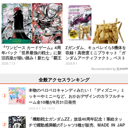
新たな装いで登場
『ワンピース カードゲーム』4周
Zガンダム、キュベレイら5機体を
年パック「世界最強の戦士」に新
収録！高密度ミニプラキット「ガ
旧四皇が揃い踏み！新たな「覇王
ンダムアーティファクト」ベスト
色SP」のゾロ、ヤマトなど28枚も
セレクションが10月発売
2026.7.13
2026.8.1
の新カード一挙公開
Recommended by
全般アクセスランキング
本物のペロペロキャンディみたい！「ディズニー」ミ
ッキーやミニーなど、おかおデザインのカラフルチャ
ーム全10種が8月31日発売
2026.8.4 Tue 16:00
「機動戦士ガンダムZZ」放送40周年記念！筆絵タッ
チで躍動感満載のTシャツ3種が販売、MADE IN JAP