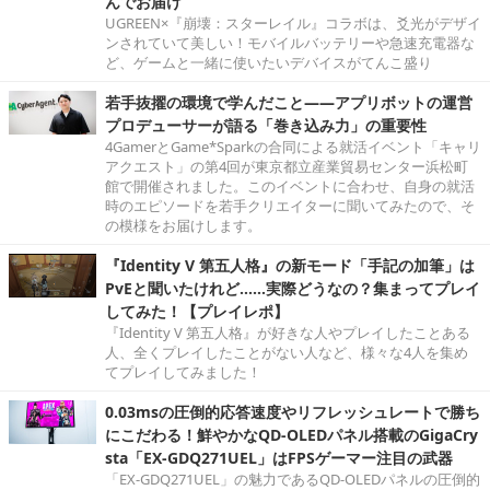
んでお届け
UGREEN×『崩壊：スターレイル』コラボは、爻光がデザイ
ンされていて美しい！モバイルバッテリーや急速充電器な
ど、ゲームと一緒に使いたいデバイスがてんこ盛り
若手抜擢の環境で学んだこと――アプリボットの運営
プロデューサーが語る「巻き込み力」の重要性
4GamerとGame*Sparkの合同による就活イベント「キャリ
アクエスト」の第4回が東京都立産業貿易センター浜松町
館で開催されました。このイベントに合わせ、自身の就活
時のエピソードを若手クリエイターに聞いてみたので、そ
の模様をお届けします。
『Identity V 第五人格』の新モード「手記の加筆」は
PvEと聞いたけれど……実際どうなの？集まってプレイ
してみた！【プレイレポ】
『Identity V 第五人格』が好きな人やプレイしたことある
人、全くプレイしたことがない人など、様々な4人を集め
てプレイしてみました！
0.03msの圧倒的応答速度やリフレッシュレートで勝ち
にこだわる！鮮やかなQD-OLEDパネル搭載のGigaCry
sta「EX-GDQ271UEL」はFPSゲーマー注目の武器
「EX-GDQ271UEL」の魅力であるQD-OLEDパネルの圧倒的