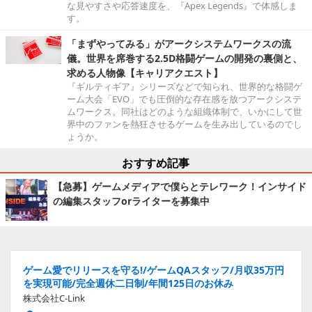
な見やすさや応答速度を、『Apex Legends』で体感しま
す。
「まずやってみる」がアークシステムワークスの流
儀。世界を席巻する2.5D格闘ゲームの開発の裏側と、
求める人物像【キャリアクエスト】
『ギルティギア』シリーズなどで知られ、世界的な格闘ゲ
ーム大会「EVO」でも圧倒的な存在感を放つアークシステ
ムワークス。同社はどのような組織体制で、いかにして世
界中のファンを熱狂させるゲームを生み出しているのでし
ょうか。
おすすめ記事
【急募】ゲームメディアで僕らとテレワーク！インサイド
の編集スタッフorライターを募集中
ゲーム愛でリリースを守る!/ゲームQAスタッフ/月収35万円
を実現可能/完全週休二日制/年間125日のお休み
株式会社C-Link