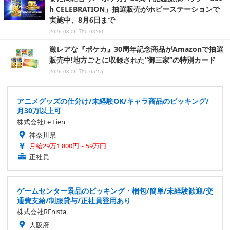
h CELEBRATION」抽選販売がホビーステーションで
実施中、8月6日まで
2026.08.06 Thu 03:00
激レアな『ポケカ』30周年記念商品がAmazonで抽選
販売中!地方ごとに収録された“御三家”の特別カード
2026.08.06 Thu 05:15
アニメグッズの仕分け/未経験OK/キャラ商品のピッキング/
月30万以上可
株式会社Le Lien
神奈川県
月給29万1,800円～59万円
正社員
ゲームセンター景品のピッキング・梱包/簡単/未経験歓迎/交
通費支給/制服貸与/正社員登用あり
株式会社REnista
大阪府