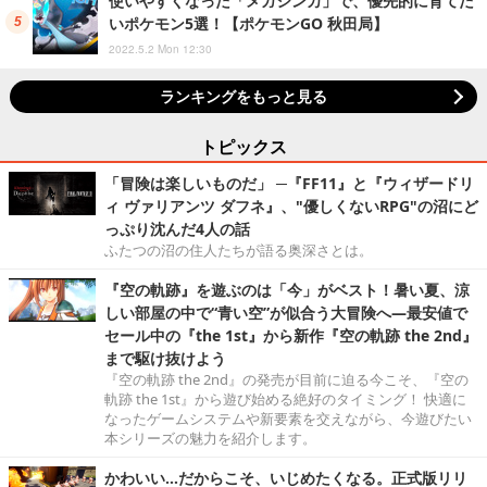
使いやすくなった「メガシンカ」で、優先的に育てた
いポケモン5選！【ポケモンGO 秋田局】
2022.5.2 Mon 12:30
ランキングをもっと見る
トピックス
「冒険は楽しいものだ」 ─『FF11』と『ウィザードリ
ィ ヴァリアンツ ダフネ』、"優しくないRPG"の沼にど
っぷり沈んだ4人の話
ふたつの沼の住人たちが語る奥深さとは。
『空の軌跡』を遊ぶのは「今」がベスト！暑い夏、涼
しい部屋の中で“青い空”が似合う大冒険へ―最安値で
セール中の『the 1st』から新作『空の軌跡 the 2nd』
まで駆け抜けよう
『空の軌跡 the 2nd』の発売が目前に迫る今こそ、『空の
軌跡 the 1st』から遊び始める絶好のタイミング！ 快適に
なったゲームシステムや新要素を交えながら、今遊びたい
本シリーズの魅力を紹介します。
かわいい…だからこそ、いじめたくなる。正式版リリ