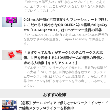
『Identity V 第五人格』が好きな人やプレイしたことある
人、全くプレイしたことがない人など、様々な4人を集め
てプレイしてみました！
0.03msの圧倒的応答速度やリフレッシュレートで勝ち
にこだわる！鮮やかなQD-OLEDパネル搭載のGigaCry
sta「EX-GDQ271UEL」はFPSゲーマー注目の武器
「EX-GDQ271UEL」の魅力であるQD-OLEDパネルの圧倒的
な見やすさや応答速度を、『Apex Legends』で体感しま
す。
「まずやってみる」がアークシステムワークスの流
儀。世界を席巻する2.5D格闘ゲームの開発の裏側と、
求める人物像【キャリアクエスト】
『ギルティギア』シリーズなどで知られ、世界的な格闘ゲ
ーム大会「EVO」でも圧倒的な存在感を放つアークシステ
ムワークス。同社はどのような組織体制で、いかにして世
界中のファンを熱狂させるゲームを生み出しているのでし
ょうか。
おすすめ記事
【急募】ゲームメディアで僕らとテレワーク！インサイド
の編集スタッフorライターを募集中