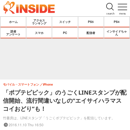
search
menu
アクセス
ホーム
スイッチ
PS5
PS4
ランキング
読者
インサイドちゃ
スマホ
PC
配信者
アンケート
ん
モバイル・スマートフォン
iPhone
「ポプテピピック」のうごくLINEスタンプが配
信開始、流行間違いなしの“エイサイハラマス
コイおどり”も！
竹書房は、LINEスタンプ「うごくポプテピピック」を配信しています。
2016.11.10 Thu 16:50