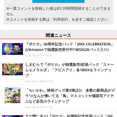
※一度コメントを投稿した後は約120秒間投稿することができま
せん
※コメントを投稿する際は
「利用規約」
を必ずご確認ください
関連ニュース
『ポケカ』30周年記念パック「30th CELEBRATION」
がAmazonで抽選販売受付中!1BOX(20パック入り)
2026.08.06 Thu 03:30
しまむらで『ポケカ』が抽選販売!拡張パック「ストー
ムエメラルダ」「アビスアイ」各1BOXをラインナッ
プ
2026.08.05 Wed 05:00
「ちいかわ」映画グッズ第3弾ほか、多数の新商品がズ
ラリ!なんか懐いてる「鳥」マスコットや場面写アイテ
ムなど必見のラインナップ
2026.08.06 Thu 11:25
まだ間に合う!『ポケカ』30周年記念拡張パック「30t