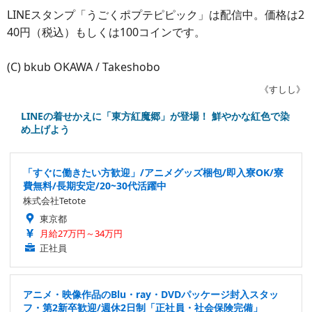
LINEスタンプ「うごくポプテピピック」は配信中。価格は2
40円（税込）もしくは100コインです。
(C) bkub OKAWA / Takeshobo
《すしし》
LINEの着せかえに「東方紅魔郷」が登場！ 鮮やかな紅色で染
め上げよう
「すぐに働きたい方歓迎」/アニメグッズ梱包/即入寮OK/寮
費無料/長期安定/20~30代活躍中
株式会社Tetote
東京都
月給27万円～34万円
正社員
アニメ・映像作品のBlu・ray・DVDパッケージ封入スタッ
フ・第2新卒歓迎/週休2日制「正社員・社会保険完備」