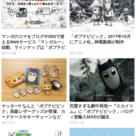
マンガのコマをブログやSNSで使
「ポプテピピック」2017年10月
えるWebサービス「マンガルー」
にアニメ化…神風動画が制作
始動、ラインナップは「ポプテピ
ピック」「カイジ」など
2017.2.28
2017.4.3
ヤッター!! なんと「ポプテピピッ
完璧すぎる劇中再現ー『スカイリ
ク」高級レザーグッズが登場、カ
ム』に「ポプテピピック」パロデ
ードケースやキーチェーンなど
ィ逆輸入MODが誕生
2017.4.5
2018.1.18