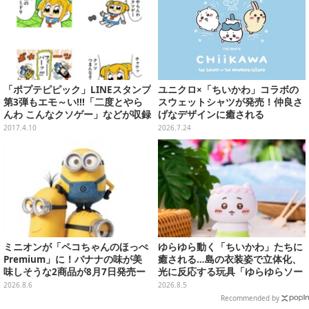
「ポプテピピック」LINEスタンプ
ユニクロ×「ちいかわ」コラボの
第3弾もエモ～い!!!「二度とやら
スウェットシャツが発売！仲良さ
んわ こんなクソゲー」などが収録
げなデザインに癒される
2017.4.10
2026.7.24
ミニオンが「ペコちゃんのほっぺ
ゆらゆら動く「ちいかわ」たちに
Premium」に！バナナの味が美
癒される…島の衣装姿で立体化、
味しそうな2商品が8月7日発売ー
光に反応する玩具「ゆらゆらソー
可愛いパッケージも必見
ラー」全8種が全国アミューズメ
2026.8.6
2026.8.5
ント施設にて展開
Recommended by