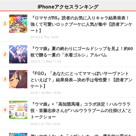
iPhoneアクセスランキング
『ロマサガRS』読者のお気に入りキャラ結果発表！
強くて可愛いロックブーケに人気が集中【読者アンケ
ート】
2019.6.6 Thu 19:00
『ウマ娘』夏の終わりにゴールドシップを見よ！約60
枚で贈る一夏の「水着ゴルシ」アルバム
2022.8.17 Wed 11:00
『FGO』「あなたにとってママっぽいサーヴァント
といえば？」結果発表―決め手は母性愛！【読者アン
ケート】
2018.1.29 Mon 19:00
『ウマ娘』×「高知競馬場」コラボ決定！ハルウララ
役・首藤志奈さんが“ハルウララブームの仕掛け人”と
トークショー
2022.7.21 Thu 14:50