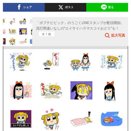
シェア
ポスト
送る
「ポプテピピック」のうごくLINEスタンプが配信開始、
流行間違いなしの“エイサイハラマスコイおどり”も！
全 1 枚
拡大写真