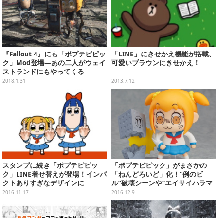
『Fallout 4』にも「ポプテピピッ
「LINE」にきせかえ機能が搭載、
ク」Mod登場―あの二人がウェイ
可愛いブラウンにきせかえ！
ストランドにもやってくる
2018.1.31
2013.7.12
スタンプに続き「ポプテピピッ
「ポプテピピック」がまさかの
ク」LINE着せ替えが登場！インパ
「ねんどろいど」化！“例のビ
クトありすぎなデザインに
ル”破壊シーンや“エイサイハラマ
スコイおどり”を再現可能
2016.11.17
2016.12.9