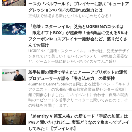
ースの『パルワールド』プレイヤーに訊く“キュートア
グレッション×パル”の底知れぬ魅力とは
正式版で登場する新たなパルもいじめたくなる！
『崩壊：スターレイル』爻光とUGREENのコラボは
「限定ギフトBOX」が超豪華！全6商品に使える5％オ
フクーポンやコスプレイヤー撮影会など、盛りだくさ
んでお届け
UGREEN×『崩壊：スターレイル』コラボは、爻光がデザイ
ンされていて美しい！モバイルバッテリーや急速充電器な
ど、ゲームと一緒に使いたいデバイスがてんこ盛り
若手抜擢の環境で学んだこと――アプリボットの運営
プロデューサーが語る「巻き込み力」の重要性
4GamerとGame*Sparkの合同による就活イベント「キャリ
アクエスト」の第4回が東京都立産業貿易センター浜松町
館で開催されました。このイベントに合わせ、自身の就活
時のエピソードを若手クリエイターに聞いてみたので、そ
の模様をお届けします。
『Identity V 第五人格』の新モード「手記の加筆」は
PvEと聞いたけれど……実際どうなの？集まってプレイ
してみた！【プレイレポ】