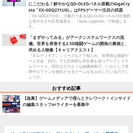
にこだわる！鮮やかなQD-OLEDパネル搭載のGigaCry
sta「EX-GDQ271UEL」はFPSゲーマー注目の武器
「EX-GDQ271UEL」の魅力であるQD-OLEDパネルの圧倒的
な見やすさや応答速度を、『Apex Legends』で体感しま
す。
「まずやってみる」がアークシステムワークスの流
儀。世界を席巻する2.5D格闘ゲームの開発の裏側と、
求める人物像【キャリアクエスト】
『ギルティギア』シリーズなどで知られ、世界的な格闘ゲ
ーム大会「EVO」でも圧倒的な存在感を放つアークシステ
ムワークス。同社はどのような組織体制で、いかにして世
界中のファンを熱狂させるゲームを生み出しているのでし
ょうか。
おすすめ記事
【急募】ゲームメディアで僕らとテレワーク！インサイド
の編集スタッフorライターを募集中