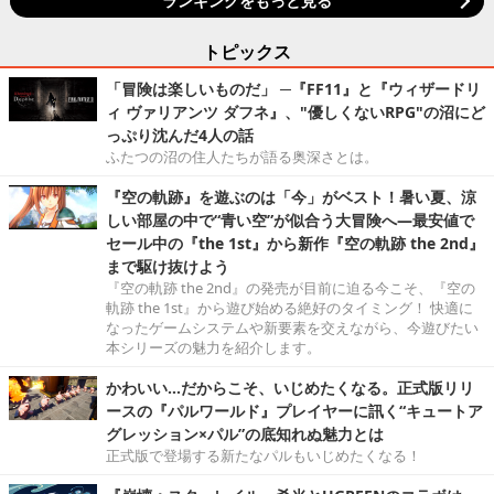
ランキングをもっと見る
トピックス
「冒険は楽しいものだ」 ─『FF11』と『ウィザードリ
ィ ヴァリアンツ ダフネ』、"優しくないRPG"の沼にど
っぷり沈んだ4人の話
ふたつの沼の住人たちが語る奥深さとは。
『空の軌跡』を遊ぶのは「今」がベスト！暑い夏、涼
しい部屋の中で“青い空”が似合う大冒険へ―最安値で
セール中の『the 1st』から新作『空の軌跡 the 2nd』
まで駆け抜けよう
『空の軌跡 the 2nd』の発売が目前に迫る今こそ、『空の
軌跡 the 1st』から遊び始める絶好のタイミング！ 快適に
なったゲームシステムや新要素を交えながら、今遊びたい
本シリーズの魅力を紹介します。
かわいい…だからこそ、いじめたくなる。正式版リリ
ースの『パルワールド』プレイヤーに訊く“キュートア
グレッション×パル”の底知れぬ魅力とは
正式版で登場する新たなパルもいじめたくなる！