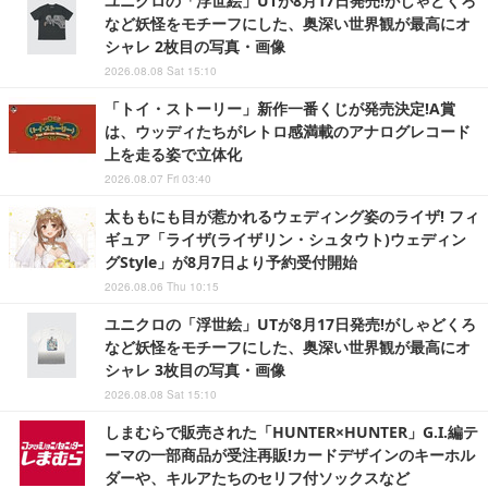
ユニクロの「浮世絵」UTが8月17日発売!がしゃどくろ
など妖怪をモチーフにした、奥深い世界観が最高にオ
シャレ 2枚目の写真・画像
2026.08.08 Sat 15:10
「トイ・ストーリー」新作一番くじが発売決定!A賞
は、ウッディたちがレトロ感満載のアナログレコード
上を走る姿で立体化
2026.08.07 Fri 03:40
太ももにも目が惹かれるウェディング姿のライザ! フィ
ギュア「ライザ(ライザリン・シュタウト)ウェディン
グStyle」が8月7日より予約受付開始
2026.08.06 Thu 10:15
ユニクロの「浮世絵」UTが8月17日発売!がしゃどくろ
など妖怪をモチーフにした、奥深い世界観が最高にオ
シャレ 3枚目の写真・画像
2026.08.08 Sat 15:10
しまむらで販売された「HUNTER×HUNTER」G.I.編テ
ーマの一部商品が受注再販!カードデザインのキーホル
ダーや、キルアたちのセリフ付ソックスなど