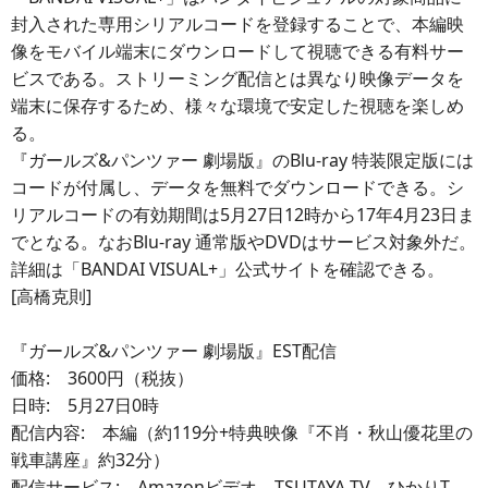
封入された専用シリアルコードを登録することで、本編映
像をモバイル端末にダウンロードして視聴できる有料サー
ビスである。ストリーミング配信とは異なり映像データを
端末に保存するため、様々な環境で安定した視聴を楽しめ
る。
『ガールズ&パンツァー 劇場版』のBlu-ray 特装限定版には
コードが付属し、データを無料でダウンロードできる。シ
リアルコードの有効期間は5月27日12時から17年4月23日ま
でとなる。なおBlu-ray 通常版やDVDはサービス対象外だ。
詳細は「BANDAI VISUAL+」公式サイトを確認できる。
[高橋克則]
『ガールズ&パンツァー 劇場版』EST配信
価格: 3600円（税抜）
日時: 5月27日0時
配信内容: 本編（約119分+特典映像『不肖・秋山優花里の
戦車講座』約32分）
配信サービス: Amazonビデオ、TSUTAYA TV、ひかりT