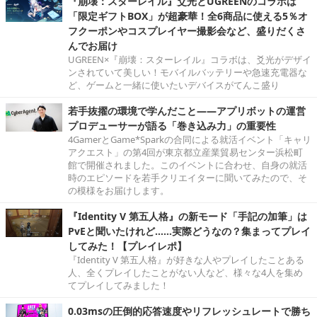
『崩壊：スターレイル』爻光とUGREENのコラボは
「限定ギフトBOX」が超豪華！全6商品に使える5％オ
フクーポンやコスプレイヤー撮影会など、盛りだくさ
んでお届け
UGREEN×『崩壊：スターレイル』コラボは、爻光がデザイ
ンされていて美しい！モバイルバッテリーや急速充電器な
ど、ゲームと一緒に使いたいデバイスがてんこ盛り
若手抜擢の環境で学んだこと――アプリボットの運営
プロデューサーが語る「巻き込み力」の重要性
4GamerとGame*Sparkの合同による就活イベント「キャリ
アクエスト」の第4回が東京都立産業貿易センター浜松町
館で開催されました。このイベントに合わせ、自身の就活
時のエピソードを若手クリエイターに聞いてみたので、そ
の模様をお届けします。
『Identity V 第五人格』の新モード「手記の加筆」は
PvEと聞いたけれど……実際どうなの？集まってプレイ
してみた！【プレイレポ】
『Identity V 第五人格』が好きな人やプレイしたことある
人、全くプレイしたことがない人など、様々な4人を集め
てプレイしてみました！
0.03msの圧倒的応答速度やリフレッシュレートで勝ち