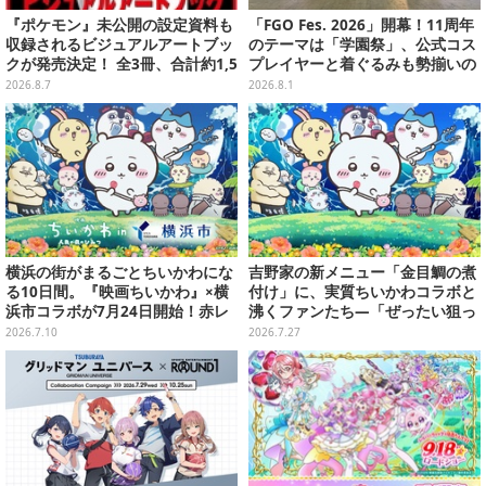
『ポケモン』未公開の設定資料も
「FGO Fes. 2026」開幕！11周年
収録されるビジュアルアートブッ
のテーマは「学園祭」、公式コス
クが発売決定！ 全3冊、合計約1,5
プレイヤーと着ぐるみも勢揃いの
00ページの大ボリュームでシリー
カルデア学園はお祭り一色
2026.8.7
2026.8.1
ズ30年を振り返る
横浜の街がまるごとちいかわにな
吉野家の新メニュー「金目鯛の煮
る10日間。『映画ちいかわ』×横
付け」に、実質ちいかわコラボと
浜市コラボが7月24日開始！赤レ
沸くファンたち―「ぜったい狙っ
ンガにコスモワールド、夜は特別
ただろ！」「映画公開のタイミン
2026.7.10
2026.7.27
花火まで
グで妙だな？」