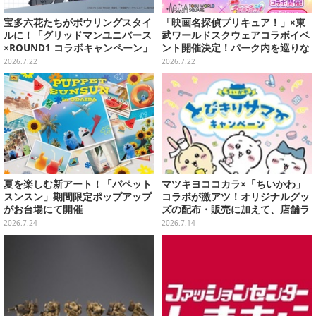
宝多六花たちがボウリングスタイ
「映画名探偵プリキュア！」×東
ルに！「グリッドマンユニバース
武ワールドスクウェアコラボイベ
×ROUND1 コラボキャンペーン」
ント開催決定！パーク内を巡りな
開催決定、企画やグッズ販売を実
がらデフォルメフィギュア「ぷり
2026.7.22
2026.7.22
施
きゅ～と」を探そう
夏を楽しむ新アート！「パペット
マツキヨココカラ×「ちいかわ」
スンスン」期間限定ポップアップ
コラボが激アツ！オリジナルグッ
がお台場にて開催
ズの配布・販売に加えて、店舗ラ
ッピングや”花火打ち上げ”まで盛
2026.7.24
2026.7.14
り沢山