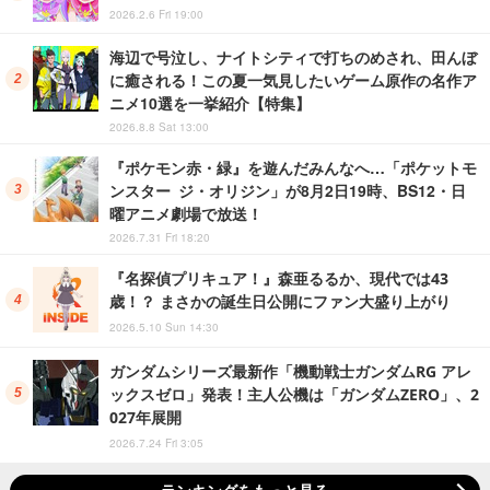
2026.2.6 Fri 19:00
海辺で号泣し、ナイトシティで打ちのめされ、田んぼ
に癒される！この夏一気見したいゲーム原作の名作ア
ニメ10選を一挙紹介【特集】
2026.8.8 Sat 13:00
『ポケモン赤・緑』を遊んだみんなへ…「ポケットモ
ンスター ジ・オリジン」が8月2日19時、BS12・日
曜アニメ劇場で放送！
2026.7.31 Fri 18:20
『名探偵プリキュア！』森亜るるか、現代では43
歳！？ まさかの誕生日公開にファン大盛り上がり
2026.5.10 Sun 14:30
ガンダムシリーズ最新作「機動戦士ガンダムRG アレ
ックスゼロ」発表！主人公機は「ガンダムZERO」、2
027年展開
2026.7.24 Fri 3:05