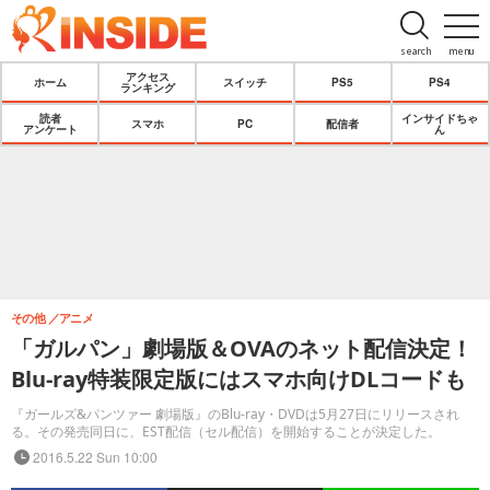
search
menu
アクセス
ホーム
スイッチ
PS5
PS4
ランキング
読者
インサイドちゃ
スマホ
PC
配信者
アンケート
ん
その他
アニメ
「ガルパン」劇場版＆OVAのネット配信決定！
Blu-ray特装限定版にはスマホ向けDLコードも
『ガールズ&パンツァー 劇場版』のBlu-ray・DVDは5月27日にリリースされ
る。その発売同日に、EST配信（セル配信）を開始することが決定した。
2016.5.22 Sun 10:00