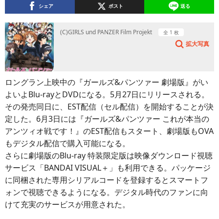
シェア
ポスト
送る
(C)GIRLS und PANZER Film Projekt
全 1 枚
拡大写真
ロングラン上映中の『ガールズ&パンツァー 劇場版』がい
よいよBlu-rayとDVDになる。5月27日にリリースされる。
その発売同日に、EST配信（セル配信）を開始することが決
定した。6月3日には『ガールズ&パンツァー これが本当の
アンツィオ戦です！』のEST配信もスタート、劇場版もOVA
もデジタル配信で購入可能になる。
さらに劇場版のBlu-ray 特装限定版は映像ダウンロード視聴
サービス「BANDAI VISUAL＋」も利用できる。パッケージ
に同梱された専用シリアルコードを登録するとスマートフ
ォンで視聴できるようになる。デジタル時代のファンに向
けて充実のサービスが用意された。