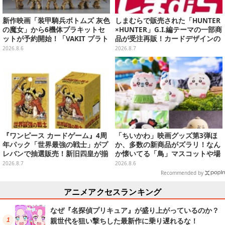
新作映画「装甲騎兵ボトムズ 灰色
しまむらで販売された「HUNTER
の魔女」から6機体プラキットセ
×HUNTER」G.I.編テーマの一部商
ットが予約開始！「VAKIT プラト
品が受注再販！カードデザインの
ーン」第1弾、各部関節可動仕様
キーホルダーや、キルアたちのセ
2026.8.6
2026.8.7
リフ付ソックスなど
『ワンピース カードゲーム』4周
「ちいかわ」映画グッズ第3弾ほ
年パック「世界最強の戦士」がプ
か、多数の新商品がズラリ！なん
レバンで抽選販売！新旧四皇が揃
か懐いてる「鳥」マスコットや場
い踏み、刃牙作者が描く「カイド
面写アイテムなど必見のラインナ
2026.8.7
2026.8.6
ウ」も
ップ
Recommended by
アニメアクセスランキング
なぜ『名探偵プリキュア』が盛り上がっているのか？
親世代を狙い撃ちした最新作に乗り遅れるな！