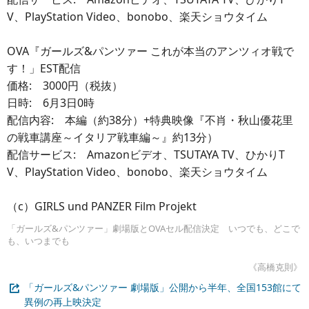
V、PlayStation Video、bonobo、楽天ショウタイム
OVA『ガールズ&パンツァー これが本当のアンツィオ戦で
す！」EST配信
価格: 3000円（税抜）
日時: 6月3日0時
配信内容: 本編（約38分）+特典映像『不肖・秋山優花里
の戦車講座～イタリア戦車編～』約13分）
配信サービス: Amazonビデオ、TSUTAYA TV、ひかりT
V、PlayStation Video、bonobo、楽天ショウタイム
（c）GIRLS und PANZER Film Projekt
「ガールズ&パンツァー」劇場版とOVAセル配信決定 いつでも、どこで
も、いつまでも
《高橋克則》
「ガールズ&パンツァー 劇場版」公開から半年、全国153館にて
異例の再上映決定