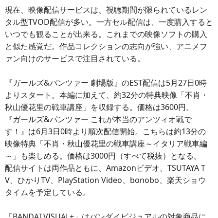
現在、映像配信サービスは、視聴期間が限られているレン
タル型TVOD配信が多い。一方セル配信は、一度購入すると
いつでも観ることが出来る。これまでの映像ソフトの購入
と似た感覚だ。作品コレクションの志向が強い、アニメフ
ァン向けのサービスで注目されている。
『ガールズ&パンツァー 劇場版』のEST配信は5月27日0時
よりスタート。本編に加えて、約32分の特典映像「不肖・
秋山優花里の戦車講座」を収録する。価格は3600円。
『ガールズ&パンツァー これが本当のアンツィオ戦で
す！』は6月3日0時より順次配信開始。こちらは約13分の
映像特典「不肖・秋山優花里の戦車講座～イタリア戦車編
～」も楽しめる。価格は3000円（すべて税抜）となる。
配信サイトは両作品ともに、Amazonビデオ、TSUTAYA T
V、ひかりTV、PlayStation Video、bonobo、楽天ショウ
タイムを予定している。
「BANDAI VISUAL+」はバンダイビジュアルの対象商品に