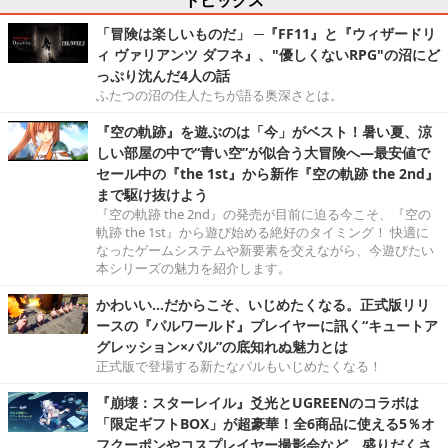
「冒険は楽しいものだ」 ─『FF11』と『ウィザードリ
ィ ヴァリアンツ ダフネ』、"優しくないRPG"の沼にど
っぷり沈んだ4人の話
ふたつの沼の住人たちが語る奥深さとは。
『空の軌跡』を遊ぶのは「今」がベスト！暑い夏、涼
しい部屋の中で“青い空”が似合う大冒険へ―最安値で
セール中の『the 1st』から新作『空の軌跡 the 2nd』
まで駆け抜けよう
『空の軌跡 the 2nd』の発売が目前に迫る今こそ、『空の
軌跡 the 1st』から遊び始める絶好のタイミング！ 快適に
なったゲームシステムや新要素を交えながら、今遊びたい
本シリーズの魅力を紹介します。
かわいい…だからこそ、いじめたくなる。正式版リリ
ースの『パルワールド』プレイヤーに訊く“キュートア
グレッション×パル”の底知れぬ魅力とは
正式版で登場する新たなパルもいじめたくなる！
『崩壊：スターレイル』爻光とUGREENのコラボは
「限定ギフトBOX」が超豪華！全6商品に使える5％オ
フクーポンやコスプレイヤー撮影会など、盛りだくさ