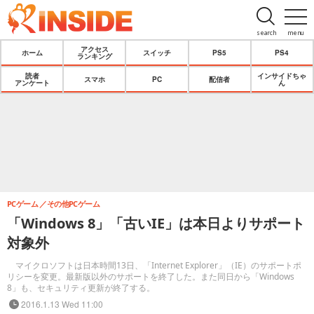
search
menu
アクセス
ホーム
スイッチ
PS5
PS4
ランキング
読者
インサイドちゃ
スマホ
PC
配信者
アンケート
ん
PCゲーム
その他PCゲーム
「Windows 8」「古いIE」は本日よりサポート
対象外
マイクロソフトは日本時間13日、「Internet Explorer」（IE）のサポートポ
リシーを変更。最新版以外のサポートを終了した。また同日から「Windows
8」も、セキュリティ更新が終了する。
2016.1.13 Wed 11:00