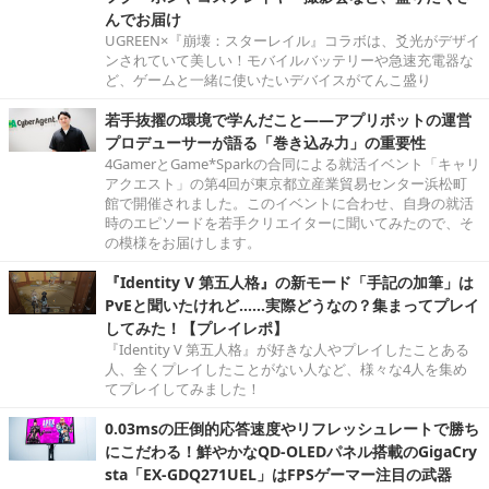
んでお届け
UGREEN×『崩壊：スターレイル』コラボは、爻光がデザイ
ンされていて美しい！モバイルバッテリーや急速充電器な
ど、ゲームと一緒に使いたいデバイスがてんこ盛り
若手抜擢の環境で学んだこと――アプリボットの運営
プロデューサーが語る「巻き込み力」の重要性
4GamerとGame*Sparkの合同による就活イベント「キャリ
アクエスト」の第4回が東京都立産業貿易センター浜松町
館で開催されました。このイベントに合わせ、自身の就活
時のエピソードを若手クリエイターに聞いてみたので、そ
の模様をお届けします。
『Identity V 第五人格』の新モード「手記の加筆」は
PvEと聞いたけれど……実際どうなの？集まってプレイ
してみた！【プレイレポ】
『Identity V 第五人格』が好きな人やプレイしたことある
人、全くプレイしたことがない人など、様々な4人を集め
てプレイしてみました！
0.03msの圧倒的応答速度やリフレッシュレートで勝ち
にこだわる！鮮やかなQD-OLEDパネル搭載のGigaCry
sta「EX-GDQ271UEL」はFPSゲーマー注目の武器