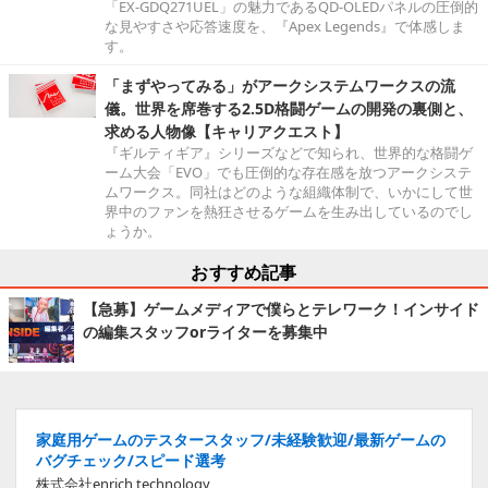
「EX-GDQ271UEL」の魅力であるQD-OLEDパネルの圧倒的
な見やすさや応答速度を、『Apex Legends』で体感しま
す。
「まずやってみる」がアークシステムワークスの流
儀。世界を席巻する2.5D格闘ゲームの開発の裏側と、
求める人物像【キャリアクエスト】
『ギルティギア』シリーズなどで知られ、世界的な格闘ゲ
ーム大会「EVO」でも圧倒的な存在感を放つアークシステ
ムワークス。同社はどのような組織体制で、いかにして世
界中のファンを熱狂させるゲームを生み出しているのでし
ょうか。
おすすめ記事
【急募】ゲームメディアで僕らとテレワーク！インサイド
の編集スタッフorライターを募集中
家庭用ゲームのテスタースタッフ/未経験歓迎/最新ゲームの
バグチェック/スピード選考
株式会社enrich technology