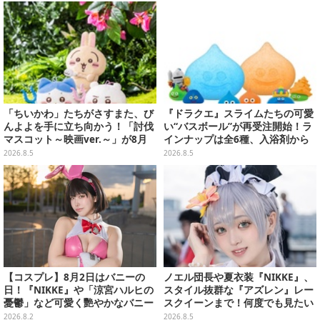
「ちいかわ」たちがさすまた、び
『ドラクエ』スライムたちの可愛
んよよを手に立ち向かう！「討伐
い“バスボール”が再受注開始！ラ
マスコット～映画ver.～」が8月
インナップは全6種、入浴剤から
中旬より順次展開
モンスターのフィギュアが出てく
2026.8.5
2026.8.5
る
【コスプレ】8月2日はバニーの
ノエル団長や夏衣装『NIKKE』、
日！『NIKKE』や「涼宮ハルヒの
スタイル抜群な『アズレン』レー
憂鬱」など可愛く艷やかなバニー
スクイーンまで！何度でも見たい
ガールの美女レイヤーまとめ【写
「コミケ106」美女レイヤー【プ
2026.8.2
2026.8.5