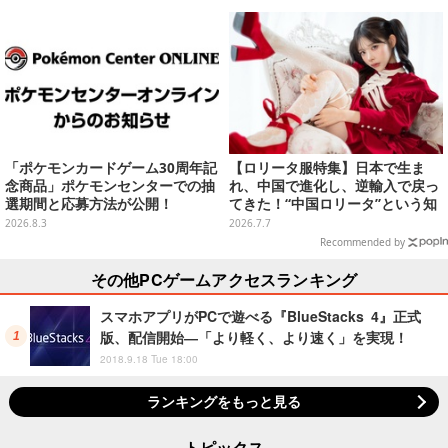
真60枚】
レイバック】
「ポケモンカードゲーム30周年記
【ロリータ服特集】日本で生ま
念商品」ポケモンセンターでの抽
れ、中国で進化し、逆輸入で戻っ
選期間と応募方法が公開！
てきた！“中国ロリータ”という知
られざる巨大カルチャーの今を取
2026.8.3
2026.7.7
材【写真22枚】
Recommended by
その他PCゲームアクセスランキング
スマホアプリがPCで遊べる『BlueStacks 4』正式
版、配信開始―「より軽く、より速く」を実現！
2018.9.18 Tue 18:00
ランキングをもっと見る
トピックス