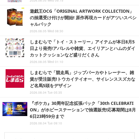
2026.08.05 Wed 09:15
遊戯王OCG「ORIGINAL ARTWORK COLLECTION」
の抽選受け付けが開始! 原作再現カードがアツいスペシ
ャルパック
2026.08.05 Wed 08:30
しまむらで「トイ・ストーリー」アイテムが本日8月5
日より発売!アパレルや雑貨、エイリアンとハムのダイ
カットクッションなど盛りだくさん
2026.08.05 Wed 01:10
しまむらで「競走馬」ジップパーカやトレーナー、雑
貨が受注販売!トウカイテイオー、サイレンススズカな
ど名馬5頭をデザイン
2026.08.04 Tue 05:35
『ポケカ』30周年記念拡張パック「30th CELEBRATI
ON」がホビーステーションで抽選販売!応募期間は8月
6日23時59分まで
2026.08.04 Tue 09:10