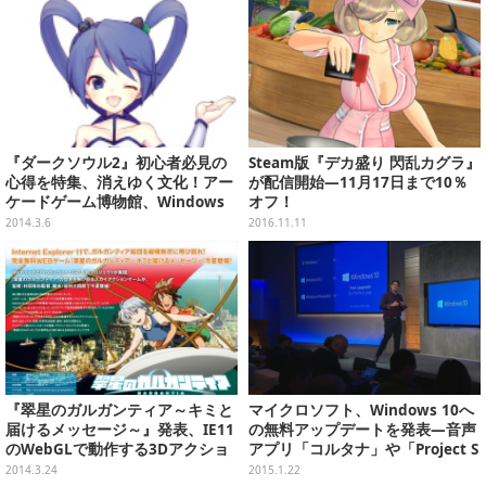
『ダークソウル2』初心者必見の
Steam版『デカ盛り 閃乱カグラ』
心得を特集、消えゆく文化！アー
が配信開始―11月17日まで10％
ケードゲーム博物館、Windows
オフ！
8.1を食わずギライにならないた
2014.3.6
2016.11.11
めに・・・編集部員も見るべきま
とめ(3/5)
『翠星のガルガンティア～キミと
マイクロソフト、Windows 10へ
届けるメッセージ～』発表、IE11
の無料アップデートを発表―音声
のWebGLで動作する3Dアクショ
アプリ「コルタナ」や「Project S
ン
partan」も
2014.3.24
2015.1.22