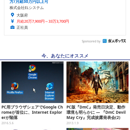
方/月給30万円以上可
株式会社ELシステム
大阪府
月給20万7,900円～33万3,700円
正社員
Sponsored by
今、あなたにオススメ
PC用ブラウザシェアでGoogle Ch
PC版『DmC』発売日決定、動作
romeが首位に、Internet Explor
環境も明らかに ― 『DmC Devil
erが陥落
May Cry』完成披露発表会(2)
2016.5.6
2013.1.9