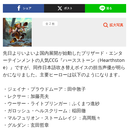
シェア
ポスト
送る
全 2 枚
拡大写真
先日よりいよいよ国内展開が始動したブリザード・エンタ
ーテインメントの人気CCG『ハースストーン（Hearthston
e）』ですが、同作日本語吹き替えボイスの担当声優が明ら
かになりました。主要ヒーローは以下のようになります。
・ジェイナ・プラウドムーア：田中敦子
・レクサー：加藤亮夫
・ウーサー・ライトブリンガー：ふくまつ進紗
・ガロッシュ・ヘルスクリーム：稲田徹
・マルフュリオン・ストームレイジ ：高岡瓶々
・グルダン：玄田哲章