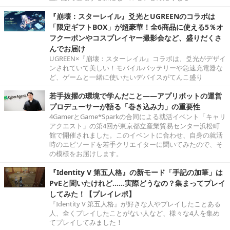
『崩壊：スターレイル』爻光とUGREENのコラボは
「限定ギフトBOX」が超豪華！全6商品に使える5％オ
フクーポンやコスプレイヤー撮影会など、盛りだくさ
んでお届け
UGREEN×『崩壊：スターレイル』コラボは、爻光がデザイ
ンされていて美しい！モバイルバッテリーや急速充電器な
ど、ゲームと一緒に使いたいデバイスがてんこ盛り
若手抜擢の環境で学んだこと――アプリボットの運営
プロデューサーが語る「巻き込み力」の重要性
4GamerとGame*Sparkの合同による就活イベント「キャリ
アクエスト」の第4回が東京都立産業貿易センター浜松町
館で開催されました。このイベントに合わせ、自身の就活
時のエピソードを若手クリエイターに聞いてみたので、そ
の模様をお届けします。
『Identity V 第五人格』の新モード「手記の加筆」は
PvEと聞いたけれど……実際どうなの？集まってプレイ
してみた！【プレイレポ】
『Identity V 第五人格』が好きな人やプレイしたことある
人、全くプレイしたことがない人など、様々な4人を集め
てプレイしてみました！