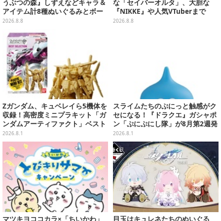
うぶつの森』しずえなどキャラ＆
な「セイバーオルタ」、大胆な
アイテム計8種ぬいぐるみとボー
『NIKKE』や人気VTuberまで
ルチェーン付きマスコットが発売
「アコスタ池袋」美女レイヤーま
2026.8.8
2026.8.8
とめ
Zガンダム、キュベレイら5機体を
スライムたちのぷにっと触感がク
収録！高密度ミニプラキット「ガ
セになる！『ドラクエ』ガシャポ
ンダムアーティファクト」ベスト
ン「ぷにぷにし隊」が8月第2週発
セレクションが10月発売
売―全4種ではぐれメタルは固め
2026.8.1
2026.8.1
マツキヨココカラ×「ちいかわ」
目玉はキュレネたちのぬいぐる