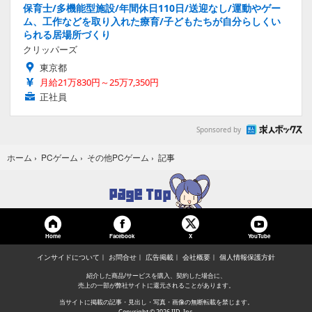
保育士/多機能型施設/年間休日110日/送迎なし/運動やゲー
ム、工作などを取り入れた療育/子どもたちが自分らしくい
られる居場所づくり
クリッパーズ
東京都
月給21万830円～25万7,350円
正社員
Sponsored by
記事
ホーム
›
PCゲーム
›
その他PCゲーム
›
Home
Facebook
YouTube
X
インサイドについて
お問合せ
広告掲載
会社概要
個人情報保護方針
紹介した商品/サービスを購入、契約した場合に、
売上の一部が弊社サイトに還元されることがあります。
当サイトに掲載の記事・見出し・写真・画像の無断転載を禁じます。
Copyright © 2026 IID, Inc.