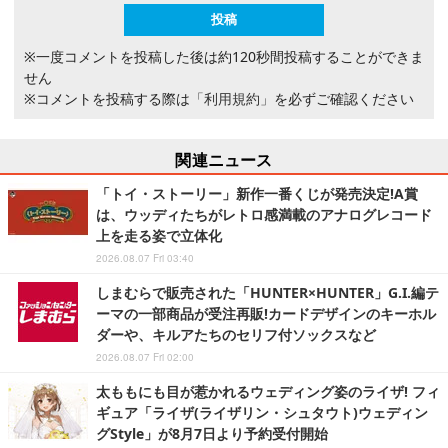
※一度コメントを投稿した後は約120秒間投稿することができま
せん
※コメントを投稿する際は
「利用規約」
を必ずご確認ください
関連ニュース
「トイ・ストーリー」新作一番くじが発売決定!A賞
は、ウッディたちがレトロ感満載のアナログレコード
上を走る姿で立体化
2026.08.07 Fri 03:40
しまむらで販売された「HUNTER×HUNTER」G.I.編テ
ーマの一部商品が受注再販!カードデザインのキーホル
ダーや、キルアたちのセリフ付ソックスなど
2026.08.07 Fri 02:00
太ももにも目が惹かれるウェディング姿のライザ! フィ
ギュア「ライザ(ライザリン・シュタウト)ウェディン
グStyle」が8月7日より予約受付開始