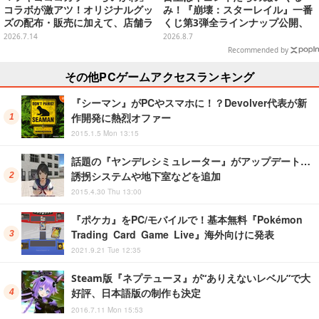
コラボが激アツ！オリジナルグッ
み！『崩壊：スターレイル』一番
ズの配布・販売に加えて、店舗ラ
くじ第3弾全ラインナップ公開、
ッピングや”花火打ち上げ”まで盛
美麗ビジュアルのアクリルボード
2026.7.14
2026.8.7
り沢山
など用意
Recommended by
その他PCゲームアクセスランキング
『シーマン』がPCやスマホに！？Devolver代表が新
作開発に熱烈オファー
2015.1.5 Mon 13:15
話題の『ヤンデレシミュレーター』がアップデート…
誘拐システムや地下室などを追加
2015.4.30 Thu 13:00
『ポケカ』をPC/モバイルで！基本無料『Pokémon
Trading Card Game Live』海外向けに発表
2021.9.21 Tue 12:35
Steam版『ネプテューヌ』が“ありえないレベル”で大
好評、日本語版の制作も決定
2016.7.11 Mon 15:53