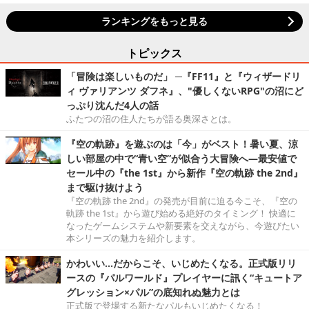
ランキングをもっと見る
トピックス
「冒険は楽しいものだ」 ─『FF11』と『ウィザードリ
ィ ヴァリアンツ ダフネ』、"優しくないRPG"の沼にど
っぷり沈んだ4人の話
ふたつの沼の住人たちが語る奥深さとは。
『空の軌跡』を遊ぶのは「今」がベスト！暑い夏、涼
しい部屋の中で“青い空”が似合う大冒険へ―最安値で
セール中の『the 1st』から新作『空の軌跡 the 2nd』
まで駆け抜けよう
『空の軌跡 the 2nd』の発売が目前に迫る今こそ、『空の
軌跡 the 1st』から遊び始める絶好のタイミング！ 快適に
なったゲームシステムや新要素を交えながら、今遊びたい
本シリーズの魅力を紹介します。
かわいい…だからこそ、いじめたくなる。正式版リリ
ースの『パルワールド』プレイヤーに訊く“キュートア
グレッション×パル”の底知れぬ魅力とは
正式版で登場する新たなパルもいじめたくなる！