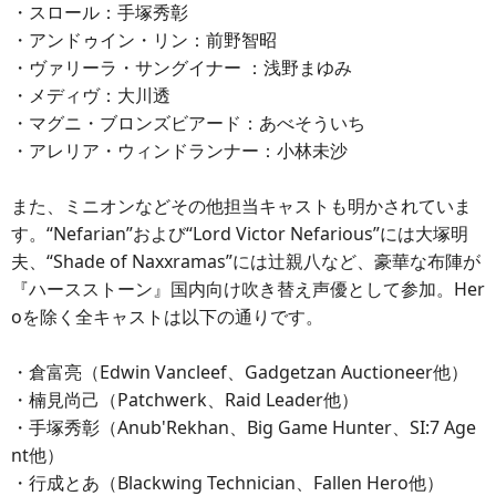
・スロール：手塚秀彰
・アンドゥイン・リン：前野智昭
・ヴァリーラ・サングイナー ：浅野まゆみ
・メディヴ：大川透
・マグニ・ブロンズビアード：あべそういち
・アレリア・ウィンドランナー：小林未沙
また、ミニオンなどその他担当キャストも明かされていま
す。“Nefarian”および“Lord Victor Nefarious”には大塚明
夫、“Shade of Naxxramas”には辻親八など、豪華な布陣が
『ハースストーン』国内向け吹き替え声優として参加。Her
oを除く全キャストは以下の通りです。
・倉富亮（Edwin Vancleef、Gadgetzan Auctioneer他）
・楠見尚己（Patchwerk、Raid Leader他）
・手塚秀彰（Anub'Rekhan、Big Game Hunter、SI:7 Age
nt他）
・行成とあ（Blackwing Technician、Fallen Hero他）