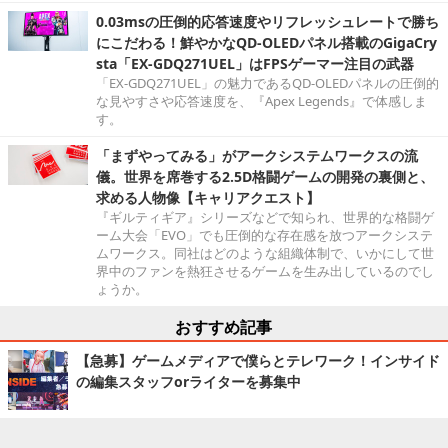
0.03msの圧倒的応答速度やリフレッシュレートで勝ち
にこだわる！鮮やかなQD-OLEDパネル搭載のGigaCry
sta「EX-GDQ271UEL」はFPSゲーマー注目の武器
「EX-GDQ271UEL」の魅力であるQD-OLEDパネルの圧倒的
な見やすさや応答速度を、『Apex Legends』で体感しま
す。
「まずやってみる」がアークシステムワークスの流
儀。世界を席巻する2.5D格闘ゲームの開発の裏側と、
求める人物像【キャリアクエスト】
『ギルティギア』シリーズなどで知られ、世界的な格闘ゲ
ーム大会「EVO」でも圧倒的な存在感を放つアークシステ
ムワークス。同社はどのような組織体制で、いかにして世
界中のファンを熱狂させるゲームを生み出しているのでし
ょうか。
おすすめ記事
【急募】ゲームメディアで僕らとテレワーク！インサイド
の編集スタッフorライターを募集中