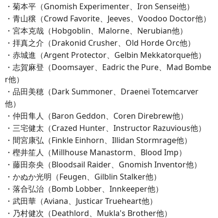
・菊本平（Gnomish Experimenter、Iron Sensei他）
・青山穣（Crowd Favorite、Jeeves、Voodoo Doctor他）
・宮本克哉（Hobgoblin、Malorne、Nerubian他）
・拝真之介（Drakonid Crusher、Old Horde Orc他）
・赤城進（Argent Protector、Gelbin Mekkatorque他）
・志賀麻登（Doomsayer、Eadric the Pure、Mad Bombe
r他）
・品田美穂（Dark Summoner、Draenei Totemcarver
他）
・仲田隼人（Baron Geddon、Coren Direbrew他）
・三宅健太（Crazed Hunter、Instructor Razuvious他）
・間宮康弘（Finkle Einhorn、Illidan Stormrage他）
・樫井笙人（Millhouse Manastorm、Blood Imp）
・藤田奈央（Bloodsail Raider、Gnomish Inventor他）
・かぬか光明（Feugen、Gilblin Stalker他）
・落合弘治（Bomb Lobber、Innkeeper他）
・武田華（Aviana、Justicar Trueheart他）
・乃村健次（Deathlord、Mukla's Brother他）