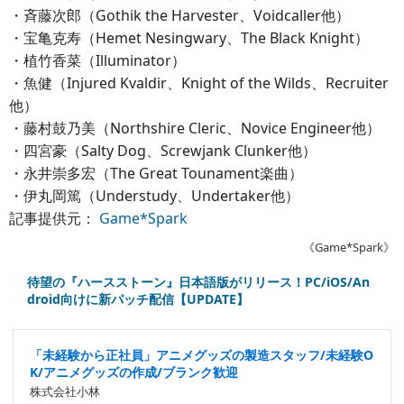
・斉藤次郎（Gothik the Harvester、Voidcaller他）
・宝亀克寿（Hemet Nesingwary、The Black Knight）
・植竹香菜（Illuminator）
・魚健（Injured Kvaldir、Knight of the Wilds、Recruiter
他）
・藤村鼓乃美（Northshire Cleric、Novice Engineer他）
・四宮豪（Salty Dog、Screwjank Clunker他）
・永井崇多宏（The Great Tounament楽曲）
・伊丸岡篤（Understudy、Undertaker他）
記事提供元：
Game*Spark
《Game*Spark》
待望の『ハースストーン』日本語版がリリース！PC/iOS/An
droid向けに新パッチ配信【UPDATE】
「未経験から正社員」アニメグッズの製造スタッフ/未経験O
K/アニメグッズの作成/ブランク歓迎
株式会社小林