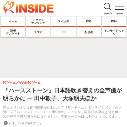
search
menu
アクセス
ホーム
スイッチ
PS5
PS4
ランキング
読者
インサイドちゃ
スマホ
PC
配信者
アンケート
ん
PCゲーム
その他PCゲーム
『ハースストーン』日本語吹き替えの全声優が
明らかに ― 田中敦子、大塚明夫ほか
先日よりいよいよ国内展開が始動したブリザード・エンターテインメントの人
気CCG『ハースストーン（Hearthstone）』ですが、同作日本語吹き替えボイ
スの担当声優が明らかになりました。主要ヒーローは以下のようになります。
2015.11.4 Wed 21:39