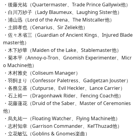
・後藤光祐（Quartermaster、Trade Prince Gallywix他）
・白川万紗子（Lady Blaumeux、Laughing Sister他）
・浦山迅（Lord of the Arena、The Mistcaller他）
・土師孝也（Cenarius、Sir Zeliek他）
・佐々木省三（Guardian of Ancient Kings、Injured Blade
master他）
・木下紗華（Maiden of the Lake、Stablemaster他）
・菊本平（Annoy-o-Tron、Gnomish Experimenter、Micr
o Machine他）
・木村雅史（Coliseum Manager）
・羽飼まり（Confessor Paletress、Gadgetzan Jouster）
・各務立基（Cutpurse、Evil Heckler、Lance Carrier）
・石上裕一（Dragonhawk Rider、Fencing Coach他）
・花藤蓮花（Druid of the Saber、Master of Ceremonies
他）
・烏丸祐一（Floating Watcher、Flying Machine他）
・志村知幸（Garrison Commander、Kel’Thuzad他）
・立花敏弘（Goblins & Gnomes楽曲）