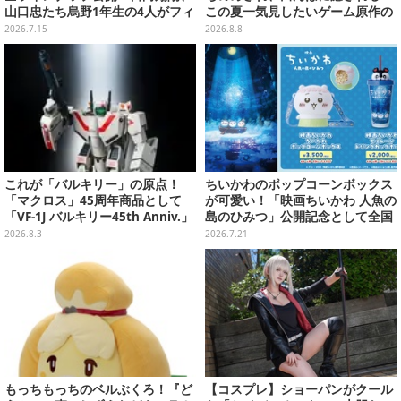
山口忠たち烏野1年生の4人がフィ
この夏一気見したいゲーム原作の
ギュアで集合
名作アニメ10選を一挙紹介【特
2026.7.15
2026.8.8
集】
これが「バルキリー」の原点！
ちいかわのポップコーンボックス
「マクロス」45周年商品として
が可愛い！「映画ちいかわ 人魚の
「VF-1J バルキリー45th Anniv.」
島のひみつ」公開記念として全国
が予約開始
劇場で販売決定、セイレーンドリ
2026.8.3
2026.7.21
ンクカップホルダーも
もっちもっちのベルぶくろ！『ど
【コスプレ】ショーパンがクール