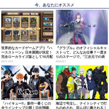
今、あなたにオススメ
世界的なカードゲームアプリ『ハ
『グラブル』のオフィシャルキャ
ースストーン』日本展開が決定！
ストって、どんなお仕事？一度き
完全ローカライズ版として10月配
りのステージで、“三次元での表
信へ
現”に全力を懸けるキャスト陣の
2015.10.4
2026.8.7
舞台裏【インタビュー】
「ハイキュー!!」新作一番くじの
海辺で号泣し、ナイトシティで打
全ラインナップ公開！日向翔陽、
ちのめされ、田んぼに癒される！