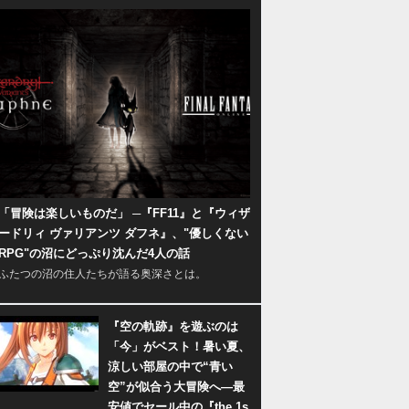
「冒険は楽しいものだ」 ─『FF11』と『ウィザ
ードリィ ヴァリアンツ ダフネ』、"優しくない
RPG"の沼にどっぷり沈んだ4人の話
ふたつの沼の住人たちが語る奥深さとは。
『空の軌跡』を遊ぶのは
「今」がベスト！暑い夏、
涼しい部屋の中で“青い
空”が似合う大冒険へ―最
安値でセール中の『the 1s