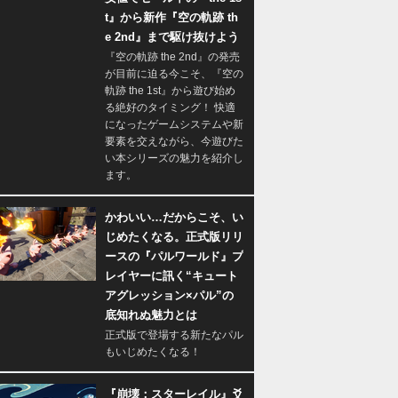
t』から新作『空の軌跡 th
e 2nd』まで駆け抜けよう
『空の軌跡 the 2nd』の発売
が目前に迫る今こそ、『空の
軌跡 the 1st』から遊び始め
る絶好のタイミング！ 快適
になったゲームシステムや新
要素を交えながら、今遊びた
い本シリーズの魅力を紹介し
ます。
かわいい…だからこそ、い
じめたくなる。正式版リリ
ースの『パルワールド』プ
レイヤーに訊く“キュート
アグレッション×パル”の
底知れぬ魅力とは
正式版で登場する新たなパル
もいじめたくなる！
『崩壊：スターレイル』爻