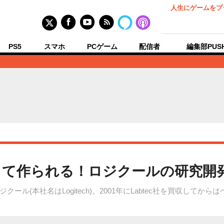
人生にゲームをプ
PS5
スマホ
PCゲーム
配信者
編集部PUS
して作られる！ロジクールの研究開
ル(本社名はLogitech)。2001年にLabtec社を買収して