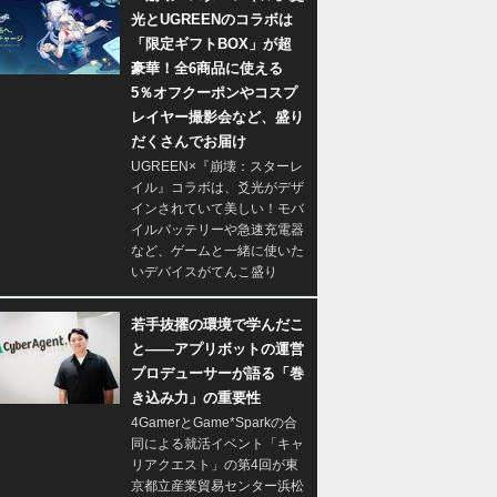
光とUGREENのコラボは
「限定ギフトBOX」が超
豪華！全6商品に使える
5％オフクーポンやコスプ
レイヤー撮影会など、盛り
だくさんでお届け
UGREEN×『崩壊：スターレ
イル』コラボは、爻光がデザ
インされていて美しい！モバ
イルバッテリーや急速充電器
など、ゲームと一緒に使いた
いデバイスがてんこ盛り
若手抜擢の環境で学んだこ
と――アプリボットの運営
プロデューサーが語る「巻
き込み力」の重要性
4GamerとGame*Sparkの合
同による就活イベント「キャ
リアクエスト」の第4回が東
京都立産業貿易センター浜松