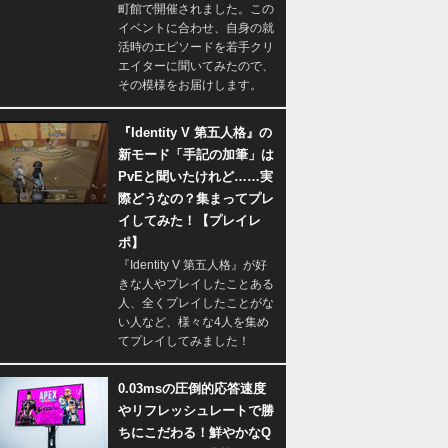
町館で開催されました。この
イベントに合わせ、自身の就
活時のエピソードを若手クリ
エイターに聞いてみたので、
その模様をお届けします。
『Identity V 第五人格』の
新モード「手記の加筆」は
PvEと聞いたけれど……実
際どうなの？集まってプレ
イしてみた！【プレイレ
ポ】
『Identity V 第五人格』が好
きな人やプレイしたことある
人、全くプレイしたことがな
い人など、様々な4人を集め
てプレイしてみました！
0.03msの圧倒的応答速度
やリフレッシュレートで勝
ちにこだわる！鮮やかなQ