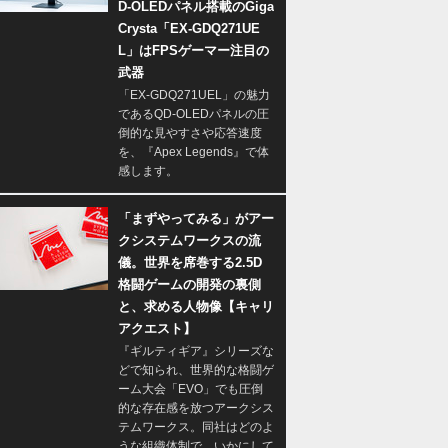
D-OLEDパネル搭載のGiga
Crysta「EX-GDQ271UE
L」はFPSゲーマー注目の
武器
「EX-GDQ271UEL」の魅力
であるQD-OLEDパネルの圧
倒的な見やすさや応答速度
を、『Apex Legends』で体
感します。
「まずやってみる」がアー
クシステムワークスの流
儀。世界を席巻する2.5D
格闘ゲームの開発の裏側
と、求める人物像【キャリ
アクエスト】
『ギルティギア』シリーズな
どで知られ、世界的な格闘ゲ
ーム大会「EVO」でも圧倒
的な存在感を放つアークシス
テムワークス。同社はどのよ
うな組織体制で、いかにして