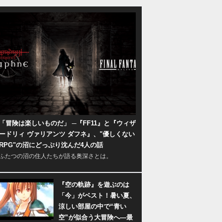
「冒険は楽しいものだ」 ─『FF11』と『ウィザ
ードリィ ヴァリアンツ ダフネ』、"優しくない
RPG"の沼にどっぷり沈んだ4人の話
ふたつの沼の住人たちが語る奥深さとは。
『空の軌跡』を遊ぶのは
「今」がベスト！暑い夏、
涼しい部屋の中で“青い
空”が似合う大冒険へ―最