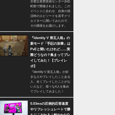
京都立産業貿易センター浜松
町館で開催されました。この
イベントに合わせ、自身の就
活時のエピソードを若手クリ
エイターに聞いてみたので、
その模様をお届けします。
『Identity V 第五人格』の
新モード「手記の加筆」は
PvEと聞いたけれど……実
際どうなの？集まってプレ
イしてみた！【プレイレ
ポ】
『Identity V 第五人格』が好
きな人やプレイしたことある
人、全くプレイしたことがな
い人など、様々な4人を集め
てプレイしてみました！
0.03msの圧倒的応答速度
やリフレッシュレートで勝
ちにこだわる！鮮やかなQ