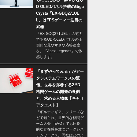
D-OLEDパネル搭載のGiga
Crysta「EX-GDQ271UE
L」はFPSゲーマー注目の
武器
「EX-GDQ271UEL」の魅力
であるQD-OLEDパネルの圧
倒的な見やすさや応答速度
を、『Apex Legends』で体
感します。
「まずやってみる」がアー
クシステムワークスの流
儀。世界を席巻する2.5D
格闘ゲームの開発の裏側
と、求める人物像【キャリ
アクエスト】
『ギルティギア』シリーズな
どで知られ、世界的な格闘ゲ
ーム大会「EVO」でも圧倒
的な存在感を放つアークシス
テムワークス。同社はどのよ