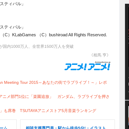
スティバル」
スティバル」
bGames （C）bushiroad All Rights Reserved.
内1000万人、全世界1500万人を突破
《相馬 亨》
 Meeting Tour 2015～あなたの街でラブライブ！～」レポ
グ大賞アニメ部門1位に「楽園追放」 ガンダム、ラブライブを押さ
も席巻 TSUTAYAアニメストア5月音楽ランキング
ゲーム
相談支援専門員・駅から徒歩5分!・イラスト