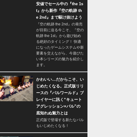
安値でセール中の『the 1s
t』から新作『空の軌跡 th
e 2nd』まで駆け抜けよう
『空の軌跡 the 2nd』の発売
が目前に迫る今こそ、『空の
軌跡 the 1st』から遊び始め
る絶好のタイミング！ 快適
になったゲームシステムや新
要素を交えながら、今遊びた
い本シリーズの魅力を紹介し
ます。
かわいい…だからこそ、い
じめたくなる。正式版リリ
ースの『パルワールド』プ
レイヤーに訊く“キュート
アグレッション×パル”の
底知れぬ魅力とは
正式版で登場する新たなパル
もいじめたくなる！