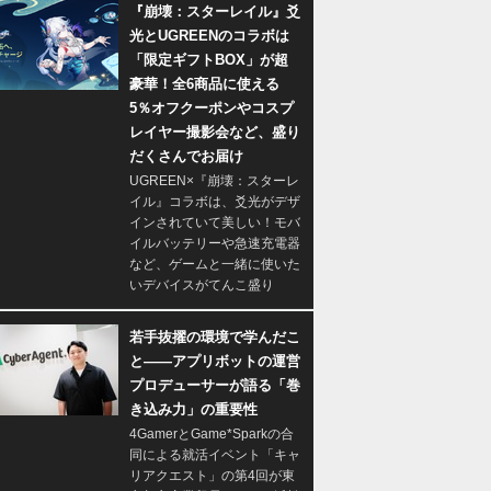
『崩壊：スターレイル』爻
光とUGREENのコラボは
「限定ギフトBOX」が超
豪華！全6商品に使える
5％オフクーポンやコスプ
レイヤー撮影会など、盛り
だくさんでお届け
UGREEN×『崩壊：スターレ
イル』コラボは、爻光がデザ
インされていて美しい！モバ
イルバッテリーや急速充電器
など、ゲームと一緒に使いた
いデバイスがてんこ盛り
若手抜擢の環境で学んだこ
と――アプリボットの運営
プロデューサーが語る「巻
き込み力」の重要性
4GamerとGame*Sparkの合
同による就活イベント「キャ
リアクエスト」の第4回が東