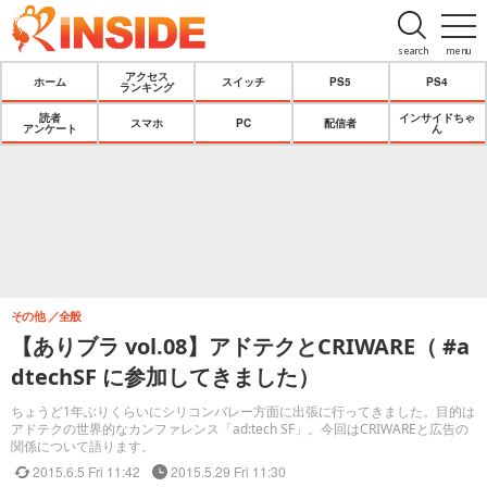
search
menu
アクセス
ホーム
スイッチ
PS5
PS4
ランキング
読者
インサイドちゃ
スマホ
PC
配信者
アンケート
ん
その他
全般
【ありブラ vol.08】アドテクとCRIWARE（ #a
dtechSF に参加してきました）
ちょうど1年ぶりくらいにシリコンバレー方面に出張に行ってきました。目的は
アドテクの世界的なカンファレンス「ad:tech SF」。今回はCRIWAREと広告の
関係について語ります。
2015.6.5 Fri 11:42
2015.5.29 Fri 11:30