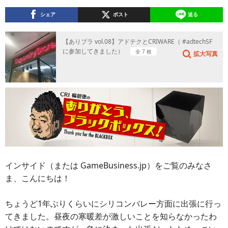
シェア
ポスト
送る
【ありブラ vol.08】アドテクとCRIWARE（ #adtechSF
に参加してきました）
全 7 枚
拡大写真
インサイド（または GameBusiness.jp）をご覧のみなさ
ま、こんにちは！
ちょうど1年ぶりくらいにシリコンバレー方面に出張に行っ
てきました。昼夜の寒暖差が激しいことを知らなかったわ