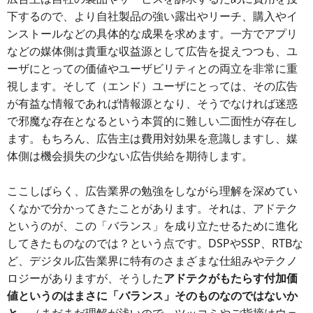
下するので、より自社製品の強い露出やリーチ、購入やイ
ンストールなどの具体的な成果を求めます。一方でアプリ
などの媒体側は貴重な収益源として広告を捉えつつも、ユ
ーザにとっての価値やユーザビリティとの両立を非常に重
視します。そして（エンド）ユーザにとっては、その広告
が有益な情報であれば情報源となり、そうでなければ迷惑
で邪魔な存在となるという本質的に難しい二面性が存在し
ます。もちろん、広告主は費用対効果を意識しますし、媒
体側は機会損失の少ない広告供給を期待します。
ここしばらく、広告業界の勉強をしながら理解を深めてい
くなかで分かってきたことがあります。それは、アドテク
というのが、この「バランス」を成り立たせるために進化
してきたものなのでは？という点です。DSPやSSP、RTBな
ど、デジタル広告業界に特有のさまざまな仕組みやテクノ
ロジーがありますが、そうした
アドテクがもたらす付加価
値というのはまさに「バランス」そのものなのではないか
と。
（まだまだ理解が浅いので、ツッコミやご指摘はウェ