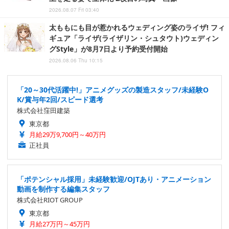
2026.08.07 Fri 03:40
太ももにも目が惹かれるウェディング姿のライザ! フィ
ギュア「ライザ(ライザリン・シュタウト)ウェディン
グStyle」が8月7日より予約受付開始
2026.08.06 Thu 10:15
「20～30代活躍中!」アニメグッズの製造スタッフ/未経験O
K/賞与年2回/スピード選考
株式会社窪田建築
東京都
月給29万9,700円～40万円
正社員
「ポテンシャル採用」未経験歓迎/OJTあり・アニメーション
動画を制作する編集スタッフ
株式会社RIOT GROUP
東京都
月給27万円～45万円