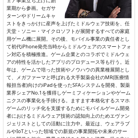
ェア事業立ち上げに創
業期から参画。セガサ
ターンやドリームキャ
ストをきっかけに産声を上げたミドルウェア技術を、任
天堂・ソニー・マイクロソフトが展開するすべての家庭
用ゲーム機に展開。その後、モバイル事業の責任者とし
て初代iPhone発売当時からミドルウェアのスマートフォ
ン対応を積極推進。ゲーム企業とのコラボでミドルウェ
アの特性を活かしたアプリのプロデュース等も行う。近
年は、ゲームで培った技術やノウハウの異業種展開とし
て、メガファーマと呼ばれる大手製薬会社のMR(医療情
報担当者)向けのiPadを使ったSFAシステムを開発、製薬
業界シェアNo.1を獲得しゲーミフィケーションやゲーム
ニクスの事業化を手掛ける。ますます本格化するスマホ
ゲームのリッチ化を支援するためにモバイルゲーム開発
者におけるミドルウェア技術の認知向上のためエヴァン
ジェリストとしての活動に注力中。最近は、ウェアラブ
ルやIoTといった領域での新規の事業開拓や未来のサー