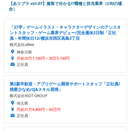
【ありブラ vol.07】服装で分かる!?職種と担当業界（CRIの場
合）
「27卒」ゲームイラスト・キャラクターデザインのアシスタ
ントスタッフ・ゲーム業界デビュー/完全週休2日制「正社
員・年間休日12/横浜市西区高島3丁目
株式会社alBee
神奈川県
月給20万7,100円～30万5,100円
正社員
第2新卒歓迎・アプリゲーム開発サポートスタッフ「正社員/
残業少なめ/QAスキル習得」
株式会社RIOT GROUP
埼玉県
月給31万4,400円～60万円
正社員