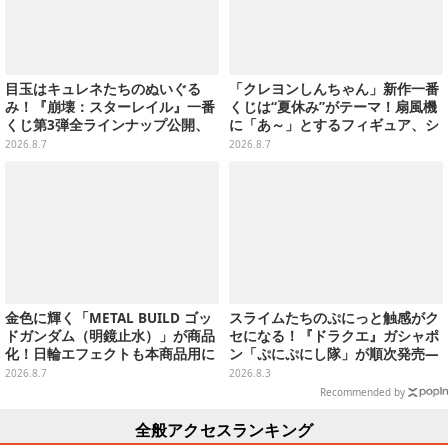
目玉はキュレネたちのぬいぐる
「クレヨンしんちゃん」新作一番
み！『崩壊：スターレイル』一番
くじは“夏休み”がテーマ！扇風機
くじ第3弾全ラインナップ公開、
に「あ～」とするフィギュア、シ
美麗ビジュアルのアクリルボード
ロのボウル皿など嬉しいラインナ
2026.8.7
2026.8.7
など用意
ップ
金色に輝く「METAL BUILD ゴッ
スライムたちのぷにっと触感がク
ドガンダム（明鏡止水）」が商品
セになる！『ドラクエ』ガシャポ
化！日輪エフェクトも本商品用に
ン「ぷにぷにし隊」が順次発売―
刷新した豪華仕様
全4種ではぐれメタルは固め
2026.8.7
2026.8.3
Recommended by
全般アクセスランキング