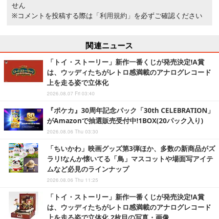
せん
※コメントを投稿する際は
「利用規約」
を必ずご確認ください
関連ニュース
「トイ・ストーリー」新作一番くじが発売決定!A賞
は、ウッディたちがレトロ感満載のアナログレコード
上を走る姿で立体化
2026.08.07 Fri 03:40
『ポケカ』30周年記念パック「30th CELEBRATION」
がAmazonで抽選販売受付中!1BOX(20パック入り)
2026.08.06 Thu 03:30
「ちいかわ」映画グッズ第3弾ほか、多数の新商品がズ
ラリ!なんか懐いてる「鳥」マスコットや場面写アイテ
ムなど必見のラインナップ
2026.08.06 Thu 11:25
「トイ・ストーリー」新作一番くじが発売決定!A賞
は、ウッディたちがレトロ感満載のアナログレコード
上を走る姿で立体化 2枚目の写真・画像