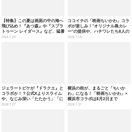
【特集】この夏は画面の中の海へ
ココイチの「映画ちいかわ」コラ
飛び込め！『あつ森』や『スプラ
ボが楽しみ！“オリジナル島カレ
トゥーン レイダース』など、猛暑
ー”の提供や、ハチワレたち8人の
を忘れて遊びたい“海ゲー”おすす
スプーン置きフィギュアをプレゼ
2026.7.20
2026.7.14
め5選
ント
ジェラートピケが『ドラクエ』と
横浜の街が、まるごと「ちいか
コラボか！？公式Xよりスライム
わ」になる！「映画ちいかわ」×
や、なじみ深い「たたかう」「に
横浜市コラボは8月2日まで
げる」のコマンドウィンドウが投
2026.7.27
2026.7.31
稿