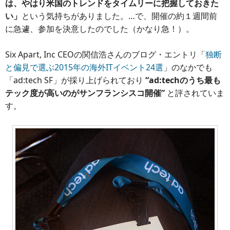
は、やはり米国のトレンドをタイムリーに把握しておきた
い」
という気持ちがありました。…で、開催の約１週間前
に急遽、参加を決意したのでした（かなり急！）。
Six Apart, Inc CEOの関信浩さんのブログ・エントリ「
独断
と偏見で選ぶ2015年の海外ITイベント24選
」のなかでも
「ad:tech SF」が採り上げられており
“ad:techのうち最も
テック度が高いのがサンフランシスコ開催”
と評されていま
す。