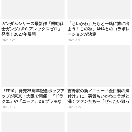
ガンダムシリーズ最新作「機動戦
「ちいかわ」たちと一緒に旅に出
士ガンダムRG アレックスゼロ」
よう！この秋、ANAとのコラボレ
発表！2027年展開
ーションが決定
2026.7.24
2026.8.4
『FF10』発売25周年記念ポップア
吉野家の新メニュー「金目鯛の煮
ップが東京・大阪で開催！『ドラ
付け」に、実質ちいかわコラボと
クエ』や『ニーア』2Ｂプラモな
沸くファンたち―「ぜったい狙っ
ども販売
ただろ！」「映画公開のタイミン
2026.7.17
2026.7.27
グで妙だな？」