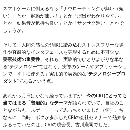
スマホゲームに例えるなら「ナウローディングが無い（短
い）」とか「起動が速い！」とか「演出がわかりやすい」
とか「効果音が気持ち良い」とか「サクサク進む」とかで
しょうか。
そして、人間の感性の領域に踏み込むストレスフリーな操
作や直感的なインタフェースを実現するために不可欠な、
要素技術の重要性
。それも、実験的でひとりよがりな単な
る“テクノロジー”ではなく、実際のゲームやアプリケーショ
ンで「すぐに使える」実用的で実効的な“
テクノロジープロ
ダクト
”であるという点。
あれから月日はかなり経っていますが、
今のCRIにとっても
当てはまる「普遍的」なテーマ
が語られていて、自社のこ
とながらも「スゲー！」って思っちゃいました（笑）。ち
なみに、当時、ボクが参加したCRIの会社セミナーで熱弁を
ふるっていたのは、CRIの現会長、古川憲司でした。