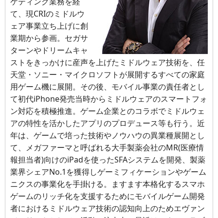
ケティング業務を経
て、現CRIのミドルウ
ェア事業立ち上げに創
業期から参画。セガサ
ターンやドリームキャ
ストをきっかけに産声を上げたミドルウェア技術を、任
天堂・ソニー・マイクロソフトが展開するすべての家庭
用ゲーム機に展開。その後、モバイル事業の責任者とし
て初代iPhone発売当時からミドルウェアのスマートフォ
ン対応を積極推進。ゲーム企業とのコラボでミドルウェ
アの特性を活かしたアプリのプロデュース等も行う。近
年は、ゲームで培った技術やノウハウの異業種展開とし
て、メガファーマと呼ばれる大手製薬会社のMR(医療情
報担当者)向けのiPadを使ったSFAシステムを開発、製薬
業界シェアNo.1を獲得しゲーミフィケーションやゲーム
ニクスの事業化を手掛ける。ますます本格化するスマホ
ゲームのリッチ化を支援するためにモバイルゲーム開発
者におけるミドルウェア技術の認知向上のためエヴァン