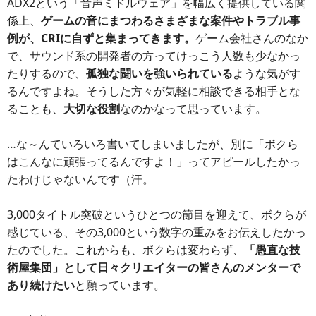
ADX2という「音声ミドルウェア」を幅広く提供している関
係上、
ゲームの音にまつわるさまざまな案件やトラブル事
例が、CRIに自ずと集まってきます。
ゲーム会社さんのなか
で、サウンド系の開発者の方ってけっこう人数も少なかっ
たりするので、
孤独な闘いを強いられている
ような気がす
るんですよね。そうした方々が気軽に相談できる相手とな
ることも、
大切な役割
なのかなって思っています。
…な～んていろいろ書いてしまいましたが、別に「ボクら
はこんなに頑張ってるんですよ！」ってアピールしたかっ
たわけじゃないんです（汗。
3,000タイトル突破というひとつの節目を迎えて、ボクらが
感じている、その3,000という数字の重みをお伝えしたかっ
たのでした。これからも、ボクらは変わらず、
「愚直な技
術屋集団」として日々クリエイターの皆さんのメンターで
あり続けたい
と願っています。