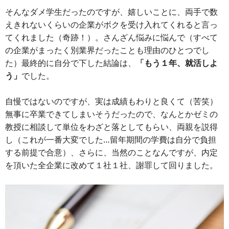
そんなダメ学生だったのですが、嬉しいことに、両手で数
えきれないくらいの企業がボクを受け入れてくれると言っ
てくれました（奇跡！）。さんざん悩みに悩んで（すべて
の企業がまったく別業界だったことも理由のひとつでし
た）最終的に自分で下した結論は、
「もう１年、就活しよ
う」
でした。
自慢ではないのですが、実は成績もわりと良くて（苦笑）
無事に卒業できてしまいそうだったので、なんとかゼミの
教授に相談して単位をわざと落としてもらい、両親を説得
し（これが一番大変でした…留年期間の学費は自分で負担
する前提で合意）、さらに、当然のことなんですが、内定
を頂いた全企業に改めて１社１社、謝罪して回りました。