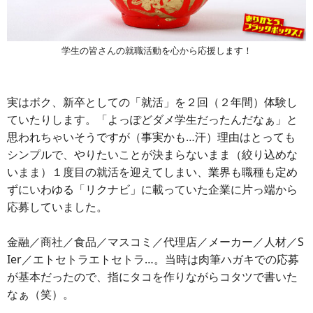
学生の皆さんの就職活動を心から応援します！
実はボク、新卒としての「就活」を２回（２年間）体験し
ていたりします。「よっぽどダメ学生だったんだなぁ」と
思われちゃいそうですが（事実かも…汗）理由はとっても
シンプルで、やりたいことが決まらないまま（絞り込めな
いまま）１度目の就活を迎えてしまい、業界も職種も定め
ずにいわゆる「リクナビ」に載っていた企業に片っ端から
応募していました。
金融／商社／食品／マスコミ／代理店／メーカー／人材／S
Ier／エトセトラエトセトラ…。当時は肉筆ハガキでの応募
が基本だったので、指にタコを作りながらコタツで書いた
なぁ（笑）。