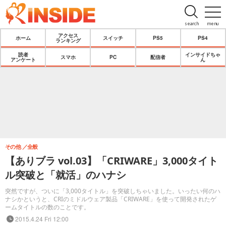
search
menu
アクセス
ホーム
スイッチ
PS5
PS4
ランキング
読者
インサイドちゃ
スマホ
PC
配信者
アンケート
ん
その他
全般
【ありブラ vol.03】「CRIWARE」3,000タイト
ル突破と「就活」のハナシ
突然ですが、ついに「3,000タイトル」を突破しちゃいました。いったい何のハ
ナシかというと、CRIのミドルウェア製品「CRIWARE」を使って開発されたゲ
ームタイトルの数のことです。
2015.4.24 Fri 12:00