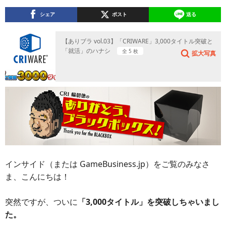
シェア
ポスト
送る
【ありブラ vol.03】「CRIWARE」3,000タイトル突破と
「就活」のハナシ
全 5 枚
拡大写真
インサイド（または GameBusiness.jp）をご覧のみなさ
ま、こんにちは！
突然ですが、ついに
「3,000タイトル」を突破しちゃいまし
た。