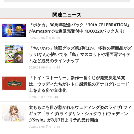
関連ニュース
『ポケカ』30周年記念パック「30th CELEBRATION」
がAmazonで抽選販売受付中!1BOX(20パック入り)
2026.08.06 Thu 03:30
「ちいかわ」映画グッズ第3弾ほか、多数の新商品がズ
ラリ!なんか懐いてる「鳥」マスコットや場面写アイテ
ムなど必見のラインナップ
2026.08.06 Thu 11:25
「トイ・ストーリー」新作一番くじが発売決定!A賞
は、ウッディたちがレトロ感満載のアナログレコード
上を走る姿で立体化
2026.08.07 Fri 03:40
太ももにも目が惹かれるウェディング姿のライザ! フィ
ギュア「ライザ(ライザリン・シュタウト)ウェディン
グStyle」が8月7日より予約受付開始
2026.08.06 Thu 10:15