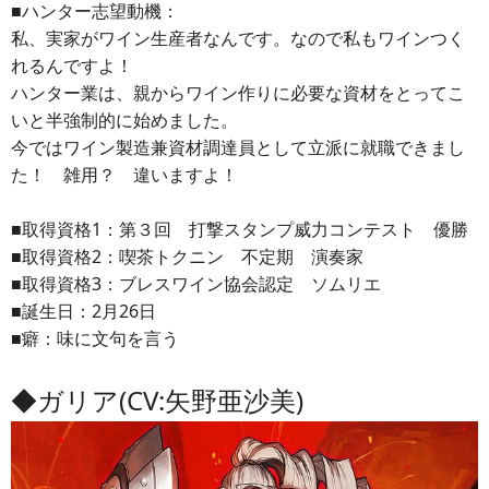
■ハンター志望動機：
私、実家がワイン生産者なんです。なので私もワインつく
れるんですよ！
ハンター業は、親からワイン作りに必要な資材をとってこ
いと半強制的に始めました。
今ではワイン製造兼資材調達員として立派に就職できまし
た！ 雑用？ 違いますよ！
■取得資格1：第３回 打撃スタンプ威力コンテスト 優勝
■取得資格2：喫茶トクニン 不定期 演奏家
■取得資格3：ブレスワイン協会認定 ソムリエ
■誕生日：2月26日
■癖：味に文句を言う
◆ガリア(CV:矢野亜沙美)