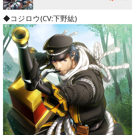
◆コジロウ(CV:下野紘)