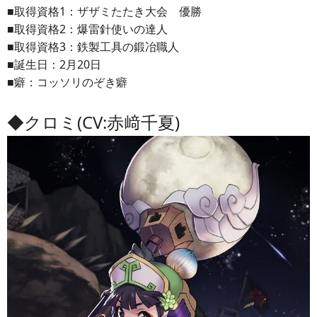
■取得資格1：ザザミたたき大会 優勝
■取得資格2：爆雷針使いの達人
■取得資格3：鉄製工具の鍛冶職人
■誕生日：2月20日
■癖：コッソリのぞき癖
◆クロミ(CV:赤﨑千夏)