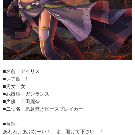
■名前：アイリス
■レア度：1
■男女：女
■武器種：ガンランス
■声優：上田麗奈
■二つ名：悪意無きピースブレイカー
■台詞：
あわわ、あぶなーい！ よ、避けて下さい！！