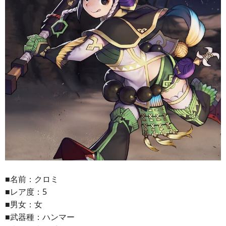
■名前：クロミ
■レア度：5
■男女：女
■武器種：ハンマー