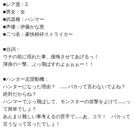
■レア度：2
■男女：女
■武器種：ハンマー
■声優：伊藤かな恵
■二つ名：豪快粉砕ストライカー
■台詞：
ウチの前に現れた事、後悔させてあげるっ！
渾身の一撃、ぶっ飛ばすわよぉぉぉー！！
■ハンター志望動機：
ハンターになった理由？ ……バカって言わないでよね？
絶対だからね？
ハンマーでぶっ飛ばして、モンスターの攻撃をよけて……っ
て簡単でしょ？
あんまり難しい事考えるの苦手で……あ、コラ！ バカって
言うなって言ったでしょ！