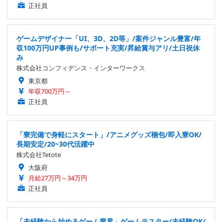
正社員
ゲームデザイナー「UI、3D、2D等」/案件ジャンル豊富/年
収100万円UP事例も/サポート充実/昇給賞与アリ/土日祝休
み
株式会社コンフィデンス・インターワークス
東京都
年収700万円～
正社員
「寮完備で身軽にスタート」/アニメグッズ梱包/即入寮OK/
長期安定/20~30代活躍中
株式会社Tetote
大阪府
月給27万円～34万円
正社員
「未経験から始めるゲーム業界」ゲームテスター/未経験OK/