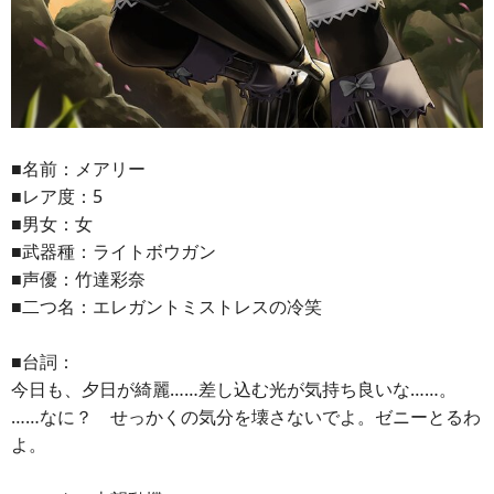
■名前：メアリー
■レア度：5
■男女：女
■武器種：ライトボウガン
■声優：竹達彩奈
■二つ名：エレガントミストレスの冷笑
■台詞：
今日も、夕日が綺麗……差し込む光が気持ち良いな……。
……なに？ せっかくの気分を壊さないでよ。ゼニーとるわ
よ。