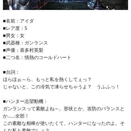
■名前：アイダ
■レア度：5
■男女：女
■武器種：ガンランス
■声優：喜多村英梨
■二つ名：情熱のコールドハート
■台詞：
ほらほぉ～ら、もっと私を熱くしてぇっ？
じゃないと、この冷気で凍らせちゃうよ？ うふふっ！
■ハンター志望動機：
ガンランスって素敵よね～。形状とか、攻防のバランスと
か……全部！
この素敵な相棒が使いたくて、ハンターになったのよ。そ
んな私も素敵でしょ？