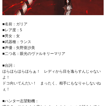
■名前：ガリア
■レア度：5
■男女：女
■武器種：ランス
■声優：矢野亜沙美
■二つ名：眼光のヴァルキリーマリア
■台詞：
ほらほらほらほらぁ！ レディから目を逸らすんじゃない
よ！
ドコ向いてんだい！ まったく、相手にもなりゃしないね
ぇ！
■ハンター志望動機：