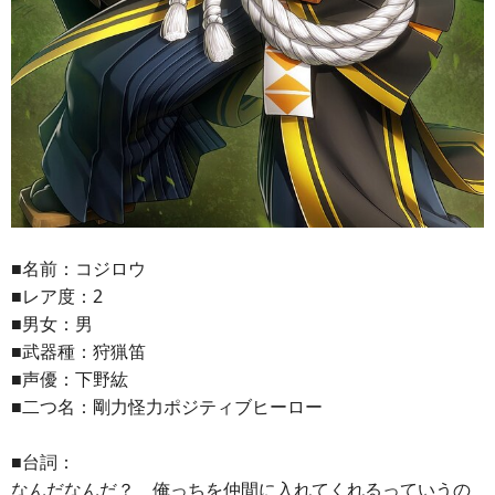
■名前：コジロウ
■レア度：2
■男女：男
■武器種：狩猟笛
■声優：下野紘
■二つ名：剛力怪力ポジティブヒーロー
■台詞：
なんだなんだ？ 俺っちを仲間に入れてくれるっていうの