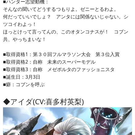
■ハンター志望動機：
そんなの聞いてどうするつもりよ。ゼニーとるわよ。
何だっていいでしょ？ アンタには関係ないじゃない。シ
ツコイわよっ！
ほっとけって言ってんの、このオタンコナスが！ コブン
共、やっちまいな！
■取得資格1：第３０回フルマラソン大会 第３位入賞
■取得資格2：自称 未来のスーパーモデル
■取得資格3：自称 メゼポルタのファッショニスタ
■誕生日：3月3日
■癖：コブンを呼ぶ
◆アイダ(CV:喜多村英梨)