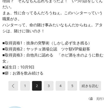
理由？ そんなもん忘れちまったよ！ いつの話をしてん
だい。
まぁ、性に合ってるんだろうねぇ。このハンターっていう
職業がさ。
ハンターって、命の賭け事みたいなもんだからねぇ。アタ
シは、賭けに強いのさ！
■取得資格1：捨身の突撃術（しかし必ず生き残る）
■取得資格2：ヤッチョ酒場公認 ツケ額VIP級顧客
■取得資格3：自他共に認める 「ホピ酒を水のように飲む
女」
■誕生日：10月9日
■癖：お酒を飲み続ける
«
1
2
3
4
5
続きを読む
《森 元行》