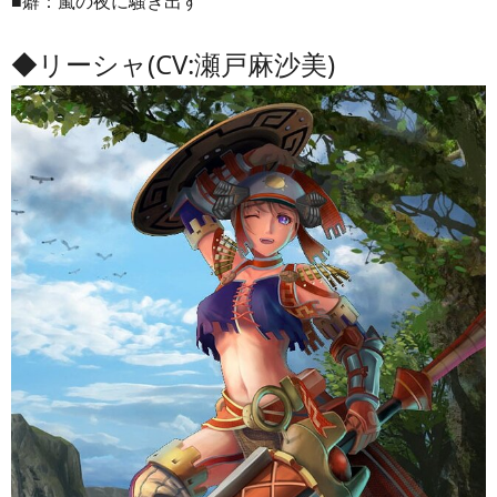
■癖：嵐の夜に騒ぎ出す
◆リーシャ(CV:瀬戸麻沙美)