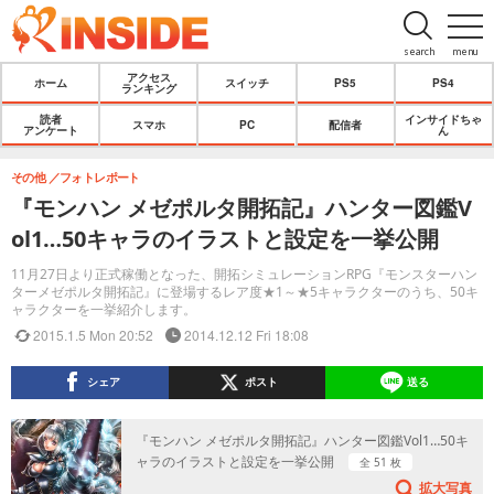
search
menu
アクセス
ホーム
スイッチ
PS5
PS4
ランキング
読者
インサイドちゃ
スマホ
PC
配信者
アンケート
ん
その他
フォトレポート
『モンハン メゼポルタ開拓記』ハンター図鑑V
ol1…50キャラのイラストと設定を一挙公開
11月27日より正式稼働となった、開拓シミュレーションRPG『モンスターハン
ターメゼポルタ開拓記』に登場するレア度★1～★5キャラクターのうち、50キ
ャラクターを一挙紹介します。
2015.1.5 Mon 20:52
2014.12.12 Fri 18:08
シェア
ポスト
送る
『モンハン メゼポルタ開拓記』ハンター図鑑Vol1…50キ
ャラのイラストと設定を一挙公開
全 51 枚
拡大写真