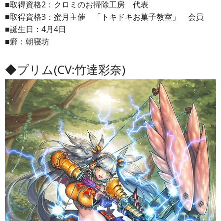
■取得資格2：クロミのお掃除工房 代表
■取得資格3：蜜月主催 「トキドキお菓子教室」 会員
■誕生日：4月4日
■癖：朝寝坊
◆プリム(CV:竹達彩奈)