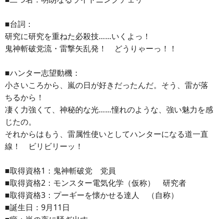
■台詞：
研究に研究を重ねた必殺技……いくよっ！
鬼神斬破党流・雷撃矢乱発！ どうりゃーっ！！
■ハンター志望動機：
小さいころから、嵐の日が好きだったんだ。そう、雷が落
ちるから！
凄く力強くて、神秘的な光……憧れのような、強い魅力を感
じたの。
それからはもう、雷属性使いとしてハンターになる道一直
線！ ビリビリーッ！
■取得資格1：鬼神斬破党 党員
■取得資格2：モンスター電気化学（仮称） 研究者
■取得資格3：プーギーを懐かせる達人 （自称）
■誕生日：9月11日