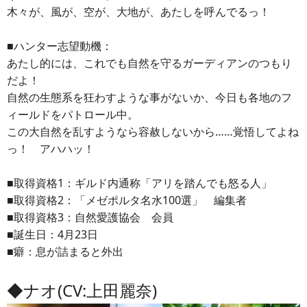
木々が、風が、空が、大地が、あたしを呼んでるっ！
■ハンター志望動機：
あたし的には、これでも自然を守るガーディアンのつもり
だよ！
自然の生態系を狂わすような事がないか、今日も各地のフ
ィールドをパトロール中。
この大自然を乱すようなら容赦しないから……覚悟してよね
っ！ アハハッ！
■取得資格1：ギルド内通称「アリを踏んでも怒る人」
■取得資格2：「メゼポルタ名水100選」 編集者
■取得資格3：自然愛護協会 会員
■誕生日：4月23日
■癖：息が詰まると外出
◆ナオ(CV:上田麗奈)