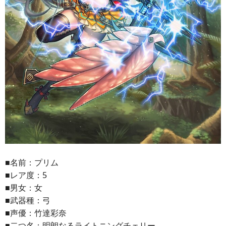
■名前：プリム
■レア度：5
■男女：女
■武器種：弓
■声優：竹達彩奈
■二つ名：明朗なるライトニングチェリー