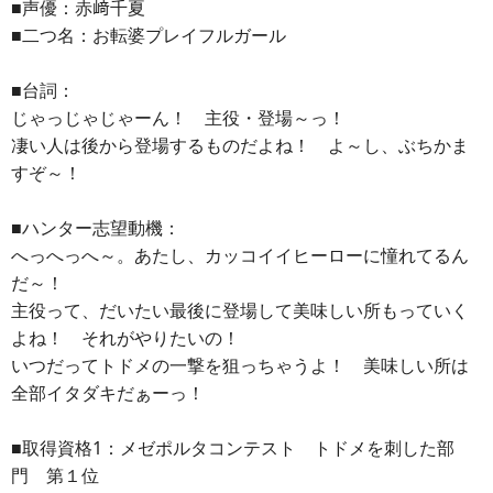
■声優：赤﨑千夏
■二つ名：お転婆プレイフルガール
■台詞：
じゃっじゃじゃーん！ 主役・登場～っ！
凄い人は後から登場するものだよね！ よ～し、ぶちかま
すぞ～！
■ハンター志望動機：
へっへっへ～。あたし、カッコイイヒーローに憧れてるん
だ～！
主役って、だいたい最後に登場して美味しい所もっていく
よね！ それがやりたいの！
いつだってトドメの一撃を狙っちゃうよ！ 美味しい所は
全部イタダキだぁーっ！
■取得資格1：メゼポルタコンテスト トドメを刺した部
門 第１位