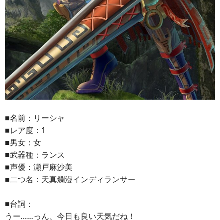
■名前：リーシャ
■レア度：1
■男女：女
■武器種：ランス
■声優：瀬戸麻沙美
■二つ名：天真爛漫インディランサー
■台詞：
うー……っん、今日も良い天気だね！