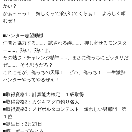
かい？
かぁ～～っ！ 嬉しくって涙が出てくらぁ！ よろしく頼
むぜ！
■ハンター志望動機：
仲間と協力する……、試される絆……、押し寄せるモンスタ
ー……。熱い、熱いぜ。
その熱さ・チャレンジ精神……、まさに俺っちにピッタリだ
ぜ……。そう思うだろ？
これこそが、俺っちの天職！ ビバ、俺っち！ 一生激熱
ハンターやってやるぜえ！
■取得資格1：計算能力検定 １級取得
■取得資格2：カジキマグロ釣り名人
■取得資格3：メゼポルタコンテスト 煩わしい男部門 第
１位
■誕生日：2月21日
■癖：ポーズをとる