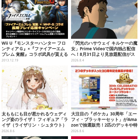
Wii U『モンスターハンター フロ
「閃光のハサウェイ キルケーの魔
ンティアＧ』×『ファイアーエム
女」Prime Videoで国内独占配信
ブレム 覚醒』コラボ武具が貰える
へ！8月31日より見放題配信がス
「長期プレイ応援キャンペーン」
タート
2013.12.19
2026.8.4
開催
太ももにも目が惹かれるウェディ
大注目の『ポケカ』30周年「エー
ング姿のライザ！ フィギュア「ラ
フィ・ブラッキーセット」がAma
イザ（ライザリン・シュタウト）
zonで抽選販売！2匹のデッキや特
ウェディングStyle」が8月7日よ
別カードを収録
2026.8.6
2026.8.6
り予約受付開始