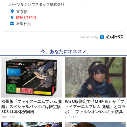
パーソルテンプスタッフ株式会社
東京都
時給1,750円
派遣社員
Sponsored by
今、あなたにオススメ
欧州版『ファイアーエムブレム 覚
Wii U版限定で『MHF-Ｇ』が『フ
醒』スペシャルパックには限定版
ァイアーエムブレム 覚醒』とコラ
3DS LL本体が同梱
ボ ― ファルシオンやルキナ防具
が実装
2013.2.15
2013.12.6