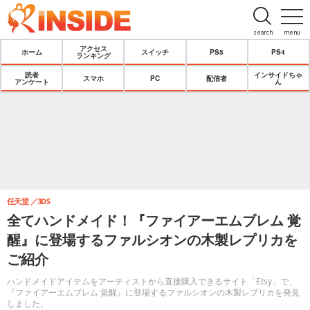
search
menu
アクセス
ホーム
スイッチ
PS5
PS4
ランキング
読者
インサイドちゃ
スマホ
PC
配信者
アンケート
ん
任天堂
3DS
全てハンドメイド！『ファイアーエムブレム 覚
醒』に登場するファルシオンの木製レプリカを
ご紹介
ハンドメイドアイテムをアーティストから直接購入できるサイト「Etsy」で、
『ファイアーエムブレム 覚醒』に登場するファルシオンの木製レプリカを発見
しました。