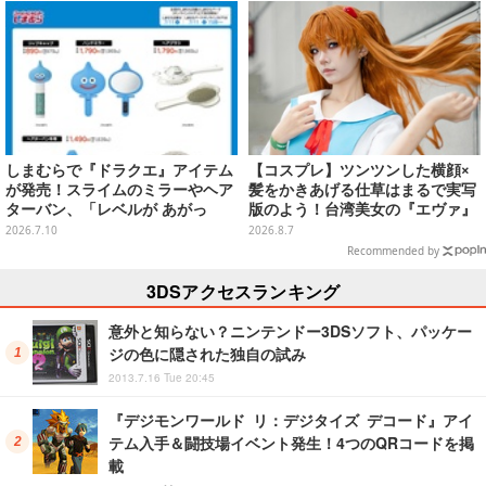
【CEDEC2026】
しまむらで『ドラクエ』アイテム
【コスプレ】ツンツンした横顔×
が発売！スライムのミラーやヘア
髪をかきあげる仕草はまるで実写
ターバン、「レベルが あがっ
版のよう！台湾美女の『エヴァ』
た！」アクセサリーなど
制服アスカが美しすぎた【写真8
2026.7.10
2026.8.7
枚】
Recommended by
3DSアクセスランキング
意外と知らない？ニンテンドー3DSソフト、パッケー
ジの色に隠された独自の試み
2013.7.16 Tue 20:45
『デジモンワールド リ：デジタイズ デコード』アイ
テム入手＆闘技場イベント発生！4つのQRコードを掲
載