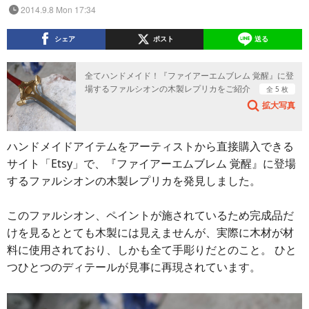
2014.9.8 Mon 17:34
シェア
ポスト
送る
全てハンドメイド！『ファイアーエムブレム 覚醒』に登
場するファルシオンの木製レプリカをご紹介
全 5 枚
拡大写真
ハンドメイドアイテムをアーティストから直接購入できる
サイト「Etsy」で、『ファイアーエムブレム 覚醒』に登場
するファルシオンの木製レプリカを発見しました。
このファルシオン、ペイントが施されているため完成品だ
けを見るととても木製には見えませんが、実際に木材が材
料に使用されており、しかも全て手彫りだとのこと。 ひと
つひとつのディテールが見事に再現されています。