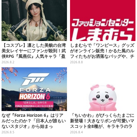
【コスプレ】凛とした美貌の台湾
しまむらで「ワンピース」グッズ
美女レイヤーにファンが殺到！武
がオンライン販売！かるた風のル
侠RPG『風燕伝』人気キャラ「盈
フィたちがお洒落なバッグや、チ
盈」を完璧に再現して会場を沸か
ョッパーが可愛いサンダルも
2026.8.2
2026.8.8
せる【写真19枚】
なぜ『Forza Horizon 6』はリア
「ちいかわ」がびっくらたまごに
ルだったのか？「日本人が誰もい
新登場！大きなリボンが可愛いマ
ないスタジオ」から始まっ
スコット全8種が、キラキラのラ
た、“生活感のある日本"の作り方
メ入り入浴剤から飛び出す
2026.8.5
2026.8.4