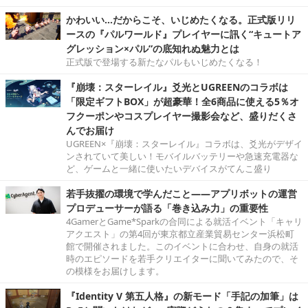
かわいい…だからこそ、いじめたくなる。正式版リリ
ースの『パルワールド』プレイヤーに訊く“キュートア
グレッション×パル”の底知れぬ魅力とは
正式版で登場する新たなパルもいじめたくなる！
『崩壊：スターレイル』爻光とUGREENのコラボは
「限定ギフトBOX」が超豪華！全6商品に使える5％オ
フクーポンやコスプレイヤー撮影会など、盛りだくさ
んでお届け
UGREEN×『崩壊：スターレイル』コラボは、爻光がデザイ
ンされていて美しい！モバイルバッテリーや急速充電器な
ど、ゲームと一緒に使いたいデバイスがてんこ盛り
若手抜擢の環境で学んだこと――アプリボットの運営
プロデューサーが語る「巻き込み力」の重要性
4GamerとGame*Sparkの合同による就活イベント「キャリ
アクエスト」の第4回が東京都立産業貿易センター浜松町
館で開催されました。このイベントに合わせ、自身の就活
時のエピソードを若手クリエイターに聞いてみたので、そ
の模様をお届けします。
『Identity V 第五人格』の新モード「手記の加筆」は