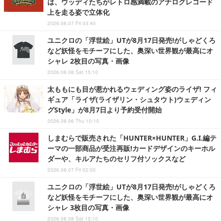
は、ウッディたちがレトロ感満載のアナログレコード
上を走る姿で立体化
2026.08.07 Fri 03:40
ユニクロの「浮世絵」UTが8月17日発売!がしゃどくろ
など妖怪をモチーフにした、奥深い世界観が最高にオ
シャレ 2枚目の写真・画像
2026.08.08 Sat 15:10
太ももにも目が惹かれるウェディング姿のライザ! フィ
ギュア「ライザ(ライザリン・シュタウト)ウェディン
グStyle」が8月7日より予約受付開始
2026.08.06 Thu 10:15
しまむらで販売された「HUNTER×HUNTER」G.I.編テ
ーマの一部商品が受注再販!カードデザインのキーホル
ダーや、キルアたちのセリフ付ソックスなど
2026.08.07 Fri 02:00
ユニクロの「浮世絵」UTが8月17日発売!がしゃどくろ
など妖怪をモチーフにした、奥深い世界観が最高にオ
シャレ 3枚目の写真・画像
2026.08.08 Sat 15:10