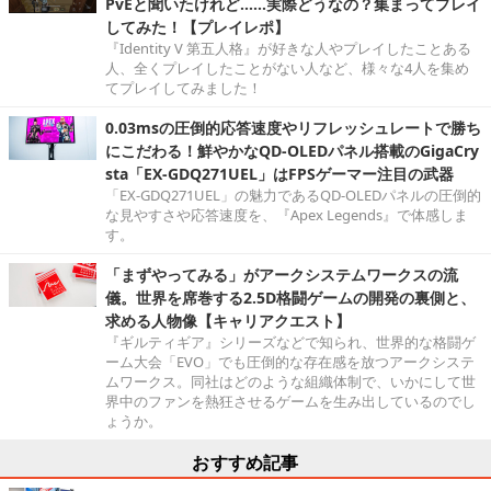
PvEと聞いたけれど……実際どうなの？集まってプレイ
してみた！【プレイレポ】
『Identity V 第五人格』が好きな人やプレイしたことある
人、全くプレイしたことがない人など、様々な4人を集め
てプレイしてみました！
0.03msの圧倒的応答速度やリフレッシュレートで勝ち
にこだわる！鮮やかなQD-OLEDパネル搭載のGigaCry
sta「EX-GDQ271UEL」はFPSゲーマー注目の武器
「EX-GDQ271UEL」の魅力であるQD-OLEDパネルの圧倒的
な見やすさや応答速度を、『Apex Legends』で体感しま
す。
「まずやってみる」がアークシステムワークスの流
儀。世界を席巻する2.5D格闘ゲームの開発の裏側と、
求める人物像【キャリアクエスト】
『ギルティギア』シリーズなどで知られ、世界的な格闘ゲ
ーム大会「EVO」でも圧倒的な存在感を放つアークシステ
ムワークス。同社はどのような組織体制で、いかにして世
界中のファンを熱狂させるゲームを生み出しているのでし
ょうか。
おすすめ記事