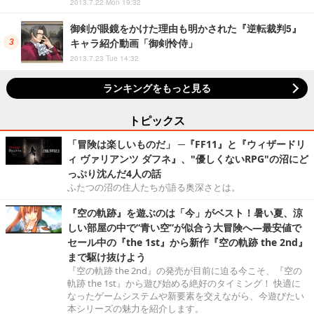
2013.7.22 Mon 19:32
御剣が眼鏡をかけた理由も明かされた『逆転裁判5』
キャラ紹介動画「御剣怜侍」
2013.7.23 Tue 14:32
ランキングをもっと見る
トピックス
「冒険は楽しいものだ」 ─『FF11』と『ウィザードリ
ィ ヴァリアンツ ダフネ』、"優しくないRPG"の沼にど
っぷり沈んだ4人の話
ふたつの沼の住人たちが語る奥深さとは。
『空の軌跡』を遊ぶのは「今」がベスト！暑い夏、涼
しい部屋の中で“青い空”が似合う大冒険へ―最安値で
セール中の『the 1st』から新作『空の軌跡 the 2nd』
まで駆け抜けよう
『空の軌跡 the 2nd』の発売が目前に迫る今こそ、『空の
軌跡 the 1st』から遊び始める絶好のタイミング！ 快適に
なったゲームシステムや新要素を交えながら、今遊びたい
本シリーズの魅力を紹介します。