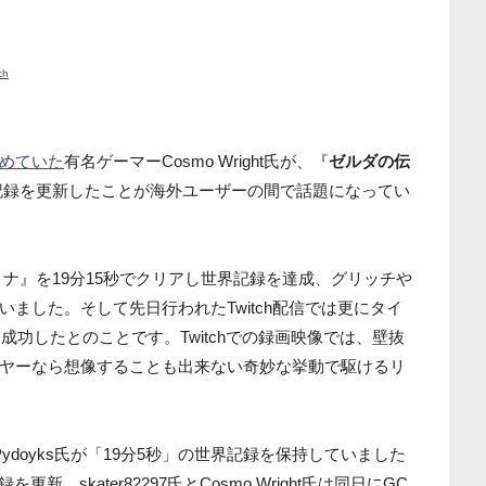
ch
めていた
有名ゲーマーCosmo Wright氏が、『
ゼルダの伝
記録を更新したことが海外ユーザーの間で話題になってい
オカリナ』を19分15秒でクリアし世界記録を達成、グリッチや
ました。そして先日行われたTwitch配信では更にタイ
成功したとのことです。Twitchでの録画映像では、壁抜
ヤーなら想像することも出来ない奇妙な挙動で駆けるリ
doyks氏が「19分5秒」の世界記録を保持していました
新。skater82297氏とCosmo Wright氏は同日にGC