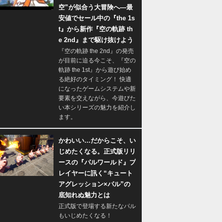
空”が似合う大冒険へ―最
安値でセール中の『the 1s
t』から新作『空の軌跡 th
e 2nd』まで駆け抜けよう
『空の軌跡 the 2nd』の発売
が目前に迫る今こそ、『空の
軌跡 the 1st』から遊び始め
る絶好のタイミング！ 快適
になったゲームシステムや新
要素を交えながら、今遊びた
い本シリーズの魅力を紹介し
ます。
かわいい…だからこそ、い
じめたくなる。正式版リリ
ースの『パルワールド』プ
レイヤーに訊く“キュート
アグレッション×パル”の
底知れぬ魅力とは
正式版で登場する新たなパル
もいじめたくなる！