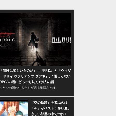
「冒険は楽しいものだ」 ─『FF11』と『ウィザ
ードリィ ヴァリアンツ ダフネ』、"優しくない
RPG"の沼にどっぷり沈んだ4人の話
ふたつの沼の住人たちが語る奥深さとは。
『空の軌跡』を遊ぶのは
「今」がベスト！暑い夏、
涼しい部屋の中で“青い