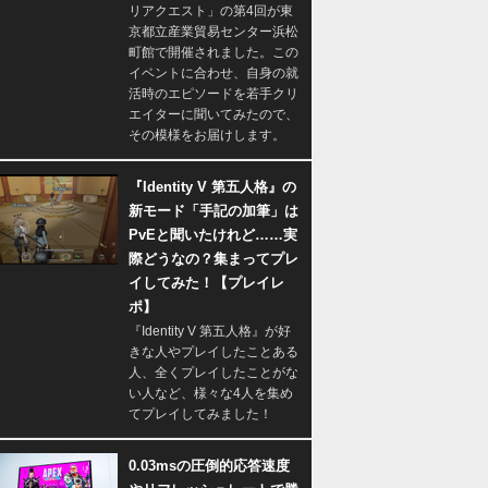
リアクエスト」の第4回が東
京都立産業貿易センター浜松
町館で開催されました。この
イベントに合わせ、自身の就
活時のエピソードを若手クリ
エイターに聞いてみたので、
その模様をお届けします。
『Identity V 第五人格』の
新モード「手記の加筆」は
PvEと聞いたけれど……実
際どうなの？集まってプレ
イしてみた！【プレイレ
ポ】
『Identity V 第五人格』が好
きな人やプレイしたことある
人、全くプレイしたことがな
い人など、様々な4人を集め
てプレイしてみました！
0.03msの圧倒的応答速度