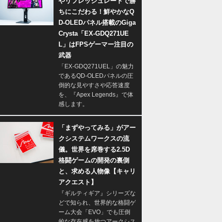
やリフレッシュレートで勝
ちにこだわる！鮮やかなQ
D-OLEDパネル搭載のGiga
Crysta「EX-GDQ271UE
L」はFPSゲーマー注目の
武器
「EX-GDQ271UEL」の魅力
であるQD-OLEDパネルの圧
倒的な見やすさや応答速度
を、『Apex Legends』で体
感します。
「まずやってみる」がアー
クシステムワークスの流
儀。世界を席巻する2.5D
格闘ゲームの開発の裏側
と、求める人物像【キャリ
アクエスト】
『ギルティギア』シリーズな
どで知られ、世界的な格闘ゲ
ーム大会「EVO」でも圧倒
的な存在感を放つアークシス