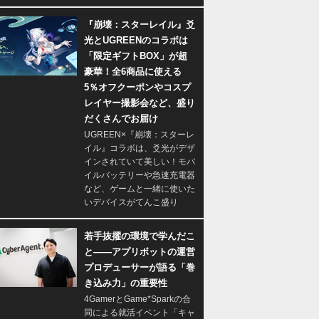
『崩壊：スターレイル』爻
光とUGREENのコラボは
「限定ギフトBOX」が超
豪華！全6商品に使える
5％オフクーポンやコスプ
レイヤー撮影会など、盛り
だくさんでお届け
UGREEN×『崩壊：スターレ
イル』コラボは、爻光がデザ
インされていて美しい！モバ
イルバッテリーや急速充電器
など、ゲームと一緒に使いた
いデバイスがてんこ盛り
若手抜擢の環境で学んだこ
と――アプリボットの運営
プロデューサーが語る「巻
き込み力」の重要性
4GamerとGame*Sparkの合
同による就活イベント「キャ