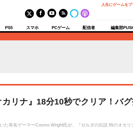
人生にゲームをプ
PS5
スマホ
PCゲーム
配信者
編集部PUS
オカリナ』18分10秒でクリア！バ
た有名ゲーマーCosmo Wright氏が、『ゼルダの伝説 時のオ
。