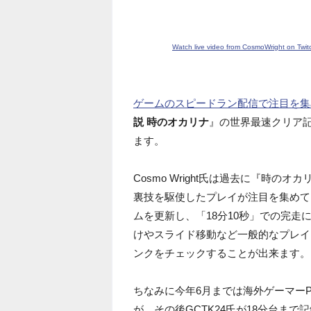
Watch live video from CosmoWright on Twit
ゲームのスピードラン配信で注目を集
説 時のオカリナ
』の世界最速クリア
ます。
Cosmo Wright氏は過去に『時の
裏技を駆使したプレイが注目を集めてい
ムを更新し、「18分10秒」での完走に
けやスライド移動など一般的なプレイ
ンクをチェックすることが出来ます。
ちなみに今年6月までは海外ゲーマーPy
が、その後GCTK24氏が18分台まで記録を更