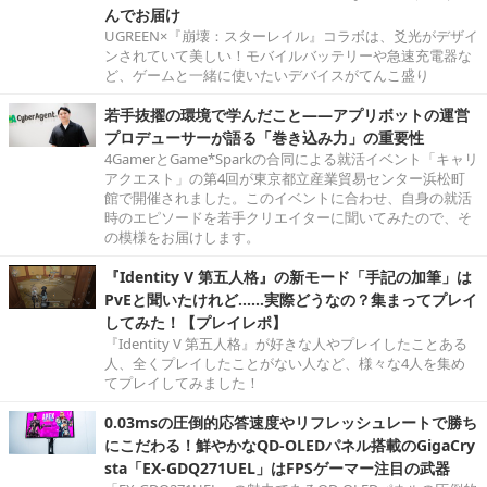
んでお届け
UGREEN×『崩壊：スターレイル』コラボは、爻光がデザイ
ンされていて美しい！モバイルバッテリーや急速充電器な
ど、ゲームと一緒に使いたいデバイスがてんこ盛り
若手抜擢の環境で学んだこと――アプリボットの運営
プロデューサーが語る「巻き込み力」の重要性
4GamerとGame*Sparkの合同による就活イベント「キャリ
アクエスト」の第4回が東京都立産業貿易センター浜松町
館で開催されました。このイベントに合わせ、自身の就活
時のエピソードを若手クリエイターに聞いてみたので、そ
の模様をお届けします。
『Identity V 第五人格』の新モード「手記の加筆」は
PvEと聞いたけれど……実際どうなの？集まってプレイ
してみた！【プレイレポ】
『Identity V 第五人格』が好きな人やプレイしたことある
人、全くプレイしたことがない人など、様々な4人を集め
てプレイしてみました！
0.03msの圧倒的応答速度やリフレッシュレートで勝ち
にこだわる！鮮やかなQD-OLEDパネル搭載のGigaCry
sta「EX-GDQ271UEL」はFPSゲーマー注目の武器