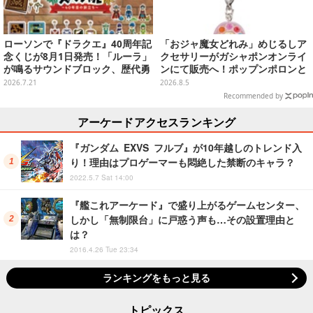
ローソンで『ドラクエ』40周年記
「おジャ魔女どれみ」めじるしア
念くじが8月1日発売！「ルーラ」
クセサリーがガシャポンオンライ
が鳴るサウンドブロック、歴代勇
ンにて販売へ！ポップンポロンと
者＆スライムのフィギュアなど、
魔法玉の2連チャームなど全9種
2026.7.21
2026.8.5
シリーズを振り返る景品盛りだく
Recommended by
さん
アーケードアクセスランキング
『ガンダム EXVS フルブ』が10年越しのトレンド入
り！理由はプロゲーマーも悶絶した禁断のキャラ？
2022.5.7 Sat 14:00
『艦これアーケード』で盛り上がるゲームセンター、
しかし「無制限台」に戸惑う声も…その設置理由と
は？
2016.4.26 Tue 23:34
ランキングをもっと見る
トピックス