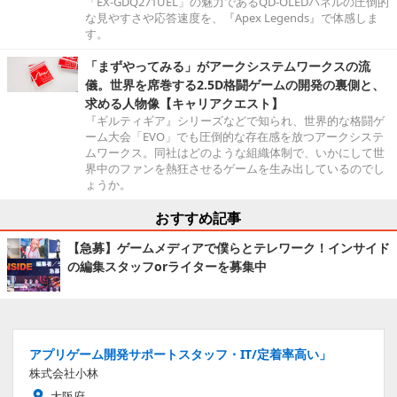
「EX-GDQ271UEL」の魅力であるQD-OLEDパネルの圧倒的
な見やすさや応答速度を、『Apex Legends』で体感しま
す。
「まずやってみる」がアークシステムワークスの流
儀。世界を席巻する2.5D格闘ゲームの開発の裏側と、
求める人物像【キャリアクエスト】
『ギルティギア』シリーズなどで知られ、世界的な格闘ゲ
ーム大会「EVO」でも圧倒的な存在感を放つアークシステ
ムワークス。同社はどのような組織体制で、いかにして世
界中のファンを熱狂させるゲームを生み出しているのでし
ょうか。
おすすめ記事
【急募】ゲームメディアで僕らとテレワーク！インサイド
の編集スタッフorライターを募集中
アプリゲーム開発サポートスタッフ・IT/定着率高い」
株式会社小林
大阪府