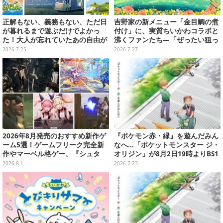
正解もない、義務もない、ただ日
吉野家の新メニュー「金目鯛の煮
が暮れるまで遊ぶだけでよかっ
付け」に、実質ちいかわコラボと
た！大人が忘れていたあの自由が
沸くファンたち―「ぜったい狙っ
蘇るノスタルジー夏休みゲームお
ただろ！」「映画公開のタイミン
2026.7.25
2026.7.27
すすめ5選【特集】
グで妙だな？」
2026年8月発売のおすすめ新作ゲ
『ポケモン赤・緑』を遊んだみん
ーム5選！ゲームフリーク完全新
なへ…「ポケットモンスター ジ・
作やマーベル格ゲー、『シュタ
オリジン」が8月2日19時よりBS1
ゲ』リブートなど注目作が目白押
2・日曜アニメ劇場で放送決定！
2026.8.1
2026.7.23
し【特集】