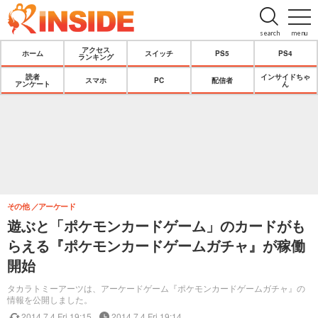
search
menu
アクセス
ホーム
スイッチ
PS5
PS4
ランキング
読者
インサイドちゃ
スマホ
PC
配信者
アンケート
ん
その他
アーケード
遊ぶと「ポケモンカードゲーム」のカードがも
らえる『ポケモンカードゲームガチャ』が稼働
開始
タカラトミーアーツは、アーケードゲーム『ポケモンカードゲームガチャ』の
情報を公開しました。
2014.7.4 Fri 19:15
2014.7.4 Fri 19:14