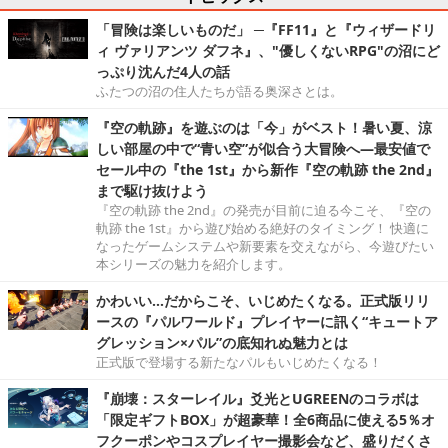
「冒険は楽しいものだ」 ─『FF11』と『ウィザードリ
ィ ヴァリアンツ ダフネ』、"優しくないRPG"の沼にど
っぷり沈んだ4人の話
ふたつの沼の住人たちが語る奥深さとは。
『空の軌跡』を遊ぶのは「今」がベスト！暑い夏、涼
しい部屋の中で“青い空”が似合う大冒険へ―最安値で
セール中の『the 1st』から新作『空の軌跡 the 2nd』
まで駆け抜けよう
『空の軌跡 the 2nd』の発売が目前に迫る今こそ、『空の
軌跡 the 1st』から遊び始める絶好のタイミング！ 快適に
なったゲームシステムや新要素を交えながら、今遊びたい
本シリーズの魅力を紹介します。
かわいい…だからこそ、いじめたくなる。正式版リリ
ースの『パルワールド』プレイヤーに訊く“キュートア
グレッション×パル”の底知れぬ魅力とは
正式版で登場する新たなパルもいじめたくなる！
『崩壊：スターレイル』爻光とUGREENのコラボは
「限定ギフトBOX」が超豪華！全6商品に使える5％オ
フクーポンやコスプレイヤー撮影会など、盛りだくさ