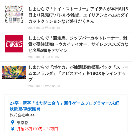
しまむらで「トイ・ストーリー」アイテムが本日8月5
日より発売!アパレルや雑貨、エイリアンとハムのダイ
カットクッションなど盛りだくさん
2026.08.05 Wed 01:10
しまむらで「競走馬」ジップパーカやトレーナー、雑
貨が受注販売!トウカイテイオー、サイレンススズカな
ど名馬5頭をデザイン
2026.08.04 Tue 05:35
しまむらで『ポケカ』が抽選販売!拡張パック「ストー
ムエメラルダ」「アビスアイ」各1BOXをラインナッ
プ
2026.08.05 Wed 05:00
27卒・新卒「まだ間に合う」新作ゲームプログラマー/未経
験歓迎/新規開発
株式会社alBee
東京都
月給26万100円～32万円