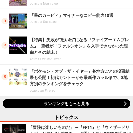
2018.2.5 Mon 12:00
『星のカービィ』マイナーなコピー能力10選
2018.2.3 Sat 12:00
【特集】失敗が“思い出”になる『ファイアーエムブレ
ム』─筆者が「ファルシオン」を入手できなかった理
由とその結末！
2017.11.27 Mon 12:00
「ポケモン・オブ・ザ・イヤー」各地方ごとの投票結
果も公開！初代カントーから最新作ガラルまで、8地
方別のランキングをチェック
2020.2.28 Fri 0:50
ランキングをもっと見る
トピックス
「冒険は楽しいものだ」 ─『FF11』と『ウィザードリ