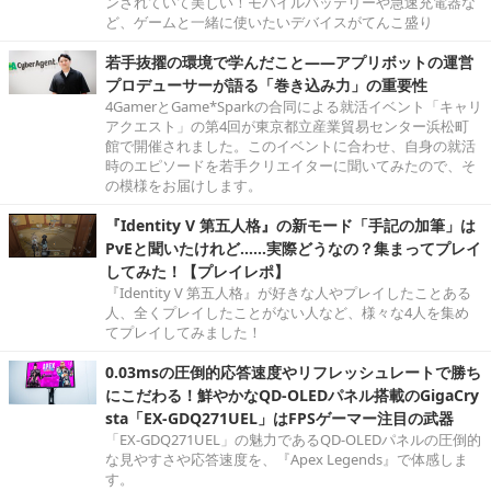
ンされていて美しい！モバイルバッテリーや急速充電器な
ど、ゲームと一緒に使いたいデバイスがてんこ盛り
若手抜擢の環境で学んだこと――アプリボットの運営
プロデューサーが語る「巻き込み力」の重要性
4GamerとGame*Sparkの合同による就活イベント「キャリ
アクエスト」の第4回が東京都立産業貿易センター浜松町
館で開催されました。このイベントに合わせ、自身の就活
時のエピソードを若手クリエイターに聞いてみたので、そ
の模様をお届けします。
『Identity V 第五人格』の新モード「手記の加筆」は
PvEと聞いたけれど……実際どうなの？集まってプレイ
してみた！【プレイレポ】
『Identity V 第五人格』が好きな人やプレイしたことある
人、全くプレイしたことがない人など、様々な4人を集め
てプレイしてみました！
0.03msの圧倒的応答速度やリフレッシュレートで勝ち
にこだわる！鮮やかなQD-OLEDパネル搭載のGigaCry
sta「EX-GDQ271UEL」はFPSゲーマー注目の武器
「EX-GDQ271UEL」の魅力であるQD-OLEDパネルの圧倒的
な見やすさや応答速度を、『Apex Legends』で体感しま
す。