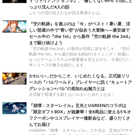
ィ ヴァリアンツ ダフネ』、"優しくないRPG"の沼にど
っぷり沈んだ4人の話
ふたつの沼の住人たちが語る奥深さとは。
『空の軌跡』を遊ぶのは「今」がベスト！暑い夏、涼
しい部屋の中で“青い空”が似合う大冒険へ―最安値で
セール中の『the 1st』から新作『空の軌跡 the 2nd』
まで駆け抜けよう
『空の軌跡 the 2nd』の発売が目前に迫る今こそ、『空の
軌跡 the 1st』から遊び始める絶好のタイミング！ 快適に
なったゲームシステムや新要素を交えながら、今遊びたい
本シリーズの魅力を紹介します。
かわいい…だからこそ、いじめたくなる。正式版リリ
ースの『パルワールド』プレイヤーに訊く“キュートア
グレッション×パル”の底知れぬ魅力とは
正式版で登場する新たなパルもいじめたくなる！
『崩壊：スターレイル』爻光とUGREENのコラボは
「限定ギフトBOX」が超豪華！全6商品に使える5％オ
フクーポンやコスプレイヤー撮影会など、盛りだくさ
んでお届け
UGREEN×『崩壊：スターレイル』コラボは、爻光がデザイ