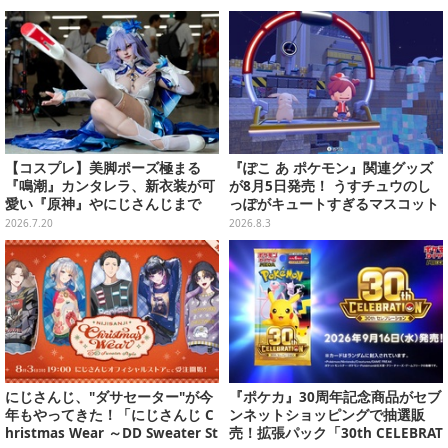
【コスプレ】美脚ポーズ極まる
『ぽこ あ ポケモン』関連グッズ
『鳴潮』カンタレラ、新衣装が可
が8月5日発売！ うすチュウのし
愛い『原神』やにじさんじまで
っぽがキュートすぎるマスコット
「アコスタ池袋」美麗レイヤー11
など、まとめてご紹介
2026.7.20
2026.8.3
選【写真50枚】
にじさんじ、"ダサセーター"が今
『ポケカ』30周年記念商品がセブ
年もやってきた！「にじさんじ C
ンネットショッピングで抽選販
hristmas Wear ～DD Sweater St
売！拡張パック「30th CELEBRAT