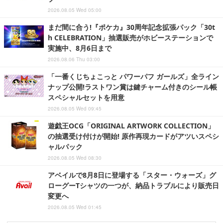
2026.08.05 Wed 05:00
まだ間に合う!『ポケカ』30周年記念拡張パック「30t
h CELEBRATION」抽選販売がホビーステーションで
実施中、8月6日まで
2026.08.06 Thu 03:00
「一番くじちょこっと パワーパフ ガールズ」全ライン
ナップ公開!ラストワン賞は鍵チャーム付きのシール帳
スペシャルセットを用意
2026.08.05 Wed 09:45
遊戯王OCG「ORIGINAL ARTWORK COLLECTION」
の抽選受け付けが開始! 原作再現カードがアツいスペシ
ャルパック
2026.08.05 Wed 08:30
アベイルで8月8日に登場する「スター・ウォーズ」グ
ローグーTシャツの一つが、納品トラブルにより販売日
変更へ
2026.08.05 Wed 01:45