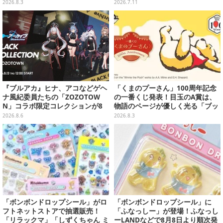
yle～」グッズが受注販売へ―狂
ION」と「エーフィ・ブラッキー
2026.8.3
2026.7.11
蘭メロコも「何からツッコめばい
セット」が対象
い」と困惑
『ブルアカ』ヒナ、アコなどゲヘ
「くまのプーさん」100周年記念
ナ風紀委員たちの「ZOZOTOW
の一番くじ発表！目玉のA賞は、
N」コラボ限定コレクションが8
物語のページが優しく光る「ブッ
月13日より販売開始
クシェイプドライト」
2026.8.6
2026.8.3
「ボンボンドロップシール」がロ
「ボンボンドロップシール」に
フトネットストアで抽選販売！
「ふなっしー」が登場！ふなっし
「リラックマ」「しずくちゃん ミ
ーLANDなどで8月8日より順次発