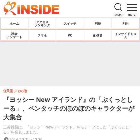
search
menu
アクセス
ホーム
スイッチ
PS5
PS4
ランキング
読者
インサイドちゃ
スマホ
PC
配信者
アンケート
ん
任天堂
その他
『ヨッシー New アイランド』の「ぷくっとし
ーる」、ペンタッチのほのぼのキャラクターが
大集合
三英貿易は、『ヨッシー New アイランド』をモチーフにした「ぷくっとしー
る」を発表しました。
2014.7.3 Thu 12:30