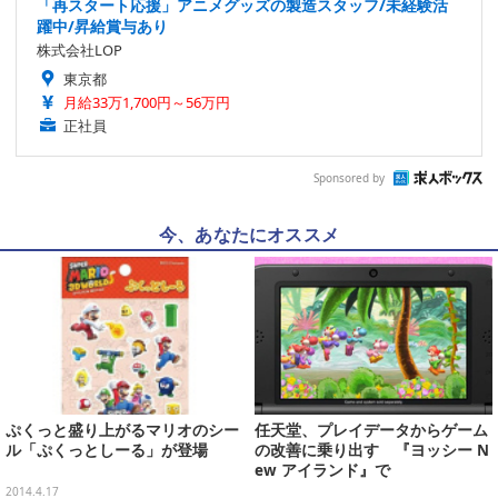
「再スタート応援」アニメグッズの製造スタッフ/未経験活
躍中/昇給賞与あり
株式会社LOP
東京都
月給33万1,700円～56万円
正社員
Sponsored by
今、あなたにオススメ
ぷくっと盛り上がるマリオのシー
任天堂、プレイデータからゲーム
ル「ぷくっとしーる」が登場
の改善に乗り出す 『ヨッシー N
ew アイランド』で
2014.4.17