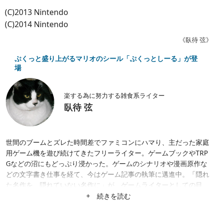
(C)2013 Nintendo
(C)2014 Nintendo
《臥待 弦》
ぷくっと盛り上がるマリオのシール「ぷくっとしーる」が登
場
楽する為に努力する雑食系ライター
臥待 弦
世間のブームとズレた時間差でファミコンにハマり、主だった家庭
用ゲーム機を遊び続けてきたフリーライター。ゲームブックやTRP
Gなどの沼にもどっぷり浸かった。ゲームのシナリオや漫画原作な
どの文字書き仕事を経て、今はゲーム記事の執筆に邁進中。「隠れ
た名作を、隠れていない名作に」が、ゲームライターとしての目
標。隙あらば、あまり知られていない作品にスポットを当てたが
+ 続きを読む
る。仕事は幅広く募集中。