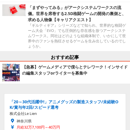
「まずやってみる」がアークシステムワークスの流
儀。世界を席巻する2.5D格闘ゲームの開発の裏側と、
求める人物像【キャリアクエスト】
『ギルティギア』シリーズなどで知られ、世界的な格闘ゲ
ーム大会「EVO」でも圧倒的な存在感を放つアークシステ
ムワークス。同社はどのような組織体制で、いかにして世
界中のファンを熱狂させるゲームを生み出しているのでし
ょうか。
おすすめ記事
【急募】ゲームメディアで僕らとテレワーク！インサイド
の編集スタッフorライターを募集中
「20～30代活躍中!」アニメグッズの製造スタッフ/未経験O
K/賞与年2回/スピード選考
株式会社Le Lien
神奈川県
月給32万7,100円～40万円