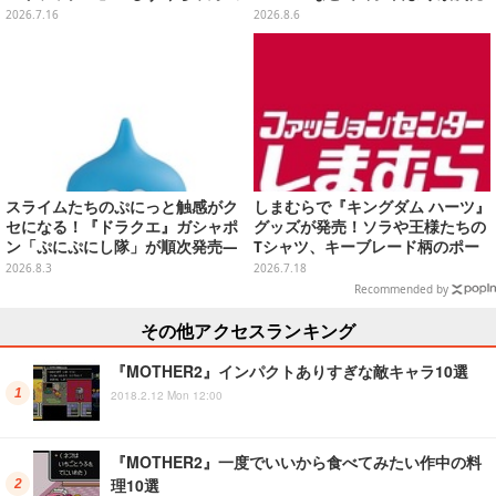
ニ」など全12種をラインナップ
売
2026.7.16
2026.8.6
スライムたちのぷにっと触感がク
しまむらで『キングダム ハーツ』
セになる！『ドラクエ』ガシャポ
グッズが発売！ソラや王様たちの
ン「ぷにぷにし隊」が順次発売―
Tシャツ、キーブレード柄のポー
全4種ではぐれメタルは固め
チなど幅広いデザイン
2026.8.3
2026.7.18
Recommended by
その他アクセスランキング
『MOTHER2』インパクトありすぎな敵キャラ10選
2018.2.12 Mon 12:00
『MOTHER2』一度でいいから食べてみたい作中の料
理10選