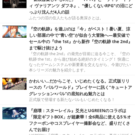
ィ ヴァリアンツ ダフネ』、"優しくないRPG"の沼にど
っぷり沈んだ4人の話
ふたつの沼の住人たちが語る奥深さとは。
『空の軌跡』を遊ぶのは「今」がベスト！暑い夏、涼
しい部屋の中で“青い空”が似合う大冒険へ―最安値で
セール中の『the 1st』から新作『空の軌跡 the 2nd』
まで駆け抜けよう
『空の軌跡 the 2nd』の発売が目前に迫る今こそ、『空の
軌跡 the 1st』から遊び始める絶好のタイミング！ 快適に
なったゲームシステムや新要素を交えながら、今遊びたい
本シリーズの魅力を紹介します。
かわいい…だからこそ、いじめたくなる。正式版リリ
ースの『パルワールド』プレイヤーに訊く“キュートア
グレッション×パル”の底知れぬ魅力とは
正式版で登場する新たなパルもいじめたくなる！
『崩壊：スターレイル』爻光とUGREENのコラボは
「限定ギフトBOX」が超豪華！全6商品に使える5％オ
フクーポンやコスプレイヤー撮影会など、盛りだくさ
んでお届け