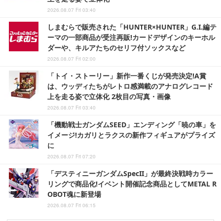
2026.08.07 Fri 03:40
しまむらで販売された「HUNTER×HUNTER」G.I.編テ
ーマの一部商品が受注再販!カードデザインのキーホル
ダーや、キルアたちのセリフ付ソックスなど
2026.08.07 Fri 02:00
「トイ・ストーリー」新作一番くじが発売決定!A賞
は、ウッディたちがレトロ感満載のアナログレコード
上を走る姿で立体化 2枚目の写真・画像
2026.08.07 Fri 03:40
「機動戦士ガンダムSEED」エンディング「暁の車」を
イメージ!カガリとラクスの新作フィギュアがプライズ
に
2026.08.07 Fri 07:20
「デスティニーガンダムSpecII」が最終決戦時カラー
リングで商品化!イベント開催記念商品としてMETAL R
OBOT魂に新登場
2026.08.07 Fri 06:15