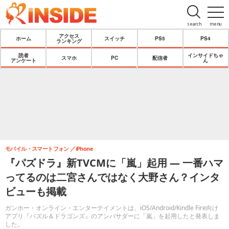
search
menu
アクセス
ホーム
スイッチ
PS5
PS4
ランキング
読者
インサイドちゃ
スマホ
PC
配信者
アンケート
ん
モバイル・スマートフォン
iPhone
『パズドラ』新TVCMに「嵐」起用 ― 一番ハマ
ってるのは二宮さんではなく大野さん？インタ
ビューも掲載
ガンホー・オンライン・エンターテイメントは、iOS/Android/Kindle Fire向け
アプリ『パズル＆ドラゴンズ』のアンバサダーに「嵐」を起用したと発表しま
した。