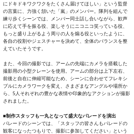
にドキドキワクワクをたくさん届けてほしい」という監督
の言葉に、力強く頷いた「嵐」のメンバー。隊列を組んで
練り歩くシーンでは、メンバー同士話し合いながら、歓声
に応えて手を振る役、楽しそうにニコニコ笑っている役、
もっと盛り上がるよう周りの人を煽る役といったように、
各自の役割やジェスチャーを決めて、全体のバランスを整
えていたそうです。
また、今回の撮影では、アームの先端にカメラを搭載した
撮影用の小型クレーンを使用。アームの部分は上下左右、
前後と自在に伸縮可能なため、シーンに合わせてフレキシ
ブルにカメラワークを変え、さまざまなアングルや場所か
ら、5人それぞれの豊かな表情や印象的なアクションが撮影
されました。
■制作スタッフも一丸となって盛大なパレードを演出
パレードのシーンでは、「スタッフの皆さんもパレードの
観客になったつもりで、撮影に参加してください」という