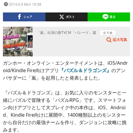
2014.6.9 Mon 16:38
シェア
ポスト
送る
「嵐」出演の新TVCM「パレード」篇
全 4 枚
拡大写真
ガンホー・オンライン・エンターテイメントは、iOS/Andr
oid/Kindle Fire向けアプリ
『パズル＆ドラゴンズ』
のアン
バサダーに「嵐」を起用したと発表しました。
『パズル＆ドラゴンズ』は、お気に入りのモンスターと一
緒にパズルで冒険する「パズルRPG」です。スマートフォ
ン向けアプリとして大ブレイク中の本作は、iOS、Androi
d、Kindle Fire向けに展開中。1400種類以上のモンスター
から自分だけの最強チームを作り、ダンジョンに攻略に挑
みます。