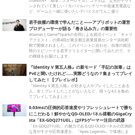
UGREEN×『崩壊：スターレイル』コラボは、爻光がデザイ
ンされていて美しい！モバイルバッテリーや急速充電器な
ど、ゲームと一緒に使いたいデバイスがてんこ盛り
若手抜擢の環境で学んだこと――アプリボットの運営
プロデューサーが語る「巻き込み力」の重要性
4GamerとGame*Sparkの合同による就活イベント「キャリ
アクエスト」の第4回が東京都立産業貿易センター浜松町
館で開催されました。このイベントに合わせ、自身の就活
時のエピソードを若手クリエイターに聞いてみたので、そ
の模様をお届けします。
『Identity V 第五人格』の新モード「手記の加筆」は
PvEと聞いたけれど……実際どうなの？集まってプレイ
してみた！【プレイレポ】
『Identity V 第五人格』が好きな人やプレイしたことある
人、全くプレイしたことがない人など、様々な4人を集め
てプレイしてみました！
0.03msの圧倒的応答速度やリフレッシュレートで勝ち
にこだわる！鮮やかなQD-OLEDパネル搭載のGigaCry
sta「EX-GDQ271UEL」はFPSゲーマー注目の武器
「EX-GDQ271UEL」の魅力であるQD-OLEDパネルの圧倒的
な見やすさや応答速度を、『Apex Legends』で体感しま