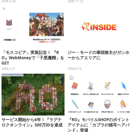
2008.4.30
2008.11.23
「モスコビア」実装記念！ 『R
ジー・モードの筆頭株主がガンホ
O』WebMoneyで「子悪魔帽」を
ーからアエリアに
GET
2008.5.21
2008.8.19
サービス開始から6年！『ラグナ
『RO』モバイルSHOPのポイント
ロクオンライン』300万IDを達成
アイテムに「カプラの猫耳ヘアバ
ンド」登場