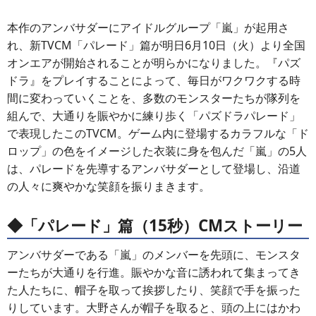
本作のアンバサダーにアイドルグループ「嵐」が起用さ
れ、新TVCM「パレード」篇が明日6月10日（火）より全国
オンエアが開始されることが明らかになりました。『パズ
ドラ』をプレイすることによって、毎日がワクワクする時
間に変わっていくことを、多数のモンスターたちが隊列を
組んで、大通りを賑やかに練り歩く「パズドラパレード」
で表現したこのTVCM。ゲーム内に登場するカラフルな「ド
ロップ」の色をイメージした衣装に身を包んだ「嵐」の5人
は、パレードを先導するアンバサダーとして登場し、沿道
の人々に爽やかな笑顔を振りまきます。
◆「パレード」篇（15秒）CMストーリー
アンバサダーである「嵐」のメンバーを先頭に、モンスタ
ーたちが大通りを行進。賑やかな音に誘われて集まってき
た人たちに、帽子を取って挨拶したり、笑顔で手を振った
りしています。大野さんが帽子を取ると、頭の上にはかわ