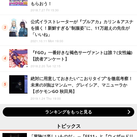
もらおう！
2018.7.27 Fri 15:30
公式イラストレーターが『ブルアカ』カリン＆アスナ
を描く！新鮮すぎる“制服姿”に、11万超えの先生が
「いいね」
2021.10.11 Mon 19:00
『FGO』一番好きな褐色サーヴァントは誰？(女性編)
【読者アンケート】
2018.2.20 Tue 12:15
絶対に用意しておきたい“こおりタイプ”を徹底考察！
未来の3強はマンムー、グレイシア、マニューラか
【ポケモンGO 秋田局】
2019.1.24 Thu 19:00
ランキングをもっと見る
トピックス
「冒険は楽しいものだ」 ─『FF11』と『ウィザードリ