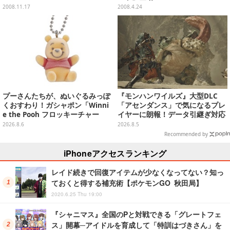
2008.11.17
2008.4.24
プーさんたちが、ぬいぐるみっぽ
『モンハンワイルズ』大型DLC
くおすわり！ガシャポン「Winni
「アセンダンス」で気になるプレ
e the Pooh フロッキーチャー
イヤーに朗報！データ引継ぎ対応
ム」ふわふわでどれも可愛い全4
の「序盤体験版」が本日8月5日配
2026.8.6
2026.8.5
種
信
Recommended by
iPhoneアクセスランキング
レイド続きで回復アイテムが少なくなってない？知っ
ておくと得する補充術【ポケモンGO 秋田局】
2020.6.25 Thu 19:00
『シャニマス』全国のPと対戦できる「グレートフェ
ス」開幕─アイドルを育成して「特訓はづきさん」を