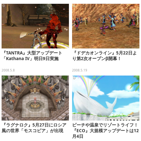
『TANTRA』大型アップデート
『ドデカオンライン』5月22日よ
「Kathana IV」明日9日実施
り第2次オープンβ開幕！
2008.5.8
2008.5.19
『ラグナロク』5月27日にロシア
ビーチや温泉でリゾートライフ！
風の世界「モスコビア」が出現
『ECO』大規模アップデートは12
月4日