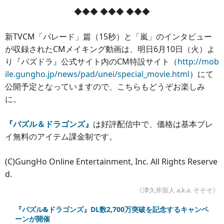
◆◆◆ ◆◆◆ ◆◆◆
新TVCM「パレード」篇（15秒）と「嵐」のインタビュー
が収録されたCMメイキング動画は、明日6月10日（火）よ
り『パズドラ』公式サイト内のCM特設サイト（
http://mob
ile.gungho.jp/news/pad/unei/special_movie.html
）にて
公開予定となっていますので、こちらもどうぞお楽しみ
に。
『パズル＆ドラゴンズ』
は好評配信中で、価格は基本プレ
イ無料のアイテム課金制です。
(C)GungHo Online Entertainment, Inc. All Rights Reserve
d.
《津久井箇人 a.k.a. そそそ》
『パズル&ドラゴンズ』DL数2,700万突破を記念するキャンペ
ーンが開催