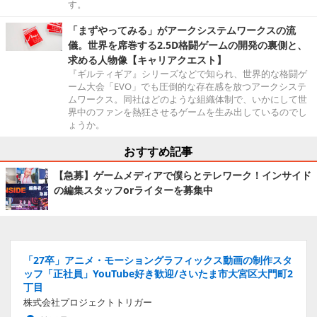
す。
「まずやってみる」がアークシステムワークスの流
儀。世界を席巻する2.5D格闘ゲームの開発の裏側と、
求める人物像【キャリアクエスト】
『ギルティギア』シリーズなどで知られ、世界的な格闘ゲ
ーム大会「EVO」でも圧倒的な存在感を放つアークシステ
ムワークス。同社はどのような組織体制で、いかにして世
界中のファンを熱狂させるゲームを生み出しているのでし
ょうか。
おすすめ記事
【急募】ゲームメディアで僕らとテレワーク！インサイド
の編集スタッフorライターを募集中
「27卒」アニメ・モーショングラフィックス動画の制作スタ
ッフ「正社員」YouTube好き歓迎/さいたま市大宮区大門町2
丁目
株式会社プロジェクトトリガー