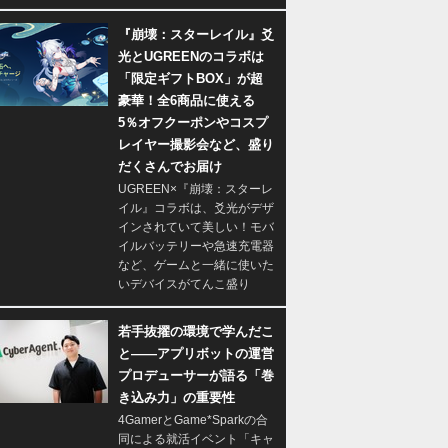
『崩壊：スターレイル』爻
光とUGREENのコラボは
「限定ギフトBOX」が超
豪華！全6商品に使える
5％オフクーポンやコスプ
レイヤー撮影会など、盛り
だくさんでお届け
UGREEN×『崩壊：スターレ
イル』コラボは、爻光がデザ
インされていて美しい！モバ
イルバッテリーや急速充電器
など、ゲームと一緒に使いた
いデバイスがてんこ盛り
若手抜擢の環境で学んだこ
と――アプリボットの運営
プロデューサーが語る「巻
き込み力」の重要性
4GamerとGame*Sparkの合
同による就活イベント「キャ