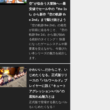
空”が似合う大冒険へ―最
安値でセール中の『the 1s
t』から新作『空の軌跡 th
e 2nd』まで駆け抜けよう
『空の軌跡 the 2nd』の発売
が目前に迫る今こそ、『空の
軌跡 the 1st』から遊び始め
る絶好のタイミング！ 快適
になったゲームシステムや新
要素を交えながら、今遊びた
い本シリーズの魅力を紹介し
ます。
かわいい…だからこそ、い
じめたくなる。正式版リリ
ースの『パルワールド』プ
レイヤーに訊く“キュート
アグレッション×パル”の
底知れぬ魅力とは
正式版で登場する新たなパル
もいじめたくなる！