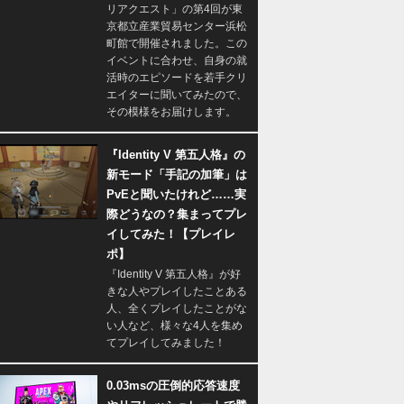
リアクエスト」の第4回が東
京都立産業貿易センター浜松
町館で開催されました。この
イベントに合わせ、自身の就
活時のエピソードを若手クリ
エイターに聞いてみたので、
その模様をお届けします。
『Identity V 第五人格』の
新モード「手記の加筆」は
PvEと聞いたけれど……実
際どうなの？集まってプレ
イしてみた！【プレイレ
ポ】
『Identity V 第五人格』が好
きな人やプレイしたことある
人、全くプレイしたことがな
い人など、様々な4人を集め
てプレイしてみました！
0.03msの圧倒的応答速度