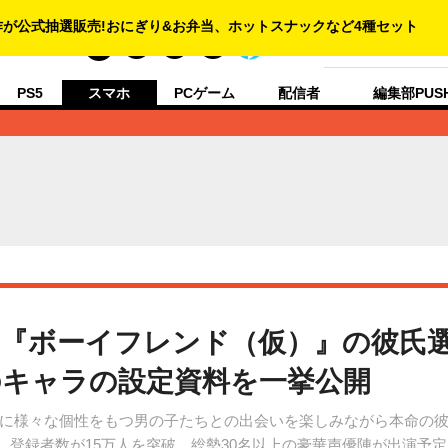
人生にゲームをプ
PS5
スマホ
PCゲーム
配信者
編集部PUS
『ボーイフレンド（仮）』の彼氏
のキャラの設定資料を一挙公開
に様々な個性をもつ男の子たちとの出会いを楽しみながら本命の彼
は、登録者数が15万人を突破。総勢30名以上の豪華声優陣が出演予