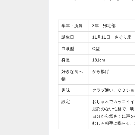
学年・所属
3年 帰宅部
誕生日
11月11日 さそり座
血液型
O型
身長
181cm
好きな食べ
から揚げ
物
趣味
クラブ通い、ＣＤショ
設定
おしゃれでカッコイイ
屈託のない性格で、明
自分から気さくに声を
むしろ相手に喋らせ、