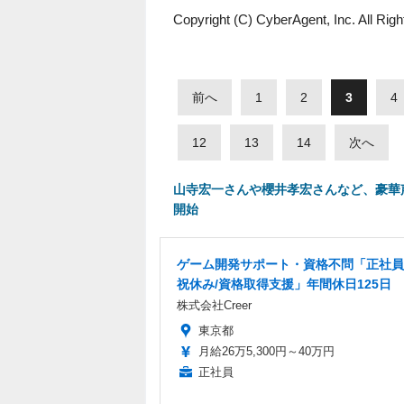
Copyright (C) CyberAgent, Inc. All Rig
前へ
1
2
3
4
12
13
14
次へ
山寺宏一さんや櫻井孝宏さんなど、豪華
開始
ゲーム開発サポート・資格不問「正社員
祝休み/資格取得支援」年間休日125日
株式会社Creer
東京都
月給26万5,300円～40万円
正社員