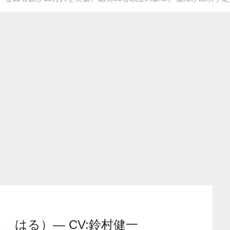
 はる）― CV:鈴村健一