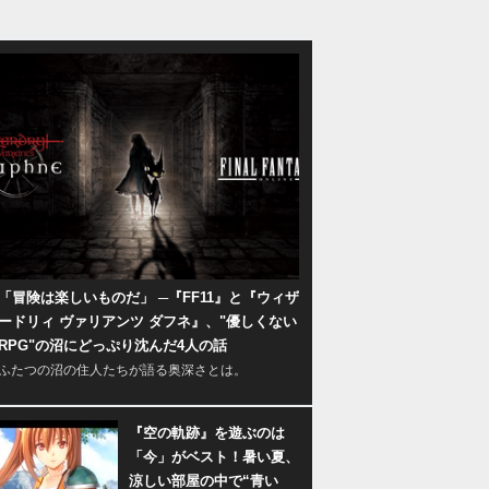
「冒険は楽しいものだ」 ─『FF11』と『ウィザ
ードリィ ヴァリアンツ ダフネ』、"優しくない
RPG"の沼にどっぷり沈んだ4人の話
ふたつの沼の住人たちが語る奥深さとは。
『空の軌跡』を遊ぶのは
「今」がベスト！暑い夏、
涼しい部屋の中で“青い