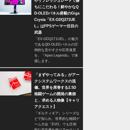
やリフレッシュレートで勝
ちにこだわる！鮮やかなQ
D-OLEDパネル搭載のGiga
Crysta「EX-GDQ271UE
L」はFPSゲーマー注目の
武器
「EX-GDQ271UEL」の魅力
であるQD-OLEDパネルの圧
倒的な見やすさや応答速度
を、『Apex Legends』で体
感します。
「まずやってみる」がアー
クシステムワークスの流
儀。世界を席巻する2.5D
格闘ゲームの開発の裏側
と、求める人物像【キャリ
アクエスト】
『ギルティギア』シリーズな
どで知られ、世界的な格闘ゲ
ーム大会「EVO」でも圧倒
的な存在感を放つアークシス