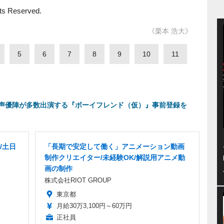
hts Reserved.
《栗本 浩大》
5
6
7
8
9
10
11
声優陣が多数出演する『ボーイフレンド（仮）』事前登録を
/土日
「長期で安定して働く」アニメーション動画
制作クリエイター/未経験OK/解説用アニメ動
画の制作
株式会社RIOT GROUP
東京都
月給30万3,100円～60万円
正社員