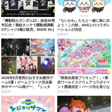
「機動戦士ガンダムZZ」放送40周
「ちいかわ」たちと一緒に旅に出
年記念！筆絵タッチで躍動感満載
よう！この秋、ANAとのコラボレ
のTシャツ3種が販売、MADE IN J
ーションが決定
APANで品質にもこだわり
2026.7.24
2026.8.4
2026年8月発売のおすすめ新作ゲ
「映画名探偵プリキュア！」×東
ーム5選！ゲームフリーク完全新
武ワールドスクウェアコラボイベ
作やマーベル格ゲー、『シュタ
ント開催決定！パーク内を巡りな
ゲ』リブートなど注目作が目白押
がらデフォルメフィギュア「ぷり
2026.8.1
2026.7.22
し【特集】
きゅ～と」を探そう