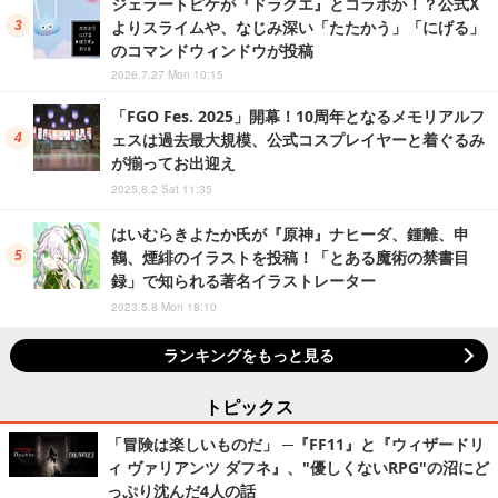
ジェラートピケが『ドラクエ』とコラボか！？公式X
よりスライムや、なじみ深い「たたかう」「にげる」
のコマンドウィンドウが投稿
2026.7.27 Mon 10:15
「FGO Fes. 2025」開幕！10周年となるメモリアルフ
ェスは過去最大規模、公式コスプレイヤーと着ぐるみ
が揃ってお出迎え
2025.8.2 Sat 11:35
はいむらきよたか氏が『原神』ナヒーダ、鍾離、申
鶴、煙緋のイラストを投稿！「とある魔術の禁書目
録」で知られる著名イラストレーター
2023.5.8 Mon 18:10
ランキングをもっと見る
トピックス
「冒険は楽しいものだ」 ─『FF11』と『ウィザードリ
ィ ヴァリアンツ ダフネ』、"優しくないRPG"の沼にど
っぷり沈んだ4人の話