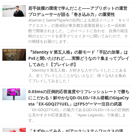
若手抜擢の環境で学んだこと――アプリボットの運営
プロデューサーが語る「巻き込み力」の重要性
4GamerとGame*Sparkの合同による就活イベント「キャリ
アクエスト」の第4回が東京都立産業貿易センター浜松町
館で開催されました。このイベントに合わせ、自身の就活
時のエピソードを若手クリエイターに聞いてみたので、そ
の模様をお届けします。
『Identity V 第五人格』の新モード「手記の加筆」は
PvEと聞いたけれど……実際どうなの？集まってプレイ
してみた！【プレイレポ】
『Identity V 第五人格』が好きな人やプレイしたことある
人、全くプレイしたことがない人など、様々な4人を集め
てプレイしてみました！
0.03msの圧倒的応答速度やリフレッシュレートで勝ち
にこだわる！鮮やかなQD-OLEDパネル搭載のGigaCry
sta「EX-GDQ271UEL」はFPSゲーマー注目の武器
「EX-GDQ271UEL」の魅力であるQD-OLEDパネルの圧倒的
な見やすさや応答速度を、『Apex Legends』で体感しま
す。
「まずやってみる」がアークシステムワークスの流