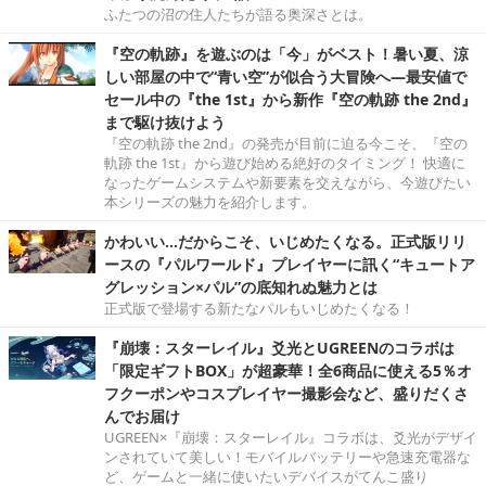
ふたつの沼の住人たちが語る奥深さとは。
『空の軌跡』を遊ぶのは「今」がベスト！暑い夏、涼
しい部屋の中で“青い空”が似合う大冒険へ―最安値で
セール中の『the 1st』から新作『空の軌跡 the 2nd』
まで駆け抜けよう
『空の軌跡 the 2nd』の発売が目前に迫る今こそ、『空の
軌跡 the 1st』から遊び始める絶好のタイミング！ 快適に
なったゲームシステムや新要素を交えながら、今遊びたい
本シリーズの魅力を紹介します。
かわいい…だからこそ、いじめたくなる。正式版リリ
ースの『パルワールド』プレイヤーに訊く“キュートア
グレッション×パル”の底知れぬ魅力とは
正式版で登場する新たなパルもいじめたくなる！
『崩壊：スターレイル』爻光とUGREENのコラボは
「限定ギフトBOX」が超豪華！全6商品に使える5％オ
フクーポンやコスプレイヤー撮影会など、盛りだくさ
んでお届け
UGREEN×『崩壊：スターレイル』コラボは、爻光がデザイ
ンされていて美しい！モバイルバッテリーや急速充電器な
ど、ゲームと一緒に使いたいデバイスがてんこ盛り