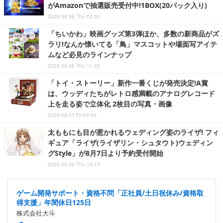
がAmazonで抽選販売受付中!1BOX(20パック入り)
2026.08.06 Thu 03:30
「ちいかわ」映画グッズ第3弾ほか、多数の新商品がズ
ラリ!なんか懐いてる「鳥」マスコットや場面写アイテ
ムなど必見のラインナップ
2026.08.06 Thu 11:25
「トイ・ストーリー」新作一番くじが発売決定!A賞
は、ウッディたちがレトロ感満載のアナログレコード
上を走る姿で立体化 2枚目の写真・画像
2026.08.07 Fri 03:40
太ももにも目が惹かれるウェディング姿のライザ! フィ
ギュア「ライザ(ライザリン・シュタウト)ウェディン
グStyle」が8月7日より予約受付開始
2026.08.06 Thu 10:15
ゲーム開発サポート・資格不問「正社員/土日祝休み/資格取
得支援」年間休日125日
株式会社大斗