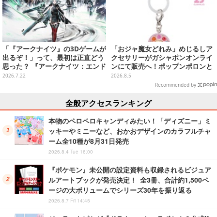
「『アークナイツ』の3Dゲームが
「おジャ魔女どれみ」めじるしア
出るぞ！」って、最初は正直どう
クセサリーがガシャポンオンライ
思った？ 『アークナイツ：エンド
ンにて販売へ！ポップンポロンと
フィールド』リリース半年を機
魔法玉の2連チャームなど全9種
2026.7.22
2026.8.5
に、4人のインフルエンサーに聞
Recommended by
いてみたーシリーズを“奥深く”ま
で追ってきたからこその視点【座
全般アクセスランキング
談会】
本物のペロペロキャンディみたい！「ディズニー」ミ
ッキーやミニーなど、おかおデザインのカラフルチャ
ーム全10種が8月31日発売
2026.8.4 Tue 16:00
『ポケモン』未公開の設定資料も収録されるビジュア
ルアートブックが発売決定！ 全3冊、合計約1,500ペ
ージの大ボリュームでシリーズ30年を振り返る
2026.8.7 Fri 14:45