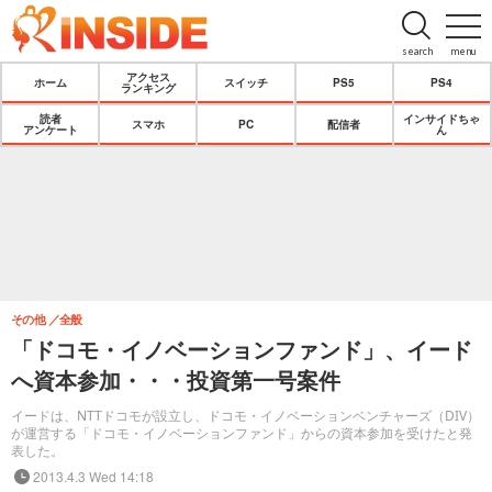
search
menu
アクセス
ホーム
スイッチ
PS5
PS4
ランキング
読者
インサイドちゃ
スマホ
PC
配信者
アンケート
ん
その他
全般
「ドコモ・イノベーションファンド」、イード
へ資本参加・・・投資第一号案件
イードは、NTTドコモが設立し、ドコモ・イノベーションベンチャーズ（DIV）
が運営する「ドコモ・イノベーションファンド」からの資本参加を受けたと発
表した。
2013.4.3 Wed 14:18