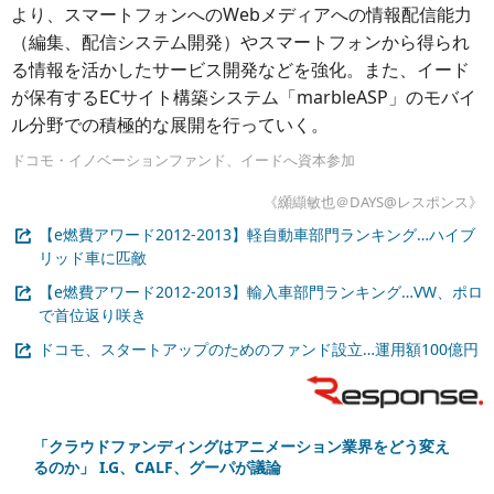
より、スマートフォンへのWebメディアへの情報配信能力
（編集、配信システム開発）やスマートフォンから得られ
る情報を活かしたサービス開発などを強化。また、イード
が保有するECサイト構築システム「marbleASP」のモバイ
ル分野での積極的な展開を行っていく。
ドコモ・イノベーションファンド、イードへ資本参加
《纐纈敏也＠DAYS@レスポンス》
【e燃費アワード2012-2013】軽自動車部門ランキング…ハイブ
リッド車に匹敵
【e燃費アワード2012-2013】輸入車部門ランキング…VW、ポロ
で首位返り咲き
ドコモ、スタートアップのためのファンド設立…運用額100億円
「クラウドファンディングはアニメーション業界をどう変え
るのか」 I.G、CALF、グーパが議論