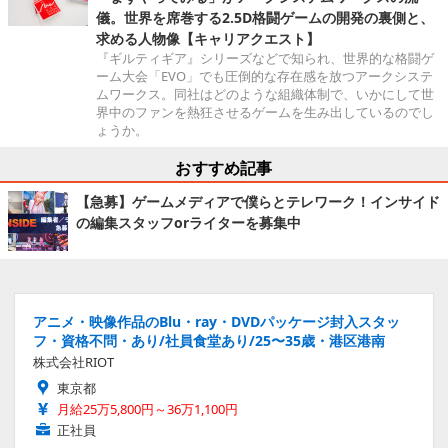
儀。世界を席巻する2.5D格闘ゲームの開発の裏側と、
求める人物像【キャリアクエスト】
『ギルティギア』シリーズなどで知られ、世界的な格闘ゲ
ーム大会「EVO」でも圧倒的な存在感を放つアークシステ
ムワークス。同社はどのような組織体制で、いかにして世
界中のファンを熱狂させるゲームを生み出しているのでし
ょうか。
おすすめ記事
【急募】ゲームメディアで僕らとテレワーク！インサイド
の編集スタッフorライターを募集中
アニメ・映像作品のBlu・ray・DVDパッケージ封入スタッ
フ・資格不問・あり/社員食堂あり/25〜35歳・港区港南
株式会社RIOT
東京都
月給25万5,800円～36万1,100円
正社員