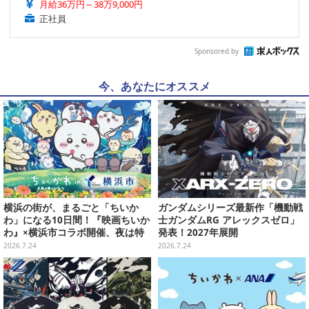
月給36万円～38万9,000円
正社員
Sponsored by
今、あなたにオススメ
横浜の街が、まるごと「ちいか
ガンダムシリーズ最新作「機動戦
わ」になる10日間！『映画ちいか
士ガンダムRG アレックスゼロ」
わ』×横浜市コラボ開催、夜は特
発表！2027年展開
別花火まで
2026.7.24
2026.7.24