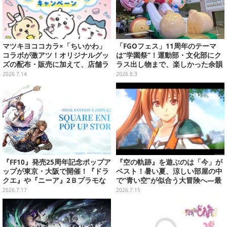
マツキヨココカラ×「ちいかわ」
「FGOフェス」11周年のテーマ
コラボが激アツ！オリジナルグッ
は“学園祭”！運動部・文化部にク
ズの配布・販売に加えて、店舗ラ
ラス出し物まで、楽しかった余韻
ッピングや”花火打ち上げ”まで盛
が残る思い出を写真たっぷりでお
2026.7.14
2026.8.3
り沢山
届け【写真180枚】
『FF10』発売25周年記念ポップア
『空の軌跡』を遊ぶのは「今」が
ップが東京・大阪で開催！『ドラ
ベスト！暑い夏、涼しい部屋の中
クエ』や『ニーア』2Ｂプラモな
で“青い空”が似合う大冒険へ―最
ども販売
安値でセール中の『the 1st』か
2026.7.17
2026.7.15
ら新作『空の軌跡 the 2nd』まで
駆け抜けよう