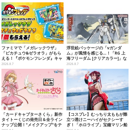
ト付き
も
ファミマで「メガレックウザ」
浮世絵パッケージの「νガンダ
「ピカチュウ&ゼラオラ」がもら
ム」が風情を感じる…！「RG 上
える！『ポケモンフレンダ』キャ
海フリーダム [クリアカラー]」な
ンペーンが8月11日開始
どガンプラ2商品が8月順次発売
2026.8.7
2026.8.7
「カードキャプターさくら」新作
【コスプレ】むっちり太ももが際
タイトーくじの発売日＆全ライン
立つ透けニーハイがセクシーす
ナップ公開！"メイクアップ"をテ
ぎ！「ホロライブ」宝鐘マリン船
ーマに、日常でも使いたくなるア
長が反則級の可愛いへそ出し姿で