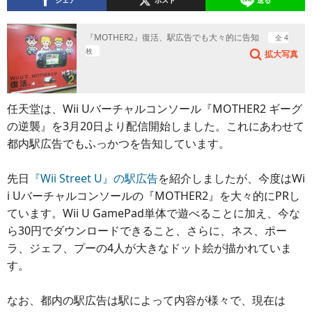
シェア
ポスト
送る
『MOTHER2』復活、駅広告でも大々的に告知
全 4
枚
拡大写真
任天堂は、Wii Uバーチャルコンソール『MOTHER2 ギーグ
の逆襲』を3月20日より配信開始しました。これにあわせて
都内駅広告でもふっかつを告知しています。
先日
『Wii Street U』の駅広告
を紹介しましたが、今度はWi
i Uバーチャルコンソールの『MOTHER2』を大々的にPRし
ています。Wii U GamePad単体で遊べることに加え、今な
ら30円でダウンロードできること、さらに、ネス、ポー
ラ、ジェフ、プーの4人が大きなドット絵が描かれていま
す。
なお、都内の駅広告は駅によって内容が様々で、現在は