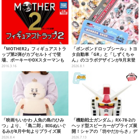
『MOTHER2』フィギュアストラ
「ボンボンドロップシール」トヨ
ップ第2弾がカプセルトイで登
タ自動車「GR」と「しずくちゃ
場、ポーキーやDXスターマンも
ん」のコラボデザインが9月末登
場！くま吉らも描かれた全4柄
2016.3.16
2026.8.1
「映画ちいかわ 人魚の島のひみ
「機動戦士ガンダム」RX-78-2の
つ」より、「島二郎」BIGぬいぐ
ヘッド型スピーカーがプライズ展
るみが8月中旬よりプライズ展
開！シャアの「坊やだからさ」デ
開！“味自慢”のエプロンはポケッ
ザインなどオシャレなグラス3種
2026.8.4
2026.7.13