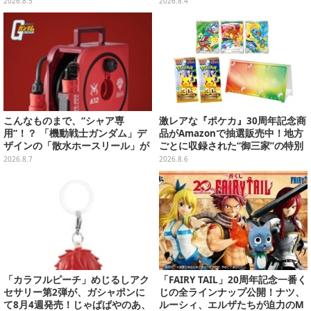
2026.8.5
2026.8.4
イテムがズラリ
魅せる【写真8枚】
こんなものまで、“シャア専
激レアな『ポケカ』30周年記念商
用”！？ 「機動戦士ガンダム」デ
品がAmazonで抽選販売中！地方
ザインの「散水ホースリール」が
ごとに収録された“御三家”の特別
予約開始ーあえて存在感を放つ赤
カード
2026.8.7
2026.8.6
さ
「カラフルピーチ」めじるしアク
「FAIRY TAIL」20周年記念一番く
セサリー第2弾が、ガシャポンに
じの全ラインナップ公開！ナツ、
て8月4週発売！じゃぱぱやのあ、
ルーシィ、エルザたちが迫力のM