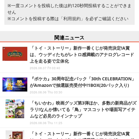
※一度コメントを投稿した後は約120秒間投稿することができま
せん
※コメントを投稿する際は
「利用規約」
を必ずご確認ください
関連ニュース
「トイ・ストーリー」新作一番くじが発売決定!A賞
は、ウッディたちがレトロ感満載のアナログレコード
上を走る姿で立体化
2026.08.07 Fri 03:40
『ポケカ』30周年記念パック「30th CELEBRATION」
がAmazonで抽選販売受付中!1BOX(20パック入り)
2026.08.06 Thu 03:30
「ちいかわ」映画グッズ第3弾ほか、多数の新商品がズ
ラリ!なんか懐いてる「鳥」マスコットや場面写アイテ
ムなど必見のラインナップ
2026.08.06 Thu 11:25
「トイ・ストーリー」新作一番くじが発売決定!A賞