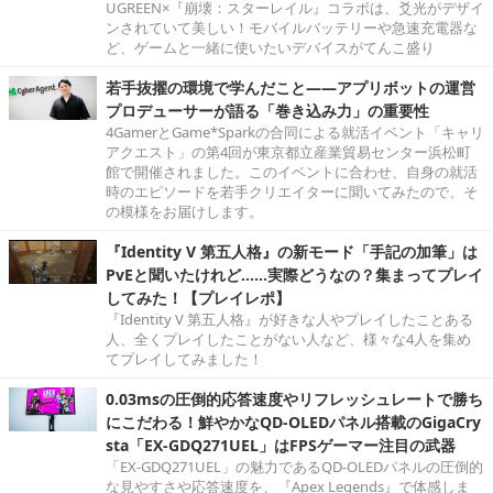
UGREEN×『崩壊：スターレイル』コラボは、爻光がデザイ
ンされていて美しい！モバイルバッテリーや急速充電器な
ど、ゲームと一緒に使いたいデバイスがてんこ盛り
若手抜擢の環境で学んだこと――アプリボットの運営
プロデューサーが語る「巻き込み力」の重要性
4GamerとGame*Sparkの合同による就活イベント「キャリ
アクエスト」の第4回が東京都立産業貿易センター浜松町
館で開催されました。このイベントに合わせ、自身の就活
時のエピソードを若手クリエイターに聞いてみたので、そ
の模様をお届けします。
『Identity V 第五人格』の新モード「手記の加筆」は
PvEと聞いたけれど……実際どうなの？集まってプレイ
してみた！【プレイレポ】
『Identity V 第五人格』が好きな人やプレイしたことある
人、全くプレイしたことがない人など、様々な4人を集め
てプレイしてみました！
0.03msの圧倒的応答速度やリフレッシュレートで勝ち
にこだわる！鮮やかなQD-OLEDパネル搭載のGigaCry
sta「EX-GDQ271UEL」はFPSゲーマー注目の武器
「EX-GDQ271UEL」の魅力であるQD-OLEDパネルの圧倒的
な見やすさや応答速度を、『Apex Legends』で体感しま