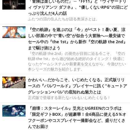
「冒険は楽しいものだ」 ─『FF11』と『ウィザードリ
ィ ヴァリアンツ ダフネ』、"優しくないRPG"の沼にど
っぷり沈んだ4人の話
ふたつの沼の住人たちが語る奥深さとは。
『空の軌跡』を遊ぶのは「今」がベスト！暑い夏、涼
しい部屋の中で“青い空”が似合う大冒険へ―最安値で
セール中の『the 1st』から新作『空の軌跡 the 2nd』
まで駆け抜けよう
『空の軌跡 the 2nd』の発売が目前に迫る今こそ、『空の
軌跡 the 1st』から遊び始める絶好のタイミング！ 快適に
なったゲームシステムや新要素を交えながら、今遊びたい
本シリーズの魅力を紹介します。
かわいい…だからこそ、いじめたくなる。正式版リリ
ースの『パルワールド』プレイヤーに訊く“キュートア
グレッション×パル”の底知れぬ魅力とは
正式版で登場する新たなパルもいじめたくなる！
『崩壊：スターレイル』爻光とUGREENのコラボは
「限定ギフトBOX」が超豪華！全6商品に使える5％オ
フクーポンやコスプレイヤー撮影会など、盛りだくさ
んでお届け