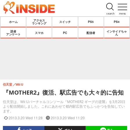
search
menu
アクセス
ホーム
スイッチ
PS5
PS4
ランキング
読者
インサイドちゃ
スマホ
PC
配信者
アンケート
ん
任天堂
Wii U
『MOTHER2』復活、駅広告でも大々的に告知
任天堂は、Wii Uバーチャルコンソール『MOTHER2 ギーグの逆襲』を3月20日
より配信開始しました。これにあわせて都内駅広告でもふっかつを告知してい
ます。
2013.3.20 Wed 11:28
2013.3.20 Wed 11:20