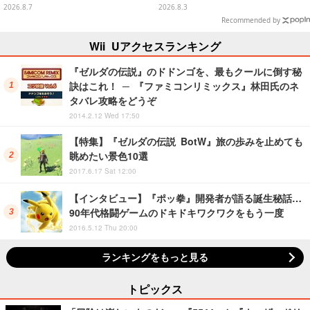
シヴァたちメンバー11名分ライン
ASTERLISEで初登場
2026.8.7
2026.8.3
ナップ
Recommended by
Wii Uアクセスランキング
『ゼルダの伝説』のドドンゴを、最もクールに倒す秘
訣はこれ！ ─ 『ファミコンリミックス』林田氏のネ
タバレ攻略をどうぞ
2014.2.12 Wed 17:50
【特集】『ゼルダの伝説 BotW』旅の歩みを止めても
眺めたい景色10選
2017.6.17 Sat 12:00
【インタビュー】『ポッ拳』開発者が語る誕生秘話…
90年代格闘ゲームのドキドキワクワクをもう一度
2016.5.12 Thu 20:00
ランキングをもっと見る
トピックス