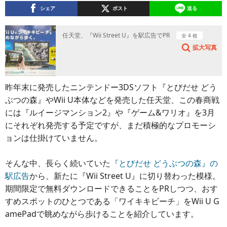
シェア
ポスト
送る
任天堂、『Wii Street U』を駅広告でPR
全 4 枚
拡大写真
昨年末に発売したニンテンドー3DSソフト『とびだせ どう
ぶつの森』やWii U本体などを発売した任天堂、この春商戦
には『ルイージマンション2』や『ゲーム&ワリオ』を3月
にそれぞれ発売する予定ですが、まだ積極的なプロモーシ
ョンは仕掛けていません。
そんな中、長らく続いていた
『とびだせ どうぶつの森』の
駅広告
から、新たに『Wii Street U』に切り替わった模様。
期間限定で無料ダウンロードできることをPRしつつ、おす
すめスポットのひとつである「ワイキキビーチ」をWii U G
amePadで眺めながら歩けることを紹介しています。