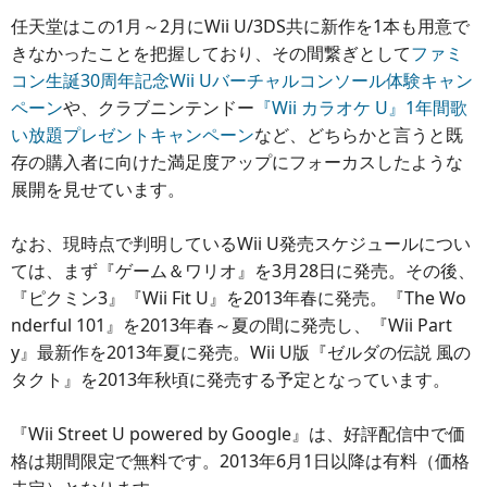
任天堂はこの1月～2月にWii U/3DS共に新作を1本も用意で
きなかったことを把握しており、その間繋ぎとして
ファミ
コン生誕30周年記念Wii Uバーチャルコンソール体験キャン
ペーン
や、クラブニンテンドー
『Wii カラオケ U』1年間歌
い放題プレゼントキャンペーン
など、どちらかと言うと既
存の購入者に向けた満足度アップにフォーカスしたような
展開を見せています。
なお、現時点で判明しているWii U発売スケジュールについ
ては、まず『ゲーム＆ワリオ』を3月28日に発売。その後、
『ピクミン3』『Wii Fit U』を2013年春に発売。『The Wo
nderful 101』を2013年春～夏の間に発売し、『Wii Part
y』最新作を2013年夏に発売。Wii U版『ゼルダの伝説 風の
タクト』を2013年秋頃に発売する予定となっています。
『Wii Street U powered by Google』は、好評配信中で価
格は期間限定で無料です。2013年6月1日以降は有料（価格