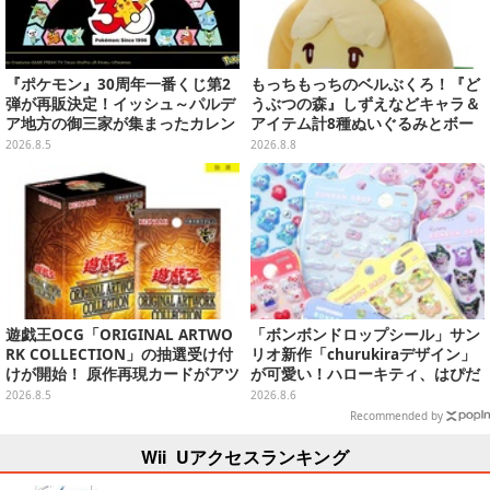
『ポケモン』30周年一番くじ第2
もっちもっちのベルぶくろ！『ど
弾が再販決定！イッシュ～パルデ
うぶつの森』しずえなどキャラ＆
ア地方の御三家が集まったカレン
アイテム計8種ぬいぐるみとボー
ダー、ぬいぐるみなど記念グッズ
ルチェーン付きマスコットが発売
2026.8.5
2026.8.8
盛りだくさん
遊戯王OCG「ORIGINAL ARTWO
「ボンボンドロップシール」サン
RK COLLECTION」の抽選受け付
リオ新作「churukiraデザイン」
けが開始！ 原作再現カードがアツ
が可愛い！ハローキティ、はぴだ
いスペシャルパック
んぶいなど全8種類が順次展開
2026.8.5
2026.8.6
Recommended by
Wii Uアクセスランキング