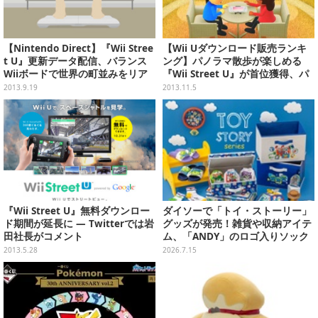
【Nintendo Direct】『Wii Stree
【Wii Uダウンロード販売ランキ
t U』更新データ配信、バランス
ング】パノラマ散歩が楽しめる
Wiiボードで世界の町並みをリア
『Wii Street U』が首位獲得、パ
ルに散歩
ーティゲーム決定版『Wii Party
2013.9.19
2013.11.5
U』は2位に(11/04)
『Wii Street U』無料ダウンロー
ダイソーで「トイ・ストーリー」
ド期間が延長に ― Twitterでは岩
グッズが発売！雑貨や収納アイテ
田社長がコメント
ム、「ANDY」のロゴ入りソック
スは文字から彼の成長を感じられ
2013.5.28
2026.7.15
るデザイン