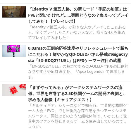
『Identity V 第五人格』の新モード「手記の加筆」は
PvEと聞いたけれど……実際どうなの？集まってプレイ
してみた！【プレイレポ】
『Identity V 第五人格』が好きな人やプレイしたことある
人、全くプレイしたことがない人など、様々な4人を集め
てプレイしてみました！
0.03msの圧倒的応答速度やリフレッシュレートで勝ち
にこだわる！鮮やかなQD-OLEDパネル搭載のGigaCry
sta「EX-GDQ271UEL」はFPSゲーマー注目の武器
「EX-GDQ271UEL」の魅力であるQD-OLEDパネルの圧倒的
な見やすさや応答速度を、『Apex Legends』で体感しま
す。
「まずやってみる」がアークシステムワークスの流
儀。世界を席巻する2.5D格闘ゲームの開発の裏側と、
求める人物像【キャリアクエスト】
『ギルティギア』シリーズなどで知られ、世界的な格闘ゲ
ーム大会「EVO」でも圧倒的な存在感を放つアークシステ
ムワークス。同社はどのような組織体制で、いかにして世
界中のファンを熱狂させるゲームを生み出しているのでし
ょうか。