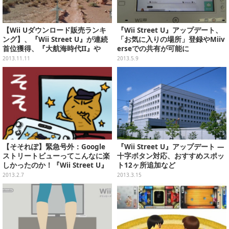
【Wii Uダウンロード販売ランキ
『Wii Street U』アップデート、
ング】、『Wii Street U』が連続
「お気に入りの場所」登録やMiiv
首位獲得、『大航海時代II』や
erseでの共有が可能に
『クロックタワー』などが初登場
2013.11.11
2013.5.9
(11/11)
【そそれぽ】緊急号外：Google
『Wii Street U』アップデート ―
ストリートビューってこんなに楽
十字ボタン対応、おすすめスポッ
しかったのか！『Wii Street U』
ト12ヶ所追加など
を試してみたよ！
2013.2.7
2013.3.15