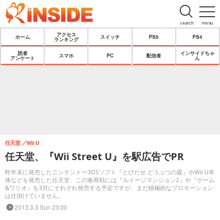
search
menu
アクセス
ホーム
スイッチ
PS5
PS4
ランキング
読者
インサイドちゃ
スマホ
PC
配信者
アンケート
ん
任天堂
Wii U
任天堂、『Wii Street U』を駅広告でPR
昨年末に発売したニンテンドー3DSソフト『とびだせ どうぶつの森』やWii U本
体などを発売した任天堂、この春商戦には『ルイージマンション2』や『ゲーム
&ワリオ』を3月にそれぞれ発売する予定ですが、まだ積極的なプロモーション
は仕掛けていません。
2013.3.3 Sun 23:00