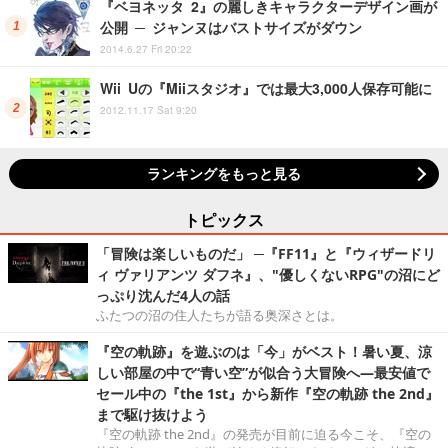
『ベヨネッタ 2』の麗しきキャラクターデザイン画が
公開 ─ ジャンヌはバストサイズがダウン
2014.6.27 Fri 20:22
Wii Uの『Miiスタジオ』では最大3,000人保存可能に
2012.11.17 Sat 9:20
ランキングをもっと見る
トピックス
「冒険は楽しいものだ」 ─『FF11』と『ウィザードリ
ィ ヴァリアンツ ダフネ』、"優しくないRPG"の沼にど
っぷり沈んだ4人の話
ふたつの沼の住人たちが語る奥深さとは。
『空の軌跡』を遊ぶのは「今」がベスト！暑い夏、涼
しい部屋の中で“青い空”が似合う大冒険へ―最安値で
セール中の『the 1st』から新作『空の軌跡 the 2nd』
まで駆け抜けよう
『空の軌跡 the 2nd』の発売が目前に迫る今こそ、『空の