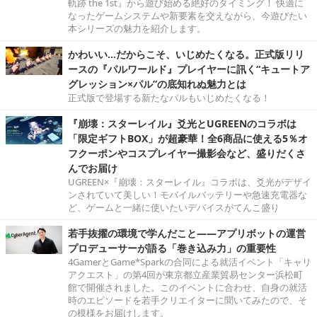
軌跡 the 1st』から遊び始める絶好のタイミング！ 快適に
なったゲームシステムや新要素を交えながら、今遊びたい
本シリーズの魅力を紹介します。
かわいい…だからこそ、いじめたくなる。正式版リリ
ースの『パルワールド』プレイヤーに訊く“キュートア
グレッション×パル”の底知れぬ魅力とは
正式版で登場する新たなパルもいじめたくなる！
『崩壊：スターレイル』爻光とUGREENのコラボは
「限定ギフトBOX」が超豪華！全6商品に使える5％オ
フクーポンやコスプレイヤー撮影会など、盛りだくさ
んでお届け
UGREEN×『崩壊：スターレイル』コラボは、爻光がデザイ
ンされていて美しい！モバイルバッテリーや急速充電器な
ど、ゲームと一緒に使いたいデバイスがてんこ盛り
若手抜擢の環境で学んだこと――アプリボットの運営
プロデューサーが語る「巻き込み力」の重要性
4GamerとGame*Sparkの合同による就活イベント「キャリ
アクエスト」の第4回が東京都立産業貿易センター浜松町
館で開催されました。このイベントに合わせ、自身の就活
時のエピソードを若手クリエイターに聞いてみたので、そ
の模様をお届けします。