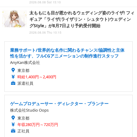
2026.08.08 Sat 15:10
太ももにも目が惹かれるウェディング姿のライザ! フィ
ギュア「ライザ(ライザリン・シュタウト)ウェディン
グStyle」が8月7日より予約受付開始
2026.08.06 Thu 10:15
業務サポート/世界的な名作に関わるチャンス!協調性と主体
性を活かす、フルCGアニメーションの制作進行スタッフ
AnyKan株式会社
東京都
時給1,400円～2,400円
派遣社員
ゲームプロデューサー・ディレクター・プランナー
株式会社Studio Oops
東京都
年収280万円～720万円
正社員