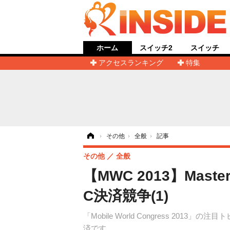
ホーム
スイッチ2
スイッチ
アクセスランキング
特集
ホーム
›
その他
›
全般
›
記事
その他
全般
【MWC 2013】Ma
C決済競争(1)
「Mobile World Congress 
済です。