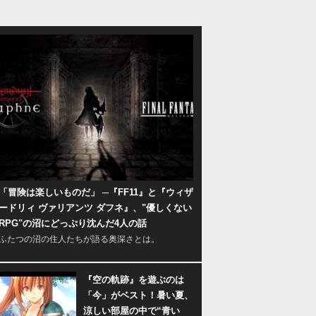
「冒険は楽しいものだ」 ─『FF11』と『ウィザ
ードリィ ヴァリアンツ ダフネ』、"優しくない
RPG"の沼にどっぷり沈んだ4人の話
ふたつの沼の住人たちが語る奥深さとは。
『空の軌跡』を遊ぶのは
「今」がベスト！暑い夏、
涼しい部屋の中で“青い