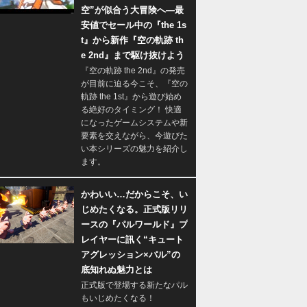
空”が似合う大冒険へ―最
安値でセール中の『the 1s
t』から新作『空の軌跡 th
e 2nd』まで駆け抜けよう
『空の軌跡 the 2nd』の発売
が目前に迫る今こそ、『空の
軌跡 the 1st』から遊び始め
る絶好のタイミング！ 快適
になったゲームシステムや新
要素を交えながら、今遊びた
い本シリーズの魅力を紹介し
ます。
かわいい…だからこそ、い
じめたくなる。正式版リリ
ースの『パルワールド』プ
レイヤーに訊く“キュート
アグレッション×パル”の
底知れぬ魅力とは
正式版で登場する新たなパル
もいじめたくなる！