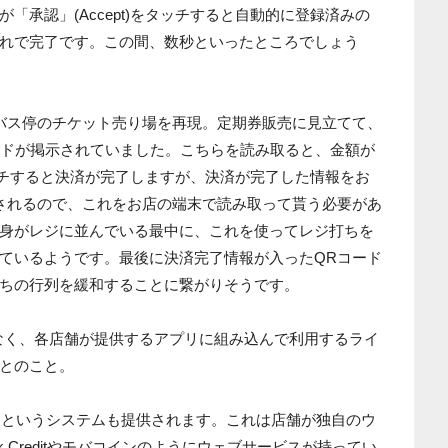
「承認」(Accept)をタッチすると自動的に登録済みの
れで完了です。この間、数秒といったところでしょう
バス停のチケット売り場を再現。定期券販売に見立てて、
ードが掲示されていました。こちらを読み取ると、金額が
をタッチすると決済が完了しますが、決済が完了した情報をお
されるので、これをお店の端末で読み取って貰う必要があ
身がレジに並んでいる最中に、これを使ってレジ打ちを
ているようです。最後に決済完了情報が入ったQRコード
ちの行列を緩和することに繋がりそうです。
リではなく、各店舗が提供するアプリに組み込んで利用するライ
とのこと。
llets」というシステムも提供されます。これは店舗が独自のウ
k Creditやモバコインのようにウェブサービスが持ってい