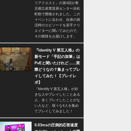
リアクエスト」の第4回が東
京都立産業貿易センター浜松
町館で開催されました。この
イベントに合わせ、自身の就
活時のエピソードを若手クリ
エイターに聞いてみたので、
その模様をお届けします。
『Identity V 第五人格』の
新モード「手記の加筆」は
PvEと聞いたけれど……実
際どうなの？集まってプレ
イしてみた！【プレイレ
ポ】
『Identity V 第五人格』が好
きな人やプレイしたことある
人、全くプレイしたことがな
い人など、様々な4人を集め
てプレイしてみました！
0.03msの圧倒的応答速度