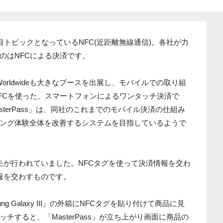
2013」の注目トピックとなっているNFC(近距離無線通信)。各社が力
のはNFCによる決済です。
 Worldwideも大きなブースを出展し、モバイルでの取り組
FCを使った、スマートフォンによるワンタッチ決済で
terPass」は、同社のこれまでのモバイル決済の仕組み
ング体験全体を改善するシステムを目指しているようで
モが行われていました。NFCタグを使って決済情報を交わ
報を交わすものです。
g Galaxy III」の外箱にNFCタグを貼り付けて商品に見
チすると、「MasterPass」が立ち上がり画面に商品の