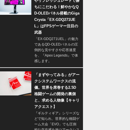
やリフレッシュレートで勝
ちにこだわる！鮮やかなQ
D-OLEDパネル搭載のGiga
Crysta「EX-GDQ271UE
L」はFPSゲーマー注目の
武器
「EX-GDQ271UEL」の魅力
であるQD-OLEDパネルの圧
倒的な見やすさや応答速度
を、『Apex Legends』で体
感します。
「まずやってみる」がアー
クシステムワークスの流
儀。世界を席巻する2.5D
格闘ゲームの開発の裏側
と、求める人物像【キャリ
アクエスト】
『ギルティギア』シリーズな
どで知られ、世界的な格闘ゲ
ーム大会「EVO」でも圧倒
的な存在感を放つアークシス