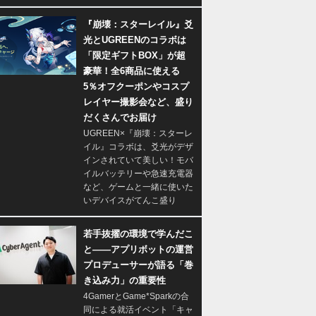
『崩壊：スターレイル』爻
光とUGREENのコラボは
「限定ギフトBOX」が超
豪華！全6商品に使える
5％オフクーポンやコスプ
レイヤー撮影会など、盛り
だくさんでお届け
UGREEN×『崩壊：スターレ
イル』コラボは、爻光がデザ
インされていて美しい！モバ
イルバッテリーや急速充電器
など、ゲームと一緒に使いた
いデバイスがてんこ盛り
若手抜擢の環境で学んだこ
と――アプリボットの運営
プロデューサーが語る「巻
き込み力」の重要性
4GamerとGame*Sparkの合
同による就活イベント「キャ