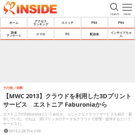
search
menu
アクセス
ホーム
スイッチ
PS5
PS4
ランキング
読者
インサイドちゃ
スマホ
PC
配信者
アンケート
ん
その他
全般
【MWC 2013】クラウドを利用した3Dプリント
サービス エストニア Faburoniaから
エストニアのFaburoniaという会社が、ユニークなクラウドサービスを紹介・展
示していた。それは、3Dプリンタのデータをクラウドで管理・提供するという
サービスだ。
2013.2.28 Thu 0:46