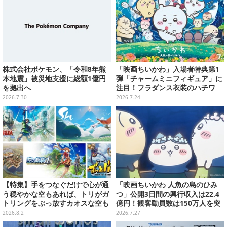
株式会社ポケモン、「令和8年熊
「映画ちいかわ」入場者特典第1
本地震」被災地支援に総額1億円
弾「チャームミニフィギュア」に
を拠出へ
注目！フラダンス衣装のハチワ
レ、うさぎら全8種類
2026.7.30
2026.7.24
【特集】手をつなぐだけで心が通
「映画ちいかわ 人魚の島のひみ
う穏やかな空もあれば、トリがガ
つ」公開3日間の興行収入は22.4
トリングをぶっ放すカオスな空も
億円！観客動員数は150万人を突
ある！“空”がテーマのおすすめゲ
破
2026.8.2
2026.7.27
ーム5選