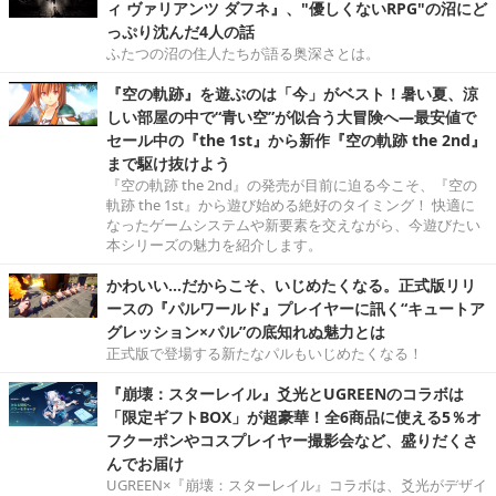
ィ ヴァリアンツ ダフネ』、"優しくないRPG"の沼にど
っぷり沈んだ4人の話
ふたつの沼の住人たちが語る奥深さとは。
『空の軌跡』を遊ぶのは「今」がベスト！暑い夏、涼
しい部屋の中で“青い空”が似合う大冒険へ―最安値で
セール中の『the 1st』から新作『空の軌跡 the 2nd』
まで駆け抜けよう
『空の軌跡 the 2nd』の発売が目前に迫る今こそ、『空の
軌跡 the 1st』から遊び始める絶好のタイミング！ 快適に
なったゲームシステムや新要素を交えながら、今遊びたい
本シリーズの魅力を紹介します。
かわいい…だからこそ、いじめたくなる。正式版リリ
ースの『パルワールド』プレイヤーに訊く“キュートア
グレッション×パル”の底知れぬ魅力とは
正式版で登場する新たなパルもいじめたくなる！
『崩壊：スターレイル』爻光とUGREENのコラボは
「限定ギフトBOX」が超豪華！全6商品に使える5％オ
フクーポンやコスプレイヤー撮影会など、盛りだくさ
んでお届け
UGREEN×『崩壊：スターレイル』コラボは、爻光がデザイ