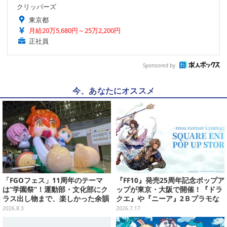
クリッパーズ
東京都
月給20万5,680円～25万2,200円
正社員
Sponsored by
今、あなたにオススメ
「FGOフェス」11周年のテーマ
『FF10』発売25周年記念ポップア
は“学園祭”！運動部・文化部にク
ップが東京・大阪で開催！『ドラ
ラス出し物まで、楽しかった余韻
クエ』や『ニーア』2Ｂプラモな
が残る思い出を写真たっぷりでお
ども販売
2026.8.3
2026.7.17
届け【写真180枚】