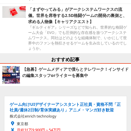
「まずやってみる」がアークシステムワークスの流
儀。世界を席巻する2.5D格闘ゲームの開発の裏側と、
求める人物像【キャリアクエスト】
『ギルティギア』シリーズなどで知られ、世界的な格闘ゲ
ーム大会「EVO」でも圧倒的な存在感を放つアークシステ
ムワークス。同社はどのような組織体制で、いかにして世
界中のファンを熱狂させるゲームを生み出しているのでし
ょうか。
おすすめ記事
【急募】ゲームメディアで僕らとテレワーク！インサイド
の編集スタッフorライターを募集中
ゲーム向けUIデザイナーアシスタント正社員・資格不問「正
社員/週休2日制/育休実績あり」アニメ・マンガ好き歓迎
株式会社enrich technology
東京都
月給31万9,900円～54万円