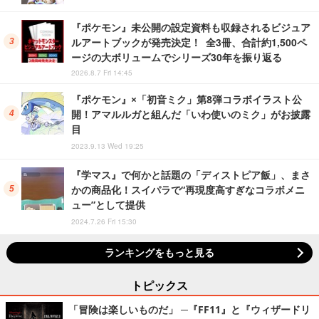
『ポケモン』未公開の設定資料も収録されるビジュア
ルアートブックが発売決定！ 全3冊、合計約1,500ペ
ージの大ボリュームでシリーズ30年を振り返る
2026.8.7 Fri 14:45
『ポケモン』×「初音ミク」第8弾コラボイラスト公
開！アマルルガと組んだ「いわ使いのミク」がお披露
目
2023.9.13 Wed 19:25
『学マス』で何かと話題の「ディストピア飯」、まさ
かの商品化！スイパラで“再現度高すぎなコラボメニ
ュー”として提供
2024.7.26 Fri 15:30
ランキングをもっと見る
トピックス
「冒険は楽しいものだ」 ─『FF11』と『ウィザードリ