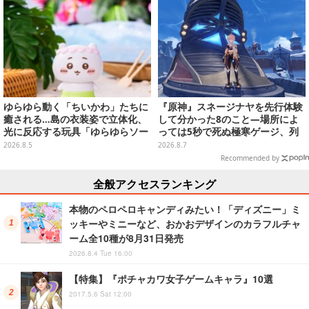
ゆらゆら動く「ちいかわ」たちに
『原神』スネージナヤを先行体験
癒される…島の衣装姿で立体化、
して分かった8のこと―場所によ
光に反応する玩具「ゆらゆらソー
っては5秒で死ぬ極寒ゲージ、列
ラー」全8種が全国アミューズメ
車は“ダイナミック途中下車”可能
2026.8.5
2026.8.7
ント施設にて展開
など自由度高め
Recommended by
全般アクセスランキング
本物のペロペロキャンディみたい！「ディズニー」ミ
ッキーやミニーなど、おかおデザインのカラフルチャ
ーム全10種が8月31日発売
2026.8.4 Tue 16:00
【特集】『ポチャカワ女子ゲームキャラ』10選
2017.5.6 Sat 12:00