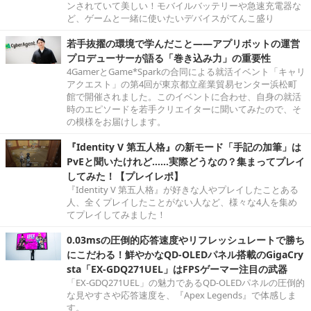
ンされていて美しい！モバイルバッテリーや急速充電器な
ど、ゲームと一緒に使いたいデバイスがてんこ盛り
若手抜擢の環境で学んだこと――アプリボットの運営
プロデューサーが語る「巻き込み力」の重要性
4GamerとGame*Sparkの合同による就活イベント「キャリ
アクエスト」の第4回が東京都立産業貿易センター浜松町
館で開催されました。このイベントに合わせ、自身の就活
時のエピソードを若手クリエイターに聞いてみたので、そ
の模様をお届けします。
『Identity V 第五人格』の新モード「手記の加筆」は
PvEと聞いたけれど……実際どうなの？集まってプレイ
してみた！【プレイレポ】
『Identity V 第五人格』が好きな人やプレイしたことある
人、全くプレイしたことがない人など、様々な4人を集め
てプレイしてみました！
0.03msの圧倒的応答速度やリフレッシュレートで勝ち
にこだわる！鮮やかなQD-OLEDパネル搭載のGigaCry
sta「EX-GDQ271UEL」はFPSゲーマー注目の武器
「EX-GDQ271UEL」の魅力であるQD-OLEDパネルの圧倒的
な見やすさや応答速度を、『Apex Legends』で体感しま
す。