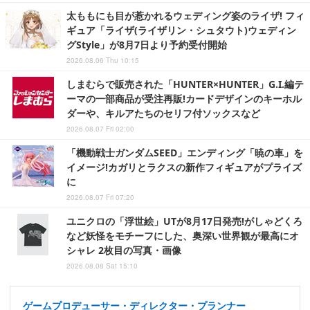
太ももにも目が惹かれるウェディング姿のライザ! フィ
ギュア「ライザ(ライザリン・シュタウト)ウェディン
グStyle」が8月7日より予約受付開始
2026.08.06 Thu 10:15
しまむらで販売された「HUNTER×HUNTER」G.I.編テ
ーマの一部商品が受注再販!カードデザインのキーホル
ダーや、キルアたちのセリフ付ソックスなど
2026.08.07 Fri 02:00
「機動戦士ガンダムSEED」エンディング「暁の車」を
イメージ!カガリとラクスの新作フィギュアがプライズ
に
2026.08.07 Fri 07:20
ユニクロの「浮世絵」UTが8月17日発売!がしゃどくろ
など妖怪をモチーフにした、奥深い世界観が最高にオ
シャレ 2枚目の写真・画像
2026.08.08 Sat 15:10
ゲームプロデューサー・ディレクター・プランナー