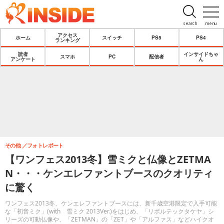
search
menu
アクセス
ホーム
スイッチ
PS5
PS4
ランキング
読者
インサイドちゃ
スマホ
PC
配信者
アンケート
ん
その他
フォトレポート
【ワンフェス2013冬】雪ミクと仏像とZETMA
N・・・ケンエレファントブースのクオリティ
に驚く
ワンフェス2013冬、ケンエレファントブースには、新千歳空港限定で入手可能
な「初音ミク」(with 雪ミク 2013Ver.)をはじめ、「リボルテックタケヤ」シ
リーズの可動仏像や、「ZETMAN」の「ZET」や「アルファス」などハイクオ