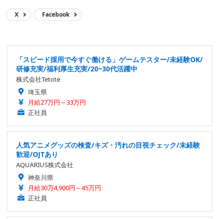
年にゲームメディアの統括となり、ポジションが空位になっていた
Game*Sparkの編集長的ポジションに就くも、ちょっとしたハプニ
X
Facebook
ングもあって2022年7月をもって編集長の席を譲る。 夢はイードの
ゲームメディア群を日本のゲーム業界で一目置かれる存在にするこ
と、ゲームやアニメを自分達で出すこと（ウィザードリィでちょっ
と実現）、日本武道館でライブすること、グラストンベリーのヘッ
「スピード採用で今すぐ働ける」ゲームテスター/未経験OK/
ドライナーになること……など。
研修充実/福利厚生充実/20~30代活躍中
株式会社Tetote
埼玉県
月給27万円～33万円
正社員
人気アニメグッズの検査/キズ・汚れの目視チェック/未経験
歓迎/OJTあり
AQUARIUS株式会社
神奈川県
月給30万4,900円～45万円
正社員