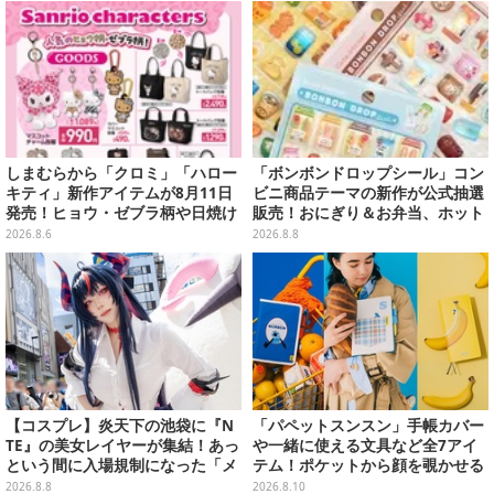
9円─ゲオ店舗＆ストアのゲームセ
ールは8月8日から
しまむらから「クロミ」「ハロー
「ボンボンドロップシール」コン
キティ」新作アイテムが8月11日
ビニ商品テーマの新作が公式抽選
発売！ヒョウ・ゼブラ柄や日焼け
販売！おにぎり＆お弁当、ホット
デザインの可愛い雑貨・アパレル
スナックなど4種セット
2026.8.6
2026.8.8
など多数
【コスプレ】炎天下の池袋に『N
「パペットスンスン」手帳カバー
TE』の美女レイヤーが集結！あっ
や一緒に使える文具など全7アイ
という間に入場規制になった「メ
テム！ポケットから顔を覗かせる
ェメェ村の大冒険」をレポート
スンスンほか遊び心満載のデザイ
2026.8.8
2026.8.10