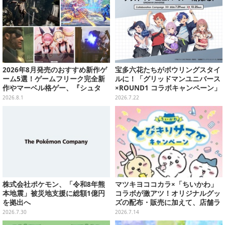
2026年8月発売のおすすめ新作ゲ
宝多六花たちがボウリングスタイ
ーム5選！ゲームフリーク完全新
ルに！「グリッドマンユニバース
作やマーベル格ゲー、『シュタ
×ROUND1 コラボキャンペーン」
ゲ』リブートなど注目作が目白押
開催決定、企画やグッズ販売を実
2026.8.1
2026.7.22
し【特集】
施
株式会社ポケモン、「令和8年熊
マツキヨココカラ×「ちいかわ」
本地震」被災地支援に総額1億円
コラボが激アツ！オリジナルグッ
を拠出へ
ズの配布・販売に加えて、店舗ラ
ッピングや”花火打ち上げ”まで盛
2026.7.30
2026.7.14
り沢山