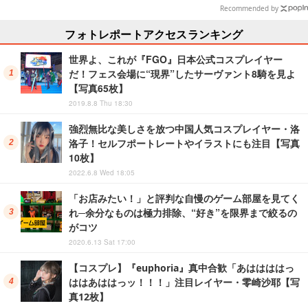
【写真28枚】
ン
Recommended by
フォトレポートアクセスランキング
世界よ、これが『FGO』日本公式コスプレイヤー
だ！フェス会場に“現界”したサーヴァント8騎を見よ
【写真65枚】
2019.8.8 Thu 18:30
強烈無比な美しさを放つ中国人気コスプレイヤー・洛
洛子！セルフポートレートやイラストにも注目【写真
10枚】
2022.6.8 Wed 18:05
「お店みたい！」と評判な自慢のゲーム部屋を見てく
れ─余分なものは極力排除、“好き”を限界まで絞るの
がコツ
2020.6.13 Sat 17:00
【コスプレ】『euphoria』真中合歓「あははははっ
ははあははっッ！！！」注目レイヤー・零崎沙耶【写
真12枚】