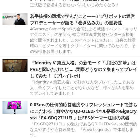
正式版で登場する新たなパルもいじめたくなる！
若手抜擢の環境で学んだこと――アプリボットの運営
プロデューサーが語る「巻き込み力」の重要性
4GamerとGame*Sparkの合同による就活イベント「キャリ
アクエスト」の第4回が東京都立産業貿易センター浜松町
館で開催されました。このイベントに合わせ、自身の就活
時のエピソードを若手クリエイターに聞いてみたので、そ
の模様をお届けします。
『Identity V 第五人格』の新モード「手記の加筆」は
PvEと聞いたけれど……実際どうなの？集まってプレイ
してみた！【プレイレポ】
『Identity V 第五人格』が好きな人やプレイしたことある
人、全くプレイしたことがない人など、様々な4人を集め
てプレイしてみました！
0.03msの圧倒的応答速度やリフレッシュレートで勝ち
にこだわる！鮮やかなQD-OLEDパネル搭載のGigaCry
sta「EX-GDQ271UEL」はFPSゲーマー注目の武器
「EX-GDQ271UEL」の魅力であるQD-OLEDパネルの圧倒的
な見やすさや応答速度を、『Apex Legends』で体感しま
す。