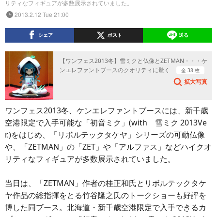
リティなフィギュアが多数展示されていました。
2013.2.12 Tue 21:00
シェア
ポスト
送る
【ワンフェス2013冬】雪ミクと仏像とZETMAN・・・ケ
ンエレファントブースのクオリティに驚く
全 38 枚
拡大写真
ワンフェス2013冬、ケンエレファントブースには、新千歳
空港限定で入手可能な「初音ミク」(with 雪ミク 2013Ve
r.)をはじめ、「リボルテックタケヤ」シリーズの可動仏像
や、「ZETMAN」の「ZET」や「アルファス」などハイクオ
リティなフィギュアが多数展示されていました。
当日は、「ZETMAN」作者の桂正和氏とリボルテックタケ
ヤ作品の総指揮をとる竹谷隆之氏のトークショーも好評を
博した同ブース。北海道・新千歳空港限定で入手できるカ