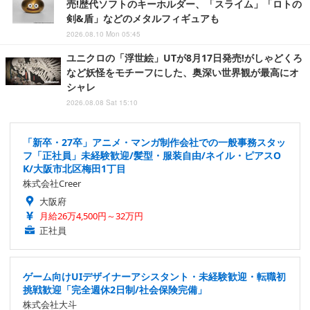
売!歴代ソフトのキーホルダー、「スライム」「ロトの
剣&盾」などのメタルフィギュアも
2026.08.10 Mon 05:45
ユニクロの「浮世絵」UTが8月17日発売!がしゃどくろ
など妖怪をモチーフにした、奥深い世界観が最高にオ
シャレ
2026.08.08 Sat 15:10
「新卒・27卒」アニメ・マンガ制作会社での一般事務スタッ
フ「正社員」未経験歓迎/髪型・服装自由/ネイル・ピアスO
K/大阪市北区梅田1丁目
株式会社Creer
大阪府
月給26万4,500円～32万円
正社員
ゲーム向けUIデザイナーアシスタント・未経験歓迎・転職初
挑戦歓迎「完全週休2日制/社会保険完備」
株式会社大斗