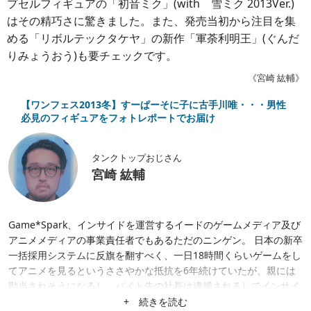
プセルフィギュアの「初音ミク」(with 雪ミク 2013Ver.)
はその精巧さに驚きました。また、発売当初から注目を集
める「リボルテックタケヤ」の新作「軍荼利明王」(ぐんだ
りみょうおう)も要チェックです。
《宮崎 紘輔》
【ワンフェス2013冬】すーぱーそに子に古手川唯・・・男性
必見のフィギュアをフォトレポートでお届け
タンクトップおじさん
宮崎 紘輔
Game*Spark、インサイドを運営するイードのゲームメディア及び
アニメメディアの事業責任者でもあるただのニンゲン。 日本の新卒
一括採用システムに反旗を翻すべく、一日18時間くらいゲームをし
てアニメを見るというささやかな抵抗を6年続けていたが、親には
勘当されそうになるし、バイト先の社長は逮捕されるしでインサイ
ド編集部に無気力バイトとして転がり込む。 偶然も重なって2017
+ 続きを読む