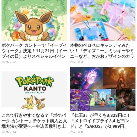
ポケパーク カントーで「イーブイ
本物のペロペロキャンディみた
ウィーク」決定！11月21日（イー
い！「ディズニー」ミッキーやミ
ブイの日）よりスペシャルイベン
ニーなど、おかおデザインのカラ
ト開催
フルチャーム全10種が8月31日発
2026.7.28
2026.8.4
売
これで行きやすくなる？「ポケパ
『仁王3』が早くも3,828円に！
ーク カントー」チケット購入と入
『メトロイドプライム4 ビヨン
場方法が変更へー申込回数引き上
ド』と『SAROS』が2,999円、
げや本人確認を実施
『メタルギアソリッド Δ』は2,49
2026.7.14
2026.8.8