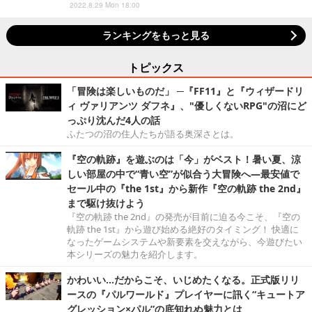
2022.8.29 Mon 18:00
ランキングをもっと見る
トピックス
「冒険は楽しいものだ」 ─『FF11』と『ウィザードリ
ィ ヴァリアンツ ダフネ』、"優しくないRPG"の沼にど
っぷり沈んだ4人の話
ふたつの沼の住人たちが語る奥深さとは。
『空の軌跡』を遊ぶのは「今」がベスト！暑い夏、涼
しい部屋の中で“青い空”が似合う大冒険へ―最安値で
セール中の『the 1st』から新作『空の軌跡 the 2nd』
まで駆け抜けよう
『空の軌跡 the 2nd』の発売が目前に迫る今こそ、『空の
軌跡 the 1st』から遊び始める絶好のタイミング！ 快適に
なったゲームシステムや新要素を交えながら、今遊びたい
本シリーズの魅力を紹介します。
かわいい…だからこそ、いじめたくなる。正式版リリ
ースの『パルワールド』プレイヤーに訊く“キュートア
グレッション×パル”の底知れぬ魅力とは