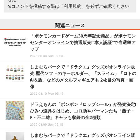
※コメントを投稿する際は
「利用規約」
を必ずご確認ください
関連ニュース
「ポケモンカードゲーム30周年記念商品」がポケモン
センターオンラインで抽選販売!“本人認証”で当選率ア
ップ
2026.08.09 Sun 09:30
しまむらパークで『ドラクエ』グッズがオンライン販
売!歴代ソフトのキーホルダー、「スライム」「ロトの
剣&盾」などのメタルフィギュアも 2枚目の写真・画
像
2026.08.10 Mon 05:45
ドラえもんの「ボンボンドロップシール」が発売決定!
ひみつ道具をはじめ、コロ助やパーマンたち「藤子・
F・不二雄」キャラも収録の全2種類
2026.08.09 Sun 05:15
しまむらパークで『ドラクエ』グッズがオンライン販