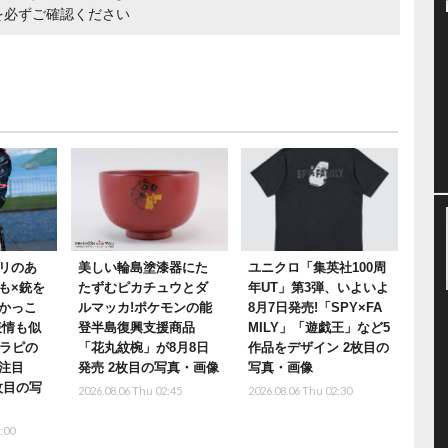
を必ずご確認ください
リのあ
美しい輪島塗漆器にた
ユニクロ「集英社100周
も×銃を
たずむピカチュウとダ
年UT」第3弾、いよいよ
かっこ
ルマッカ!ポケモンの能
8月7日発売!「SPY×FA
表情も似
登半島復興支援商品
MILY」「遊戯王」など5
』ラピの
「花丸紋椀」が8月8日
作品をデザイン 2枚目の
注目
発売 2枚目の写真・画像
写真・画像
枚目の写
2026.08.06 Thu 02:45
2026.08.06 Thu 02:30
:00