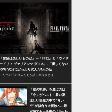
「冒険は楽しいものだ」 ─『FF11』と『ウィザ
ードリィ ヴァリアンツ ダフネ』、"優しくない
RPG"の沼にどっぷり沈んだ4人の話
ふたつの沼の住人たちが語る奥深さとは。
『空の軌跡』を遊ぶのは
「今」がベスト！暑い夏、
涼しい部屋の中で“青い
空”が似合う大冒険へ―最
安値でセール中の『the 1s