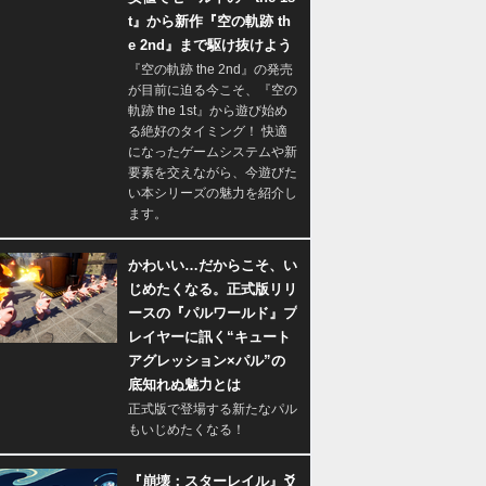
t』から新作『空の軌跡 th
e 2nd』まで駆け抜けよう
『空の軌跡 the 2nd』の発売
が目前に迫る今こそ、『空の
軌跡 the 1st』から遊び始め
る絶好のタイミング！ 快適
になったゲームシステムや新
要素を交えながら、今遊びた
い本シリーズの魅力を紹介し
ます。
かわいい…だからこそ、い
じめたくなる。正式版リリ
ースの『パルワールド』プ
レイヤーに訊く“キュート
アグレッション×パル”の
底知れぬ魅力とは
正式版で登場する新たなパル
もいじめたくなる！
『崩壊：スターレイル』爻