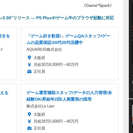
《Game*Spark》
ン2.00”リリース ― PS Plusやゲーム中のブラウザ起動に対応
好きを
「ゲーム好き歓迎!」ゲームQAスタッフ/ゲー
ムの品質保証/20代30代活躍中
ド
AQUARIUS株式会社
大阪府
月給30万8,000円～60万円
正社員
える
ゲーム運営補助スタッフ/データの入力管理/未
経験OK/昇給年2回/人柄重視の採用
株式会社Le Lien
大阪府
月給28万5,600円～40万円
正社員