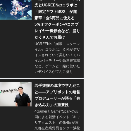
光とUGREENのコラボは
「限定ギフトBOX」が超
豪華！全6商品に使える
5％オフクーポンやコスプ
レイヤー撮影会など、盛り
だくさんでお届け
UGREEN×『崩壊：スターレ
イル』コラボは、爻光がデザ
インされていて美しい！モバ
イルバッテリーや急速充電器
など、ゲームと一緒に使いた
いデバイスがてんこ盛り
若手抜擢の環境で学んだこ
と――アプリボットの運営
プロデューサーが語る「巻
き込み力」の重要性
4GamerとGame*Sparkの合
同による就活イベント「キャ
リアクエスト」の第4回が東
京都立産業貿易センター浜松