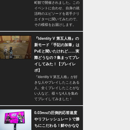
町館で開催されました。この
イベントに合わせ、自身の就
活時のエピソードを若手クリ
エイターに聞いてみたので、
その模様をお届けします。
『Identity V 第五人格』の
新モード「手記の加筆」は
PvEと聞いたけれど……実
際どうなの？集まってプレ
イしてみた！【プレイレ
ポ】
『Identity V 第五人格』が好
きな人やプレイしたことある
人、全くプレイしたことがな
い人など、様々な4人を集め
てプレイしてみました！
0.03msの圧倒的応答速度
やリフレッシュレートで勝
ちにこだわる！鮮やかなQ