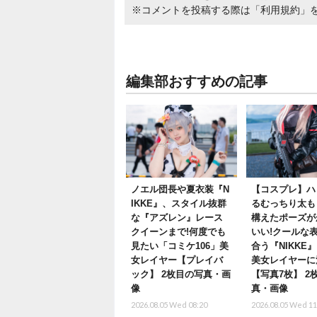
※コメントを投稿する際は
「利用規約」
編集部おすすめの記事
ノエル団長や夏衣装『N
【コスプレ】ハ
IKKE』、スタイル抜群
るむっちり太も
な『アズレン』レース
構えたポーズが
クイーンまで!何度でも
いい!クールな
見たい「コミケ106」美
合う『NIKKE
女レイヤー【プレイバ
美女レイヤーに
ック】 2枚目の写真・画
【写真7枚】 2
像
真・画像
2026.08.05 Wed 08:20
2026.08.05 Wed 11