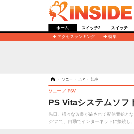
ホーム
スイッチ2
スイッチ
アクセスランキング
特集
ホーム
›
ソニー
›
PSV
›
記事
ソニー
PSV
PS Vitaシステムソ
先日、様々な改良が施されて配信開始となったP
ジ”にて、自動でインターネットに接続し