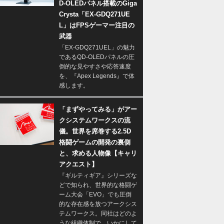
D-OLEDパネル搭載のGiga
Crysta「EX-GDQ271UE
L」はFPSゲーマー注目の
武器
「EX-GDQ271UEL」の魅力
であるQD-OLEDパネルの圧
倒的な見やすさや応答速度
を、『Apex Legends』で体
感します。
「まずやってみる」がアー
クシステムワークスの流
儀。世界を席巻する2.5D
格闘ゲームの開発の裏側
と、求める人物像【キャリ
アクエスト】
『ギルティギア』シリーズな
どで知られ、世界的な格闘ゲ
ーム大会「EVO」でも圧倒
的な存在感を放つアークシス
テムワークス。同社はどのよ
うな組織体制で、いかにして