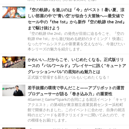
『空の軌跡』を遊ぶのは「今」がベスト！暑い夏、涼
しい部屋の中で“青い空”が似合う大冒険へ―最安値で
セール中の『the 1st』から新作『空の軌跡 the 2nd』
まで駆け抜けよう
『空の軌跡 the 2nd』の発売が目前に迫る今こそ、『空の
軌跡 the 1st』から遊び始める絶好のタイミング！ 快適に
なったゲームシステムや新要素を交えながら、今遊びたい
本シリーズの魅力を紹介します。
かわいい…だからこそ、いじめたくなる。正式版リリ
ースの『パルワールド』プレイヤーに訊く“キュートア
グレッション×パル”の底知れぬ魅力とは
正式版で登場する新たなパルもいじめたくなる！
若手抜擢の環境で学んだこと――アプリボットの運営
プロデューサーが語る「巻き込み力」の重要性
4GamerとGame*Sparkの合同による就活イベント「キャリ
アクエスト」の第4回が東京都立産業貿易センター浜松町
館で開催されました。このイベントに合わせ、自身の就活
時のエピソードを若手クリエイターに聞いてみたので、そ
の模様をお届けします。