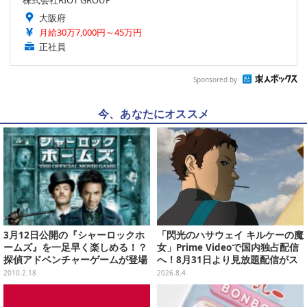
株式会社RIOT GROUP
大阪府
月給30万7,000円～45万円
正社員
Sponsored by
今、あなたにオススメ
3月12日公開の『シャーロックホ
「閃光のハサウェイ キルケーの魔
ームズ』を一足早く楽しめる！？
女」Prime Videoで国内独占配信
探偵アドベンチャーゲームが登場
へ！8月31日より見放題配信がス
タート
2010.2.18
2026.8.4