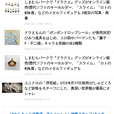
しまむらパークで『ドラクエ』グッズがオンライン販
売!歴代ソフトのキーホルダー、「スライム」「ロトの
剣&盾」などのメタルフィギュアも 2枚目の写真・画
像
2026.08.10 Mon 05:45
ドラえもんの「ボンボンドロップシール」が発売決定!
ひみつ道具をはじめ、コロ助やパーマンたち「藤子・
F・不二雄」キャラも収録の全2種類
2026.08.09 Sun 05:15
しまむらパークで『ドラクエ』グッズがオンライン販
売!歴代ソフトのキーホルダー、「スライム」「ロトの
剣&盾」などのメタルフィギュアも
2026.08.10 Mon 05:45
ユニクロの「浮世絵」UTが8月17日発売!がしゃどくろ
など妖怪をモチーフにした、奥深い世界観が最高にオ
シャレ
2026.08.08 Sat 15:10
「0からキャリア形成」アニメーション編集スタッフ/キャラ