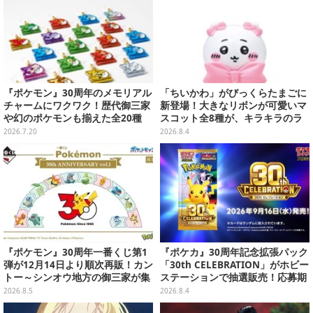
『ポケモン』30周年のメモリアル
「ちいかわ」がびっくらたまごに
チャームにワクワク！歴代御三家
新登場！大きなリボンが可愛いマ
や幻のポケモンも揃えた全20種
スコット全8種が、キラキラのラ
メ入り入浴剤から飛び出す
2026.7.20
2026.8.4
『ポケモン』30周年一番くじ第1
『ポケカ』30周年記念拡張パック
弾が12月14日より順次再販！カン
「30th CELEBRATION」がホビー
トー～シンオウ地方の御三家が集
ステーションで抽選販売！応募期
まった時計、ぬいぐるみなど記念
間は8月6日23時59分まで
2026.8.5
2026.8.4
グッズ盛りだくさん