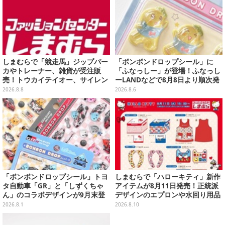
しまむらで「競走馬」ジップパー
「ボンボンドロップシール」に
カやトレーナー、雑貨が受注販
「ふなっしー」が登場！ふなっし
売！トウカイテイオー、サイレン
ーLANDなどで8月8日より順次発
ススズカなど名馬をデザイン
売
2026.8.8
2026.8.6
「ボンボンドロップシール」トヨ
しまむらで「ハローキティ」新作
タ自動車「GR」と「しずくちゃ
アイテムが8月11日発売！正統派
ん」のコラボデザインが9月末登
デザインのエプロンや水回り用品
場！くま吉らも描かれた全4柄
など
2026.8.1
2026.8.10