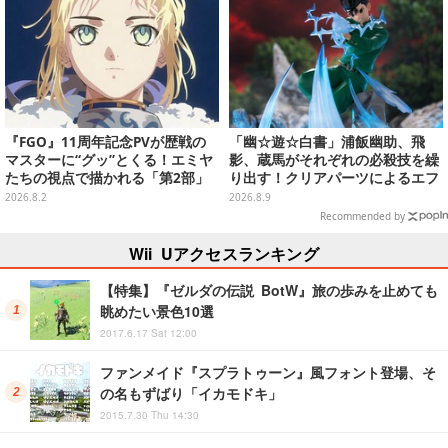
『FGO』11周年記念PVが歴戦の
「幽☆遊☆白書」浦飯幽助、飛
マスターに“グッ”とくる！エミヤ
影、蔵馬がそれぞれの必殺技を繰
たちの視点で描かれる「第2部」
り出す！クリアパーツによるエフ
の旅路
ェクト演出で迫力満載
2026.8.2
2026.8.9
Recommended by
Wii Uアクセスランキング
【特集】『ゼルダの伝説 BotW』旅の歩みを止めても
眺めたい景色10選
2017.6.17 Sat 12:00
ファンメイド『スプラトゥーン』風フォント登場、そ
の名もずばり「イカモドキ」
2015.7.30 Thu 14:30