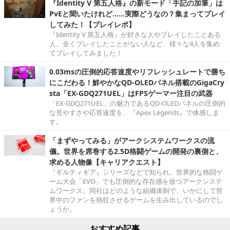
『Identity V 第五人格』の新モード「手記の加筆」は
PvEと聞いたけれど……実際どうなの？集まってプレイ
してみた！【プレイレポ】
『Identity V 第五人格』が好きな人やプレイしたことある
人、全くプレイしたことがない人など、様々な4人を集め
てプレイしてみました！
0.03msの圧倒的応答速度やリフレッシュレートで勝ち
にこだわる！鮮やかなQD-OLEDパネル搭載のGigaCry
sta「EX-GDQ271UEL」はFPSゲーマー注目の武器
「EX-GDQ271UEL」の魅力であるQD-OLEDパネルの圧倒的
な見やすさや応答速度を、『Apex Legends』で体感しま
す。
「まずやってみる」がアークシステムワークスの流
儀。世界を席巻する2.5D格闘ゲームの開発の裏側と、
求める人物像【キャリアクエスト】
『ギルティギア』シリーズなどで知られ、世界的な格闘ゲ
ーム大会「EVO」でも圧倒的な存在感を放つアークシステ
ムワークス。同社はどのような組織体制で、いかにして世
界中のファンを熱狂させるゲームを生み出しているのでし
ょうか。
おすすめ記事