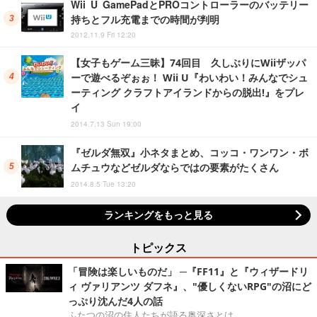
Wii U GamePadとPROコントローラーのバッテリー
持ちとフル充電までの時間が判明
2012.11.9 Fri 12:20
【女子もゲーム三昧】74回目 久しぶりにWiiザッパ
ーで遊べるぞぉぉ！ Wii U『わいわい！みんなでシュ
ーティング クラフトアイランドからの脱出!』をプレ
イ
2014.7.13 Sun 19:00
『ゼルダ無双』小ネタまとめ、コッコ・ワンワン・ボ
ムチュウなどゼルダならではの要素がたくさん
2014.8.5 Tue 13:20
ランキングをもっと見る
トピックス
「冒険は楽しいものだ」 ─『FF11』と『ウィザードリ
ィ ヴァリアンツ ダフネ』、"優しくないRPG"の沼にど
っぷり沈んだ4人の話
ふたつの沼の住人たちが語る奥深さとは。