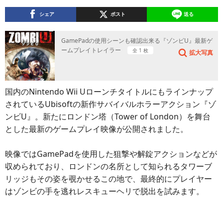
シェア
ポスト
送る
GamePadの使用シーンも確認出来る『ゾンビU』最新ゲ
ームプレイトレイラー
全 1 枚
拡大写真
国内のNintendo Wii Uローンチタイトルにもラインナップ
されているUbisoftの新作サバイバルホラーアクション『ゾ
ンビU』。新たにロンドン塔（Tower of London）を舞台
とした最新のゲームプレイ映像が公開されました。
映像ではGamePadを使用した狙撃や解錠アクションなどが
収められており、ロンドンの名所として知られるタワーブ
リッジもその姿を覗かせるこの地で、最終的にプレイヤー
はゾンビの手を逃れレスキューヘリで脱出を試みます。