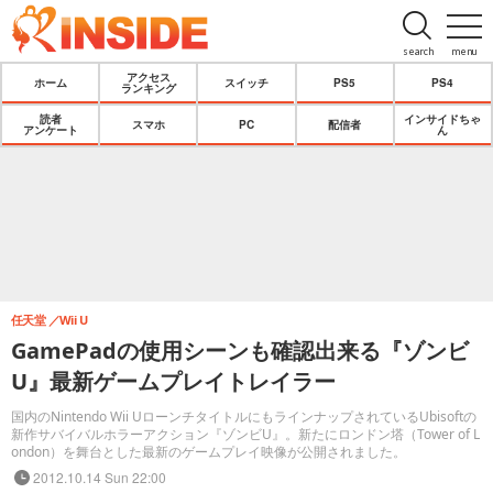
search
menu
アクセス
ホーム
スイッチ
PS5
PS4
ランキング
読者
インサイドちゃ
スマホ
PC
配信者
アンケート
ん
任天堂
Wii U
GamePadの使用シーンも確認出来る『ゾンビ
U』最新ゲームプレイトレイラー
国内のNintendo Wii UローンチタイトルにもラインナップされているUbisoftの
新作サバイバルホラーアクション『ゾンビU』。新たにロンドン塔（Tower of L
ondon）を舞台とした最新のゲームプレイ映像が公開されました。
2012.10.14 Sun 22:00