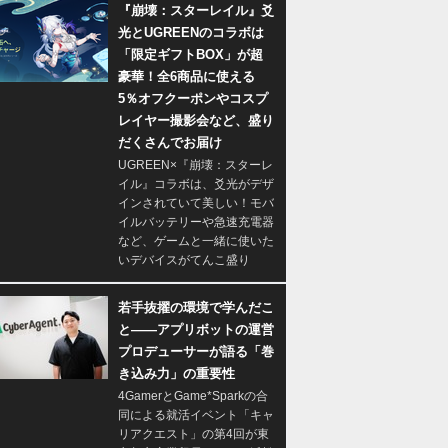
『崩壊：スターレイル』爻
光とUGREENのコラボは
「限定ギフトBOX」が超
豪華！全6商品に使える
5％オフクーポンやコスプ
レイヤー撮影会など、盛り
だくさんでお届け
UGREEN×『崩壊：スターレ
イル』コラボは、爻光がデザ
インされていて美しい！モバ
イルバッテリーや急速充電器
など、ゲームと一緒に使いた
いデバイスがてんこ盛り
若手抜擢の環境で学んだこ
と――アプリボットの運営
プロデューサーが語る「巻
き込み力」の重要性
4GamerとGame*Sparkの合
同による就活イベント「キャ
リアクエスト」の第4回が東