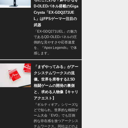
D-OLEDパネル搭載のGiga
Crysta「EX-GDQ271UE
L」はFPSゲーマー注目の
武器
「EX-GDQ271UEL」の魅力
であるQD-OLEDパネルの圧
倒的な見やすさや応答速度
を、『Apex Legends』で体
感します。
「まずやってみる」がアー
クシステムワークスの流
儀。世界を席巻する2.5D
格闘ゲームの開発の裏側
と、求める人物像【キャリ
アクエスト】
『ギルティギア』シリーズな
どで知られ、世界的な格闘ゲ
ーム大会「EVO」でも圧倒
的な存在感を放つアークシス
テムワークス。同社はどのよ