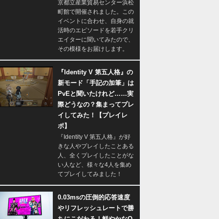
京都立産業貿易センター浜松
町館で開催されました。この
イベントに合わせ、自身の就
活時のエピソードを若手クリ
エイターに聞いてみたので、
その模様をお届けします。
『Identity V 第五人格』の
新モード「手記の加筆」は
PvEと聞いたけれど……実
際どうなの？集まってプレ
イしてみた！【プレイレ
ポ】
『Identity V 第五人格』が好
きな人やプレイしたことある
人、全くプレイしたことがな
い人など、様々な4人を集め
てプレイしてみました！
0.03msの圧倒的応答速度
やリフレッシュレートで勝
ちにこだわる！鮮やかなQ