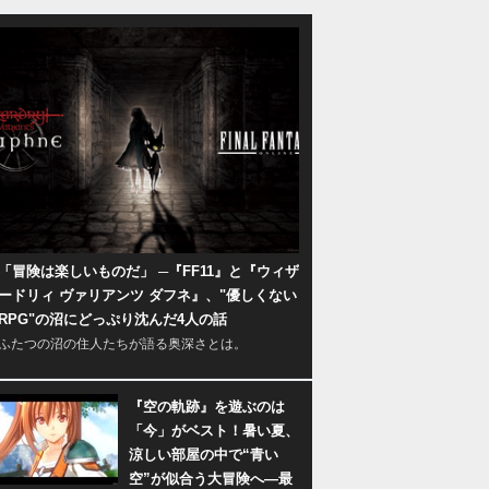
「冒険は楽しいものだ」 ─『FF11』と『ウィザ
ードリィ ヴァリアンツ ダフネ』、"優しくない
RPG"の沼にどっぷり沈んだ4人の話
ふたつの沼の住人たちが語る奥深さとは。
『空の軌跡』を遊ぶのは
「今」がベスト！暑い夏、
涼しい部屋の中で“青い
空”が似合う大冒険へ―最