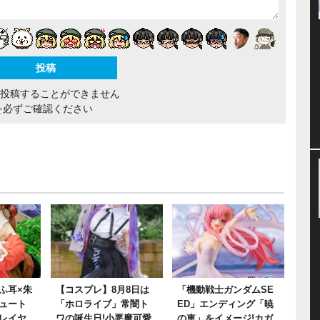
間投稿することができません
を必ずご確認ください
ふ耳×朱
【コスプレ】8月8日は
「機動戦士ガンダムSE
ュート
「ホロライブ」常闇ト
ED」エンディング「暁
レイヤ
ワの誕生日!小悪魔可愛
の車」をイメージ!カガ