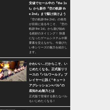
安値でセール中の『the 1s
t』から新作『空の軌跡 th
e 2nd』まで駆け抜けよう
『空の軌跡 the 2nd』の発売
が目前に迫る今こそ、『空の
軌跡 the 1st』から遊び始め
る絶好のタイミング！ 快適
になったゲームシステムや新
要素を交えながら、今遊びた
い本シリーズの魅力を紹介し
ます。
かわいい…だからこそ、い
じめたくなる。正式版リリ
ースの『パルワールド』プ
レイヤーに訊く“キュート
アグレッション×パル”の
底知れぬ魅力とは
正式版で登場する新たなパル
もいじめたくなる！