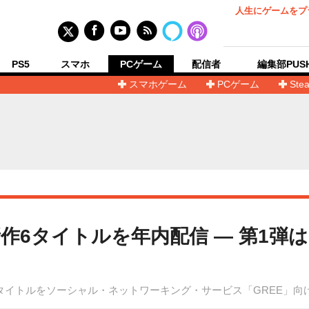
人生にゲームをプ
PS5
スマホ
PCゲーム
配信者
編集部PUS
スマホゲーム
PCゲーム
Ste
作6タイトルを年内配信 ― 第1弾
タイトルをソーシャル・ネットワーキング・サービス「GREE」向