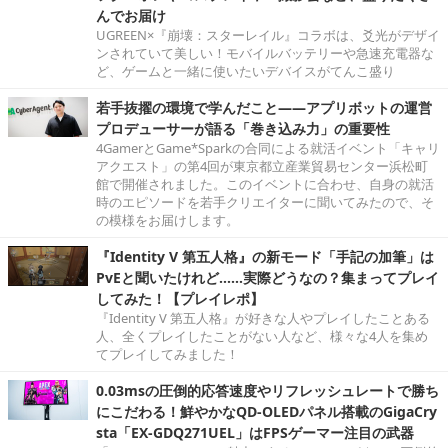
んでお届け
UGREEN×『崩壊：スターレイル』コラボは、爻光がデザイ
ンされていて美しい！モバイルバッテリーや急速充電器な
ど、ゲームと一緒に使いたいデバイスがてんこ盛り
若手抜擢の環境で学んだこと――アプリボットの運営
プロデューサーが語る「巻き込み力」の重要性
4GamerとGame*Sparkの合同による就活イベント「キャリ
アクエスト」の第4回が東京都立産業貿易センター浜松町
館で開催されました。このイベントに合わせ、自身の就活
時のエピソードを若手クリエイターに聞いてみたので、そ
の模様をお届けします。
『Identity V 第五人格』の新モード「手記の加筆」は
PvEと聞いたけれど……実際どうなの？集まってプレイ
してみた！【プレイレポ】
『Identity V 第五人格』が好きな人やプレイしたことある
人、全くプレイしたことがない人など、様々な4人を集め
てプレイしてみました！
0.03msの圧倒的応答速度やリフレッシュレートで勝ち
にこだわる！鮮やかなQD-OLEDパネル搭載のGigaCry
sta「EX-GDQ271UEL」はFPSゲーマー注目の武器