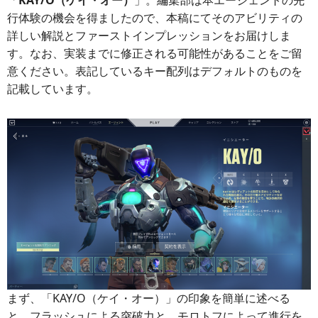
「
KAY/O（ケイ・オー）
」。編集部は本エージェントの先
行体験の機会を得ましたので、本稿にてそのアビリティの
詳しい解説とファーストインプレッションをお届けしま
す。なお、実装までに修正される可能性があることをご留
意ください。表記しているキー配列はデフォルトのものを
記載しています。
まず、「KAY/O（ケイ・オー）」の印象を簡単に述べる
と、フラッシュによる突破力と、モロトフによって進行を