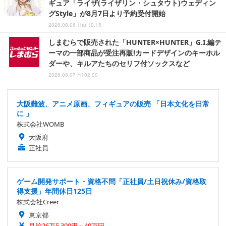
ギュア「ライザ(ライザリン・シュタウト)ウェディン
グStyle」が8月7日より予約受付開始
2026.08.06 Thu 10:15
しまむらで販売された「HUNTER×HUNTER」G.I.編テ
ーマの一部商品が受注再販!カードデザインのキーホル
ダーや、キルアたちのセリフ付ソックスなど
2026.08.07 Fri 02:00
大阪難波、アニメ原画、フィギュアの販売 「日本文化を日常
に 」
株式会社WOMB
大阪府
正社員
ゲーム開発サポート・資格不問「正社員/土日祝休み/資格取
得支援」年間休日125日
株式会社Creer
東京都
月給26万5,300円～40万円