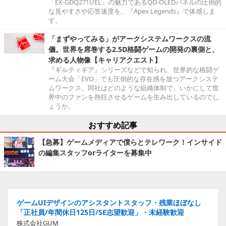
「EX-GDQ271UEL」の魅力であるQD-OLEDパネルの圧倒的
な見やすさや応答速度を、『Apex Legends』で体感しま
す。
「まずやってみる」がアークシステムワークスの流
儀。世界を席巻する2.5D格闘ゲームの開発の裏側と、
求める人物像【キャリアクエスト】
『ギルティギア』シリーズなどで知られ、世界的な格闘ゲ
ーム大会「EVO」でも圧倒的な存在感を放つアークシステ
ムワークス。同社はどのような組織体制で、いかにして世
界中のファンを熱狂させるゲームを生み出しているのでし
ょうか。
おすすめ記事
【急募】ゲームメディアで僕らとテレワーク！インサイド
の編集スタッフorライターを募集中
ゲームUIデザインのアシスタントスタッフ・残業ほぼなし
「正社員/年間休日125日/SE志望歓迎」・未経験歓迎
株式会社GUM