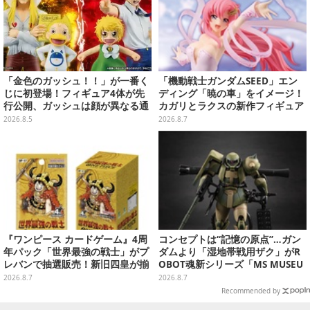
「金色のガッシュ！！」が一番く
「機動戦士ガンダムSEED」エン
じに初登場！フィギュア4体が先
ディング「暁の車」をイメージ！
行公開、ガッシュは顔が異なる通
カガリとラクスの新作フィギュア
常/ザケルver.の2種
がプライズに
2026.8.5
2026.8.7
『ワンピース カードゲーム』4周
コンセプトは“記憶の原点”…ガン
年パック「世界最強の戦士」がプ
ダムより「湿地帯戦用ザク」がR
レバンで抽選販売！新旧四皇が揃
OBOT魂新シリーズ「MS MUSEU
い踏み、刃牙作者が描く「カイド
M」で商品化！博物館イメージの
2026.8.7
2026.8.7
ウ」も
ベースも注目
Recommended by