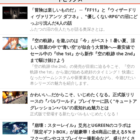
「冒険は楽しいものだ」 ─『FF11』と『ウィザードリ
ィ ヴァリアンツ ダフネ』、"優しくないRPG"の沼にど
っぷり沈んだ4人の話
ふたつの沼の住人たちが語る奥深さとは。
『空の軌跡』を遊ぶのは「今」がベスト！暑い夏、涼
しい部屋の中で“青い空”が似合う大冒険へ―最安値で
セール中の『the 1st』から新作『空の軌跡 the 2nd』
まで駆け抜けよう
『空の軌跡 the 2nd』の発売が目前に迫る今こそ、『空の
軌跡 the 1st』から遊び始める絶好のタイミング！ 快適に
なったゲームシステムや新要素を交えながら、今遊びたい
本シリーズの魅力を紹介します。
かわいい…だからこそ、いじめたくなる。正式版リリ
ースの『パルワールド』プレイヤーに訊く“キュートア
グレッション×パル”の底知れぬ魅力とは
正式版で登場する新たなパルもいじめたくなる！
『崩壊：スターレイル』爻光とUGREENのコラボは
「限定ギフトBOX」が超豪華！全6商品に使える5％オ
フクーポンやコスプレイヤー撮影会など、盛りだくさ