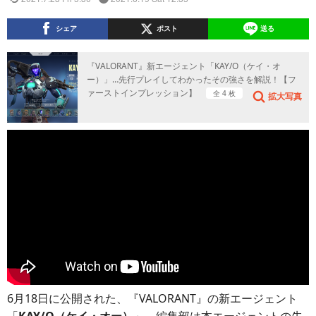
シェア
ポスト
送る
『VALORANT』新エージェント「KAY/O（ケイ・オ
ー）」…先行プレイしてわかったその強さを解説！【フ
ァーストインプレッション】
全 4 枚
拡大写真
6月18日に公開された、『VALORANT』の新エージェント