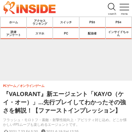
search
menu
アクセス
ホーム
スイッチ
PS5
PS4
ランキング
読者
インサイドちゃ
スマホ
PC
配信者
アンケート
ん
PCゲーム
オンラインゲーム
『VALORANT』新エージェント「KAY/O（ケ
イ・オー）」…先行プレイしてわかったその強
さを解説！【ファーストインプレッション】
フラッシュ・モロトフ・索敵・射撃性能向上・アビリティ封じ込め。どこか懐
かしいFPSムーブも楽しめるエージェントです。
2021.7.23 Fri 5:30
2021.6.19 Sat 12:35