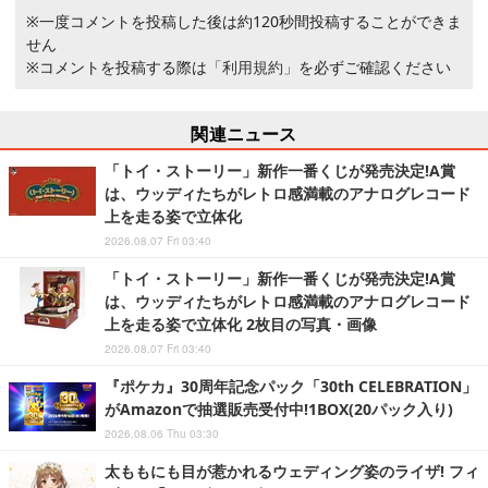
※一度コメントを投稿した後は約120秒間投稿することができま
せん
※コメントを投稿する際は
「利用規約」
を必ずご確認ください
関連ニュース
「トイ・ストーリー」新作一番くじが発売決定!A賞
は、ウッディたちがレトロ感満載のアナログレコード
上を走る姿で立体化
2026.08.07 Fri 03:40
「トイ・ストーリー」新作一番くじが発売決定!A賞
は、ウッディたちがレトロ感満載のアナログレコード
上を走る姿で立体化 2枚目の写真・画像
2026.08.07 Fri 03:40
『ポケカ』30周年記念パック「30th CELEBRATION」
がAmazonで抽選販売受付中!1BOX(20パック入り)
2026.08.06 Thu 03:30
太ももにも目が惹かれるウェディング姿のライザ! フィ