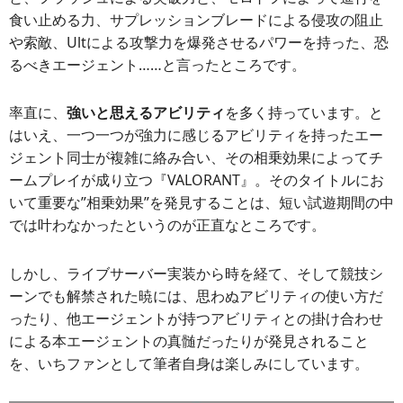
食い止める力、サプレッションブレードによる侵攻の阻止
や索敵、Ultによる攻撃力を爆発させるパワーを持った、恐
るべきエージェント……と言ったところです。
率直に、
強いと思えるアビリティ
を多く持っています。と
はいえ、一つ一つが強力に感じるアビリティを持ったエー
ジェント同士が複雑に絡み合い、その相乗効果によってチ
ームプレイが成り立つ『VALORANT』。そのタイトルにお
いて重要な”相乗効果”を発見することは、短い試遊期間の中
では叶わなかったというのが正直なところです。
しかし、ライブサーバー実装から時を経て、そして競技シ
ーンでも解禁された暁には、思わぬアビリティの使い方だ
ったり、他エージェントが持つアビリティとの掛け合わせ
による本エージェントの真髄だったりが発見されること
を、いちファンとして筆者自身は楽しみにしています。