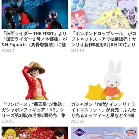
「仮面ライダー THE FIRST」より
「ボンボンドロップシール」がロ
「仮面ライダー１号／本郷猛」が
フトネットストアで抽選販売！サ
S.H.Figuarts（真骨彫製法）に登
ンリオ新作8種を8月6日10時より
場！8月18日より予約受付開始
受付開始
2026.8.7
2026.8.5
「ワンピース」“新四皇”が集結！
ガシャポン「miffy インテリアラ
ガシャポンフィギュア「HG」シ
イトマスコット」が発売！ふんわ
リーズ第2弾が8月第5週発売、集
り光るミッフィーと星など全4種
めて並べたくなるクオリティ
ラインナップ
2026.8.5
2026.8.6