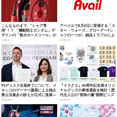
こんなものまで、“シャア専
アベイルで8月8日に登場する「ス
用”！？ 「機動戦士ガンダム」デ
ター・ウォーズ」グローグーTシ
ザインの「散水ホースリール」が
ャツの一つが、納品トラブルによ
予約開始ーあえて存在感を放つ赤
り販売日変更へ
2026.8.7
2026.8.5
さ
PSディスク生産終了について、メ
『ドラクエ』40周年記念展オリジ
キシコのゲーマー議員による独占
ナルグッズの事後通販を検討！歴
禁止法違反の訴えが正式に進展―
代主人公の“冒険の書”開閉ピンズ
「テクノロジーは自由を拡大する
をはじめ、ユニークなＴシャツや
2026.8.6
2026.8.7
ために役立つべき」
雑貨など