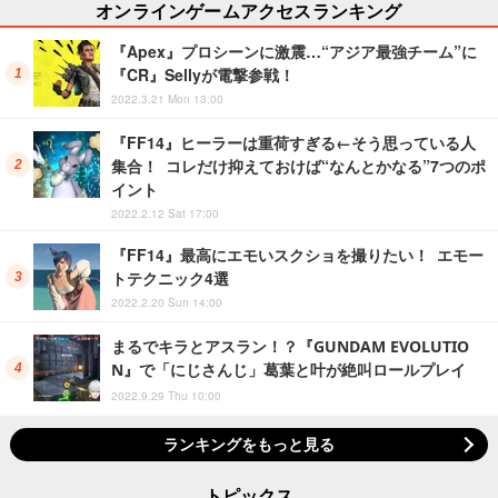
オンラインゲームアクセスランキング
『Apex』プロシーンに激震…“アジア最強チーム”に
『CR』Sellyが電撃参戦！
2022.3.21 Mon 13:00
『FF14』ヒーラーは重荷すぎる←そう思っている人
集合！ コレだけ抑えておけば“なんとかなる”7つのポ
イント
2022.2.12 Sat 17:00
『FF14』最高にエモいスクショを撮りたい！ エモー
トテクニック4選
2022.2.20 Sun 14:00
まるでキラとアスラン！？『GUNDAM EVOLUTIO
N』で「にじさんじ」葛葉と叶が絶叫ロールプレイ
2022.9.29 Thu 10:00
ランキングをもっと見る
トピックス