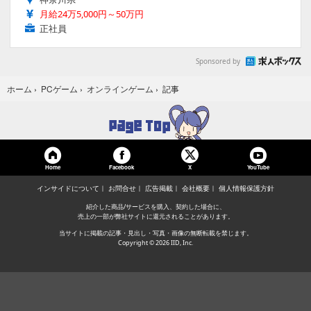
月給24万5,000円～50万円
正社員
Sponsored by
記事
ホーム
›
PCゲーム
›
オンラインゲーム
›
Home
Facebook
YouTube
X
インサイドについて
お問合せ
広告掲載
会社概要
個人情報保護方針
紹介した商品/サービスを購入、契約した場合に、
売上の一部が弊社サイトに還元されることがあります。
当サイトに掲載の記事・見出し・写真・画像の無断転載を禁じます。
Copyright © 2026 IID, Inc.