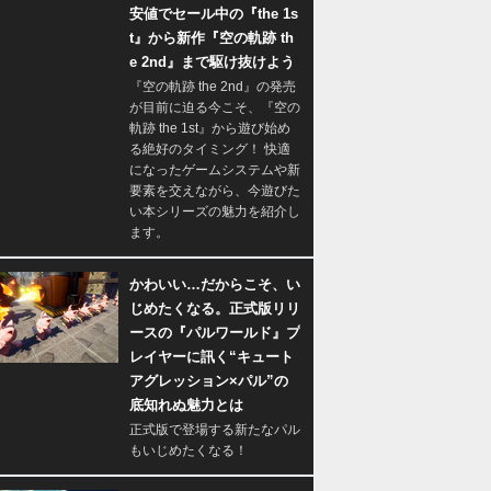
安値でセール中の『the 1s
t』から新作『空の軌跡 th
e 2nd』まで駆け抜けよう
『空の軌跡 the 2nd』の発売
が目前に迫る今こそ、『空の
軌跡 the 1st』から遊び始め
る絶好のタイミング！ 快適
になったゲームシステムや新
要素を交えながら、今遊びた
い本シリーズの魅力を紹介し
ます。
かわいい…だからこそ、い
じめたくなる。正式版リリ
ースの『パルワールド』プ
レイヤーに訊く“キュート
アグレッション×パル”の
底知れぬ魅力とは
正式版で登場する新たなパル
もいじめたくなる！