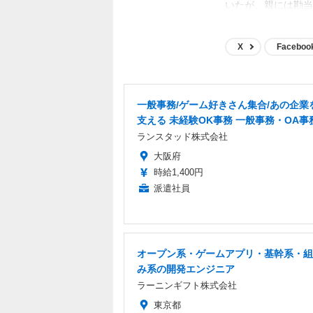
いたが、親には勘当
ド編集部に無気力バ
アの統括となり、ポジ
X
Faceboo
に就くも、ちょっと
夢はイードのゲーム
と、ゲームやアニメ
武道館でライブする
一般事務/ゲーム好きさん集合/あの企業
ど。
支える 未経験OK事務 一般事務・OA事
ランスタッド株式会社
大阪府
時給1,400円
派遣社員
オープン系・ゲームアプリ・基幹系・組
み系の開発エンジニア
ラーニンギフト株式会社
東京都