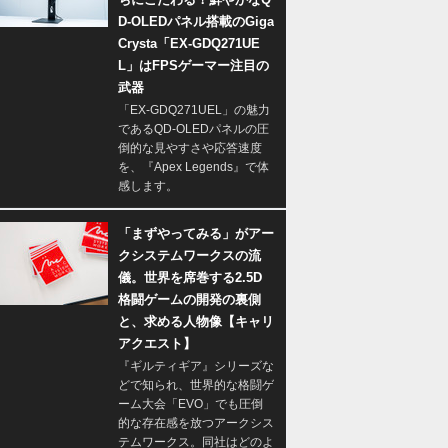
D-OLEDパネル搭載のGiga
Crysta「EX-GDQ271UE
L」はFPSゲーマー注目の
武器
「EX-GDQ271UEL」の魅力
であるQD-OLEDパネルの圧
倒的な見やすさや応答速度
を、『Apex Legends』で体
感します。
「まずやってみる」がアー
クシステムワークスの流
儀。世界を席巻する2.5D
格闘ゲームの開発の裏側
と、求める人物像【キャリ
アクエスト】
『ギルティギア』シリーズな
どで知られ、世界的な格闘ゲ
ーム大会「EVO」でも圧倒
的な存在感を放つアークシス
テムワークス。同社はどのよ