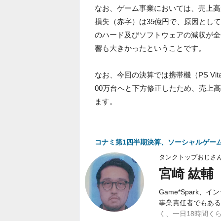
なお、ゲーム事業においては、売上高が
損失（赤字）は35億円で、原因としてはPla
のハード及びソフトウェアの減収が全
響も大きかったということです。
なお、今回の決算では携帯機（PS Vit
00万台へと下方修正したため、売上
ます。
コナミ第1四半期決算、ソーシャルゲーム
タンクトップおじさ
宮崎 紘輔
Game*Spark
事業責任者でもある
く、一日18時間く