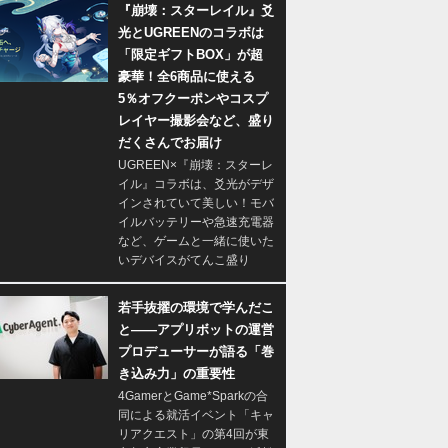
『崩壊：スターレイル』爻
光とUGREENのコラボは
「限定ギフトBOX」が超
豪華！全6商品に使える
5％オフクーポンやコスプ
レイヤー撮影会など、盛り
だくさんでお届け
UGREEN×『崩壊：スターレ
イル』コラボは、爻光がデザ
インされていて美しい！モバ
イルバッテリーや急速充電器
など、ゲームと一緒に使いた
いデバイスがてんこ盛り
若手抜擢の環境で学んだこ
と――アプリボットの運営
プロデューサーが語る「巻
き込み力」の重要性
4GamerとGame*Sparkの合
同による就活イベント「キャ
リアクエスト」の第4回が東