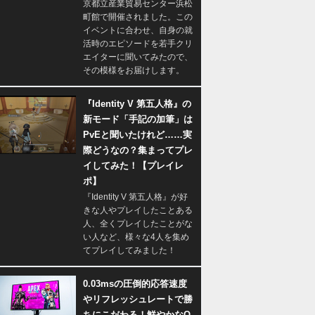
京都立産業貿易センター浜松
町館で開催されました。この
イベントに合わせ、自身の就
活時のエピソードを若手クリ
エイターに聞いてみたので、
その模様をお届けします。
『Identity V 第五人格』の
新モード「手記の加筆」は
PvEと聞いたけれど……実
際どうなの？集まってプレ
イしてみた！【プレイレ
ポ】
『Identity V 第五人格』が好
きな人やプレイしたことある
人、全くプレイしたことがな
い人など、様々な4人を集め
てプレイしてみました！
0.03msの圧倒的応答速度
やリフレッシュレートで勝
ちにこだわる！鮮やかなQ