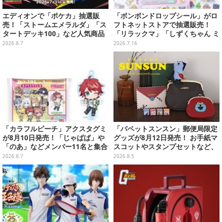
エディオンで「ポケカ」抽選販
「ボンボンドロップシール」がロ
売！「ストームエメラルダ」「ス
フトネットストアで抽選販売！
タートデッキ100」など人気商品
「リラックマ」「しずくちゃん ミ
が対象
ニ」など全12種をラインナップ
2026.8.7
2026.7.16
「カラフルピーチ」アクスタグミ
「パペットスンスン」郵便局限定
が8月10日発売！「じゃぱぱ」や
グッズが8月12日発売！ お手紙マ
「のあ」などメンバー11名と集合
スコットやスタンプセットなど、
デザイン全15種、ボールチェーン
可愛すぎる全5アイテムがライン
2026.8.7
2026.8.5
付きでアクセサリーにも
ナップ