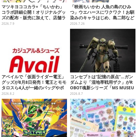
マツキヨココカラ×「ちいかわ」
「映画ちいかわ 人魚の島のひみ
コラボ詳細公開！オリジナルグッ
つ」ウエハースにワクワク！お馴
ズの配布・販売に加えて、店舗ラ
染みのキャラはじめ、島二郎など
ッピングや”花火打ち上げ”まで盛
セイレーン編カード全22種
2026.7.9
2026.7.26
り沢山
アベイルで「仮面ライダー電王」
コンセプトは“記憶の原点”…ガン
グッズが8月8日発売！電王とモモ
ダムより「湿地帯戦用ザク」がR
タロスら4人が一緒のバッグやポ
OBOT魂新シリーズ「MS MUSEU
ーチ、収納ボックスも
M」で商品化！博物館イメージの
2026.8.2
2026.8.7
ベースも注目