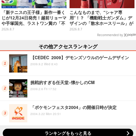
「新テニスの王子様」新作一番く
こんなものまで、“シャア専
じが12月24日発売！越前リョーマ
用”！？ 「機動戦士ガンダム」デ
や手塚国光、ラストワン賞の「不
ザインの「散水ホースリール」が
二周助 フィギュア」は開眼パーツ
予約開始ーあえて存在感を放つ赤
2026.8.7
2026.8.7
付き
さ
Recommended by
その他アクセスランキング
【CEDEC 2009】デモンズソウルのゲームデザイン
2009.9.2 Wed 8:43
挑戦的すぎる任天堂−懐かしのCM
2009.2.6 Fri 17:52
「ポケモンフェスタ2004」の開催日時が決定
2004.3.22 Mon 20:51
ランキングをもっと見る