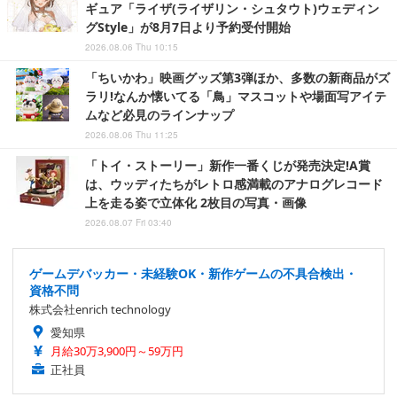
ギュア「ライザ(ライザリン・シュタウト)ウェディン
グStyle」が8月7日より予約受付開始
2026.08.06 Thu 10:15
「ちいかわ」映画グッズ第3弾ほか、多数の新商品がズ
ラリ!なんか懐いてる「鳥」マスコットや場面写アイテ
ムなど必見のラインナップ
2026.08.06 Thu 11:25
「トイ・ストーリー」新作一番くじが発売決定!A賞
は、ウッディたちがレトロ感満載のアナログレコード
上を走る姿で立体化 2枚目の写真・画像
2026.08.07 Fri 03:40
ゲームデバッカー・未経験OK・新作ゲームの不具合検出・
資格不問
株式会社enrich technology
愛知県
月給30万3,900円～59万円
正社員