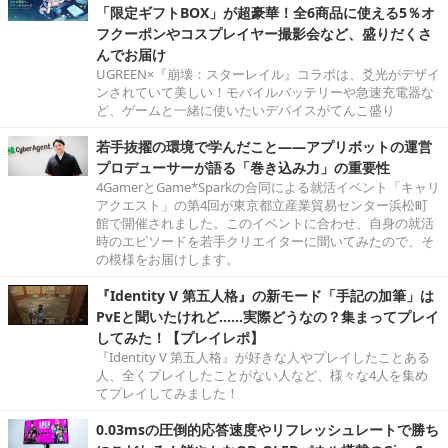
「限定ギフトBOX」が超豪華！全6商品に使える5％オ
フクーポンやコスプレイヤー撮影会など、盛りだくさ
んでお届け
UGREEN×『崩壊：スターレイル』コラボは、爻光がデザイ
ンされていて美しい！モバイルバッテリーや急速充電器な
ど、ゲームと一緒に使いたいデバイスがてんこ盛り
若手抜擢の環境で学んだこと――アプリボットの運営
プロデューサーが語る「巻き込み力」の重要性
4GamerとGame*Sparkの合同による就活イベント「キャリ
アクエスト」の第4回が東京都立産業貿易センター浜松町
館で開催されました。このイベントに合わせ、自身の就活
時のエピソードを若手クリエイターに聞いてみたので、そ
の模様をお届けします。
『Identity V 第五人格』の新モード「手記の加筆」は
PvEと聞いたけれど……実際どうなの？集まってプレイ
してみた！【プレイレポ】
『Identity V 第五人格』が好きな人やプレイしたことある
人、全くプレイしたことがない人など、様々な4人を集め
てプレイしてみました！
0.03msの圧倒的応答速度やリフレッシュレートで勝ち