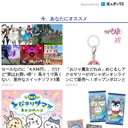
Sponsored by
今、あなたにオススメ
セールなのに「4,936円」、だけ
「おジャ魔女どれみ」めじるしア
ど“実はお買い得”！ 高そうで高く
クセサリーがガシャポンオンライ
ない、意外なスイッチソフト5選
ンにて販売へ！ポップンポロンと
魔法玉の2連チャームなど全9種
2026.8.7
2026.8.5