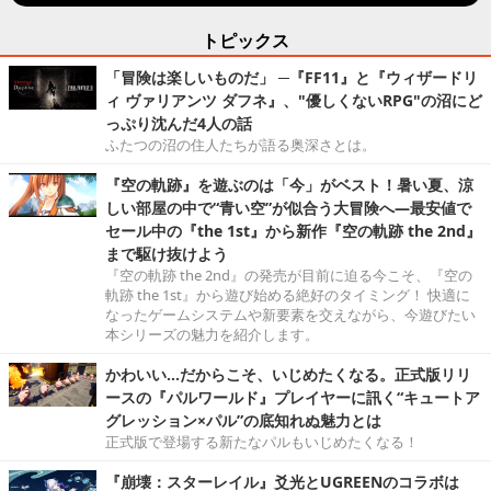
トピックス
「冒険は楽しいものだ」 ─『FF11』と『ウィザードリ
ィ ヴァリアンツ ダフネ』、"優しくないRPG"の沼にど
っぷり沈んだ4人の話
ふたつの沼の住人たちが語る奥深さとは。
『空の軌跡』を遊ぶのは「今」がベスト！暑い夏、涼
しい部屋の中で“青い空”が似合う大冒険へ―最安値で
セール中の『the 1st』から新作『空の軌跡 the 2nd』
まで駆け抜けよう
『空の軌跡 the 2nd』の発売が目前に迫る今こそ、『空の
軌跡 the 1st』から遊び始める絶好のタイミング！ 快適に
なったゲームシステムや新要素を交えながら、今遊びたい
本シリーズの魅力を紹介します。
かわいい…だからこそ、いじめたくなる。正式版リリ
ースの『パルワールド』プレイヤーに訊く“キュートア
グレッション×パル”の底知れぬ魅力とは
正式版で登場する新たなパルもいじめたくなる！
『崩壊：スターレイル』爻光とUGREENのコラボは