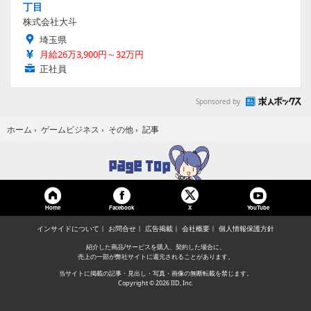
丁目
株式会社大斗
埼玉県
月給26万3,900円～32万円
正社員
Sponsored by
記事
ホーム
›
ゲームビジネス
›
その他
›
Home
Facebook
YouTube
X
インサイドについて
お問合せ
広告掲載
会社概要
個人情報保護方針
紹介した商品/サービスを購入、契約した場合に、
売上の一部が弊社サイトに還元されることがあります。
当サイトに掲載の記事・見出し・写真・画像の無断転載を禁じます。
Copyright © 2026 IID, Inc.