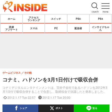
search
menu
アクセス
ホーム
スイッチ
PS5
PS4
ランキング
読者
インサイドちゃ
スマホ
PC
配信者
アンケート
ん
ゲームビジネス
その他
コナミ、ハドソンを3月1日付けで吸収合併
コナミデジタルエンタテインメントは、完全子会社であるハドソンを2012年3
月1日付で吸収合併することで合意し、取締役会で決議したと発表しました。
2012.1.17 Tue 22:57
2012.1.17 Tue 20:00
シェア
ポスト
送る