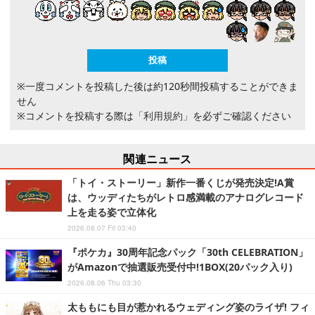
※一度コメントを投稿した後は約120秒間投稿することができま
せん
※コメントを投稿する際は
「利用規約」
を必ずご確認ください
関連ニュース
「トイ・ストーリー」新作一番くじが発売決定!A賞
は、ウッディたちがレトロ感満載のアナログレコード
上を走る姿で立体化
2026.08.07 Fri 03:40
『ポケカ』30周年記念パック「30th CELEBRATION」
がAmazonで抽選販売受付中!1BOX(20パック入り)
2026.08.06 Thu 03:30
太ももにも目が惹かれるウェディング姿のライザ! フィ