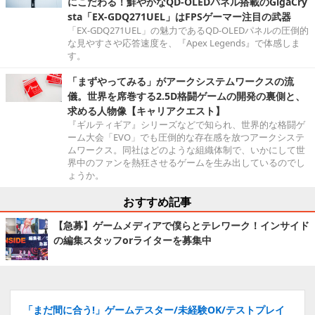
にこだわる！鮮やかなQD-OLEDパネル搭載のGigaCry
sta「EX-GDQ271UEL」はFPSゲーマー注目の武器
「EX-GDQ271UEL」の魅力であるQD-OLEDパネルの圧倒的
な見やすさや応答速度を、『Apex Legends』で体感しま
す。
「まずやってみる」がアークシステムワークスの流
儀。世界を席巻する2.5D格闘ゲームの開発の裏側と、
求める人物像【キャリアクエスト】
『ギルティギア』シリーズなどで知られ、世界的な格闘ゲ
ーム大会「EVO」でも圧倒的な存在感を放つアークシステ
ムワークス。同社はどのような組織体制で、いかにして世
界中のファンを熱狂させるゲームを生み出しているのでし
ょうか。
おすすめ記事
【急募】ゲームメディアで僕らとテレワーク！インサイド
の編集スタッフorライターを募集中
「まだ間に合う!」ゲームテスター/未経験OK/テストプレイ