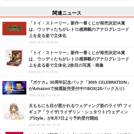
関連ニュース
「トイ・ストーリー」新作一番くじが発売決定!A賞
は、ウッディたちがレトロ感満載のアナログレコード
上を走る姿で立体化
2026.08.07 Fri 03:40
「トイ・ストーリー」新作一番くじが発売決定!A賞
は、ウッディたちがレトロ感満載のアナログレコード
上を走る姿で立体化 2枚目の写真・画像
2026.08.07 Fri 03:40
『ポケカ』30周年記念パック「30th CELEBRATION」
がAmazonで抽選販売受付中!1BOX(20パック入り)
2026.08.06 Thu 03:30
太ももにも目が惹かれるウェディング姿のライザ! フィ
ギュア「ライザ(ライザリン・シュタウト)ウェディン
グStyle」が8月7日より予約受付開始
2026.08.06 Thu 10:15