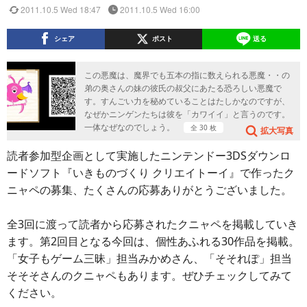
2011.10.5 Wed 18:47
2011.10.5 Wed 16:00
シェア
ポスト
送る
この悪魔は、魔界でも五本の指に数えられる悪魔・・の
弟の奥さんの妹の彼氏の叔父にあたる恐ろしい悪魔で
す。すんごい力を秘めていることはたしかなのですが、
なぜかニンゲンたちは彼を「カワイイ」と言うのです。
一体なぜなのでしょう。
全 30 枚
拡大写真
読者参加型企画として実施したニンテンドー3DSダウンロ
ードソフト『いきものづくり クリエイトーイ』で作ったク
ニャペの募集、たくさんの応募ありがとうございました。
全3回に渡って読者から応募されたクニャペを掲載していき
ます。第2回目となる今回は、個性あふれる30作品を掲載。
「女子もゲーム三昧」担当みかめさん、「そそれぽ」担当
そそそさんのクニャペもあります。ぜひチェックしてみて
ください。