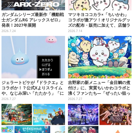
ガンダムシリーズ最新作「機動戦
マツキヨココカラ×「ちいかわ」
士ガンダムRG アレックスゼロ」
コラボが激アツ！オリジナルグッ
発表！2027年展開
ズの配布・販売に加えて、店舗ラ
ッピングや”花火打ち上げ”まで盛
2026.7.24
2026.7.14
り沢山
ジェラートピケが『ドラクエ』と
吉野家の新メニュー「金目鯛の煮
コラボか！？公式Xよりスライム
付け」に、実質ちいかわコラボと
や、なじみ深い「たたかう」「に
沸くファンたち―「ぜったい狙っ
げる」のコマンドウィンドウが投
ただろ！」「映画公開のタイミン
2026.7.27
2026.7.27
稿
グで妙だな？」