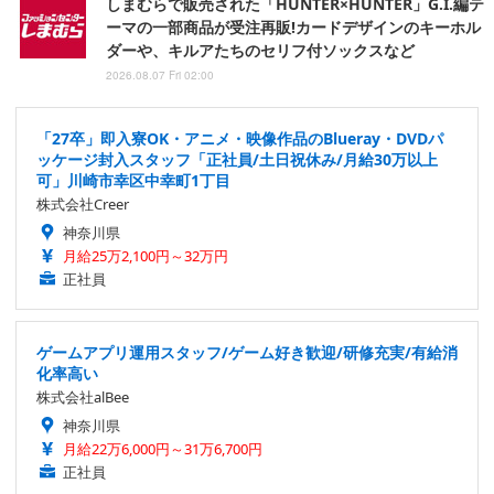
しまむらで販売された「HUNTER×HUNTER」G.I.編テ
ーマの一部商品が受注再販!カードデザインのキーホル
ダーや、キルアたちのセリフ付ソックスなど
2026.08.07 Fri 02:00
「27卒」即入寮OK・アニメ・映像作品のBlueray・DVDパ
ッケージ封入スタッフ「正社員/土日祝休み/月給30万以上
可」川崎市幸区中幸町1丁目
株式会社Creer
神奈川県
月給25万2,100円～32万円
正社員
ゲームアプリ運用スタッフ/ゲーム好き歓迎/研修充実/有給消
化率高い
株式会社alBee
神奈川県
月給22万6,000円～31万6,700円
正社員