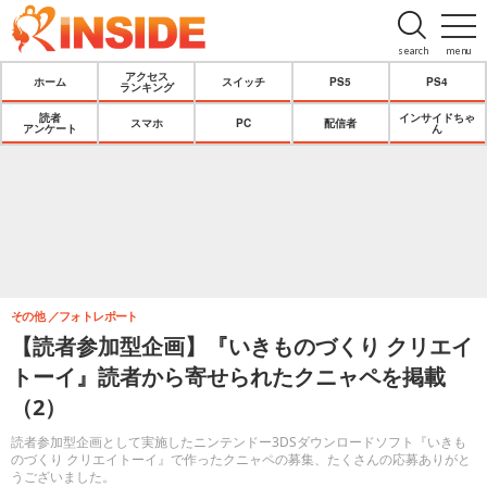
search
menu
アクセス
ホーム
スイッチ
PS5
PS4
ランキング
読者
インサイドちゃ
スマホ
PC
配信者
アンケート
ん
その他
フォトレポート
【読者参加型企画】『いきものづくり クリエイ
トーイ』読者から寄せられたクニャペを掲載
（2）
読者参加型企画として実施したニンテンドー3DSダウンロードソフト『いきも
のづくり クリエイトーイ』で作ったクニャペの募集、たくさんの応募ありがと
うございました。