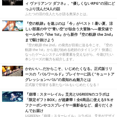
ィ ヴァリアンツ ダフネ』、"優しくないRPG"の沼にど
っぷり沈んだ4人の話
ふたつの沼の住人たちが語る奥深さとは。
『空の軌跡』を遊ぶのは「今」がベスト！暑い夏、涼
しい部屋の中で“青い空”が似合う大冒険へ―最安値で
セール中の『the 1st』から新作『空の軌跡 the 2nd』
まで駆け抜けよう
『空の軌跡 the 2nd』の発売が目前に迫る今こそ、『空の
軌跡 the 1st』から遊び始める絶好のタイミング！ 快適に
なったゲームシステムや新要素を交えながら、今遊びたい
本シリーズの魅力を紹介します。
かわいい…だからこそ、いじめたくなる。正式版リリ
ースの『パルワールド』プレイヤーに訊く“キュートア
グレッション×パル”の底知れぬ魅力とは
正式版で登場する新たなパルもいじめたくなる！
『崩壊：スターレイル』爻光とUGREENのコラボは
「限定ギフトBOX」が超豪華！全6商品に使える5％オ
フクーポンやコスプレイヤー撮影会など、盛りだくさ
んでお届け
UGREEN×『崩壊：スターレイル』コラボは、爻光がデザイ