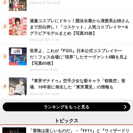
2008.10.21 Tue 16:25
過激コスプレにドキッ！競泳水着から清楚系お姉さん
まで目白押し！「コスケット」人気コスプレイヤー&
グラビアモデルまとめ【写真35枚】
2022.3.27 Sun 11:45
世界よ、これが『FGO』日本公式コスプレイヤー
だ！フェス会場に“現界”したサーヴァント8騎を見よ
【写真65枚】
2019.8.8 Thu 18:30
『東亰ザナドゥ』空手少女な新キャラ「郁島空」登
場、10年前に発生した「東亰震災」の情報も
2015.3.26 Thu 15:00
ランキングをもっと見る
トピックス
「冒険は楽しいものだ」 ─『FF11』と『ウィザードリ