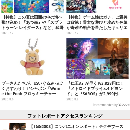
【特集】この夏は画面の中の海へ
【特集】ゲーム性はガチ、ご褒美
飛び込め！『あつ森』や『スプラ
は背徳！骨太な遊びと攻めた色気
トゥーン レイダース』など、猛暑
が奇跡の融合を果たしたキュリエ
を忘れて遊びたい“海ゲー”おすす
イトのおすすめ3選がどれも最高
2026.7.20
2026.7.26
め5選
に罪深い
プーさんたちが、ぬいぐるみっぽ
『仁王3』が早くも3,828円に！
くおすわり！ガシャポン「Winni
『メトロイドプライム4 ビヨン
e the Pooh フロッキーチャー
ド』と『SAROS』が2,999円、
ム」ふわふわでどれも可愛い全4
『メタルギアソリッド Δ』は2,49
2026.8.6
2026.8.8
種
9円─ゲオ店舗＆ストアのゲームセ
Recommended by
ールは8月8日から
フォトレポートアクセスランキング
【TGS2008】コンパニオンレポート: テクモブース