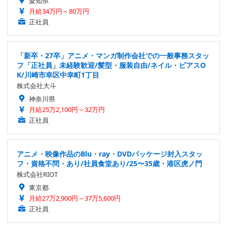
愛知県
月給34万円～80万円
正社員
「新卒・27卒」アニメ・マンガ制作会社での一般事務スタッ
フ「正社員」未経験歓迎/髪型・服装自由/ネイル・ピアスO
K/川崎市幸区中幸町1丁目
株式会社大斗
神奈川県
月給25万2,100円～32万円
正社員
アニメ・映像作品のBlu・ray・DVDパッケージ封入スタッ
フ・資格不問・あり/社員食堂あり/25〜35歳・港区虎ノ門
株式会社RIOT
東京都
月給27万2,900円～37万5,600円
正社員