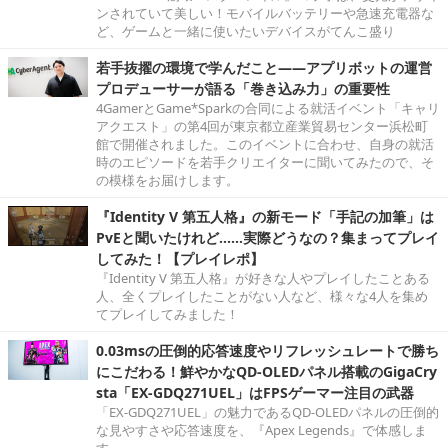
ンされていて美しい！モバイルバッテリーや急速充電器な
ど、ゲームと一緒に使いたいデバイスがてんこ盛り
若手抜擢の環境で学んだこと――アプリボットの運営
プロデューサーが語る「巻き込み力」の重要性
4GamerとGame*Sparkの合同による就活イベント「キャリ
アクエスト」の第4回が東京都立産業貿易センター浜松町
館で開催されました。このイベントに合わせ、自身の就活
時のエピソードを若手クリエイターに聞いてみたので、そ
の模様をお届けします。
『Identity V 第五人格』の新モード「手記の加筆」は
PvEと聞いたけれど……実際どうなの？集まってプレイ
してみた！【プレイレポ】
『Identity V 第五人格』が好きな人やプレイしたことある
人、全くプレイしたことがない人など、様々な4人を集め
てプレイしてみました！
0.03msの圧倒的応答速度やリフレッシュレートで勝ち
にこだわる！鮮やかなQD-OLEDパネル搭載のGigaCry
sta「EX-GDQ271UEL」はFPSゲーマー注目の武器
「EX-GDQ271UEL」の魅力であるQD-OLEDパネルの圧倒的
な見やすさや応答速度を、『Apex Legends』で体感しま