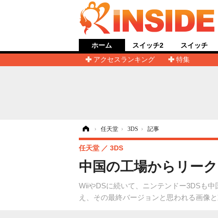
ホーム
スイッチ2
スイッチ
アクセスランキング
特集
ホーム
›
任天堂
›
3DS
›
記事
任天堂
3DS
中国の工場からリーク
WiiやDSに続いて、ニンテンドー3DS
え、その最終バージョンと思われる画像と