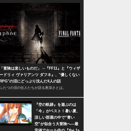
「冒険は楽しいものだ」 ─『FF11』と『ウィザ
ードリィ ヴァリアンツ ダフネ』、"優しくない
RPG"の沼にどっぷり沈んだ4人の話
ふたつの沼の住人たちが語る奥深さとは。
『空の軌跡』を遊ぶのは
「今」がベスト！暑い夏、
涼しい部屋の中で“青い
空”が似合う大冒険へ―最
安値でセール中の『the 1s