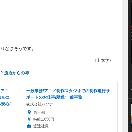
わりなさそうです。
《土本学》
売? 流通からの噂
/アニ
一般事務/アニメ制作スタジオでの制作進行サ
カルコ
ポートのお仕事/駅近/一般事務
安心/
株式会社パソナ
東京都
時給1,850円
派遣社員