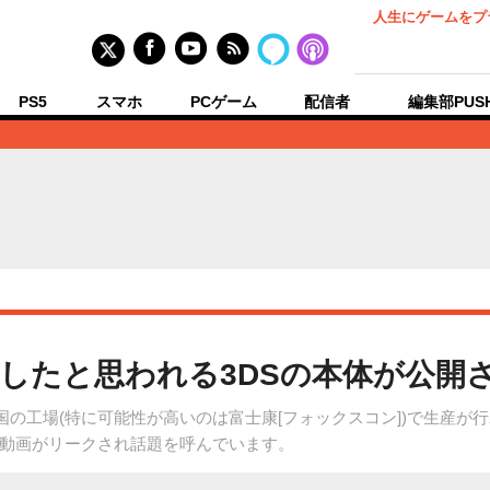
人生にゲームをプ
PS5
スマホ
PCゲーム
配信者
編集部PUS
したと思われる3DSの本体が公開
も中国の工場(特に可能性が高いのは富士康[フォックスコン])で生産
動画がリークされ話題を呼んでいます。