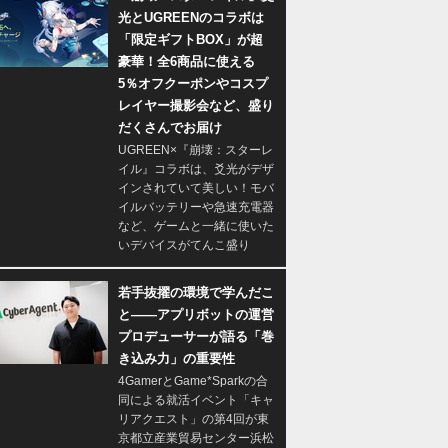
光とUGREENのコラボは
「限定ギフトBOX」が超
豪華！全6商品に使える
5％オフクーポンやコスプ
レイヤー撮影会など、盛り
だくさんでお届け
UGREEN×『崩壊：スターレ
イル』コラボは、爻光がデザ
インされていて美しい！モバ
イルバッテリーや急速充電器
など、ゲームと一緒に使いた
いデバイスがてんこ盛り
若手抜擢の環境で学んだこ
と――アプリボットの運営
プロデューサーが語る「巻
き込み力」の重要性
4GamerとGame*Sparkの合
同による就活イベント「キャ
リアクエスト」の第4回が東
京都立産業貿易センター浜松