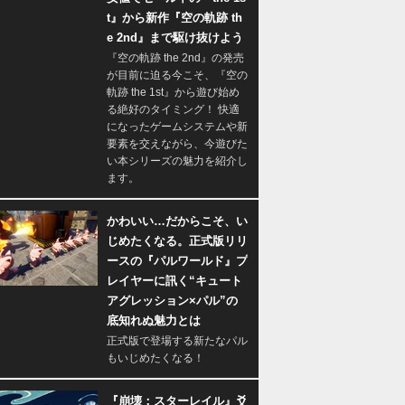
t』から新作『空の軌跡 th
e 2nd』まで駆け抜けよう
『空の軌跡 the 2nd』の発売
が目前に迫る今こそ、『空の
軌跡 the 1st』から遊び始め
る絶好のタイミング！ 快適
になったゲームシステムや新
要素を交えながら、今遊びた
い本シリーズの魅力を紹介し
ます。
かわいい…だからこそ、い
じめたくなる。正式版リリ
ースの『パルワールド』プ
レイヤーに訊く“キュート
アグレッション×パル”の
底知れぬ魅力とは
正式版で登場する新たなパル
もいじめたくなる！
『崩壊：スターレイル』爻