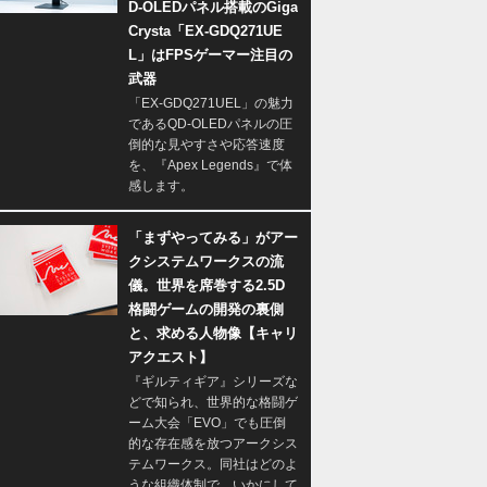
D-OLEDパネル搭載のGiga
Crysta「EX-GDQ271UE
L」はFPSゲーマー注目の
武器
「EX-GDQ271UEL」の魅力
であるQD-OLEDパネルの圧
倒的な見やすさや応答速度
を、『Apex Legends』で体
感します。
「まずやってみる」がアー
クシステムワークスの流
儀。世界を席巻する2.5D
格闘ゲームの開発の裏側
と、求める人物像【キャリ
アクエスト】
『ギルティギア』シリーズな
どで知られ、世界的な格闘ゲ
ーム大会「EVO」でも圧倒
的な存在感を放つアークシス
テムワークス。同社はどのよ
うな組織体制で、いかにして