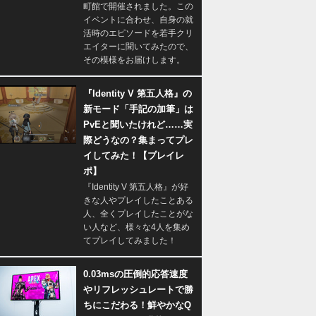
町館で開催されました。この
イベントに合わせ、自身の就
活時のエピソードを若手クリ
エイターに聞いてみたので、
その模様をお届けします。
『Identity V 第五人格』の
新モード「手記の加筆」は
PvEと聞いたけれど……実
際どうなの？集まってプレ
イしてみた！【プレイレ
ポ】
『Identity V 第五人格』が好
きな人やプレイしたことある
人、全くプレイしたことがな
い人など、様々な4人を集め
てプレイしてみました！
0.03msの圧倒的応答速度
やリフレッシュレートで勝
ちにこだわる！鮮やかなQ