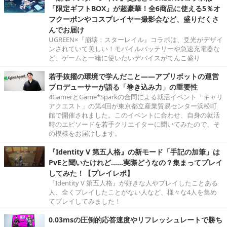
「限定ギフトBOX」が超豪華！全6商品に使える5％オ
フクーポンやコスプレイヤー撮影会など、盛りだくさ
んでお届け
UGREEN×『崩壊：スターレイル』コラボは、爻光がデザイ
ンされていて美しい！モバイルバッテリーや急速充電器な
ど、ゲームと一緒に使いたいデバイスがてんこ盛り
若手抜擢の環境で学んだこと――アプリボットの運営
プロデューサーが語る「巻き込み力」の重要性
4GamerとGame*Sparkの合同による就活イベント「キャリ
アクエスト」の第4回が東京都立産業貿易センター浜松町
館で開催されました。このイベントに合わせ、自身の就活
時のエピソードを若手クリエイターに聞いてみたので、そ
の模様をお届けします。
『Identity V 第五人格』の新モード「手記の加筆」は
PvEと聞いたけれど……実際どうなの？集まってプレイ
してみた！【プレイレポ】
『Identity V 第五人格』が好きな人やプレイしたことある
人、全くプレイしたことがない人など、様々な4人を集め
てプレイしてみました！
0.03msの圧倒的応答速度やリフレッシュレートで勝ち