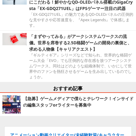
にこだわる！鮮やかなQD-OLEDパネル搭載のGigaCry
sta「EX-GDQ271UEL」はFPSゲーマー注目の武器
「EX-GDQ271UEL」の魅力であるQD-OLEDパネルの圧倒的
な見やすさや応答速度を、『Apex Legends』で体感しま
す。
「まずやってみる」がアークシステムワークスの流
儀。世界を席巻する2.5D格闘ゲームの開発の裏側と、
求める人物像【キャリアクエスト】
『ギルティギア』シリーズなどで知られ、世界的な格闘ゲ
ーム大会「EVO」でも圧倒的な存在感を放つアークシステ
ムワークス。同社はどのような組織体制で、いかにして世
界中のファンを熱狂させるゲームを生み出しているのでし
ょうか。
おすすめ記事
【急募】ゲームメディアで僕らとテレワーク！インサイド
の編集スタッフorライターを募集中
アニメーション動画クリエイター/未経験歓迎/キャラクター