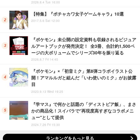
2026.8.4 Tue 16:00
【特集】『ポチャカワ女子ゲームキャラ』10選
2017.5.6 Sat 12:00
『ポケモン』未公開の設定資料も収録されるビジュア
ルアートブックが発売決定！ 全3冊、合計約1,500ペ
ージの大ボリュームでシリーズ30年を振り返る
2026.8.7 Fri 14:45
『ポケモン』×「初音ミク」第8弾コラボイラスト公
開！アマルルガと組んだ「いわ使いのミク」がお披露
目
2023.9.13 Wed 19:25
『学マス』で何かと話題の「ディストピア飯」、まさ
かの商品化！スイパラで“再現度高すぎなコラボメニ
ュー”として提供
2024.7.26 Fri 15:30
ランキングをもっと見る