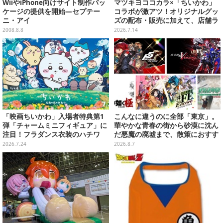
WiiやiPhone向けサイト制作パッ
マツキヨココカラ×「ちいかわ」
ケージの提供を開始―セプテー
コラボが激アツ！オリジナルグッ
ニ・アイ
ズの配布・販売に加えて、店舗ラ
ッピングや”花火打ち上げ”まで盛
2008.8.8
2026.7.14
り沢山
「映画ちいかわ」入場者特典第1
こんなに違うのに全部「東京」。
弾「チャームミニフィギュア」に
華やかな青春の街から砂漠に沈ん
注目！フラダンス衣装のハチワ
だ悪魔の廃墟まで、散策におすす
レ、うさぎら全8種類
め東京ゲーム5選【特集】
2026.7.24
2026.8.7