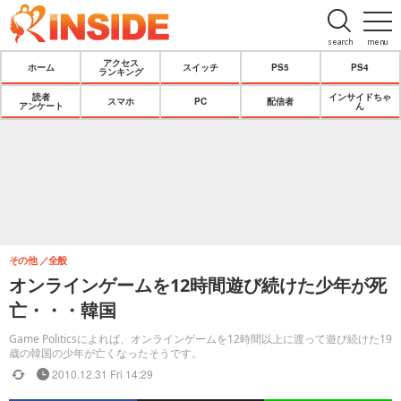
search
menu
アクセス
ホーム
スイッチ
PS5
PS4
ランキング
読者
インサイドちゃ
スマホ
PC
配信者
アンケート
ん
その他
全般
オンラインゲームを12時間遊び続けた少年が死
亡・・・韓国
Game Politicsによれば、オンラインゲームを12時間以上に渡って遊び続けた19
歳の韓国の少年が亡くなったそうです。
2010.12.31 Fri 14:29