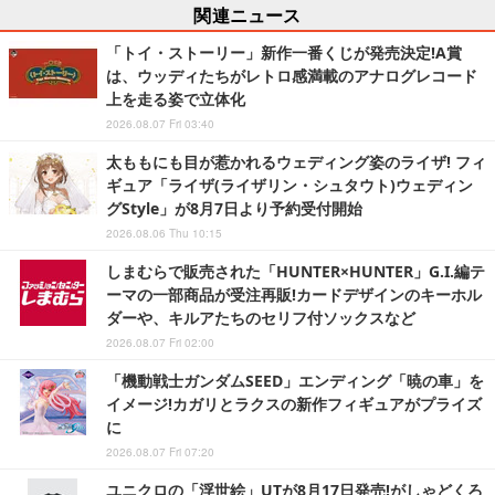
関連ニュース
「トイ・ストーリー」新作一番くじが発売決定!A賞
は、ウッディたちがレトロ感満載のアナログレコード
上を走る姿で立体化
2026.08.07 Fri 03:40
太ももにも目が惹かれるウェディング姿のライザ! フィ
ギュア「ライザ(ライザリン・シュタウト)ウェディン
グStyle」が8月7日より予約受付開始
2026.08.06 Thu 10:15
しまむらで販売された「HUNTER×HUNTER」G.I.編テ
ーマの一部商品が受注再販!カードデザインのキーホル
ダーや、キルアたちのセリフ付ソックスなど
2026.08.07 Fri 02:00
「機動戦士ガンダムSEED」エンディング「暁の車」を
イメージ!カガリとラクスの新作フィギュアがプライズ
に
2026.08.07 Fri 07:20
ユニクロの「浮世絵」UTが8月17日発売!がしゃどくろ