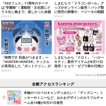
「FGOフェス」11周年のテーマ
しまむらで「ドラゴンボール」グ
は“学園祭”！運動部・文化部にク
ッズがオンライン販売！バッグ類
ラス出し物まで、楽しかった余韻
に悟空の胴着や、ベジータの戦闘
が残る思い出を写真たっぷりでお
服を大胆デザイン
2026.8.3
2026.8.7
届け【写真180枚】
「時間です 利息がつきます」ー
しまむらから「クロミ」「ハロー
「HUNTER×HUNTER」ナックル
キティ」新作アイテムが8月11日
が具現化した「ポットクリン」が
発売！ヒョウ・ゼブラ柄や日焼け
貯金箱としてプライズ展開
デザインの可愛い雑貨・アパレル
2026.8.6
2026.8.6
など多数
Recommended by
全般アクセスランキング
本物のペロペロキャンディみたい！「ディズニー」ミ
ッキーやミニーなど、おかおデザインのカラフルチャ
ーム全10種が8月31日発売