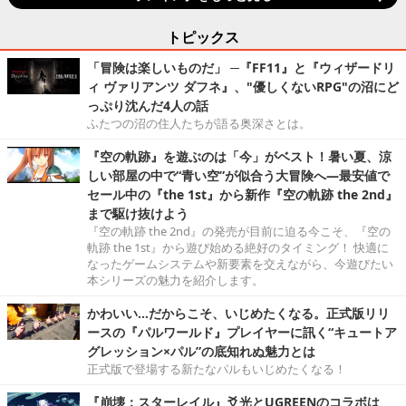
トピックス
「冒険は楽しいものだ」 ─『FF11』と『ウィザードリ
ィ ヴァリアンツ ダフネ』、"優しくないRPG"の沼にど
っぷり沈んだ4人の話
ふたつの沼の住人たちが語る奥深さとは。
『空の軌跡』を遊ぶのは「今」がベスト！暑い夏、涼
しい部屋の中で“青い空”が似合う大冒険へ―最安値で
セール中の『the 1st』から新作『空の軌跡 the 2nd』
まで駆け抜けよう
『空の軌跡 the 2nd』の発売が目前に迫る今こそ、『空の
軌跡 the 1st』から遊び始める絶好のタイミング！ 快適に
なったゲームシステムや新要素を交えながら、今遊びたい
本シリーズの魅力を紹介します。
かわいい…だからこそ、いじめたくなる。正式版リリ
ースの『パルワールド』プレイヤーに訊く“キュートア
グレッション×パル”の底知れぬ魅力とは
正式版で登場する新たなパルもいじめたくなる！
『崩壊：スターレイル』爻光とUGREENのコラボは