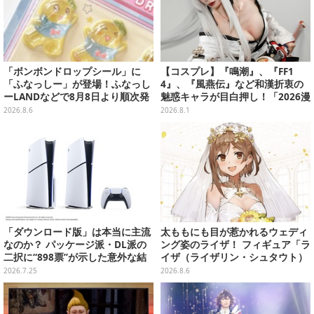
「ボンボンドロップシール」に
【コスプレ】『鳴潮』、『FF1
「ふなっしー」が登場！ふなっし
4』、『風燕伝』など和漢折衷の
ーLANDなどで8月8日より順次発
魅惑キャラが目白押し！「2026漫
売
画博覧会」美麗レイヤー13選【写
2026.8.6
2026.8.1
真39枚】
「ダウンロード版」は本当に主流
太ももにも目が惹かれるウェディ
なのか？ パッケージ派・DL派の
ング姿のライザ！ フィギュア「ラ
二択に“898票”が示した意外な結
イザ（ライザリン・シュタウト）
末【アンケ結果】
ウェディングStyle」が8月7日よ
2026.7.25
2026.8.6
り予約受付開始