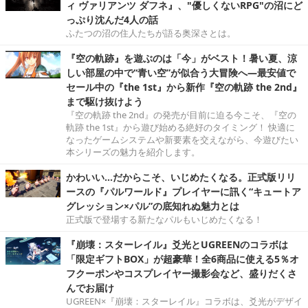
ィ ヴァリアンツ ダフネ』、"優しくないRPG"の沼にど
っぷり沈んだ4人の話
ふたつの沼の住人たちが語る奥深さとは。
『空の軌跡』を遊ぶのは「今」がベスト！暑い夏、涼
しい部屋の中で“青い空”が似合う大冒険へ―最安値で
セール中の『the 1st』から新作『空の軌跡 the 2nd』
まで駆け抜けよう
『空の軌跡 the 2nd』の発売が目前に迫る今こそ、『空の
軌跡 the 1st』から遊び始める絶好のタイミング！ 快適に
なったゲームシステムや新要素を交えながら、今遊びたい
本シリーズの魅力を紹介します。
かわいい…だからこそ、いじめたくなる。正式版リリ
ースの『パルワールド』プレイヤーに訊く“キュートア
グレッション×パル”の底知れぬ魅力とは
正式版で登場する新たなパルもいじめたくなる！
『崩壊：スターレイル』爻光とUGREENのコラボは
「限定ギフトBOX」が超豪華！全6商品に使える5％オ
フクーポンやコスプレイヤー撮影会など、盛りだくさ
んでお届け
UGREEN×『崩壊：スターレイル』コラボは、爻光がデザイ