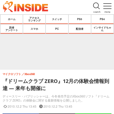
search
menu
アクセス
ホーム
スイッチ
PS5
PS4
ランキング
読者
インサイドちゃ
スマホ
PC
配信者
アンケート
ん
マイクロソフト
Xbox360
『ドリームクラブ ZERO』12月の体験会情報到
達 ― 来年も開催に
ディースリー・パブリッシャーは、今冬発売予定のXbox360ソフト『ドリーム
クラブ ZERO』の体験会に関する最新情報を公開しました。
2010.12.2 Thu 13:45
2010.12.2 Thu 13:45