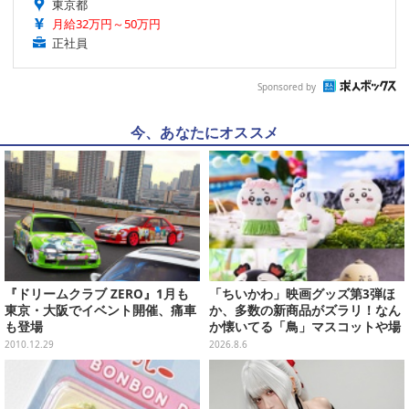
東京都
月給32万円～50万円
正社員
Sponsored by
今、あなたにオススメ
『ドリームクラブ ZERO』1月も
「ちいかわ」映画グッズ第3弾ほ
東京・大阪でイベント開催、痛車
か、多数の新商品がズラリ！なん
も登場
か懐いてる「鳥」マスコットや場
面写アイテムなど必見のラインナ
2010.12.29
2026.8.6
ップ