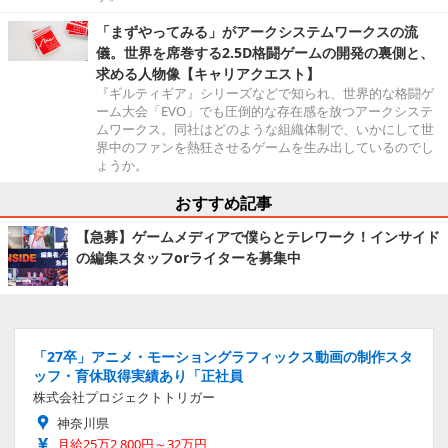
「まずやってみる」がアークシステムワークスの流
儀。世界を席巻する2.5D格闘ゲームの開発の裏側と、
求める人物像【キャリアクエスト】
『ギルティギア』シリーズなどで知られ、世界的な格闘ゲ
ーム大会「EVO」でも圧倒的な存在感を放つアークシステ
ムワークス。同社はどのような組織体制で、いかにして世
界中のファンを熱狂させるゲームを生み出しているのでし
ょうか。
おすすめ記事
【急募】ゲームメディアで僕らとテレワーク！インサイド
の編集スタッフorライターを募集中
「27卒」アニメ・モーショングラフィックス動画の制作スタ
ッフ・育休取得実績あり「正社員
株式会社プロジェクトトリガー
神奈川県
月給25万2,800円～32万円