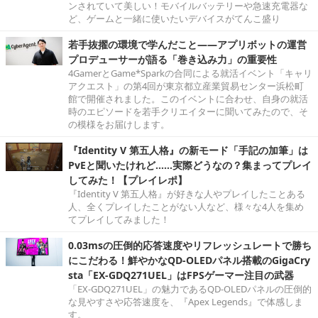
ンされていて美しい！モバイルバッテリーや急速充電器な
ど、ゲームと一緒に使いたいデバイスがてんこ盛り
若手抜擢の環境で学んだこと――アプリボットの運営
プロデューサーが語る「巻き込み力」の重要性
4GamerとGame*Sparkの合同による就活イベント「キャリ
アクエスト」の第4回が東京都立産業貿易センター浜松町
館で開催されました。このイベントに合わせ、自身の就活
時のエピソードを若手クリエイターに聞いてみたので、そ
の模様をお届けします。
『Identity V 第五人格』の新モード「手記の加筆」は
PvEと聞いたけれど……実際どうなの？集まってプレイ
してみた！【プレイレポ】
『Identity V 第五人格』が好きな人やプレイしたことある
人、全くプレイしたことがない人など、様々な4人を集め
てプレイしてみました！
0.03msの圧倒的応答速度やリフレッシュレートで勝ち
にこだわる！鮮やかなQD-OLEDパネル搭載のGigaCry
sta「EX-GDQ271UEL」はFPSゲーマー注目の武器
「EX-GDQ271UEL」の魅力であるQD-OLEDパネルの圧倒的
な見やすさや応答速度を、『Apex Legends』で体感しま
す。