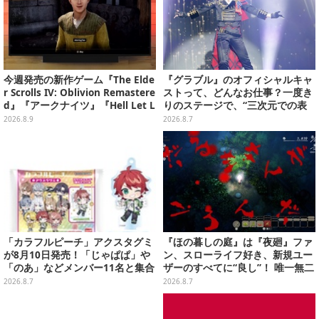
今週発売の新作ゲーム『The Elde
『グラブル』のオフィシャルキャ
r Scrolls IV: Oblivion Remastere
ストって、どんなお仕事？一度き
d』『アークナイツ』『Hell Let L
りのステージで、“三次元での表
oose: Vietnam』他
現”に全力を懸けるキャスト陣の
2026.8.9
2026.8.7
舞台裏【インタビュー】
「カラフルピーチ」アクスタグミ
『ほの暮しの庭』は『夜廻』ファ
が8月10日発売！「じゃぱぱ」や
ン、スローライフ好き、新規ユー
「のあ」などメンバー11名と集合
ザーのすべてに“良し”！ 唯一無二
デザイン全15種、ボールチェーン
の「不穏生活シム」恐怖も暮らし
2026.8.7
2026.8.7
付きでアクセサリーにも
もお好み次第【プレイレポ】