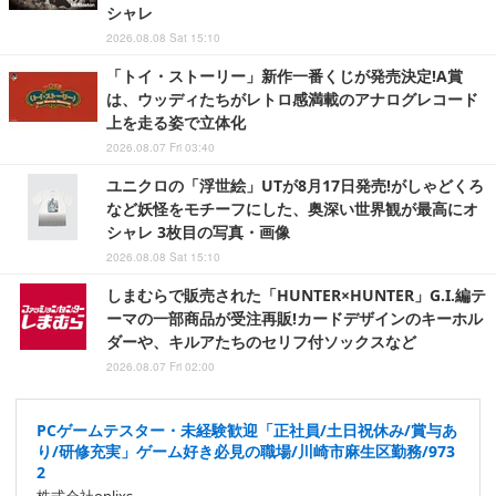
シャレ
2026.08.08 Sat 15:10
「トイ・ストーリー」新作一番くじが発売決定!A賞
は、ウッディたちがレトロ感満載のアナログレコード
上を走る姿で立体化
2026.08.07 Fri 03:40
ユニクロの「浮世絵」UTが8月17日発売!がしゃどくろ
など妖怪をモチーフにした、奥深い世界観が最高にオ
シャレ 3枚目の写真・画像
2026.08.08 Sat 15:10
しまむらで販売された「HUNTER×HUNTER」G.I.編テ
ーマの一部商品が受注再販!カードデザインのキーホル
ダーや、キルアたちのセリフ付ソックスなど
2026.08.07 Fri 02:00
PCゲームテスター・未経験歓迎「正社員/土日祝休み/賞与あ
り/研修充実」ゲーム好き必見の職場/川崎市麻生区勤務/973
2