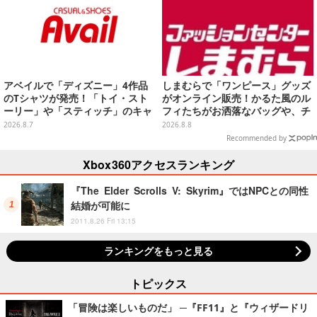
アベイルで「ディズニー」4作品
しまむらで「ワンピース」グッズ
のTシャツが発売！「トイ・スト
がオンライン販売！かるた風のル
ーリー」や「スティッチ」のキャ
フィたちがお洒落なバッグや、チ
ラを刺しゅうでデザイン
ョッパーが可愛いサンダルも
2026.8.7
2026.8.8
Recommended by
Xbox360アクセスランキング
『The Elder Scrolls V: Skyrim』ではNPCとの同性
結婚が可能に
2011.8.26 Fri 13:15
ランキングをもっと見る
トピックス
「冒険は楽しいものだ」 ─『FF11』と『ウィザードリ