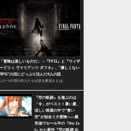
「冒険は楽しいものだ」 ─『FF11』と『ウィザ
ードリィ ヴァリアンツ ダフネ』、"優しくない
RPG"の沼にどっぷり沈んだ4人の話
ふたつの沼の住人たちが語る奥深さとは。
『空の軌跡』を遊ぶのは
「今」がベスト！暑い夏、
涼しい部屋の中で“青い
空”が似合う大冒険へ―最
安値でセール中の『the 1s
t』から新作『空の軌跡 th