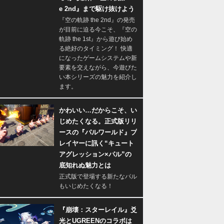
e 2nd』まで駆け抜けよう
『空の軌跡 the 2nd』の発売
が目前に迫る今こそ、『空の
軌跡 the 1st』から遊び始め
る絶好のタイミング！ 快適
になったゲームシステムや新
要素を交えながら、今遊びた
い本シリーズの魅力を紹介し
ます。
かわいい…だからこそ、い
じめたくなる。正式版リリ
ースの『パルワールド』プ
レイヤーに訊く“キュート
アグレッション×パル”の
底知れぬ魅力とは
正式版で登場する新たなパル
もいじめたくなる！
『崩壊：スターレイル』爻
光とUGREENのコラボは