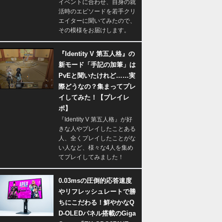
イベントに合わせ、自身の就
活時のエピソードを若手クリ
エイターに聞いてみたので、
その模様をお届けします。
『Identity V 第五人格』の
新モード「手記の加筆」は
PvEと聞いたけれど……実
際どうなの？集まってプレ
イしてみた！【プレイレ
ポ】
『Identity V 第五人格』が好
きな人やプレイしたことある
人、全くプレイしたことがな
い人など、様々な4人を集め
てプレイしてみました！
0.03msの圧倒的応答速度
やリフレッシュレートで勝
ちにこだわる！鮮やかなQ
D-OLEDパネル搭載のGiga