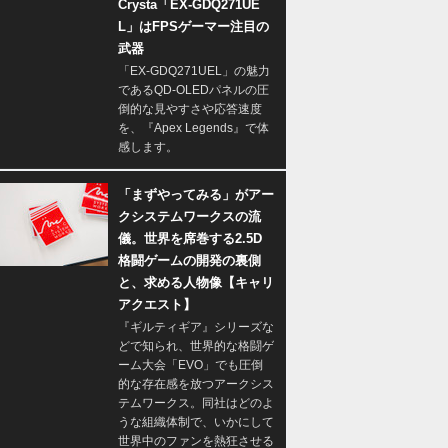
Crysta「EX-GDQ271UE
L」はFPSゲーマー注目の
武器
「EX-GDQ271UEL」の魅力
であるQD-OLEDパネルの圧
倒的な見やすさや応答速度
を、『Apex Legends』で体
感します。
「まずやってみる」がアー
クシステムワークスの流
儀。世界を席巻する2.5D
格闘ゲームの開発の裏側
と、求める人物像【キャリ
アクエスト】
『ギルティギア』シリーズな
どで知られ、世界的な格闘ゲ
ーム大会「EVO」でも圧倒
的な存在感を放つアークシス
テムワークス。同社はどのよ
うな組織体制で、いかにして
世界中のファンを熱狂させる