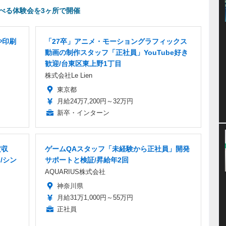
遊べる体験会を3ヶ所で開催
や印刷
「27卒」アニメ・モーショングラフィックス
動画の制作スタッフ「正社員」YouTube好き
歓迎/台東区東上野1丁目
株式会社Le Lien
東京都
月給24万7,200円～32万円
新卒・インターン
定収
ゲームQAスタッフ「未経験から正社員」開発
/シン
サポートと検証/昇給年2回
AQUARIUS株式会社
神奈川県
月給31万1,000円～55万円
正社員