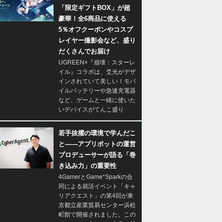
「限定ギフトBOX」が超
豪華！全6商品に使える
5％オフクーポンやコスプ
レイヤー撮影会など、盛り
だくさんでお届け
UGREEN×『崩壊：スターレ
イル』コラボは、爻光がデザ
インされていて美しい！モバ
イルバッテリーや急速充電器
など、ゲームと一緒に使いた
いデバイスがてんこ盛り
若手抜擢の環境で学んだこ
と――アプリボットの運営
プロデューサーが語る「巻
き込み力」の重要性
4GamerとGame*Sparkの合
同による就活イベント「キャ
リアクエスト」の第4回が東
京都立産業貿易センター浜松
町館で開催されました。この