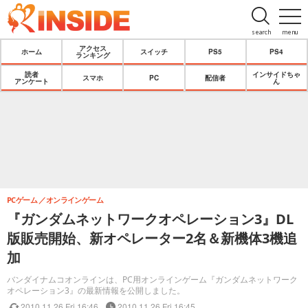
search
menu
アクセス
ホーム
スイッチ
PS5
PS4
ランキング
読者
インサイドちゃ
スマホ
PC
配信者
アンケート
ん
PCゲーム
オンラインゲーム
『ガンダムネットワークオペレーション3』DL
版販売開始、新オペレーター2名＆新機体3機追
加
バンダイナムコオンラインは、PC用オンラインゲーム『ガンダムネットワーク
オペレーション3』の最新情報を公開しました。
2010.11.26 Fri 16:46
2010.11.26 Fri 16:45