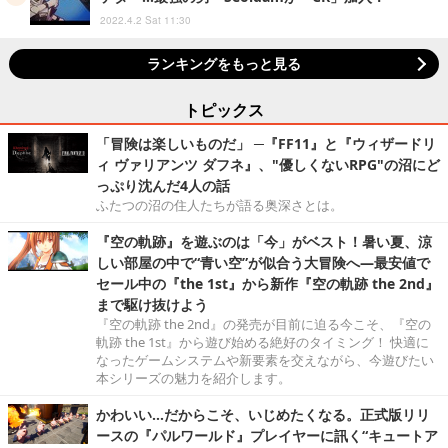
2022.4.2 Sat 11:30
ランキングをもっと見る
トピックス
「冒険は楽しいものだ」 ─『FF11』と『ウィザードリ
ィ ヴァリアンツ ダフネ』、"優しくないRPG"の沼にど
っぷり沈んだ4人の話
ふたつの沼の住人たちが語る奥深さとは。
『空の軌跡』を遊ぶのは「今」がベスト！暑い夏、涼
しい部屋の中で“青い空”が似合う大冒険へ―最安値で
セール中の『the 1st』から新作『空の軌跡 the 2nd』
まで駆け抜けよう
『空の軌跡 the 2nd』の発売が目前に迫る今こそ、『空の
軌跡 the 1st』から遊び始める絶好のタイミング！ 快適に
なったゲームシステムや新要素を交えながら、今遊びたい
本シリーズの魅力を紹介します。
かわいい…だからこそ、いじめたくなる。正式版リリ
ースの『パルワールド』プレイヤーに訊く“キュートア