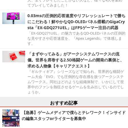
てプレイしてみました！
0.03msの圧倒的応答速度やリフレッシュレートで勝ち
にこだわる！鮮やかなQD-OLEDパネル搭載のGigaCry
sta「EX-GDQ271UEL」はFPSゲーマー注目の武器
「EX-GDQ271UEL」の魅力であるQD-OLEDパネルの圧倒的
な見やすさや応答速度を、『Apex Legends』で体感しま
す。
「まずやってみる」がアークシステムワークスの流
儀。世界を席巻する2.5D格闘ゲームの開発の裏側と、
求める人物像【キャリアクエスト】
『ギルティギア』シリーズなどで知られ、世界的な格闘ゲ
ーム大会「EVO」でも圧倒的な存在感を放つアークシステ
ムワークス。同社はどのような組織体制で、いかにして世
界中のファンを熱狂させるゲームを生み出しているのでし
ょうか。
おすすめ記事
【急募】ゲームメディアで僕らとテレワーク！インサイド
の編集スタッフorライターを募集中