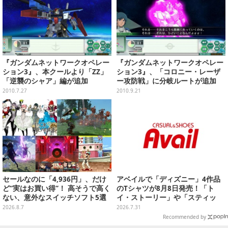
『ガンダムネットワークオペレー
『ガンダムネットワークオペレー
ション3』、本クールより「ZZ」
ション3』、「コロニー・レーザ
「逆襲のシャア」編が追加
ー攻防戦」に分岐ルートが追加
2010.7.27
2010.9.21
セールなのに「4,936円」、だけ
アベイルで「ディズニー」4作品
ど“実はお買い得”！ 高そうで高く
のTシャツが8月8日発売！「ト
ない、意外なスイッチソフト5選
イ・ストーリー」や「スティッ
チ」のキャラを刺しゅうでデザイ
2026.8.7
2026.7.31
ン
Recommended by