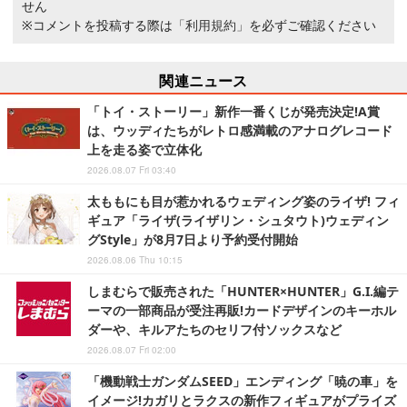
せん
※コメントを投稿する際は
「利用規約」
を必ずご確認ください
関連ニュース
「トイ・ストーリー」新作一番くじが発売決定!A賞
は、ウッディたちがレトロ感満載のアナログレコード
上を走る姿で立体化
2026.08.07 Fri 03:40
太ももにも目が惹かれるウェディング姿のライザ! フィ
ギュア「ライザ(ライザリン・シュタウト)ウェディン
グStyle」が8月7日より予約受付開始
2026.08.06 Thu 10:15
しまむらで販売された「HUNTER×HUNTER」G.I.編テ
ーマの一部商品が受注再販!カードデザインのキーホル
ダーや、キルアたちのセリフ付ソックスなど
2026.08.07 Fri 02:00
「機動戦士ガンダムSEED」エンディング「暁の車」を
イメージ!カガリとラクスの新作フィギュアがプライズ