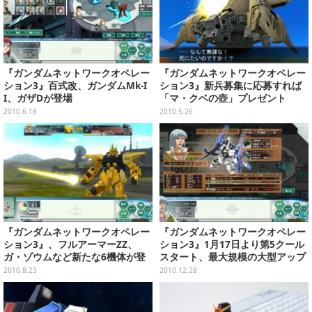
『ガンダムネットワークオペレー
『ガンダムネットワークオペレー
ション3』百式改、ガンダムMk-I
ション3』新兵募集に応募すれば
I、ガザDが登場
「マ・クベの壺」プレゼント
2010.6.18
2010.5.26
『ガンダムネットワークオペレー
『ガンダムネットワークオペレー
ション3』、フルアーマーZZ、
ション3』1月17日より第5クール
ガ・ゾウムなど新たな6機体が登
スタート、最大規模の大型アップ
場
デート実施
2010.8.23
2010.12.28