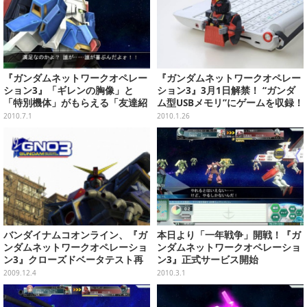
『ガンダムネットワークオペレー
『ガンダムネットワークオペレー
ション3』「ギレンの胸像」と
ション3』3月1日解禁！ “ガンダ
「特別機体」がもらえる「友達紹
ム型USBメモリ”にゲームを収録！
介キャンペーン」実施
2010.7.1
2010.1.26
バンダイナムコオンライン、『ガ
本日より「一年戦争」開戦！『ガ
ンダムネットワークオペレーショ
ンダムネットワークオペレーショ
ン3』クローズドベータテスト再
ン3』正式サービス開始
開に
2009.12.4
2010.3.1