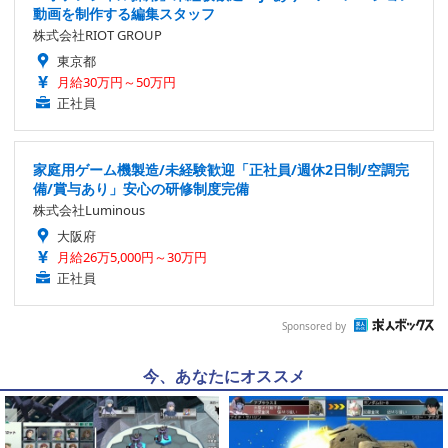
動画を制作する編集スタッフ
株式会社RIOT GROUP
東京都
月給30万円～50万円
正社員
家庭用ゲーム機製造/未経験歓迎「正社員/週休2日制/空調完
備/賞与あり」安心の研修制度完備
株式会社Luminous
大阪府
月給26万5,000円～30万円
正社員
Sponsored by
今、あなたにオススメ