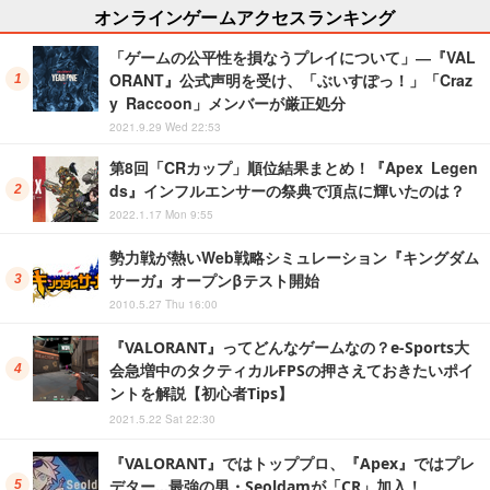
オンラインゲームアクセスランキング
「ゲームの公平性を損なうプレイについて」―『VAL
ORANT』公式声明を受け、「ぶいすぽっ！」「Craz
y Raccoon」メンバーが厳正処分
2021.9.29 Wed 22:53
第8回「CRカップ」順位結果まとめ！『Apex Legen
ds』インフルエンサーの祭典で頂点に輝いたのは？
2022.1.17 Mon 9:55
勢力戦が熱いWeb戦略シミュレーション『キングダム
サーガ』オープンβテスト開始
2010.5.27 Thu 16:00
『VALORANT』ってどんなゲームなの？e-Sports大
会急増中のタクティカルFPSの押さえておきたいポイ
ントを解説【初心者Tips】
2021.5.22 Sat 22:30
『VALORANT』ではトッププロ、『Apex』ではプレ
デター…最強の男・Seoldamが「CR」加入！