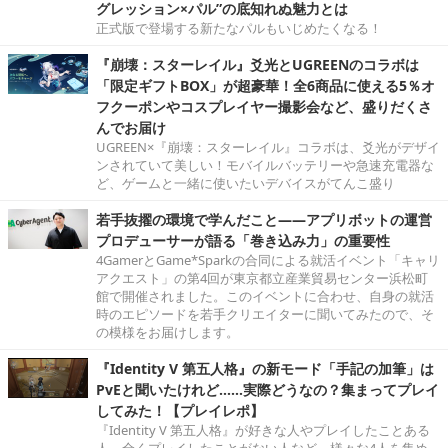
グレッション×パル”の底知れぬ魅力とは
正式版で登場する新たなパルもいじめたくなる！
『崩壊：スターレイル』爻光とUGREENのコラボは
「限定ギフトBOX」が超豪華！全6商品に使える5％オ
フクーポンやコスプレイヤー撮影会など、盛りだくさ
んでお届け
UGREEN×『崩壊：スターレイル』コラボは、爻光がデザイ
ンされていて美しい！モバイルバッテリーや急速充電器な
ど、ゲームと一緒に使いたいデバイスがてんこ盛り
若手抜擢の環境で学んだこと――アプリボットの運営
プロデューサーが語る「巻き込み力」の重要性
4GamerとGame*Sparkの合同による就活イベント「キャリ
アクエスト」の第4回が東京都立産業貿易センター浜松町
館で開催されました。このイベントに合わせ、自身の就活
時のエピソードを若手クリエイターに聞いてみたので、そ
の模様をお届けします。
『Identity V 第五人格』の新モード「手記の加筆」は
PvEと聞いたけれど……実際どうなの？集まってプレイ
してみた！【プレイレポ】
『Identity V 第五人格』が好きな人やプレイしたことある
人、全くプレイしたことがない人など、様々な4人を集め