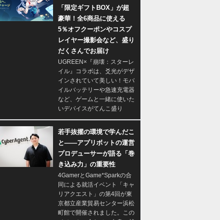
「限定ギフトBOX」が超
豪華！全6商品に使える
5％オフクーポンやコスプ
レイヤー撮影会など、盛り
だくさんでお届け
UGREEN×『崩壊：スターレ
イル』コラボは、爻光がデザ
インされていて美しい！モバ
イルバッテリーや急速充電器
など、ゲームと一緒に使いた
いデバイスがてんこ盛り
若手抜擢の環境で学んだこ
と――アプリボットの運営
プロデューサーが語る「巻
き込み力」の重要性
4GamerとGame*Sparkの合
同による就活イベント「キャ
リアクエスト」の第4回が東
京都立産業貿易センター浜松
町館で開催されました。この