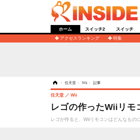
ホーム
スイッチ2
スイッチ
アクセスランキング
特集
ホーム
›
任天堂
›
Wii
›
記事
任天堂
Wii
レゴの作ったWiiリ
レゴが作ると、Wiiリモコンはどんなもの