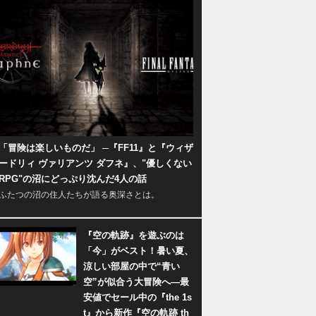
「冒険は楽しいものだ」 ─『FF11』と『ウィザ
ードリィ ヴァリアンツ ダフネ』、"優しくない
RPG"の沼にどっぷり沈んだ4人の話
ふたつの沼の住人たちが語る奥深さとは。
『空の軌跡』を遊ぶのは
「今」がベスト！暑い夏、
涼しい部屋の中で“青い
空”が似合う大冒険へ―最
安値でセール中の『the 1s
t』から新作『空の軌跡 th