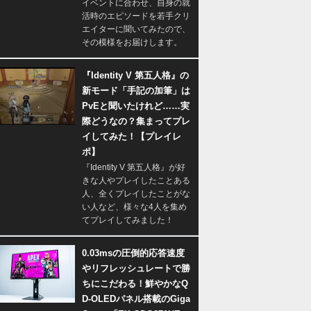
イベントに合わせ、自身の就
活時のエピソードを若手クリ
エイターに聞いてみたので、
その模様をお届けします。
『Identity V 第五人格』の
新モード「手記の加筆」は
PvEと聞いたけれど……実
際どうなの？集まってプレ
イしてみた！【プレイレ
ポ】
『Identity V 第五人格』が好
きな人やプレイしたことある
人、全くプレイしたことがな
い人など、様々な4人を集め
てプレイしてみました！
0.03msの圧倒的応答速度
やリフレッシュレートで勝
ちにこだわる！鮮やかなQ
D-OLEDパネル搭載のGiga