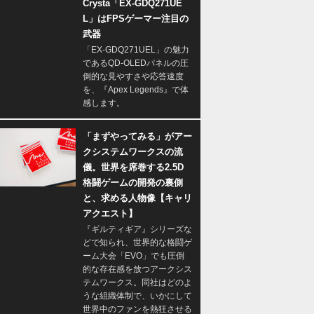
Crysta「EX-GDQ271UE
L」はFPSゲーマー注目の
武器
「EX-GDQ271UEL」の魅力
であるQD-OLEDパネルの圧
倒的な見やすさや応答速度
を、『Apex Legends』で体
感します。
「まずやってみる」がアー
クシステムワークスの流
儀。世界を席巻する2.5D
格闘ゲームの開発の裏側
と、求める人物像【キャリ
アクエスト】
『ギルティギア』シリーズな
どで知られ、世界的な格闘ゲ
ーム大会「EVO」でも圧倒
的な存在感を放つアークシス
テムワークス。同社はどのよ
うな組織体制で、いかにして
世界中のファンを熱狂させる