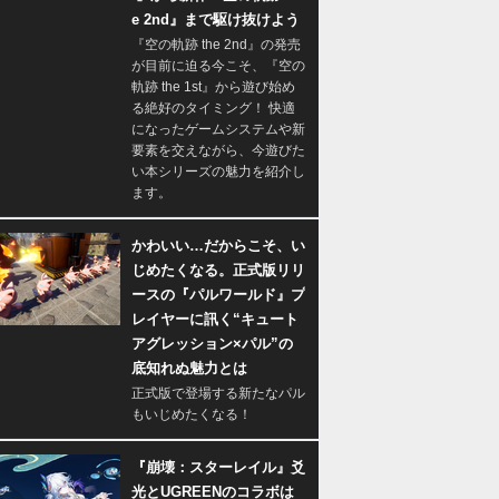
e 2nd』まで駆け抜けよう
『空の軌跡 the 2nd』の発売
が目前に迫る今こそ、『空の
軌跡 the 1st』から遊び始め
る絶好のタイミング！ 快適
になったゲームシステムや新
要素を交えながら、今遊びた
い本シリーズの魅力を紹介し
ます。
かわいい…だからこそ、い
じめたくなる。正式版リリ
ースの『パルワールド』プ
レイヤーに訊く“キュート
アグレッション×パル”の
底知れぬ魅力とは
正式版で登場する新たなパル
もいじめたくなる！
『崩壊：スターレイル』爻
光とUGREENのコラボは