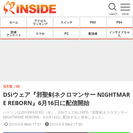
search
menu
アクセス
ホーム
スイッチ
PS5
PS4
ランキング
読者
インサイドちゃ
スマホ
PC
配信者
アンケート
ん
任天堂
DS
DSiウェア『邪聖剣ネクロマンサー NIGHTMAR
E REBORN』6月16日に配信開始
ハドソンは2010年6月9日（水）、DSiウェア向けRPG『邪聖剣ネクロマンサー
NIGHTMARE REBORN』を6月16日に配信すると発表しました。
2010.6.9 Wed 17:31
2010.6.9 Wed 17:30