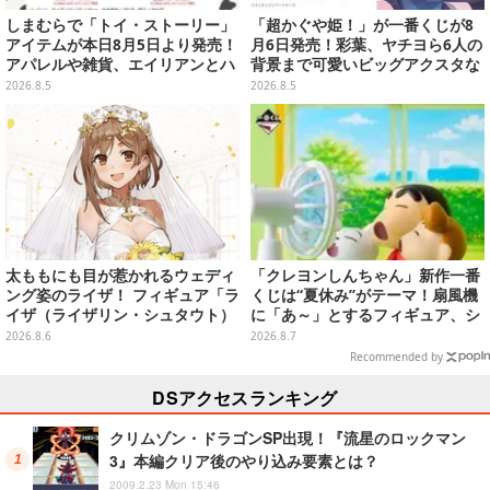
しまむらで「トイ・ストーリー」
「超かぐや姫！」が一番くじが8
アイテムが本日8月5日より発売！
月6日発売！彩葉、ヤチヨら6人の
アパレルや雑貨、エイリアンとハ
背景まで可愛いビッグアクスタな
ムのダイカットクッションなど盛
ど
2026.8.5
2026.8.5
りだくさん
太ももにも目が惹かれるウェディ
「クレヨンしんちゃん」新作一番
ング姿のライザ！ フィギュア「ラ
くじは“夏休み”がテーマ！扇風機
イザ（ライザリン・シュタウト）
に「あ～」とするフィギュア、シ
ウェディングStyle」が8月7日よ
ロのボウル皿など嬉しいラインナ
2026.8.6
2026.8.7
り予約受付開始
ップ
Recommended by
DSアクセスランキング
クリムゾン・ドラゴンSP出現！『流星のロックマン
3』本編クリア後のやり込み要素とは？
2009.2.23 Mon 15:46