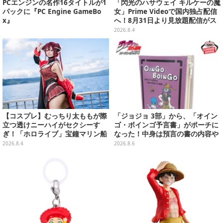
PCエンジンの名作16タイトルが1
「閃光のハサウェイ キルケーの魔
パックに『PC Engine GameBo
女」Prime Videoで国内独占配信
x』
へ！8月31日より見放題配信がス
タート
2026.8.4
【コスプレ】むっちり太ももが際
「ジョジョ 3部」から、「オイン
立つ透けニーハイがセクシーす
ゴ・ボインゴ予言書」がポーチに
ぎ！「ホロライブ」宝鐘マリン船
なった！中身は預言の書の内容や
長が反則級の可愛いへそ出し姿で
アニメ総柄デザインをプリント
2026.8.4
2026.8.6
魅せる【写真8枚】