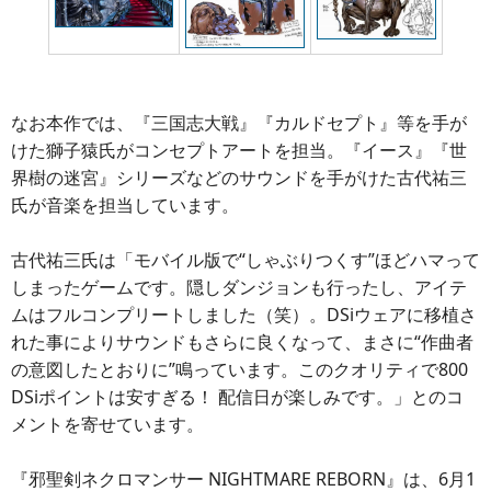
なお本作では、『三国志大戦』『カルドセプト』等を手が
けた獅子猿氏がコンセプトアートを担当。『イース』『世
界樹の迷宮』シリーズなどのサウンドを手がけた古代祐三
氏が音楽を担当しています。
古代祐三氏は「モバイル版で“しゃぶりつくす”ほどハマって
しまったゲームです。隠しダンジョンも行ったし、アイテ
ムはフルコンプリートしました（笑）。DSiウェアに移植さ
れた事によりサウンドもさらに良くなって、まさに“作曲者
の意図したとおりに”鳴っています。このクオリティで800
DSiポイントは安すぎる！ 配信日が楽しみです。」とのコ
メントを寄せています。
『邪聖剣ネクロマンサー NIGHTMARE REBORN』は、6月1