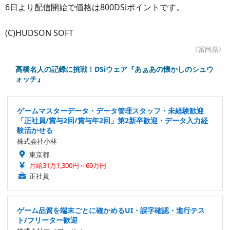
6日より配信開始で価格は800DSiポイントです。
(C)HUDSON SOFT
《冨岡晶》
高橋名人の記録に挑戦！DSiウェア『あぁあの懐かしのシュウ
ォッチ』
ゲームマスターデータ・データ管理スタッフ・未経験歓迎
「正社員/賞与2回/賞与年2回」第2新卒歓迎・データ入力経
験活かせる
株式会社小林
東京都
月給31万1,300円～60万円
正社員
ゲーム品質を端末ごとに確かめるUI・誤字確認・進行テス
ト/フリーター歓迎