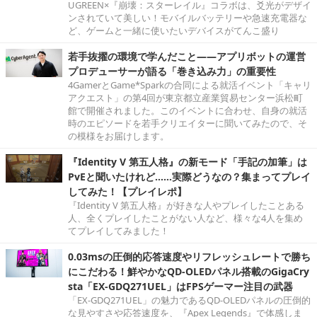
UGREEN×『崩壊：スターレイル』コラボは、爻光がデザイ
ンされていて美しい！モバイルバッテリーや急速充電器な
ど、ゲームと一緒に使いたいデバイスがてんこ盛り
若手抜擢の環境で学んだこと――アプリボットの運営
プロデューサーが語る「巻き込み力」の重要性
4GamerとGame*Sparkの合同による就活イベント「キャリ
アクエスト」の第4回が東京都立産業貿易センター浜松町
館で開催されました。このイベントに合わせ、自身の就活
時のエピソードを若手クリエイターに聞いてみたので、そ
の模様をお届けします。
『Identity V 第五人格』の新モード「手記の加筆」は
PvEと聞いたけれど……実際どうなの？集まってプレイ
してみた！【プレイレポ】
『Identity V 第五人格』が好きな人やプレイしたことある
人、全くプレイしたことがない人など、様々な4人を集め
てプレイしてみました！
0.03msの圧倒的応答速度やリフレッシュレートで勝ち
にこだわる！鮮やかなQD-OLEDパネル搭載のGigaCry
sta「EX-GDQ271UEL」はFPSゲーマー注目の武器
「EX-GDQ271UEL」の魅力であるQD-OLEDパネルの圧倒的
な見やすさや応答速度を、『Apex Legends』で体感しま