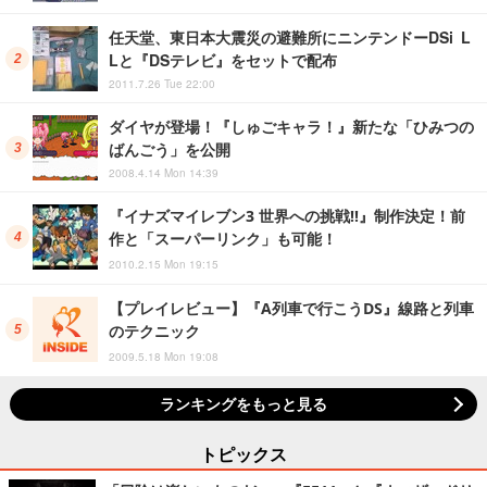
任天堂、東日本大震災の避難所にニンテンドーDSi L
Lと『DSテレビ』をセットで配布
2011.7.26 Tue 22:00
ダイヤが登場！『しゅごキャラ！』新たな「ひみつの
ばんごう」を公開
2008.4.14 Mon 14:39
『イナズマイレブン3 世界への挑戦!!』制作決定！前
作と「スーパーリンク」も可能！
2010.2.15 Mon 19:15
【プレイレビュー】『A列車で行こうDS』線路と列車
のテクニック
2009.5.18 Mon 19:08
ランキングをもっと見る
トピックス