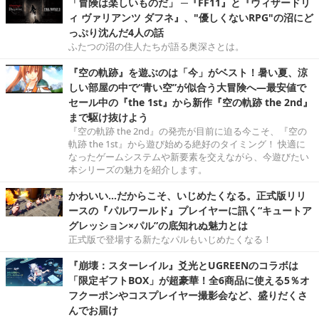
「冒険は楽しいものだ」 ─『FF11』と『ウィザードリ
ィ ヴァリアンツ ダフネ』、"優しくないRPG"の沼にど
っぷり沈んだ4人の話
ふたつの沼の住人たちが語る奥深さとは。
『空の軌跡』を遊ぶのは「今」がベスト！暑い夏、涼
しい部屋の中で“青い空”が似合う大冒険へ―最安値で
セール中の『the 1st』から新作『空の軌跡 the 2nd』
まで駆け抜けよう
『空の軌跡 the 2nd』の発売が目前に迫る今こそ、『空の
軌跡 the 1st』から遊び始める絶好のタイミング！ 快適に
なったゲームシステムや新要素を交えながら、今遊びたい
本シリーズの魅力を紹介します。
かわいい…だからこそ、いじめたくなる。正式版リリ
ースの『パルワールド』プレイヤーに訊く“キュートア
グレッション×パル”の底知れぬ魅力とは
正式版で登場する新たなパルもいじめたくなる！
『崩壊：スターレイル』爻光とUGREENのコラボは
「限定ギフトBOX」が超豪華！全6商品に使える5％オ
フクーポンやコスプレイヤー撮影会など、盛りだくさ
んでお届け