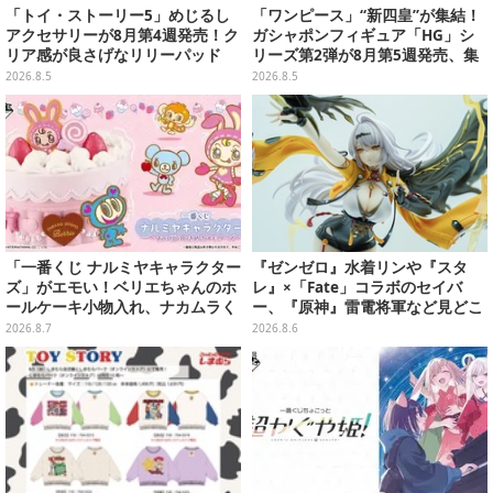
「トイ・ストーリー5」めじるし
「ワンピース」“新四皇”が集結！
アクセサリーが8月第4週発売！ク
ガシャポンフィギュア「HG」シ
リア感が良さげなリリーパッド
リーズ第2弾が8月第5週発売、集
や、ジェシーなど全5種ラインナ
めて並べたくなるクオリティ
2026.8.5
2026.8.5
ップ
「一番くじ ナルミヤキャラクター
『ゼンゼロ』水着リンや『スタ
ズ」がエモい！ベリエちゃんのホ
レ』×「Fate」コラボのセイバ
ールケーキ小物入れ、ナカムラく
ー、『原神』雷電将軍など見どこ
んのマスコットなどがズラリ
ろ満載！「ワンフェス」に出展の
2026.8.7
2026.8.6
「HoYoverse」関連フィギュアを
ご紹介【WF2026】