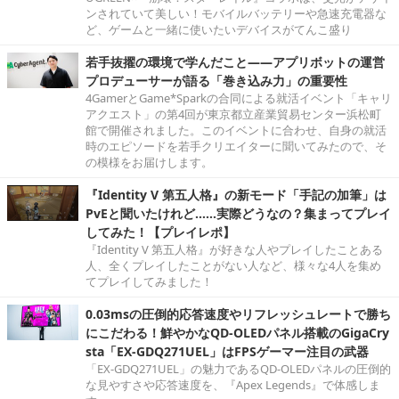
ンされていて美しい！モバイルバッテリーや急速充電器な
ど、ゲームと一緒に使いたいデバイスがてんこ盛り
若手抜擢の環境で学んだこと――アプリボットの運営
プロデューサーが語る「巻き込み力」の重要性
4GamerとGame*Sparkの合同による就活イベント「キャリ
アクエスト」の第4回が東京都立産業貿易センター浜松町
館で開催されました。このイベントに合わせ、自身の就活
時のエピソードを若手クリエイターに聞いてみたので、そ
の模様をお届けします。
『Identity V 第五人格』の新モード「手記の加筆」は
PvEと聞いたけれど……実際どうなの？集まってプレイ
してみた！【プレイレポ】
『Identity V 第五人格』が好きな人やプレイしたことある
人、全くプレイしたことがない人など、様々な4人を集め
てプレイしてみました！
0.03msの圧倒的応答速度やリフレッシュレートで勝ち
にこだわる！鮮やかなQD-OLEDパネル搭載のGigaCry
sta「EX-GDQ271UEL」はFPSゲーマー注目の武器
「EX-GDQ271UEL」の魅力であるQD-OLEDパネルの圧倒的
な見やすさや応答速度を、『Apex Legends』で体感しま