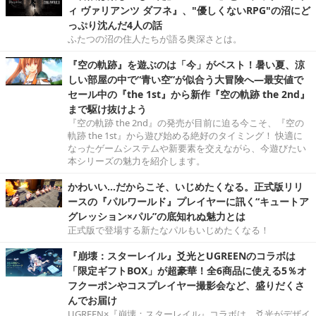
ィ ヴァリアンツ ダフネ』、"優しくないRPG"の沼にど
っぷり沈んだ4人の話
ふたつの沼の住人たちが語る奥深さとは。
『空の軌跡』を遊ぶのは「今」がベスト！暑い夏、涼
しい部屋の中で“青い空”が似合う大冒険へ―最安値で
セール中の『the 1st』から新作『空の軌跡 the 2nd』
まで駆け抜けよう
『空の軌跡 the 2nd』の発売が目前に迫る今こそ、『空の
軌跡 the 1st』から遊び始める絶好のタイミング！ 快適に
なったゲームシステムや新要素を交えながら、今遊びたい
本シリーズの魅力を紹介します。
かわいい…だからこそ、いじめたくなる。正式版リリ
ースの『パルワールド』プレイヤーに訊く“キュートア
グレッション×パル”の底知れぬ魅力とは
正式版で登場する新たなパルもいじめたくなる！
『崩壊：スターレイル』爻光とUGREENのコラボは
「限定ギフトBOX」が超豪華！全6商品に使える5％オ
フクーポンやコスプレイヤー撮影会など、盛りだくさ
んでお届け
UGREEN×『崩壊：スターレイル』コラボは、爻光がデザイ