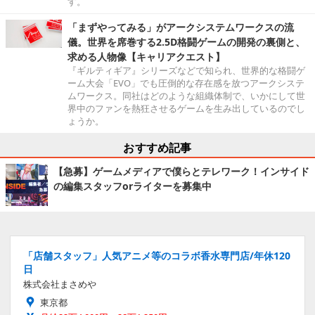
す。
「まずやってみる」がアークシステムワークスの流
儀。世界を席巻する2.5D格闘ゲームの開発の裏側と、
求める人物像【キャリアクエスト】
『ギルティギア』シリーズなどで知られ、世界的な格闘ゲ
ーム大会「EVO」でも圧倒的な存在感を放つアークシステ
ムワークス。同社はどのような組織体制で、いかにして世
界中のファンを熱狂させるゲームを生み出しているのでし
ょうか。
おすすめ記事
【急募】ゲームメディアで僕らとテレワーク！インサイド
の編集スタッフorライターを募集中
「店舗スタッフ」人気アニメ等のコラボ香水専門店/年休120
日
株式会社まさめや
東京都