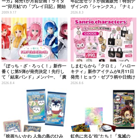
ーガ』発売1か月前企画！ライタ
年記念セットが抽選販売！特別デ
ー“卯月鮎”の「プレイ日記」開始
ザインの「シャンクス」「ナミ」
など9枚のプロモカードを収録
2009.9.17
2026.8.3
「ぼっち・ざ・ろっく！」新作一
しまむらから「クロミ」「ハロー
番くじ第5弾が発売決定！先行し
キティ」新作アイテムが8月11日
て「結束バンド」メンバー、「廣
発売！ヒョウ・ゼブラ柄や日焼け
井きくり」のメイド衣装フィギュ
デザインの可愛い雑貨・アパレル
2026.8.4
2026.8.6
アを公開
など多数
「映画ちいかわ 人魚の島のひみ
虹色に光る“柱”たち！「鬼滅の