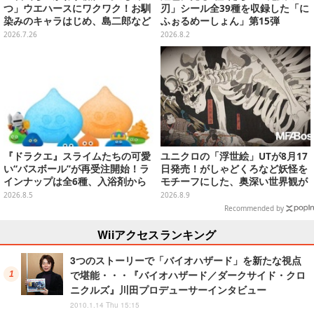
つ」ウエハースにワクワク！お馴
刃」シール全39種を収録した「に
染みのキャラはじめ、島二郎など
ふぉるめーしょん」第15弾
セイレーン編カード全22種
2026.7.26
2026.8.2
『ドラクエ』スライムたちの可愛
ユニクロの「浮世絵」UTが8月17
い“バスボール”が再受注開始！ラ
日発売！がしゃどくろなど妖怪を
インナップは全6種、入浴剤から
モチーフにした、奥深い世界観が
モンスターのフィギュアが出てく
最高にオシャレ
2026.8.5
2026.8.9
る
Recommended by
Wiiアクセスランキング
3つのストーリーで「バイオハザード」を新たな視点
で堪能・・・『バイオハザード／ダークサイド・クロ
ニクルズ』川田プロデューサーインタビュー
2010.1.14 Thu 15:15