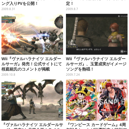
ング入りPVを公開！
定！
2009.8.31
2009.8.7
Wii『ヴァルハラナイツ エルダー
Wii『ヴァルハラナイツ エルダー
ルサーガ』発売！公式サイトにて
ルサーガ』、玉置成実がイメージ
桜庭統氏のコメントが掲載
ソングを熱唱！
2009.10.8
2009.7.24
『ヴァルハラナイツ エルダールサ
『ワンピース カードゲーム』4周