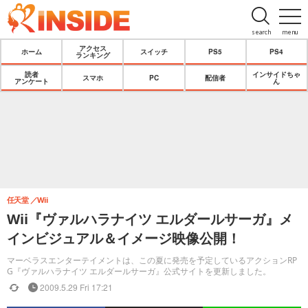
search
menu
アクセス
ホーム
スイッチ
PS5
PS4
ランキング
読者
インサイドちゃ
スマホ
PC
配信者
アンケート
ん
任天堂
Wii
Wii『ヴァルハラナイツ エルダールサーガ』メ
インビジュアル＆イメージ映像公開！
マーベラスエンターテイメントは、この夏に発売を予定しているアクションRP
G『ヴァルハラナイツ エルダールサーガ』公式サイトを更新しました。
2009.5.29 Fri 17:21