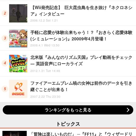
【Wii発売記念】 巨大昆虫島を生き抜け『ネクロネシ
ア』インタビュー
2006.12.2 Sat 1:21
手軽に恋愛が体験出来ちゃう！？『おきらく恋愛体験
(シミュレーション)』20009年4月登場！
2009.4.1 Wed 13:50
北米版『みんなのリズム天国』プレイ動画をチェック
― 英語音声にローカライズ
2012.1.31 Tue 14:46
ファイアーエムブレム暁の女神は前作のデータを引き
継ぐことが出来る！
2007.2.22 Thu 23:30
ランキングをもっと見る
トピックス
「冒険は楽しいものだ」 ─『FF11』と『ウィザードリ