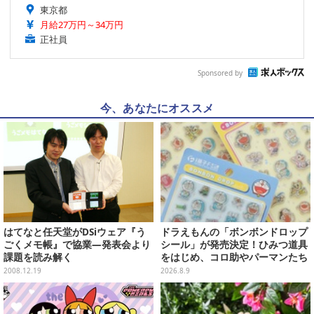
東京都
月給27万円～34万円
正社員
Sponsored by
今、あなたにオススメ
はてなと任天堂がDSiウェア『う
ドラえもんの「ボンボンドロップ
ごくメモ帳』で協業―発表会より
シール」が発売決定！ひみつ道具
課題を読み解く
をはじめ、コロ助やパーマンたち
「藤子・F・不二雄」キャラも収
2008.12.19
2026.8.9
録の全2種類