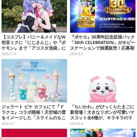
【コスプレ】バニー＆メイドなW
『ポケカ』30周年記念拡張パック
初音ミクに「にじさんじ」や『ポ
「30th CELEBRATION」がホビー
ケモン』まで「アコスタ池袋」に
ステーションで抽選販売！応募期
集った美麗レイヤー13選【写真60
間は8月6日23時59分まで
2026.7.13
2026.8.4
枚】
ジェラート ピケ カフェにて『ド
「ちいかわ」がびっくらたまごに
ラクエ』コラボ開催！天空城の雲
新登場！大きなリボンが可愛いマ
をイメージした「スライムのもこ
スコット全8種が、キラキラのラ
もこ天空クレープ」などを提供
メ入り入浴剤から飛び出す
2026.8.7
2026.8.4