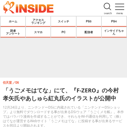
search
menu
アクセス
ホーム
スイッチ
PS5
PS4
ランキング
読者
インサイドちゃ
スマホ
PC
配信者
アンケート
ん
任天堂
DS
「うごメモはてな」にて、『F-ZERO』の今村
孝矢氏やあしゅら紅丸氏のイラストが公開中
12月24日より、ニンテンドーDSiに内蔵されている「ニンテンドーDSiショッ
プ」より無料でダウンロードする事が出来るDSiウェア『うごくメモ帳』。本作
ではパラパラ漫画を作成することができ、それらをWi-Fi通信を利用して（株）
はてなが運営するWebサイト「うごメモはてな」に投稿する事が出来るサービ
スを同日より開始されます。