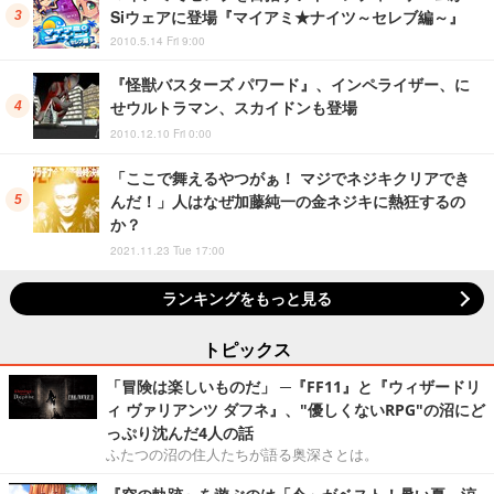
Siウェアに登場『マイアミ★ナイツ～セレブ編～』
2010.5.14 Fri 9:00
『怪獣バスターズ パワード』、インペライザー、に
せウルトラマン、スカイドンも登場
2010.12.10 Fri 0:00
「ここで舞えるやつがぁ！ マジでネジキクリアでき
んだ！」人はなぜ加藤純一の金ネジキに熱狂するの
か？
2021.11.23 Tue 17:00
ランキングをもっと見る
トピックス
「冒険は楽しいものだ」 ─『FF11』と『ウィザードリ
ィ ヴァリアンツ ダフネ』、"優しくないRPG"の沼にど
っぷり沈んだ4人の話
ふたつの沼の住人たちが語る奥深さとは。