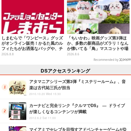
しまむらで「ワンピース」グッズ
「ちいかわ」映画グッズ第3弾ほ
がオンライン販売！かるた風のル
か、多数の新商品がズラリ！なん
フィたちがお洒落なバッグや、チ
か懐いてる「鳥」マスコットや場
ョッパーが可愛いサンダルも
面写アイテムなど必見のラインナ
2026.8.8
2026.8.6
ップ
Recommended by
DSアクセスランキング
アタマニアシリーズ第3弾『ミステリールーム』、音
楽は古代祐三氏が担当
2010.10.20 Wed 15:30
カーナビと完全リンク『クルマでDS』 ― ドライブ
が楽しくなるコンテンツが満載
2012.6.2 Sat 11:00
マイアミでセレブを目指すアドベンチャーゲームがD