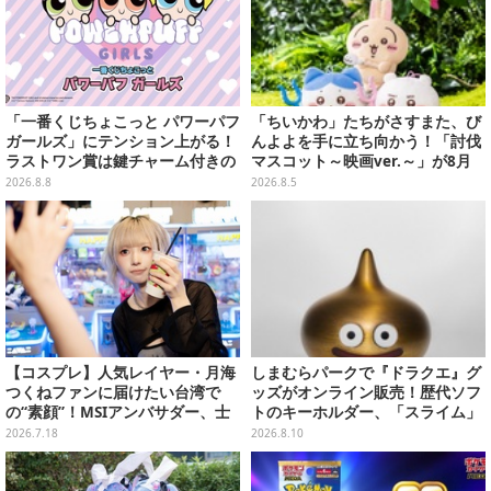
「一番くじちょこっと パワーパフ
「ちいかわ」たちがさすまた、び
ガールズ」にテンション上がる！
んよよを手に立ち向かう！「討伐
ラストワン賞は鍵チャーム付きの
マスコット～映画ver.～」が8月
シール帳スペシャルセット
中旬より順次展開
2026.8.8
2026.8.5
【コスプレ】人気レイヤー・月海
しまむらパークで『ドラクエ』グ
つくねファンに届けたい台湾で
ッズがオンライン販売！歴代ソフ
の“素顔”！MSIアンバサダー、士
トのキーホルダー、「スライム」
林夜市ではエビ6匹＆荷物番に大
「ロトの剣&盾」などのメタルフ
2026.7.18
2026.8.10
奮闘【写真27枚】
ィギュアも