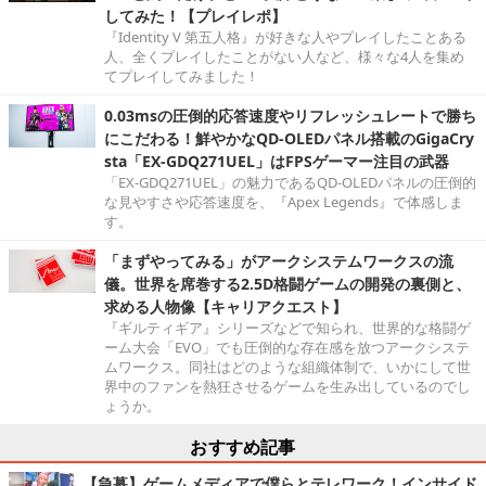
してみた！【プレイレポ】
『Identity V 第五人格』が好きな人やプレイしたことある
人、全くプレイしたことがない人など、様々な4人を集め
てプレイしてみました！
0.03msの圧倒的応答速度やリフレッシュレートで勝ち
にこだわる！鮮やかなQD-OLEDパネル搭載のGigaCry
sta「EX-GDQ271UEL」はFPSゲーマー注目の武器
「EX-GDQ271UEL」の魅力であるQD-OLEDパネルの圧倒的
な見やすさや応答速度を、『Apex Legends』で体感しま
す。
「まずやってみる」がアークシステムワークスの流
儀。世界を席巻する2.5D格闘ゲームの開発の裏側と、
求める人物像【キャリアクエスト】
『ギルティギア』シリーズなどで知られ、世界的な格闘ゲ
ーム大会「EVO」でも圧倒的な存在感を放つアークシステ
ムワークス。同社はどのような組織体制で、いかにして世
界中のファンを熱狂させるゲームを生み出しているのでし
ょうか。
おすすめ記事
【急募】ゲームメディアで僕らとテレワーク！インサイド