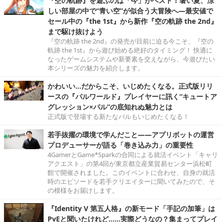
『空の軌跡』を遊ぶのは「今」がベスト！暑い夏、涼
しい部屋の中で“青い空”が似合う大冒険へ―最安値で
セール中の『the 1st』から新作『空の軌跡 the 2nd』
まで駆け抜けよう
『空の軌跡 the 2nd』の発売が目前に迫る今こそ、『空の
軌跡 the 1st』から遊び始める絶好のタイミング！ 快適に
なったゲームシステムや新要素を交えながら、今遊びたい
本シリーズの魅力を紹介します。
かわいい…だからこそ、いじめたくなる。正式版リリ
ースの『パルワールド』プレイヤーに訊く“キュートア
グレッション×パル”の底知れぬ魅力とは
正式版で登場する新たなパルもいじめたくなる！
若手抜擢の環境で学んだこと――アプリボットの運営
プロデューサーが語る「巻き込み力」の重要性
4GamerとGame*Sparkの合同による就活イベント「キャリ
アクエスト」の第4回が東京都立産業貿易センター浜松町
館で開催されました。このイベントに合わせ、自身の就活
時のエピソードを若手クリエイターに聞いてみたので、そ
の模様をお届けします。
『Identity V 第五人格』の新モード「手記の加筆」は
PvEと聞いたけれど……実際どうなの？集まってプレイ