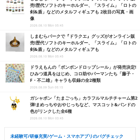
売!歴代ソフトのキーホルダー、「スライム」「ロトの
剣&盾」などのメタルフィギュアも 2枚目の写真・画
像
2026.08.10 Mon 05:45
しまむらパークで『ドラクエ』グッズがオンライン販
売!歴代ソフトのキーホルダー、「スライム」「ロトの
剣&盾」などのメタルフィギュアも
2026.08.10 Mon 05:45
ドラえもんの「ボンボンドロップシール」が発売決定!
ひみつ道具をはじめ、コロ助やパーマンたち「藤子・
F・不二雄」キャラも収録の全2種類
2026.08.09 Sun 05:15
ガシャポン「たまごっち」カラフルマルチチャーム第2
弾!まめっちやおやじっちなど、マスコット&バンドの
色がリンクした全6種
2026.08.10 Mon 03:45
未経験可/研修充実/ゲーム・スマホアプリのバグチェック